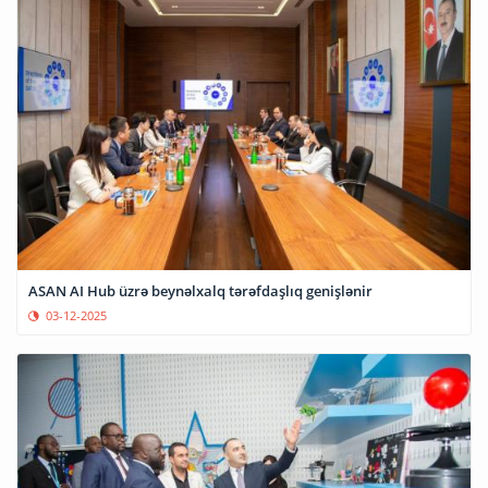
ASAN AI Hub üzrə beynəlxalq tərəfdaşlıq genişlənir
03-12-2025