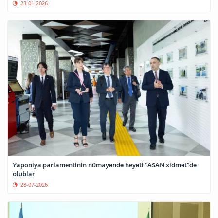
23-01-2026
Yaponiya parlamentinin nümayəndə heyəti “ASAN xidmət”də
olublar
28-07-2026