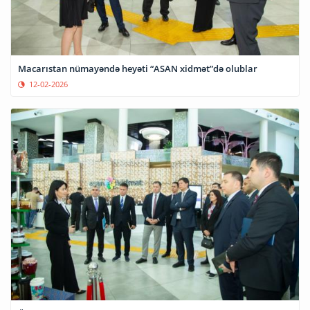
Macarıstan nümayəndə heyəti “ASAN xidmət”də olublar
12-02-2026