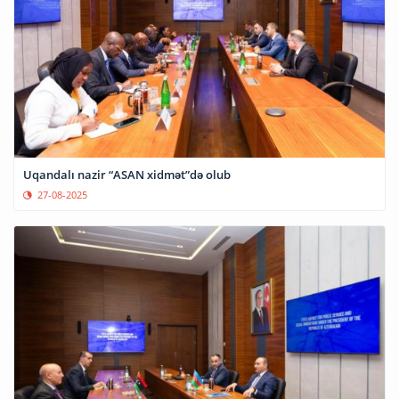
Uqandalı nazir “ASAN xidmət”də olub
27-08-2025