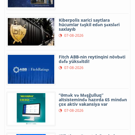
Kiberpolis xarici saytlara
hücumlar təşkil edən şəxsləri
saxlayıb
07-08-2026
Fitch ABB-nin reytinqini növbəti
dəfə yüksəltdi!
07-08-2026
“Əmək və Məşğulluq”
altsistemində hazırda 65 mindən
çox aktiv vakansiya var
07-08-2026