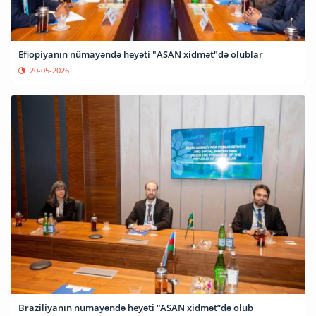
Efiopiyanın nümayəndə heyəti "ASAN xidmət"də olublar
20-05-2026
Braziliyanın nümayəndə heyəti “ASAN xidmət”də olub