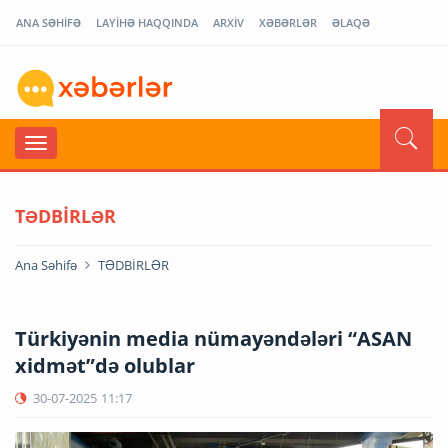
ANA SƏHİFƏ
LAYİHƏ HAQQINDA
ARXİV
XƏBƏRLƏR
ƏLAQƏ
TƏDBİRLƏR
Ana Səhifə
TƏDBİRLƏR
Türkiyənin media nümayəndələri “ASAN
xidmət”də olublar
30-07-2025
11:17