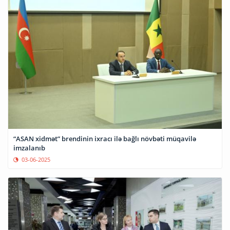
“ASAN xidmət” brendinin ixracı ilə bağlı növbəti müqavilə
imzalanıb
03-06-2025