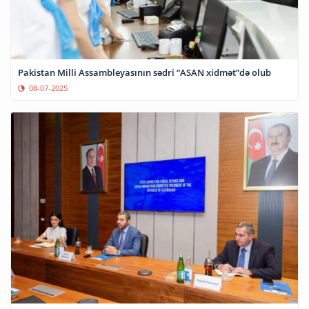
Pakistan Milli Assambleyasının sədri “ASAN xidmət”də olub
08-07-2025