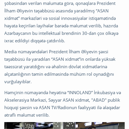
şöbəsindən verilən məlumata görə, qonaqlara Prezident
İlham Əliyevin təşəbbüsü əsasında yaradılmış “ASAN
xidmət” mərkəzləri və sosial innovasiyalar istiqamətində
həyata keçirilən layihələr barədə məlumat verilib, hazırda
Azərbaycanın bu intellektual brendinin 30-dan çox ölkəyə
ixrac edildiyi diqqətə çatdırılıb.
Media nümayəndələri Prezident İlham Əliyevin şəxsi
təşəbbüsü ilə yaradılan “ASAN xidmət”in onlarda yüksək
təəssürat yaratdığını və əhalinin dövlət xidmətlərinə
əlçatanlığının təmin edilməsində mühüm rol oynadığını
vurğulayıblar.
Həmçinin nümayəndə heyətinə “INNOLAND” İnkubasiya və
Akselerasiya Mərkəzi, Səyyar ASAN xidmət, "ABAD" publik
hüquqi şəxsin və ASAN TV/Radionun fəaliyyəti ilə əlaqədar
ətraflı məlumat verilib.