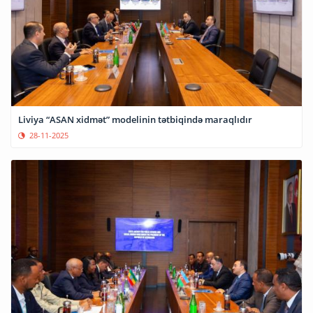
Liviya “ASAN xidmət” modelinin tətbiqində maraqlıdır
28-11-2025