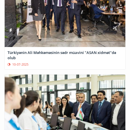
Türkiyənin Ali Məhkəməsinin sədr müavini "ASAN xidmət"də
olub
10-07-2025