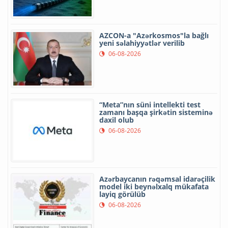
AZCON-a "Azərkosmos"la bağlı
yeni səlahiyyətlər verilib
06-08-2026
“Meta”nın süni intellekti test
zamanı başqa şirkətin sisteminə
daxil olub
06-08-2026
Azərbaycanın rəqəmsal idarəçilik
model iki beynəlxalq mükafata
layiq görülüb
06-08-2026