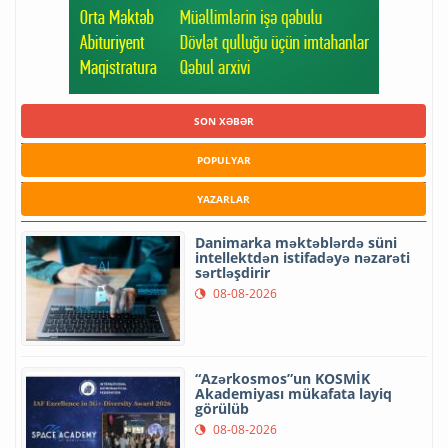
SON XƏBƏR
POPULYAR
YAZARLAR
Danimarka məktəblərdə süni
intellektdən istifadəyə nəzarəti
sərtləşdirir
08-08-2026
“Azərkosmos”un KOSMİK
Akademiyası mükafata layiq
görülüb
08-08-2026