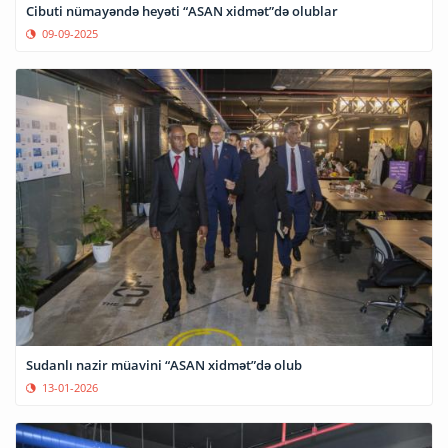
Cibuti nümayəndə heyəti “ASAN xidmət”də olublar
09-09-2025
Sudanlı nazir müavini “ASAN xidmət”də olub
13-01-2026