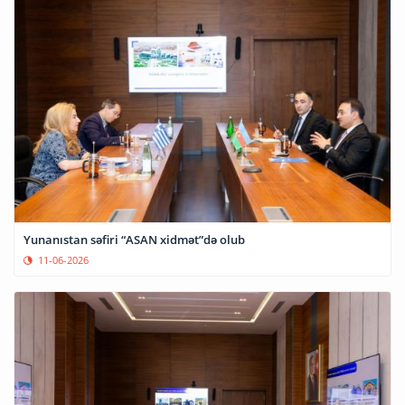
Yunanıstan səfiri “ASAN xidmət”də olub
11-06-2026