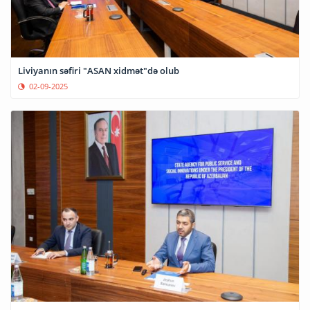
Liviyanın səfiri "ASAN xidmət"də olub
02-09-2025