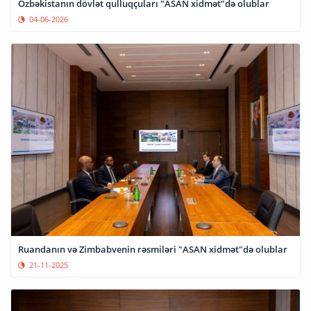
Özbəkistanın dövlət qulluqçuları "ASAN xidmət"də olublar
04-06-2026
Ruandanın və Zimbabvenin rəsmiləri "ASAN xidmət"də olublar
21-11-2025