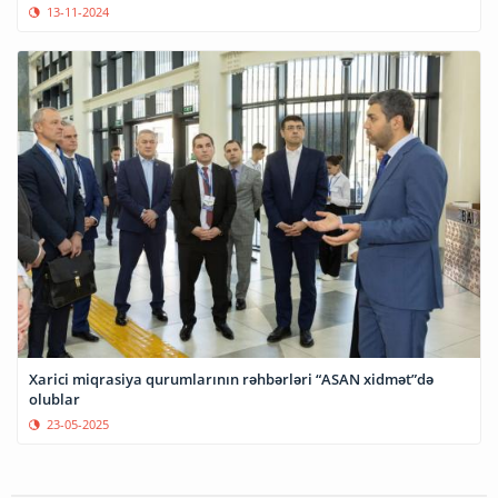
13-11-2024
Xarici miqrasiya qurumlarının rəhbərləri “ASAN xidmət”də
olublar
23-05-2025