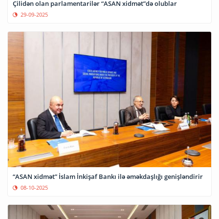
Çilidən olan parlamentarilər “ASAN xidmət”də olublar
29-09-2025
“ASAN xidmət” İslam İnkişaf Bankı ilə əməkdaşlığı genişləndirir
08-10-2025