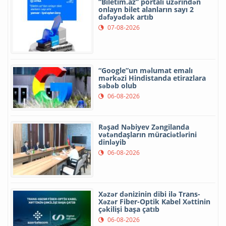
“Biletim.az” portalı üzərindən
onlayn bilet alanların sayı 2
dəfəyədək artıb
07-08-2026
“Google”un məlumat emalı
mərkəzi Hindistanda etirazlara
səbəb olub
06-08-2026
Rəşad Nəbiyev Zəngilanda
vətəndaşların müraciətlərini
dinləyib
06-08-2026
Xəzər dənizinin dibi ilə Trans-
Xəzər Fiber-Optik Kabel Xəttinin
çəkilişi başa çatıb
06-08-2026