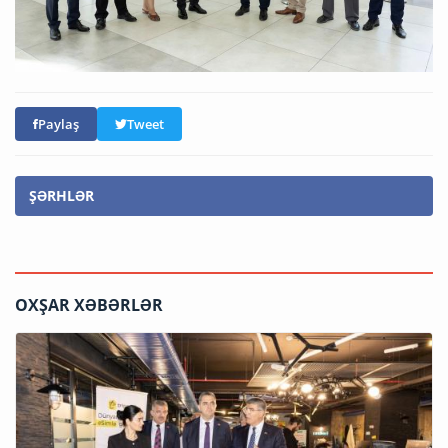
Paylaş
Tweet
ŞƏRHLƏR
OXŞAR XƏBƏRLƏR