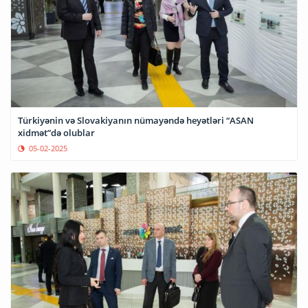
Türkiyənin və Slovakiyanın nümayəndə heyətləri “ASAN
xidmət”də olublar
05-02-2025