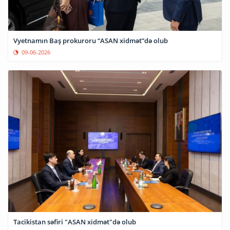
Vyetnamın Baş prokuroru “ASAN xidmət”də olub
09-06-2026
Tacikistan səfiri "ASAN xidmət"də olub