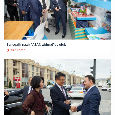
Seneqallı nazir “ASAN xidmət”də olub
28-11-2025