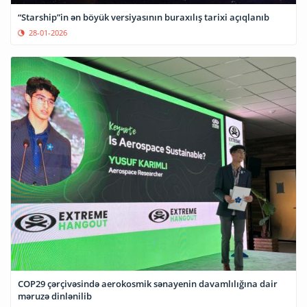
“Starship”in ən böyük versiyasının buraxılış tarixi açıqlanıb
28-01-2026
COP29 çərçivəsində aerokosmik sənayenin davamlılığına dair
məruzə dinlənilib