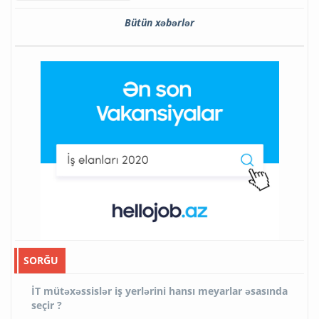
Bütün xəbərlər
SORĞU
İT mütəxəssislər iş yerlərini hansı meyarlar əsasında
seçir ?