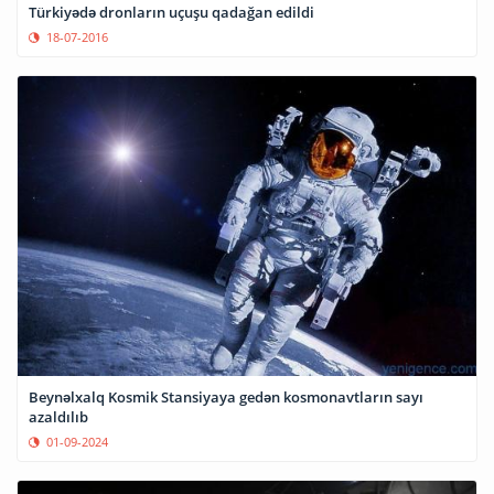
Türkiyədə dronların uçuşu qadağan edildi
18-07-2016
Beynəlxalq Kosmik Stansiyaya gedən kosmonavtların sayı
azaldılıb
01-09-2024