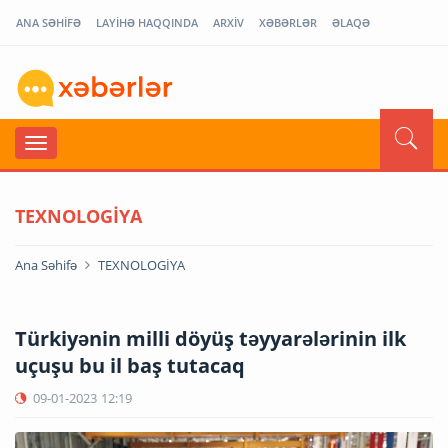
ANA SƏHİFƏ
LAYİHƏ HAQQINDA
ARXİV
XƏBƏRLƏR
ƏLAQƏ
TEXNOLOGİYA
Ana Səhifə
TEXNOLOGİYA
Türkiyənin milli döyüş təyyarələrinin ilk
uçuşu bu il baş tutacaq
09-01-2023
12:19