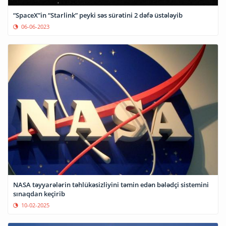
“SpaceX”in “Starlink” peyki səs sürətini 2 dəfə üstələyib
06-06-2023
NASA təyyarələrin təhlükəsizliyini təmin edən bələdçi sistemini
sınaqdan keçirib
10-02-2025