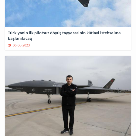
Türkiyənin ilk pilotsuz döyüş təyyarəsinin kütləvi istehsalına
başlanılacaq
06-06-2023