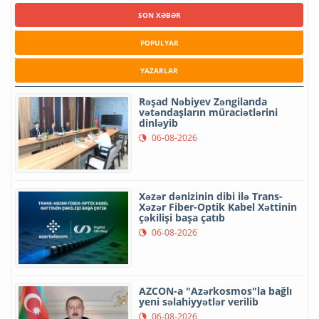
SON XƏBƏR
POPULYAR
YAZARLAR
Rəşad Nəbiyev Zəngilanda
vətəndaşların müraciətlərini
dinləyib
06-08-2026
Xəzər dənizinin dibi ilə Trans-
Xəzər Fiber-Optik Kabel Xəttinin
çəkilişi başa çatıb
06-08-2026
AZCON-a "Azərkosmos"la bağlı
yeni səlahiyyətlər verilib
06-08-2026