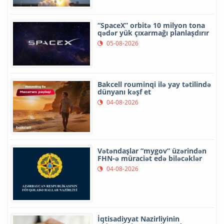
“SpaceX” orbitə 10 milyon tona
qədər yük çıxarmağı planlaşdırır
05-08-2026
Bakcell rouminqi ilə yay tətilində
dünyanı kəşf et
04-08-2026
Vətəndaşlar “mygov” üzərindən
FHN-ə müraciət edə biləcəklər
04-08-2026
İqtisadiyyat Nazirliyinin