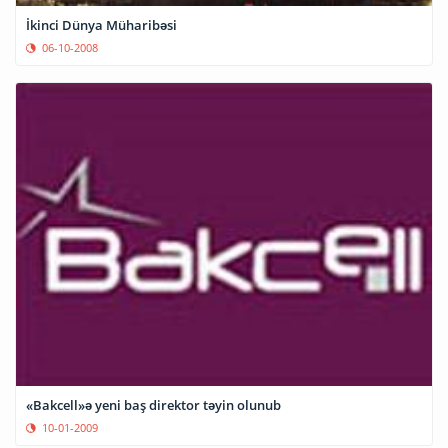
İkinci Dünya Müharibəsi
06-10-2008
«Bakcell»ə yeni baş direktor təyin olunub
10-01-2009