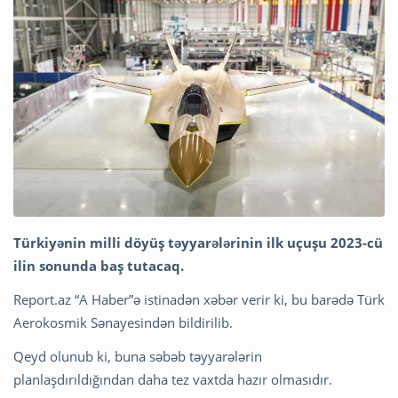
Türkiyənin milli döyüş təyyarələrinin ilk uçuşu 2023-cü
ilin sonunda baş tutacaq.
Report.az “A Haber”ə istinadən xəbər verir ki, bu barədə Türk
Aerokosmik Sənayesindən bildirilib.
Qeyd olunub ki, buna səbəb təyyarələrin
planlaşdırıldığından daha tez vaxtda hazır olmasıdır.