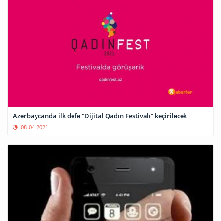
Azərbaycanda ilk dəfə “Dijital Qadın Festivalı” keçiriləcək
08-04-2021