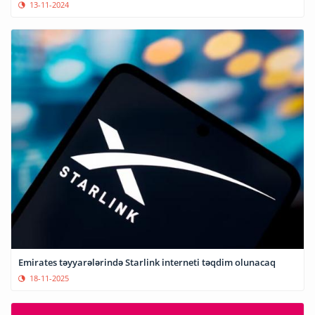
13-11-2024
Emirates təyyarələrində Starlink interneti təqdim olunacaq
18-11-2025