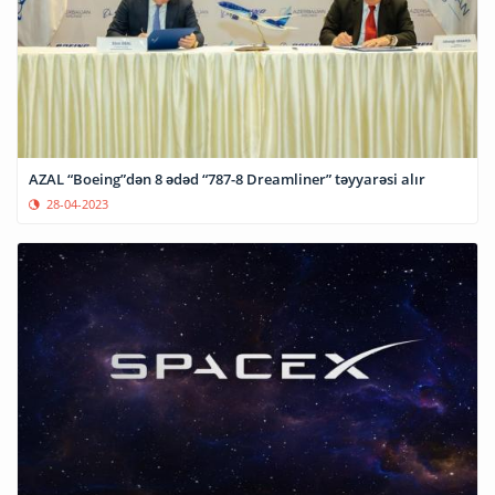
AZAL “Boeing”dən 8 ədəd “787-8 Dreamliner” təyyarəsi alır
28-04-2023