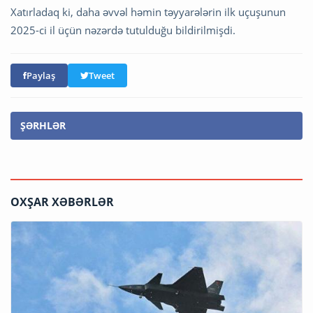
Xatırladaq ki, daha əvvəl həmin təyyarələrin ilk uçuşunun
2025-ci il üçün nəzərdə tutulduğu bildirilmişdi.
Paylaş
Tweet
ŞƏRHLƏR
OXŞAR XƏBƏRLƏR