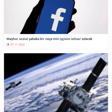
Məşhur sosial şəbəkə bir neçə min işçisini ixtisar edəcək
07-11-2022