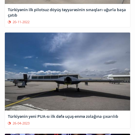
Türkiyənin ilk pilotsuz döyüş təyyarəsinin sınaqları uğurla başa
çatıb
20-11-2022
Türkiyənin yeni PUA-sı ilk dəfə uçuş-enmə zolağına çıxarılıb
26-04-2023