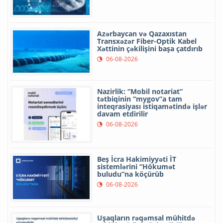
Azərbaycan və Qazaxıstan
Transxəzər Fiber-Optik Kabel
Xəttinin çəkilişini başa çatdırıb
06-08-2026
Nazirlik: “Mobil notariat”
tətbiqinin “mygov”a tam
inteqrasiyası istiqamətində işlər
davam etdirilir
06-08-2026
Beş İcra Hakimiyyəti İT
sistemlərini “Hökumət
buludu”na köçürüb
06-08-2026
Uşaqların rəqəmsal mühitdə