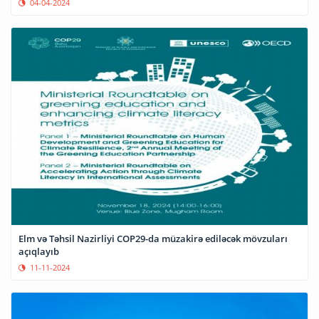
04-04-2024
Elm və Təhsil Nazirliyi COP29-da müzakirə ediləcək mövzuları
açıqlayıb
11-11-2024