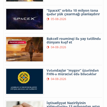
“SpaceX” orbitə 10 milyon tona
qədər yük çıxarmağı planlaşdırır
05-08-2026
Bakcell rouminqi ilə yay tətilində
dünyanı kəşf et
04-08-2026
Vətəndaşlar “mygov” üzərindən
FHN-ə müraciət edə biləcəklər
04-08-2026
İqtisadiyyat Nazirliyinin
xidmətlərinə 13 milyondan artıq