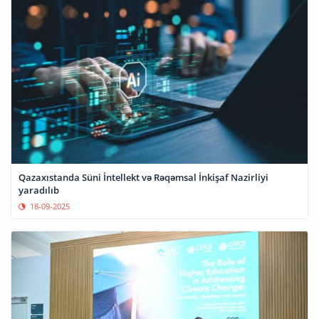
Qazaxıstanda Süni İntellekt və Rəqəmsal İnkişaf Nazirliyi
yaradılıb
18-09-2025