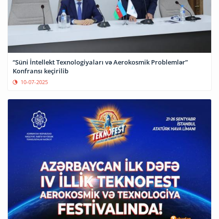
“Süni İntellekt Texnologiyaları və Aerokosmik Problemlər”
Konfransı keçirilib
10-07-2025