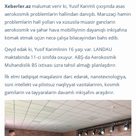
Xeberler.az
məlumat verir ki, Yusif Kərimli çıxışında əsas
aerokosmik problemlərin həllindən danışıb. Məruzəçi həmin
problemlərin həll yolları və xüsusilə müasir gənclərin
aerokosmik və şəhər hava mobilliyinin dayanıqlı inkişafına
kömək etmək üçün necə çalışa biləcəyindən bəhs edib.
Qeyd edək ki, Yusif Kərimlinin 16 yaşı var. LANDAU
məktəbində 11-ci sinifdə oxuyur. ABŞ-da Aerokosmik
Mühəndislik BS ixtisası üzrə təhsil almağı planlaşdırır.
İlk elmi tədqiqat məqaləsini dərc edərək, nanotexnologiya,
süni intellekt və pilotsuz nəqliyyat vasitələrinin, kosmik
gəmilərin və təyyarələrin davamlı inkişafını araşdırır.