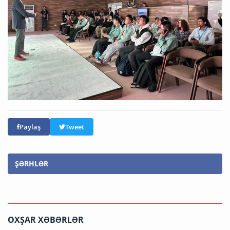
Paylaş
Tweet
ŞƏRHLƏR
OXŞAR XƏBƏRLƏR