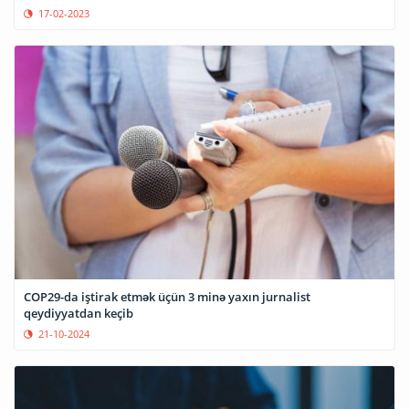
17-02-2023
COP29-da iştirak etmək üçün 3 minə yaxın jurnalist
qeydiyyatdan keçib
21-10-2024