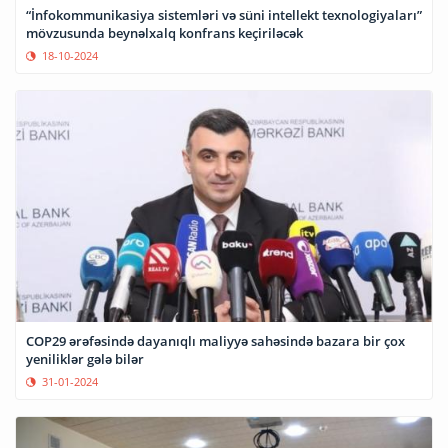
“İnfokommunikasiya sistemləri və süni intellekt texnologiyaları”
mövzusunda beynəlxalq konfrans keçiriləcək
18-10-2024
COP29 ərəfəsində dayanıqlı maliyyə sahəsində bazara bir çox
yeniliklər gələ bilər
31-01-2024