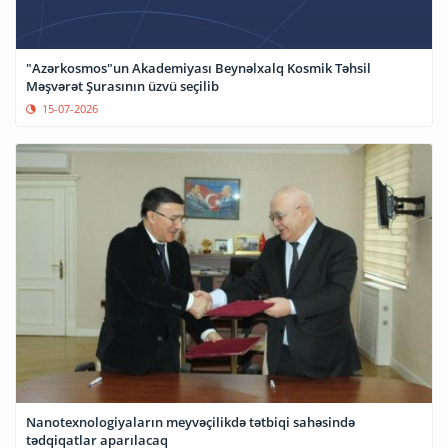
"Azərkosmos"un Akademiyası Beynəlxalq Kosmik Təhsil
Məşvərət Şurasının üzvü seçilib
15-07-2026
Nanotexnologiyaların meyvəçilikdə tətbiqi sahəsində
tədqiqatlar aparılacaq