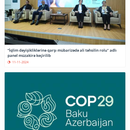
“İqlim dəyişikliklərinə qarşı mübarizədə ali təhsilin rolu" adlı
panel müzakirə keçirilib
11-11-2024