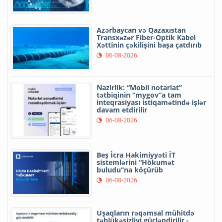
Azərbaycan və Qazaxıstan
Transxəzər Fiber-Optik Kabel
Xəttinin çəkilişini başa çatdırıb
06-08-2026
Nazirlik: “Mobil notariat”
tətbiqinin “mygov”a tam
inteqrasiyası istiqamətində işlər
davam etdirilir
06-08-2026
Beş İcra Hakimiyyəti İT
sistemlərini “Hökumət
buludu”na köçürüb
06-08-2026
Uşaqların rəqəmsal mühitdə
təhlükəsizliyi gücləndirilir -