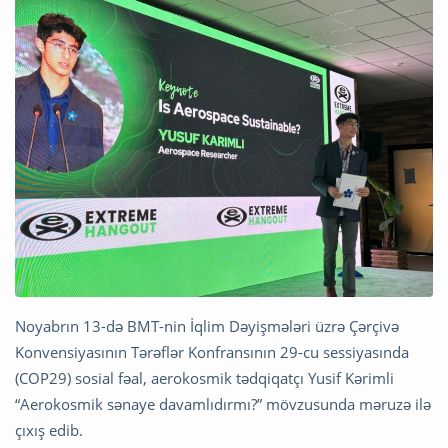
Noyabrın 13-də BMT-nin İqlim Dəyişmələri üzrə Çərçivə
Konvensiyasının Tərəflər Konfransının 29-cu sessiyasında
(COP29) sosial fəal, aerokosmik tədqiqatçı Yusif Kərimli
“Aerokosmik sənaye davamlıdırmı?” mövzusunda məruzə ilə
çıxış edib.