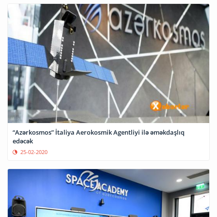
“Azərkosmos” İtaliya Aerokosmik Agentliyi ilə əməkdaşlıq
edəcək
25-02-2020