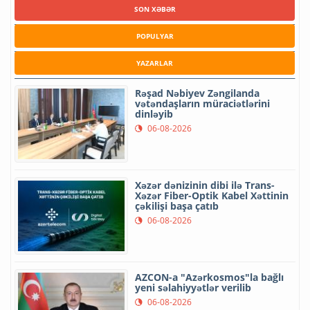
SON XƏBƏR
POPULYAR
YAZARLAR
Rəşad Nəbiyev Zəngilanda
vətəndaşların müraciətlərini
dinləyib
06-08-2026
Xəzər dənizinin dibi ilə Trans-
Xəzər Fiber-Optik Kabel Xəttinin
çəkilişi başa çatıb
06-08-2026
AZCON-a "Azərkosmos"la bağlı
yeni səlahiyyətlər verilib
06-08-2026