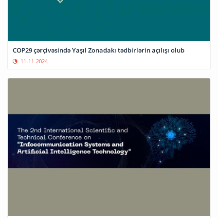
COP29 çərçivəsində Yaşıl Zonadakı tədbirlərin açılışı olub
11-11-2024