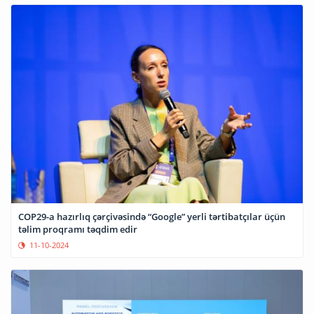
COP29-a hazırlıq çərçivəsində “Google” yerli tərtibatçılar üçün
təlim proqramı təqdim edir
11-10-2024