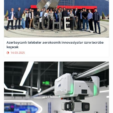
Azərbaycanlı tələbələr aerokosmik innovasiyalar üzrə təcrübə
keçəcək
14-03-2025