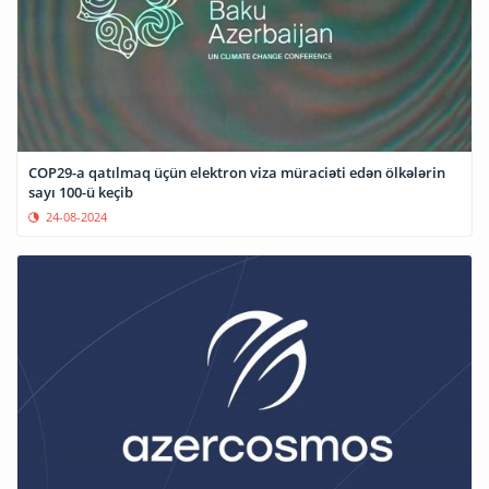
COP29-a qatılmaq üçün elektron viza müraciəti edən ölkələrin
sayı 100-ü keçib
24-08-2024