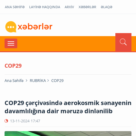
ANA SƏHİFƏ
LAYİHƏ HAQQINDA
ARXİV
XƏBƏRLƏR
ƏLAQƏ
COP29
Ana Səhifə
RUBRİKA
COP29
COP29 çərçivəsində aerokosmik sənayenin
davamlılığına dair məruzə dinlənilib
13-11-2024
17:47