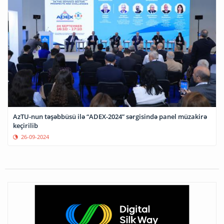
AzTU-nun təşəbbüsü ilə “ADEX-2024” sərgisində panel müzakirə
keçirilib
26-09-2024