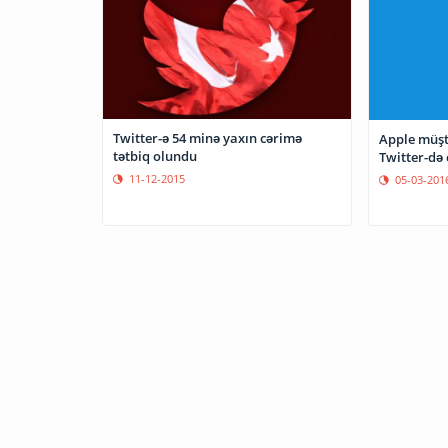
Twitter-ə 54 minə yaxın cərimə
Apple müştə
tətbiq olundu
Twitter-də
11-12-2015
05-03-201