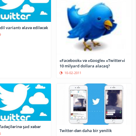
Twitter-ə 4 dil variantı əlavə ediləcək
9
«Facebook» və «Google» «Twitter»i
10 milyard dollara alacaq?
10-02-2011
ifadəçilərinə şad xəbər
Twitter-dən daha bir yenilik
5