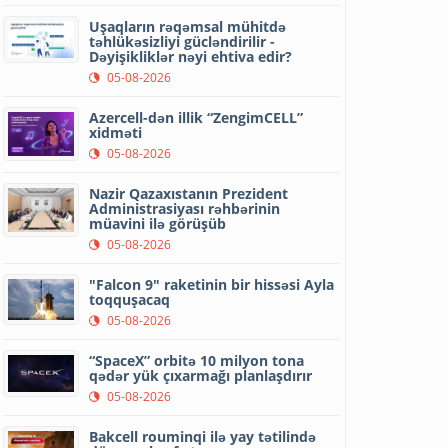
Uşaqların rəqəmsal mühitdə
təhlükəsizliyi gücləndirilir -
Dəyişikliklər nəyi ehtiva edir?
05-08-2026
Azercell-dən illik “ZengimCELL”
xidməti
05-08-2026
Nazir Qazaxıstanın Prezident
Administrasiyası rəhbərinin
müavini ilə görüşüb
05-08-2026
"Falcon 9" raketinin bir hissəsi Ayla
toqquşacaq
05-08-2026
“SpaceX” orbitə 10 milyon tona
qədər yük çıxarmağı planlaşdırır
05-08-2026
Bakcell rouminqi ilə yay tətilində