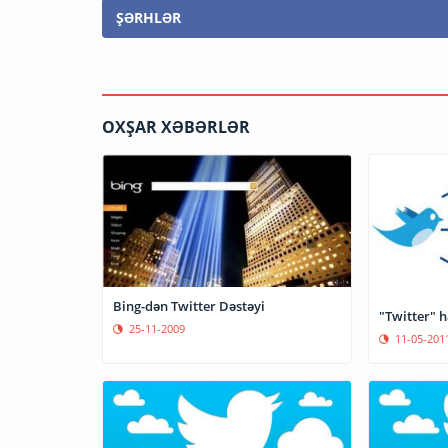
ŞƏRHLƏR
OXŞAR XƏBƏRLƏR
Bing-dən Twitter Dəstəyi
"Twitter" 
25-11-2009
11-05-201