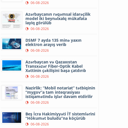
06-08-2026
Azərbaycanın rəqəmsal idarəçilik
model iki beynəlxalq mükafata
layiq görülüb
06-08-2026
DSMF 7 ayda 135 minə yaxın
elektron arayış verib
06-08-2026
Azərbaycan və Qazaxıstan
Transxəzər Fiber-Optik Kabel
Xəttinin çəkilişini başa çatdırıb
06-08-2026
Nazirlik: “Mobil notariat” tətbiqinin
“mygov”a tam inteqrasiyası
istiqamətində işlər davam etdirilir
06-08-2026
Beş İcra Hakimiyyəti İT sistemlərini
“Hökumət buludu”na köçürüb
06-08-2026