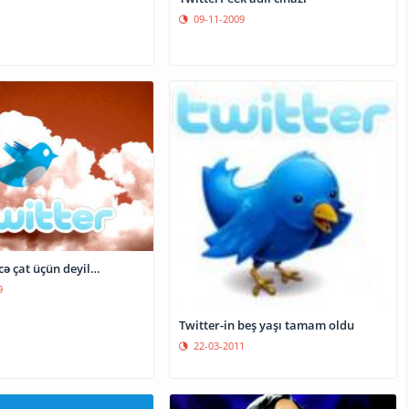
09-11-2009
Twitter təkcə çat üçün deyil…
9
Twitter-in beş yaşı tamam oldu
22-03-2011