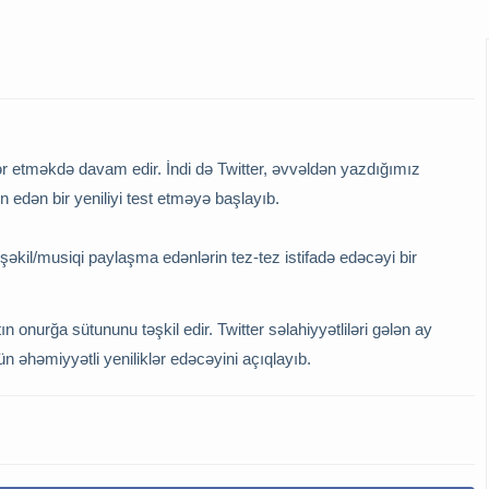
ər etməkdə davam edir. İndi də Twitter, əvvəldən yazdığımız
edən bir yeniliyi test etməyə başlayıb.
/şəkil/musiqi paylaşma edənlərin tez-tez istifadə edəcəyi bir
ın onurğa sütununu təşkil edir. Twitter səlahiyyətliləri gələn ay
n əhəmiyyətli yeniliklər edəcəyini açıqlayıb.