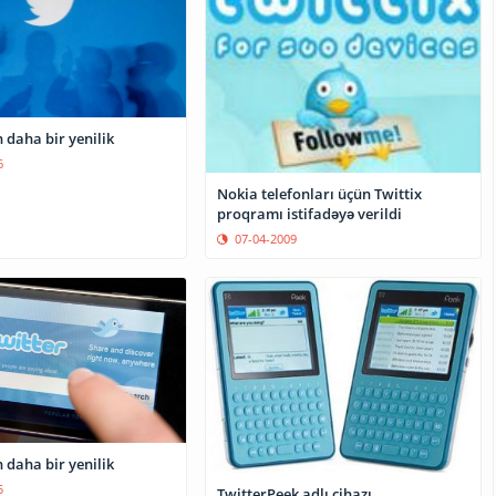
Twitter-dən daha bir yenilik
6
Nokia telefonları üçün Twittix
proqramı istifadəyə verildi
07-04-2009
 daha bir yenilik
5
TwitterPeek adlı cihazı