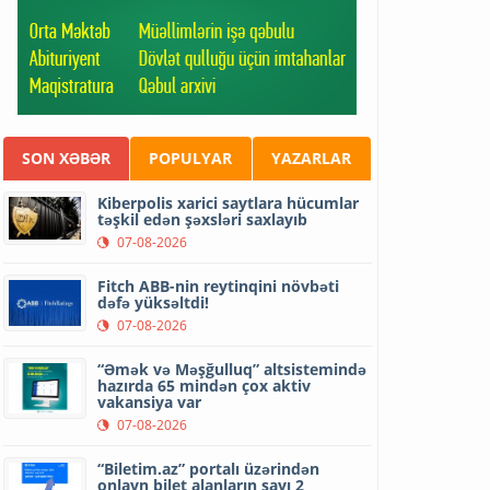
SON XƏBƏR
POPULYAR
YAZARLAR
Kiberpolis xarici saytlara hücumlar
təşkil edən şəxsləri saxlayıb
07-08-2026
Fitch ABB-nin reytinqini növbəti
dəfə yüksəltdi!
07-08-2026
“Əmək və Məşğulluq” altsistemində
hazırda 65 mindən çox aktiv
vakansiya var
07-08-2026
“Biletim.az” portalı üzərindən
onlayn bilet alanların sayı 2