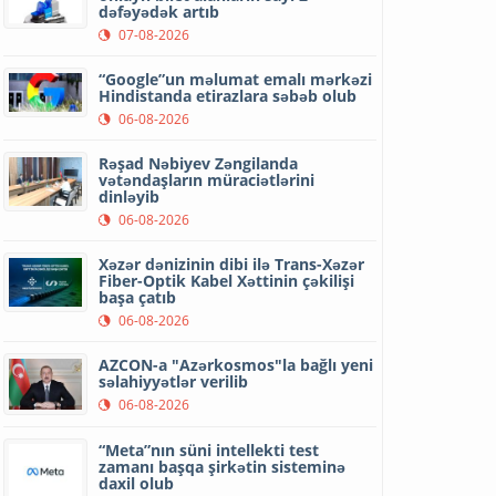
dəfəyədək artıb
07-08-2026
“Google”un məlumat emalı mərkəzi
Hindistanda etirazlara səbəb olub
06-08-2026
Rəşad Nəbiyev Zəngilanda
vətəndaşların müraciətlərini
dinləyib
06-08-2026
Xəzər dənizinin dibi ilə Trans-Xəzər
Fiber-Optik Kabel Xəttinin çəkilişi
başa çatıb
06-08-2026
AZCON-a "Azərkosmos"la bağlı yeni
səlahiyyətlər verilib
06-08-2026
“Meta”nın süni intellekti test
zamanı başqa şirkətin sisteminə
daxil olub