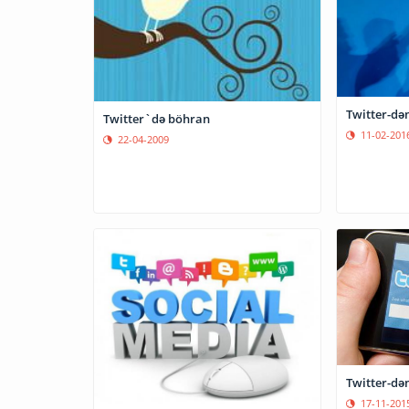
Twitter`də böhran
11-02-201
22-04-2009
Twitter-dən
17-11-201