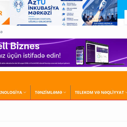
QƏ
XNOLOGİYA
TƏNZİMLƏMƏ
TELEKOM VƏ NƏQLİYYAT