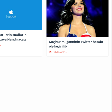
rilərin suallarını
 cavablandıracaq
Məşhur müğənninin Twitter hesabı
6
ələ keçirilib
31-05-2016