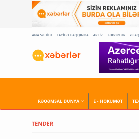
ANA SƏHİFƏ
LAYİHƏ HAQQINDA
ARXİV
XƏBƏRLƏR
ƏLA
RƏQƏMSAL DÜNYA
E - HÖKUMƏT
TE
TENDER