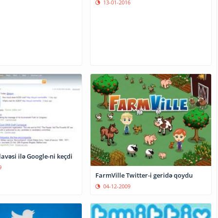
13-01-2016
lavəsi ilə Google-ni keçdi
9
FarmVille Twitter-i geridə qoydu
04-12-2009