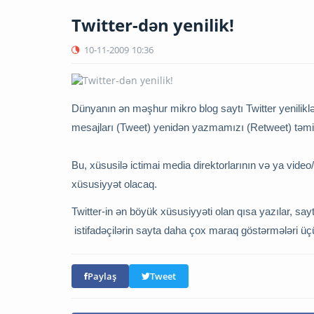
Twitter-dən yenilik!
10-11-2009
10:36
Dünyanın ən məşhur mikro blog saytı Twitter yenilikl
mesajları (Tweet) yenidən yazmamızı (Retweet) təmin 
Bu, xüsusilə ictimai media direktorlarının və ya video
xüsusiyyət olacaq.
Twitter-in ən böyük xüsusiyyəti olan qısa yazılar, sayt
istifadəçilərin sayta daha çox maraq göstərmələri üçü
Paylaş
Tweet