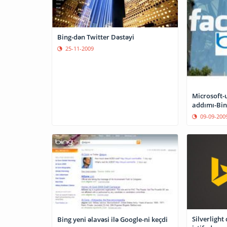
Bing-dən Twitter Dəstəyi
25-11-2009
Microsoft-
addımı-Bi
09-09-200
Silverlight
Bing yeni əlavəsi ilə Google-ni keçdi