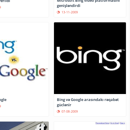
Microsoft Bing video platformasını
erildi
genişləndirdi
9
13-11-2009
ogle
Bing və Google arasındakı rəqabət
güclənir
9
07-08-2009