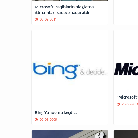
Microsoft: rəqiblərin plagiatda
ittihamları sadəcə həqarətdi
07-02-2011
“Microsoft”
28-06-201
Bing Yahoo-nu keçdi…
09-06-2009