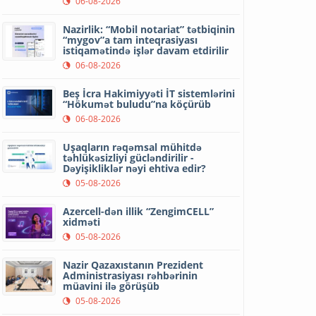
06-08-2026
Nazirlik: “Mobil notariat” tətbiqinin
“mygov”a tam inteqrasiyası
istiqamətində işlər davam etdirilir
06-08-2026
Beş İcra Hakimiyyəti İT sistemlərini
“Hökumət buludu”na köçürüb
06-08-2026
Uşaqların rəqəmsal mühitdə
təhlükəsizliyi gücləndirilir -
Dəyişikliklər nəyi ehtiva edir?
05-08-2026
Azercell-dən illik “ZengimCELL”
xidməti
05-08-2026
Nazir Qazaxıstanın Prezident
Administrasiyası rəhbərinin
müavini ilə görüşüb
05-08-2026