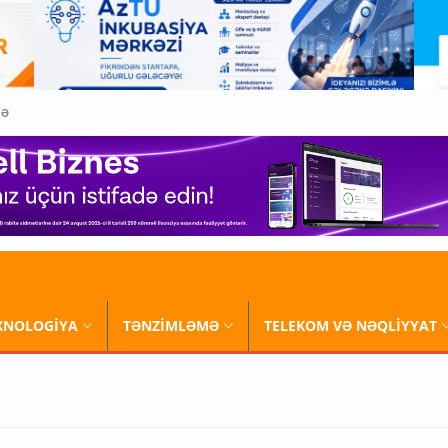
QƏ
XNOLOGİYA
TƏNZİMLƏMƏ
TELEKOM VƏ NƏQLİYYAT