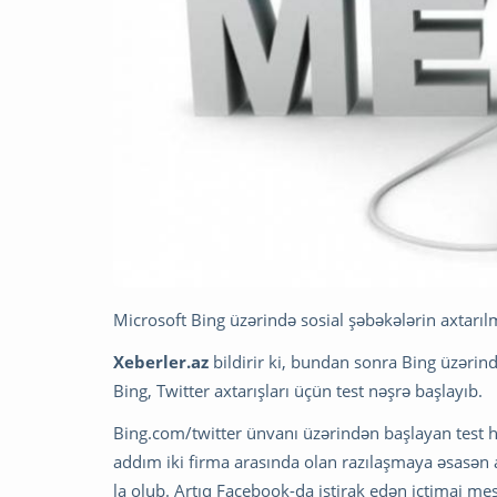
Microsoft Bing üzərində sosial şəbəkələrin axtarı
Xeberler.az
bildirir ki, bundan sonra Bing üzərində
Bing, Twitter axtarışları üçün test nəşrə başlayıb.
Bing.com/twitter ünvanı üzərindən başlayan test həl
addım iki firma arasında olan razılaşmaya əsasən a
la olub. Artıq Facebook-da iştirak edən ictimai mes