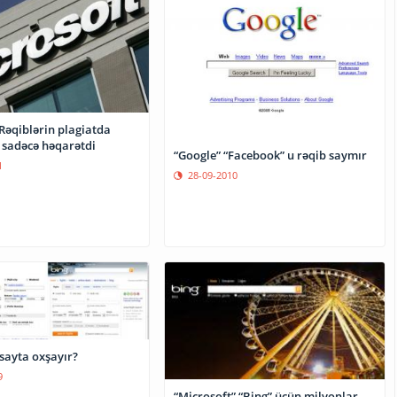
Rəqiblərin plagiatda
ı sadəcə həqarətdi
“Google” “Facebook” u rəqib saymır
1
28-09-2010
sayta oxşayır?
9
“Microsoft” “Bing” üçün milyonlar