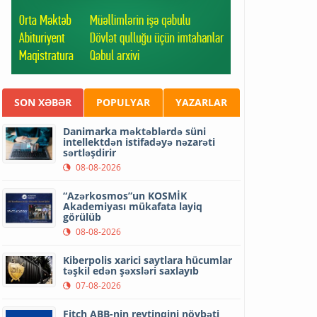
SON XƏBƏR
POPULYAR
YAZARLAR
Danimarka məktəblərdə süni
intellektdən istifadəyə nəzarəti
sərtləşdirir
08-08-2026
“Azərkosmos”un KOSMİK
Akademiyası mükafata layiq
görülüb
08-08-2026
Kiberpolis xarici saytlara hücumlar
təşkil edən şəxsləri saxlayıb
07-08-2026
Fitch ABB-nin reytinqini növbəti