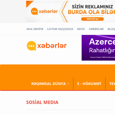
ANA SƏHİFƏ
LAYİHƏ HAQQINDA
ARXİV
XƏBƏRLƏR
ƏLA
RƏQƏMSAL DÜNYA
E - HÖKUMƏT
TE
SOSİAL MEDIA