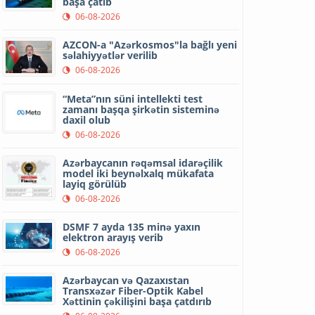
başa çatıb
06-08-2026
AZCON-a "Azərkosmos"la bağlı yeni
səlahiyyətlər verilib
06-08-2026
“Meta”nın süni intellekti test
zamanı başqa şirkətin sisteminə
daxil olub
06-08-2026
Azərbaycanın rəqəmsal idarəçilik
model iki beynəlxalq mükafata
layiq görülüb
06-08-2026
DSMF 7 ayda 135 minə yaxın
elektron arayış verib
06-08-2026
Azərbaycan və Qazaxıstan
Transxəzər Fiber-Optik Kabel
Xəttinin çəkilişini başa çatdırıb