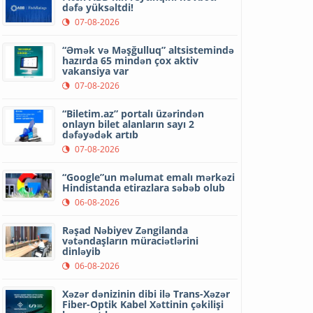
dəfə yüksəltdi!
07-08-2026
“Əmək və Məşğulluq” altsistemində
hazırda 65 mindən çox aktiv
vakansiya var
07-08-2026
“Biletim.az” portalı üzərindən
onlayn bilet alanların sayı 2
dəfəyədək artıb
07-08-2026
“Google”un məlumat emalı mərkəzi
Hindistanda etirazlara səbəb olub
06-08-2026
Rəşad Nəbiyev Zəngilanda
vətəndaşların müraciətlərini
dinləyib
06-08-2026
Xəzər dənizinin dibi ilə Trans-Xəzər
Fiber-Optik Kabel Xəttinin çəkilişi