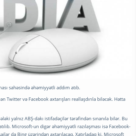
lması sahəsində əhəmiyyətli addım atıb.
n Twitter və Facebook axtarışları reallaşdırıla biləcək. Hətta
əki yalnız ABŞ-dakı istifadəçilər tərəfindən sınanıla bilər. Bu
tılıb. Microsoft-un digər əhəmiyyətli razılaşması isə Facebook-
ajlar da Bing üzərindən axtarılacaq. Xatırladaq ki, Microsoft