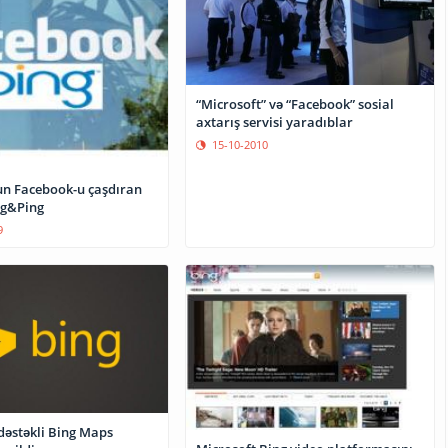
“Microsoft” və “Facebook” sosial
axtarış servisi yaradıblar
15-10-2010
un Facebook-u çaşdıran
ng&Ping
9
 dəstəkli Bing Maps