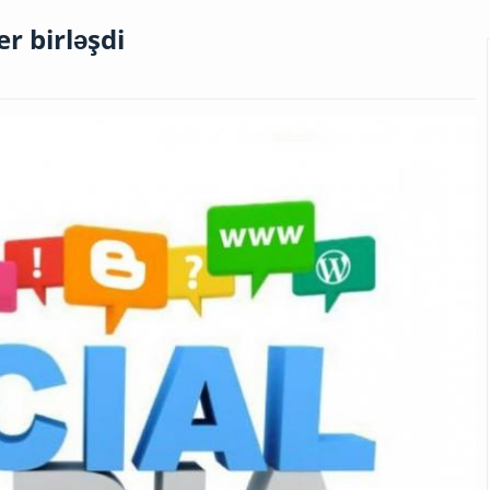
r birləşdi