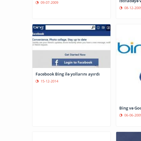
istifadəyə v
09-07-2009
08-12-200
Facebook Bing ilə yollarını ayırdı
15-12-2014
Bing və Go
06-06-200