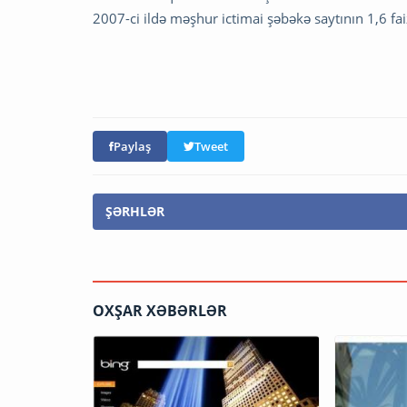
2007-ci ildə məşhur ictimai şəbəkə saytının 1,6 fa
Paylaş
Tweet
ŞƏRHLƏR
OXŞAR XƏBƏRLƏR