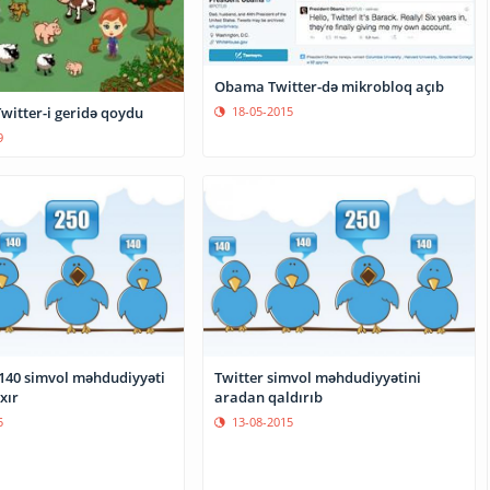
Obama Twitter-də mikrobloq açıb
witter-i geridə qoydu
18-05-2015
9
 140 simvol məhdudiyyəti
Twitter simvol məhdudiyyətini
xır
aradan qaldırıb
5
13-08-2015