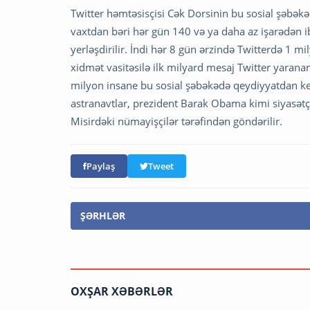
Twitter həmtəsisçisi Cək Dorsinin bu sosial şəbəkə
vaxtdan bəri hər gün 140 və ya daha az işarədən 
yerləşdirilir. İndi hər 8 gün ərzində Twitterdə 1 m
xidmət vasitəsilə ilk milyard mesaj Twitter yarana
milyon insane bu sosial şəbəkədə qeydiyyatdan keçir
astranavtlar, prezident Barak Obama kimi siyasət
Misirdəki nümayişçilər tərəfindən göndərilir.
Paylaş
Tweet
ŞƏRHLƏR
OXŞAR XƏBƏRLƏR