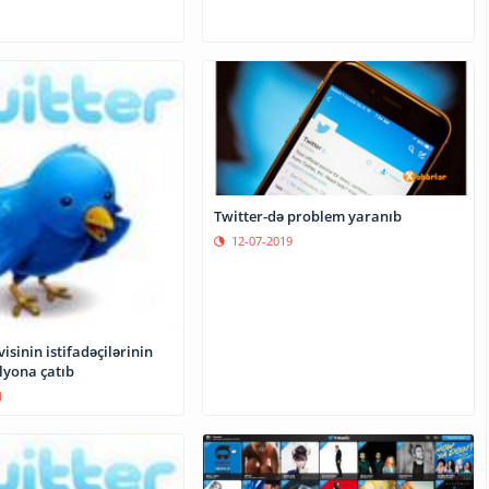
Twitter-də problem yaranıb
12-07-2019
visinin istifadəçilərinin
lyona çatıb
1