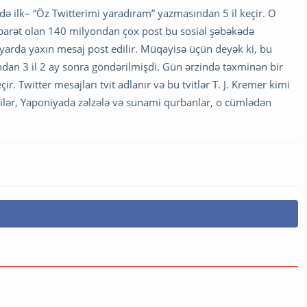
də ilk– “Öz Twitterimi yaradıram” yazmasından 5 il keçir. O
ibarət olan 140 milyondan çox post bu sosial şəbəkədə
ilyarda yaxın mesaj post edilir. Müqayisə üçün deyək ki, bu
ndan 3 il 2 ay sonra göndərilmişdi. Gün ərzində təxminən bir
. Twitter mesajları tvit adlanır və bu tvitlər T. J. Kremer kimi
çilər, Yaponiyada zəlzələ və sunami qurbanlar, o cümlədən