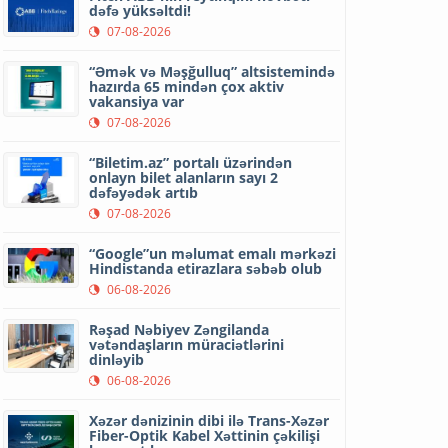
dəfə yüksəltdi!
07-08-2026
“Əmək və Məşğulluq” altsistemində
hazırda 65 mindən çox aktiv
vakansiya var
07-08-2026
“Biletim.az” portalı üzərindən
onlayn bilet alanların sayı 2
dəfəyədək artıb
07-08-2026
“Google”un məlumat emalı mərkəzi
Hindistanda etirazlara səbəb olub
06-08-2026
Rəşad Nəbiyev Zəngilanda
vətəndaşların müraciətlərini
dinləyib
06-08-2026
Xəzər dənizinin dibi ilə Trans-Xəzər
Fiber-Optik Kabel Xəttinin çəkilişi