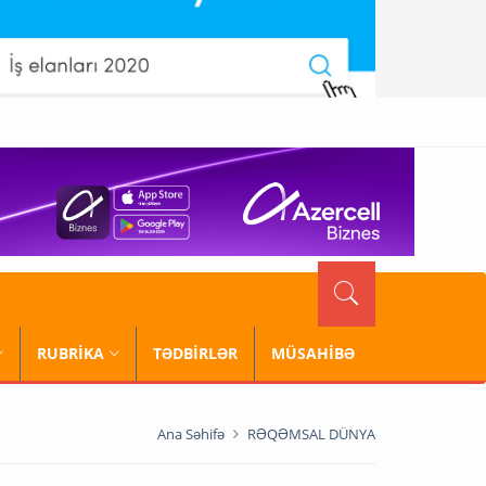
RUBRİKA
TƏDBİRLƏR
MÜSAHİBƏ
Ana Səhifə
RƏQƏMSAL DÜNYA