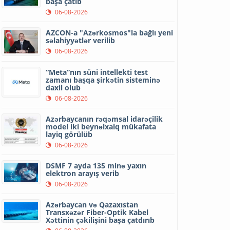
başa çatıb
06-08-2026
AZCON-a "Azərkosmos"la bağlı yeni
səlahiyyətlər verilib
06-08-2026
“Meta”nın süni intellekti test
zamanı başqa şirkətin sisteminə
daxil olub
06-08-2026
Azərbaycanın rəqəmsal idarəçilik
model iki beynəlxalq mükafata
layiq görülüb
06-08-2026
DSMF 7 ayda 135 minə yaxın
elektron arayış verib
06-08-2026
Azərbaycan və Qazaxıstan
Transxəzər Fiber-Optik Kabel
Xəttinin çəkilişini başa çatdırıb