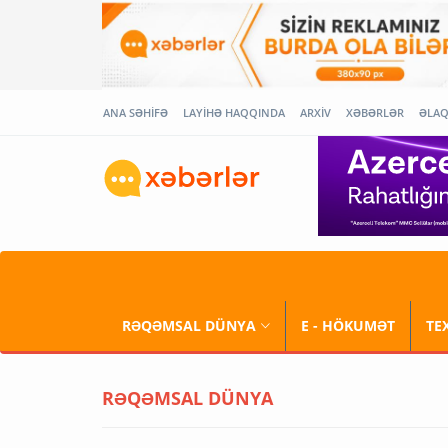
ANA SƏHİFƏ
LAYİHƏ HAQQINDA
ARXİV
XƏBƏRLƏR
ƏLA
RƏQƏMSAL DÜNYA
E - HÖKUMƏT
TE
RƏQƏMSAL DÜNYA