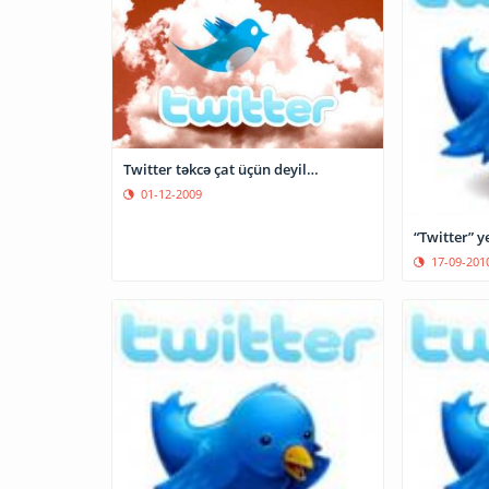
Twitter təkcə çat üçün deyil…
01-12-2009
“Twitter” y
17-09-201