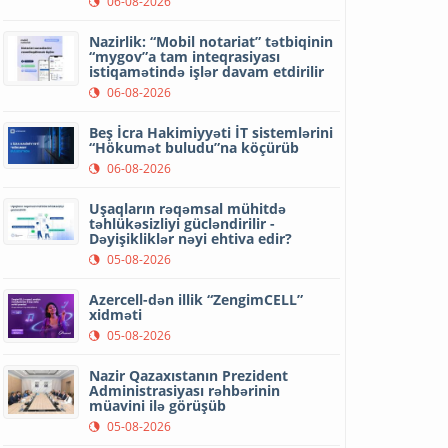
06-08-2026
Nazirlik: “Mobil notariat” tətbiqinin
“mygov”a tam inteqrasiyası
istiqamətində işlər davam etdirilir
06-08-2026
Beş İcra Hakimiyyəti İT sistemlərini
“Hökumət buludu”na köçürüb
06-08-2026
Uşaqların rəqəmsal mühitdə
təhlükəsizliyi gücləndirilir -
Dəyişikliklər nəyi ehtiva edir?
05-08-2026
Azercell-dən illik “ZengimCELL”
xidməti
05-08-2026
Nazir Qazaxıstanın Prezident
Administrasiyası rəhbərinin
müavini ilə görüşüb
05-08-2026