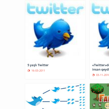
5 yaşlı Twitter
«Twitter»d
insan qeyd
16-03-2011
03-11-201