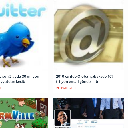
ə son 2 ayda 30 milyon
2010-cu ildə Qlobal şəbəkədə 107
iyyatdan keçib
trilyon email göndərilib
0
19-01-2011