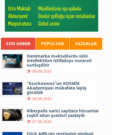
SON XƏBƏR
POPULYAR
YAZARLAR
Danimarka məktəblərdə süni
intellektdən istifadəyə nəzarəti
sərtləşdirir
08-08-2026
“Azərkosmos”un KOSMİK
Akademiyası mükafata layiq
görülüb
08-08-2026
Kiberpolis xarici saytlara hücumlar
təşkil edən şəxsləri saxlayıb
07-08-2026
Fitch ABB-nin reytinqini növbəti