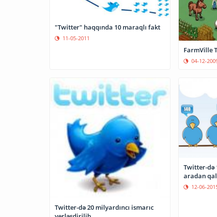
"Twitter" haqqında 10 maraqlı fakt
11-05-2011
FarmVille T
04-12-200
Twitter-də
aradan qal
12-06-201
Twitter-də 20 milyardıncı ismarıc
yerləşdirilib