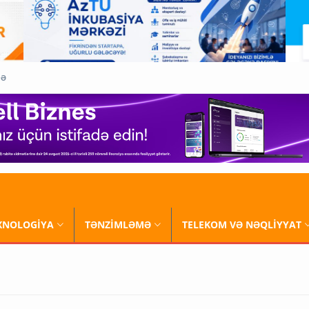
QƏ
XNOLOGİYA
TƏNZİMLƏMƏ
TELEKOM VƏ NƏQLİYYAT