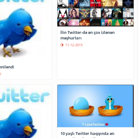
İlin Twitter-də ən çox izlənən
məşhurları
11-12-2015
eniləndi
0
10 yaşlı Twitter haqqında ən