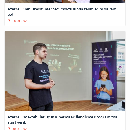
Azercell “Təhlükəsiz internet” mövzusunda təlimlərini davam
etdirir
18-01-2025
Azercell “Məktəblilər üçün Kibermaarifləndirmə Proqramı”na
start verib
30-05-2025