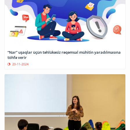
“Nar” uşaqlar üçün təhlükəsiz rəqəmsal mühitin yaradılmasına
töhfə verir
20-11-2024