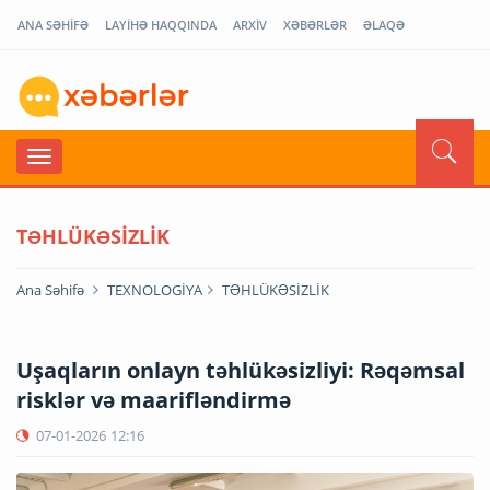
ANA SƏHİFƏ
LAYİHƏ HAQQINDA
ARXİV
XƏBƏRLƏR
ƏLAQƏ
TƏHLÜKƏSİZLİK
Ana Səhifə
TEXNOLOGİYA
TƏHLÜKƏSİZLİK
Uşaqların onlayn təhlükəsizliyi: Rəqəmsal
risklər və maarifləndirmə
07-01-2026
12:16