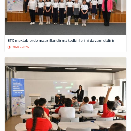
ETX məktəblərdə maarifləndirmə tədbirlərini davam etdirir
30-05-2026