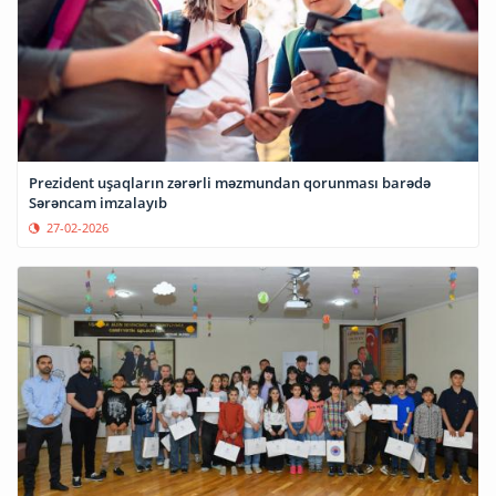
Prezident uşaqların zərərli məzmundan qorunması barədə
Sərəncam imzalayıb
27-02-2026