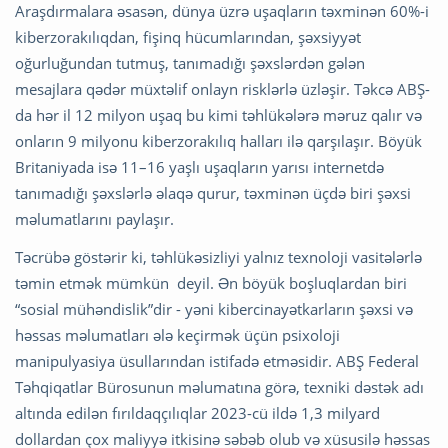
Araşdırmalara əsasən, dünya üzrə uşaqların təxminən 60%-i
kiberzorakılıqdan, fişinq hücumlarından, şəxsiyyət
oğurluğundan tutmuş, tanımadığı şəxslərdən gələn
mesajlara qədər müxtəlif onlayn risklərlə üzləşir. Təkcə ABŞ-
da hər il 12 milyon uşaq bu kimi təhlükələrə məruz qalır və
onların 9 milyonu kiberzorakılıq halları ilə qarşılaşır. Böyük
Britaniyada isə 11–16 yaşlı uşaqların yarısı internetdə
tanımadığı şəxslərlə əlaqə qurur, təxminən üçdə biri şəxsi
məlumatlarını paylaşır.
Təcrübə göstərir ki, təhlükəsizliyi yalnız texnoloji vasitələrlə
təmin etmək mümkün deyil. Ən böyük boşluqlardan biri
“sosial mühəndislik”dir - yəni kibercinayətkarların şəxsi və
həssas məlumatları ələ keçirmək üçün psixoloji
manipulyasiya üsullarından istifadə etməsidir. ABŞ Federal
Təhqiqatlar Bürosunun məlumatına görə, texniki dəstək adı
altında edilən fırıldaqçılıqlar 2023-cü ildə 1,3 milyard
dollardan çox maliyyə itkisinə səbəb olub və xüsusilə həssas