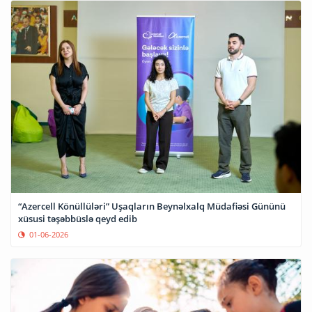
“Azercell Könüllüləri” Uşaqların Beynəlxalq Müdafiəsi Gününü
xüsusi təşəbbüslə qeyd edib
01-06-2026