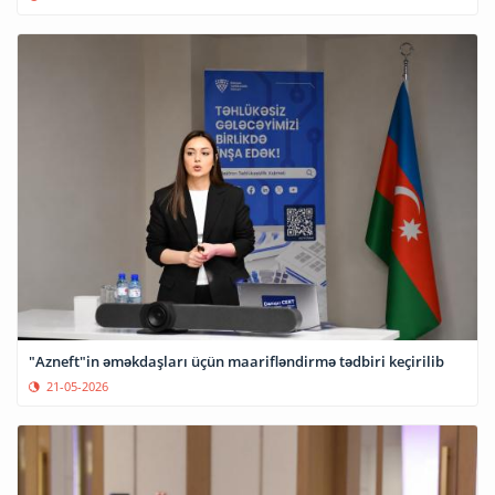
"Azneft"in əməkdaşları üçün maarifləndirmə tədbiri keçirilib
21-05-2026