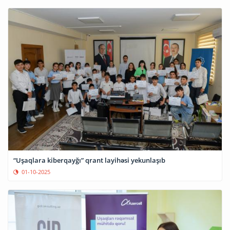
“Uşaqlara kiberqayğı” qrant layihəsi yekunlaşıb
01-10-2025