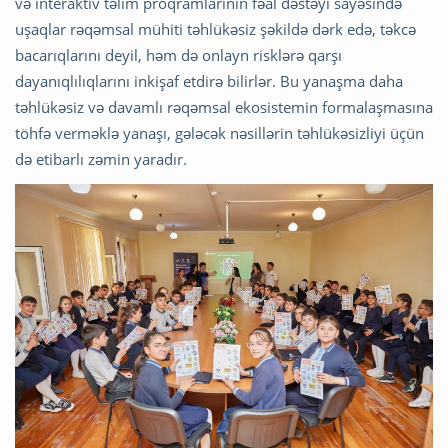
və interaktiv təlim proqramlarının fəal dəstəyi sayəsində
uşaqlar rəqəmsal mühiti təhlükəsiz şəkildə dərk edə, təkcə
bacarıqlarını deyil, həm də onlayn risklərə qarşı
dayanıqlılıqlarını inkişaf etdirə bilirlər. Bu yanaşma daha
təhlükəsiz və davamlı rəqəmsal ekosistemin formalaşmasına
töhfə verməklə yanaşı, gələcək nəsillərin təhlükəsizliyi üçün
də etibarlı zəmin yaradır.