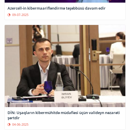
Azercell-in kibermaarifləndirmə təşəbbüsü davam edir
09-07-2025
DİN: Uşaqların kibermühitdə müdafiəsi üçün valideyn nəzarəti
şərtdir
04-06-2025