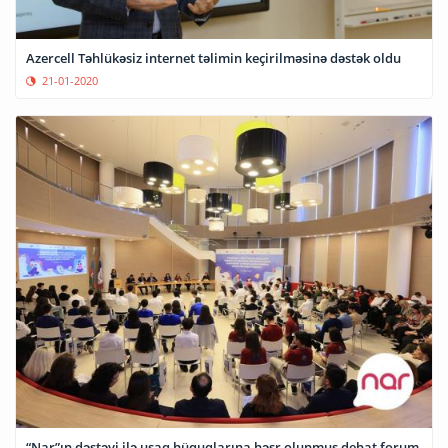
Azercell Təhlükəsiz internet təlimin keçirilməsinə dəstək oldu
21-01-2020
“Nar”ın dəstəyi ilə uşaq hüquqlarına həsr olunmuş debat forum