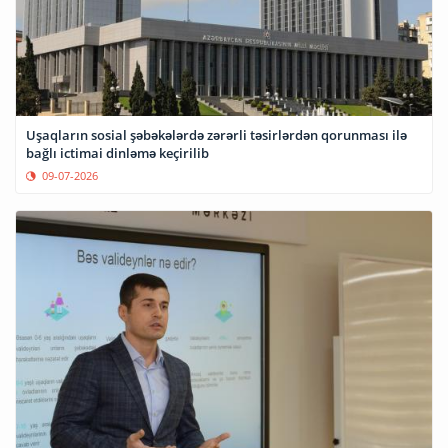
Uşaqların sosial şəbəkələrdə zərərli təsirlərdən qorunması ilə
bağlı ictimai dinləmə keçirilib
09-07-2026