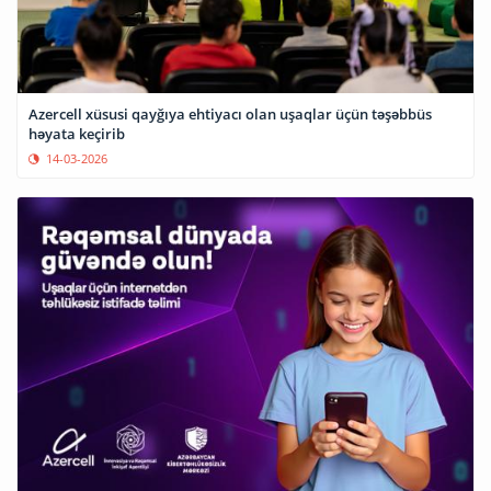
Azercell xüsusi qayğıya ehtiyacı olan uşaqlar üçün təşəbbüs
həyata keçirib
14-03-2026