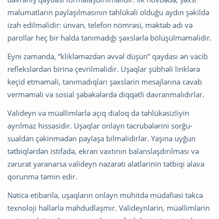
məlumatların paylaşılmasının təhlükəli olduğu aydın şəkildə
izah edilməlidir: ünvan, telefon nömrəsi, məktəb adı və
parollar heç bir halda tanımadığı şəxslərlə bölüşülməməlidir.
Eyni zamanda, “klikləməzdən əvvəl düşün” qaydası ən vacib
reflekslərdən birinə çevrilməlidir. Uşaqlar şübhəli linklərə
keçid etməməli, tanımadıqları şəxslərin mesajlarına cavab
verməməli və sosial şəbəkələrdə diqqətli davranmalıdırlar.
Valideyn və müəllimlərlə açıq dialoq da təhlükəsizliyin
ayrılmaz hissəsidir. Uşaqlar onlayn təcrübələrini sorğu-
sualdan çəkinmədən paylaşa bilməlidirlər. Yaşına uyğun
tətbiqlərdən istifadə, ekran vaxtının balanslaşdırılması və
zərurət yaranarsa valideyn nəzarəti alətlərinin tətbiqi əlavə
qorunma təmin edir.
Nəticə etibarilə, uşaqların onlayn mühitdə müdafiəsi təkcə
texnoloji həllərlə məhdudlaşmır. Valideynlərin, müəllimlərin