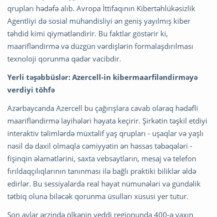
qrupları hədəfə alıb. Avropa İttifaqının Kibertəhlükəsizlik
Agentliyi də sosial mühəndisliyi ən geniş yayılmış kiber
təhdid kimi qiymətləndirir. Bu faktlar göstərir ki,
maarifləndirmə və düzgün vərdişlərin formalaşdırılması
texnoloji qorunma qədər vacibdir.
Yerli təşəbbüslər: Azercell-in kibermaarfiləndirməyə
verdiyi töhfə
Azərbaycanda Azercell bu çağırışlara cavab olaraq hədəfli
maarifləndirmə layihələri həyata keçirir. Şirkətin təşkil etdiyi
interaktiv təlimlərdə müxtəlif yaş qrupları - uşaqlar və yaşlı
nəsil də daxil olmaqla cəmiyyətin ən həssas təbəqələri -
fişinqin əlamətlərini, saxta vebsaytların, mesaj və telefon
fırıldaqçılıqlarının tanınması ilə bağlı praktiki biliklər əldə
edirlər. Bu sessiyalarda real həyat nümunələri və gündəlik
tətbiq oluna biləcək qorunma üsulları xüsusi yer tutur.
Son aylar ərzində ölkənin yeddi regionunda 400-ə yaxın