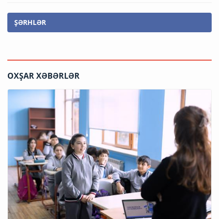
ŞƏRHLƏR
OXŞAR XƏBƏRLƏR