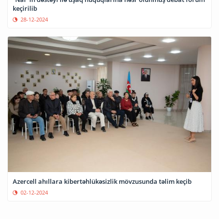
keçirilib
28-12-2024
Azercell ahıllara kibertəhlükəsizlik mövzusunda təlim keçib
02-12-2024