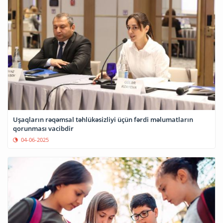
Uşaqların rəqəmsal təhlükəsizliyi üçün fərdi məlumatların
qorunması vacibdir
04-06-2025