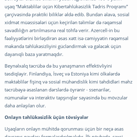
uşaq “Məktəblilər üçün Kibertəhlükəsizlik Tədris Proqramı”
çərçivəsində praktiki biliklər əldə edib. Bundan əlavə, sosial
xidmət müəssisələri üçün keçirilən təlimlər də rəqəmsal
savadlılığın artırılmasına real töhfə verir. Azercell-in bu
fəaliyyətlərini birləşdirən əsas xətt isə cəmiyyətin rəqəmsal
məkanda təhlükəsizliyini gücləndirmək və gələcək üçün
dayanıqlı baza yaratmaqdır.
Beynəlxalq təcrübə də bu yanaşmanın effektivliyini
təsdiqləyir. Finlandiya, İsveç və Estoniya kimi ölkələrdə
məktəblilər fişinq və sosial mühəndislik kimi təhdidləri məhz
təcrübəyə əsaslanan dərslərdə öyrənir - ssenarilər,
nümunələr və interaktiv tapşırıqlar sayəsində bu mövzular
daha anlaşılan olur.
Onlayn təhlükəsizlik üçün tövsiyələr
Uşaqların onlayn mühitdə qorunması üçün bir neçə əsas
davranış qaydası formalaşdırılmalıdır. İlk növbədə, şəxsi