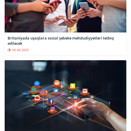
Britaniyada uşaqlara sosial şəbəkə məhdudiyyətləri tətbiq
ediləcək
09-06-2025