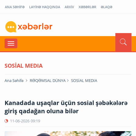
ANA SƏHİFƏ
LAYİHƏ HAQQINDA
ARXİV
XƏBƏRLƏR
ƏLAQƏ
SOSİAL MEDIA
Ana Səhifə
RƏQƏMSAL DÜNYA
SOSİAL MEDIA
Kanadada uşaqlar üçün sosial şəbəkələrə
giriş qadağan oluna bilər
11-06-2026
09:19