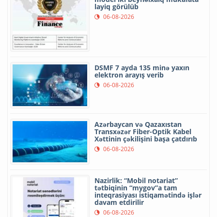
layiq görülüb
06-08-2026
DSMF 7 ayda 135 minə yaxın
elektron arayış verib
06-08-2026
Azərbaycan və Qazaxıstan
Transxəzər Fiber-Optik Kabel
Xəttinin çəkilişini başa çatdırıb
06-08-2026
Nazirlik: “Mobil notariat”
tətbiqinin “mygov”a tam
inteqrasiyası istiqamətində işlər
davam etdirilir
06-08-2026