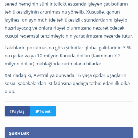
sənəd həmçinin süni intellekt əsasında işləyən çat-botların
təhlükəsizliyinin artırılmasına yönəlib. Xüsusilə, qanun
layihəsi onlayn mühitdə təhlükəsizlik standartlarını işləyib
hazırlayacaq və onlara riayət olunmasına nəzarət edəcək
xüsusi rəqəmsal tənzimləyicinin yaradılmasını nəzərdə tutur.
Tələblərin pozulmasına görə şirkətlər qlobal gəlirlərinin 3 %-
nə qədər və ya 10 milyon Kanada dolları (təxminən 7,2
milyon dollar) məbləğində cərimələnə bilərlər.
Xatırladaq ki, Avstraliya dünyada 16 yaşa qədər uşaqların
sosial şəbəkələrdən istifadəsinə qadağa tətbiq edən ilk ölkə
olub.
Paylaş
Tweet
ŞƏRHLƏR