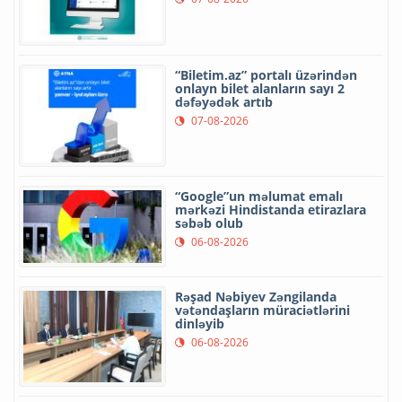
“Biletim.az” portalı üzərindən
onlayn bilet alanların sayı 2
dəfəyədək artıb
07-08-2026
“Google”un məlumat emalı
mərkəzi Hindistanda etirazlara
səbəb olub
06-08-2026
Rəşad Nəbiyev Zəngilanda
vətəndaşların müraciətlərini
dinləyib
06-08-2026