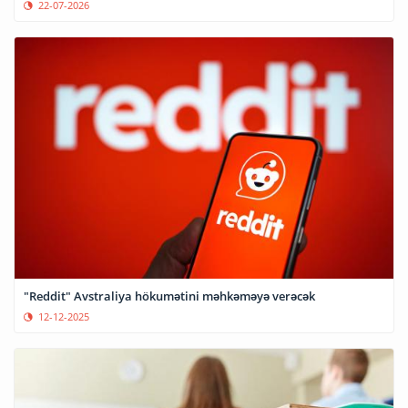
22-07-2026
"Reddit" Avstraliya hökumətini məhkəməyə verəcək
12-12-2025