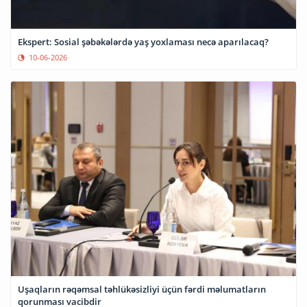
Ekspert: Sosial şəbəkələrdə yaş yoxlaması necə aparılacaq?
10-06-2026
Uşaqların rəqəmsal təhlükəsizliyi üçün fərdi məlumatların
qorunması vacibdir