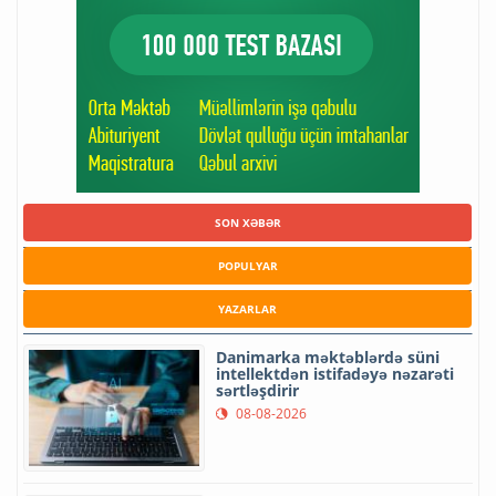
SON XƏBƏR
POPULYAR
YAZARLAR
Danimarka məktəblərdə süni
intellektdən istifadəyə nəzarəti
sərtləşdirir
08-08-2026