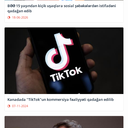
BƏƏ 15 yaşından kiçik uşaqlara sosial şəbəkələrdən istifadəni
qadağan edib
18-06-2026
Kanadada "TikTok"un kommersiya fəaliyyəti qadağan edilib
07-11-2024