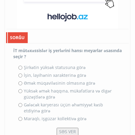
SORĞU
İT mütəxəssislər iş yerlərini hansı meyarlar əsasında
seçir ?
Şirkətin yüksək statusuna görə
İşin, layihənin xarakterinə görə
Əmək müqaviləsinin olmasına görə
Yüksək əmək haqqına, mükafatlara və digər
güzəştlərə görə
Gələcək karyerası üçün əhəmiyyət kəsb
etdiyinə görə
Maraqlı, işgüzar kollektivə görə