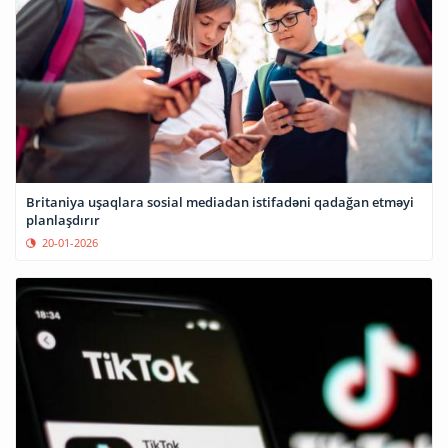
Britaniya uşaqlara sosial mediadan istifadəni qadağan etməyi
planlaşdırır
20-01-2026