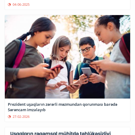
04-06-2025
Prezident uşaqların zərərli məzmundan qorunması barədə
Sərəncam imzalayıb
27-02-2026