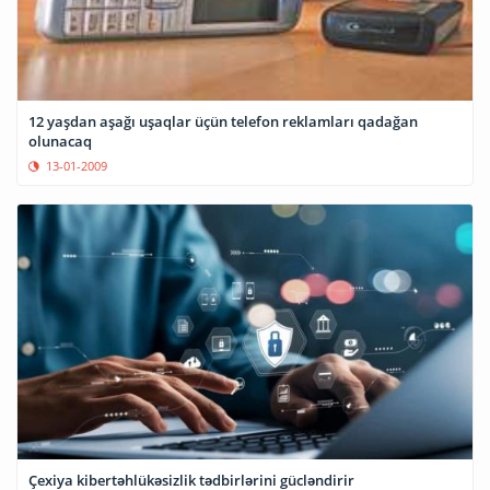
12 yaşdan aşağı uşaqlar üçün telefon reklamları qadağan
olunacaq
13-01-2009
Çexiya kibertəhlükəsizlik tədbirlərini gücləndirir