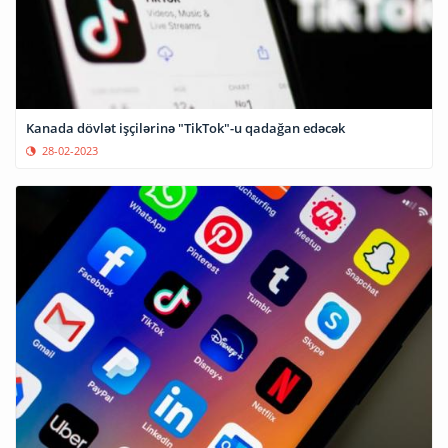
Kanada dövlət işçilərinə "TikTok"-u qadağan edəcək
28-02-2023