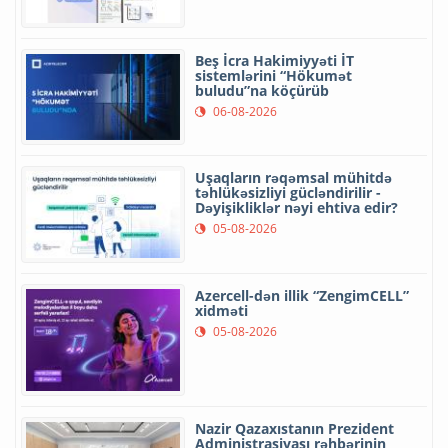
Beş İcra Hakimiyyəti İT
sistemlərini “Hökumət
buludu”na köçürüb
06-08-2026
Uşaqların rəqəmsal mühitdə
təhlükəsizliyi gücləndirilir -
Dəyişikliklər nəyi ehtiva edir?
05-08-2026
Azercell-dən illik “ZengimCELL”
xidməti
05-08-2026
Nazir Qazaxıstanın Prezident
Administrasiyası rəhbərinin