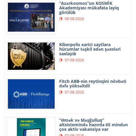
“Azərkosmos”un KOSMİK
Akademiyası mükafata layiq
görülüb
08-08-2026
Kiberpolis xarici saytlara
hücumlar təşkil edən şəxsləri
saxlayıb
07-08-2026
Fitch ABB-nin reytinqini növbəti
dəfə yüksəltdi!
07-08-2026
“Əmək və Məşğulluq”
altsistemində hazırda 65 mindən
çox aktiv vakansiya var
07-08-2026