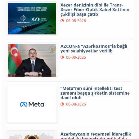
Xəzər dənizinin dibi ilə Trans-
Xəzər Fiber-Optik Kabel Xəttinin
çəkilişi başa çatıb
06-08-2026
AZCON-a "Azərkosmos"la bağlı
yeni səlahiyyətlər verilib
06-08-2026
“Meta”nın süni intellekti test
zamanı başqa şirkətin sisteminə
daxil olub
06-08-2026
Azərbaycanın rəqəmsal idarəçilik
model iki beynəlxalq mükafata