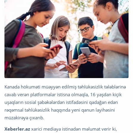
Kanada hökuməti müəyyən edilmiş təhlükəsizlik tələblərinə
cavab verən platformalar istisna olmaqla, 16 yaşdan kiçik
uşaqların sosial şəbəkələrdən istifadəsini qadağan edən
rəqəmsal təhlükəsizlik haqqında yeni qanun layihəsini
müzakirəyə çıxarıb.
Xeberler.az
xarici mediaya istinadən məlumat verir ki,