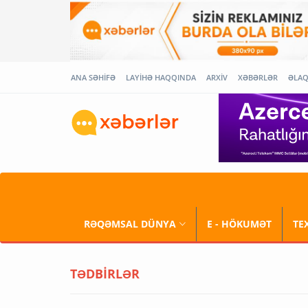
ANA SƏHİFƏ
LAYİHƏ HAQQINDA
ARXİV
XƏBƏRLƏR
ƏLA
RƏQƏMSAL DÜNYA
E - HÖKUMƏT
TE
TƏDBİRLƏR