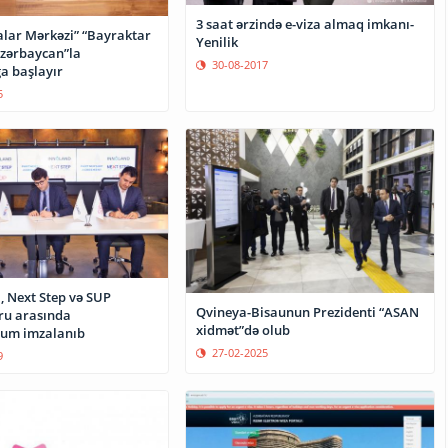
3 saat ərzində e-viza almaq imkanı-
alar Mərkəzi” “Bayraktar
Yenilik
Azərbaycan”la
30-08-2017
a başlayır
5
Next Step və SUP
Qvineya-Bisaunun Prezidenti “ASAN
ru arasında
xidmət”də olub
m imzalanıb
27-02-2025
9