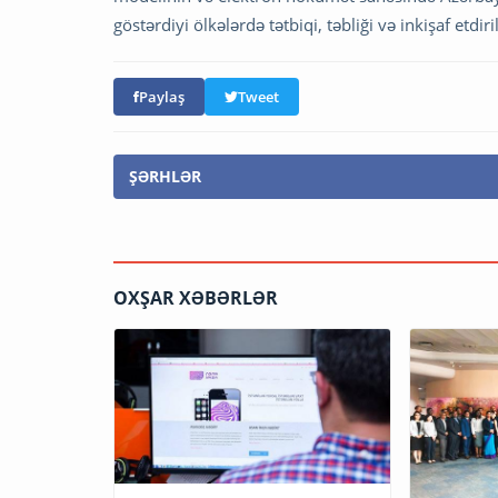
göstərdiyi ölkələrdə tətbiqi, təbliği və inkişaf etd
Paylaş
Tweet
ŞƏRHLƏR
OXŞAR XƏBƏRLƏR