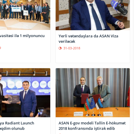
asitəsi ilə 1 milyonuncu
Yerli vətəndaşlara da ASAN Viza
veriləcək
9
31-03-2018
ya Radiant Launch
ASAN E-gov modeli Tallin E-hökumət
əqdim olunub
2018 konfransında iştirak edib