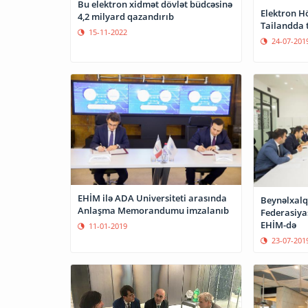
Bu elektron xidmət dövlət büdcəsinə
Elektron H
4,2 milyard qazandırıb
Tailandda 
15-11-2022
24-07-201
EHİM ilə ADA Universiteti arasında
Beynəlxalq
Anlaşma Memorandumu imzalanıb
Federasiya
EHİM-də
11-01-2019
23-07-201