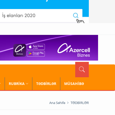
RUBRİKA
TƏDBİRLƏR
MÜSAHİBƏ
Ana Səhifə
TƏDBİRLƏR