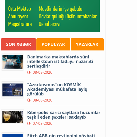
SON XƏBƏR
POPULYAR
YAZARLAR
Danimarka məktəblərdə süni
intellektdən istifadəyə nəzarəti
sərtləşdirir
08-08-2026
“Azərkosmos”un KOSMİK
Akademiyası mükafata layiq
görülüb
08-08-2026
Kiberpolis xarici saytlara hücumlar
təşkil edən şəxsləri saxlayıb
07-08-2026
Fitch ABB-nin reytinqini növbəti