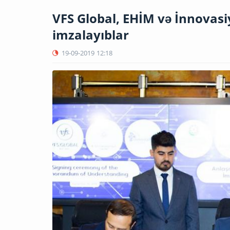
VFS Global, EHİM və İnnova
imzalayıblar
19-09-2019
12:18