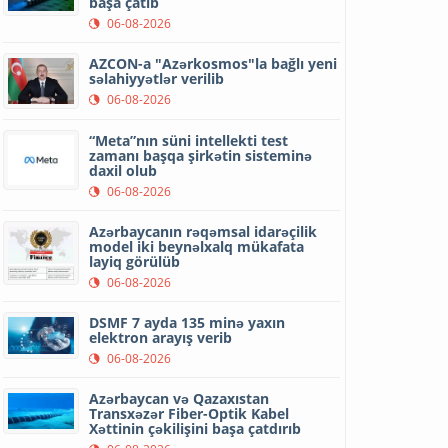
başa çatıb
06-08-2026
AZCON-a "Azərkosmos"la bağlı yeni
səlahiyyətlər verilib
06-08-2026
“Meta”nın süni intellekti test
zamanı başqa şirkətin sisteminə
daxil olub
06-08-2026
Azərbaycanın rəqəmsal idarəçilik
model iki beynəlxalq mükafata
layiq görülüb
06-08-2026
DSMF 7 ayda 135 minə yaxın
elektron arayış verib
06-08-2026
Azərbaycan və Qazaxıstan
Transxəzər Fiber-Optik Kabel
Xəttinin çəkilişini başa çatdırıb