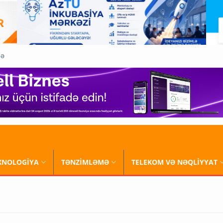
QƏ
XNOLOGİYA
TƏNZİMLƏMƏ
TELEKOM VƏ NƏQLİYYAT