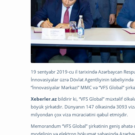
19 sentyabr 2019-cu il tarixində Azərbaycan Respu
İnnovasiyalar üzrə Dövlət Agentliyinin tabeliyində
“İnnovasiyalar Mərkəzi” MMC və “VFS Global” şi
Xeberler.az
bildirir ki, “VFS Global” müxtəlif ölk
böyük şirkətdir. Dünyanın 147 ölkəsində 3093 viz
milyondan çox viza müraciətini qəbul etmişdir.
Memorandum “VFS Global” şirkətinin geniş əhatə d
modelinin və elektron hökumət sahəsində Azərbayca