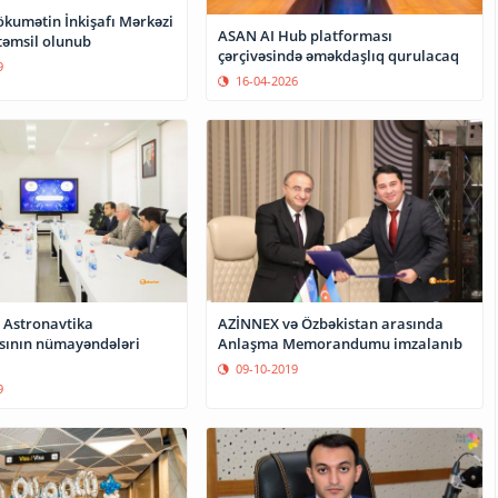
ökumətin İnkişafı Mərkəzi
ASAN AI Hub platforması
təmsil olunub
çərçivəsində əməkdaşlıq qurulacaq
9
16-04-2026
 Astronavtika
AZİNNEX və Özbəkistan arasında
sının nümayəndələri
Anlaşma Memorandumu imzalanıb
09-10-2019
9