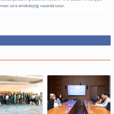
irilməsi üzrə əməkdaşlığı nəzərdə tutur.