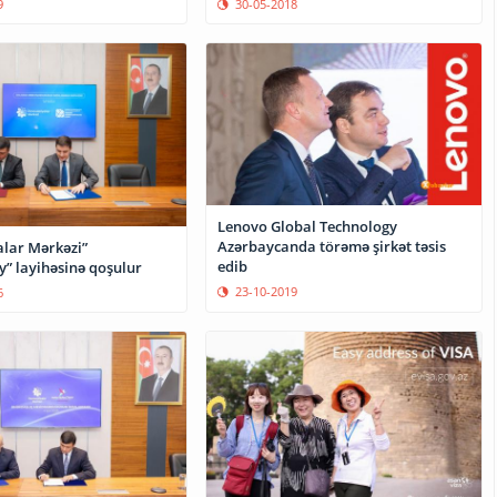
9
30-05-2018
Lenovo Global Technology
Azərbaycanda törəmə şirkət təsis
alar Mərkəzi”
edib
y” layihəsinə qoşulur
23-10-2019
6