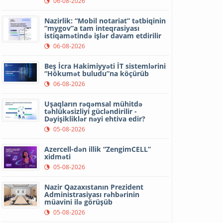
06-08-2026
Nazirlik: “Mobil notariat” tətbiqinin
“mygov”a tam inteqrasiyası
istiqamətində işlər davam etdirilir
06-08-2026
Beş İcra Hakimiyyəti İT sistemlərini
“Hökumət buludu”na köçürüb
06-08-2026
Uşaqların rəqəmsal mühitdə
təhlükəsizliyi gücləndirilir -
Dəyişikliklər nəyi ehtiva edir?
05-08-2026
Azercell-dən illik “ZengimCELL”
xidməti
05-08-2026
Nazir Qazaxıstanın Prezident
Administrasiyası rəhbərinin
müavini ilə görüşüb
05-08-2026