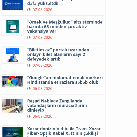
dəfə yüksəltdi!
07-08-2026
“Əmək və Məşğulluq” altsistemində
hazırda 65 mindən çox aktiv
vakansiya var
07-08-2026
“Biletim.az” portalı üzərindən
onlayn bilet alanların sayı 2
dəfəyədək artıb
07-08-2026
“Google”un məlumat emalı mərkəzi
Hindistanda etirazlara səbəb olub
06-08-2026
Rəşad Nəbiyev Zəngilanda
vətəndaşların müraciətlərini
dinləyib
06-08-2026
Xəzər dənizinin dibi ilə Trans-Xəzər
Fiber-Optik Kabel Xəttinin çəkilişi