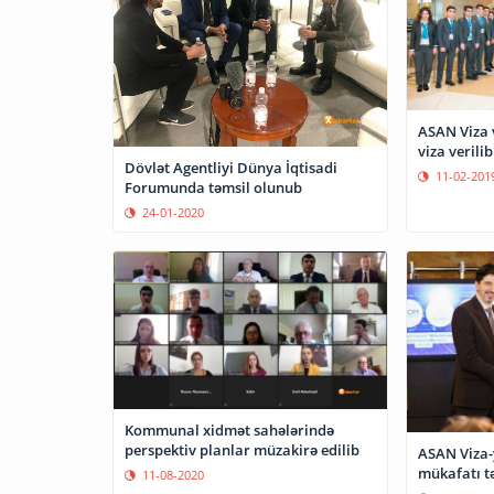
ASAN Viza v
viza verilib
Dövlət Agentliyi Dünya İqtisadi
11-02-201
Forumunda təmsil olunub
24-01-2020
Kommunal xidmət sahələrində
perspektiv planlar müzakirə edilib
ASAN Viza-
mükafatı t
11-08-2020