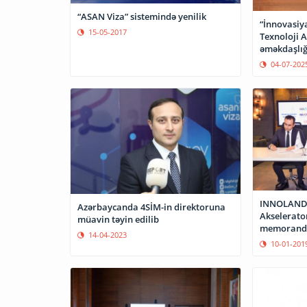
“ASAN Viza” sistemində yenilik
“İnnovasiy
15-05-2017
Texnoloji 
əməkdaşlığ
04-07-202
INNOLAND, 
Azərbaycanda 4SİM-in direktoruna
Akselerato
müavin təyin edilib
memorandu
14-04-2023
10-01-201