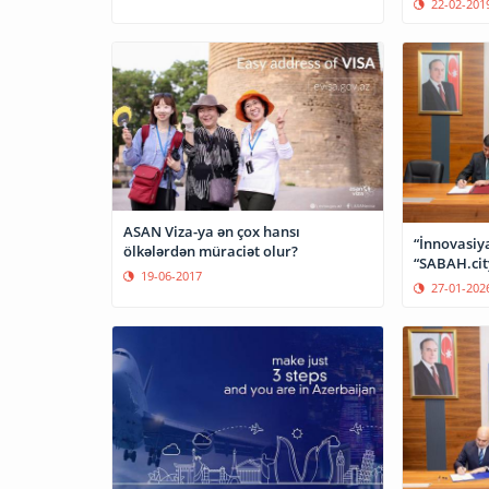
22-02-201
ASAN Viza-ya ən çox hansı
“İnnovasiy
ölkələrdən müraciət olur?
“SABAH.cit
19-06-2017
27-01-202