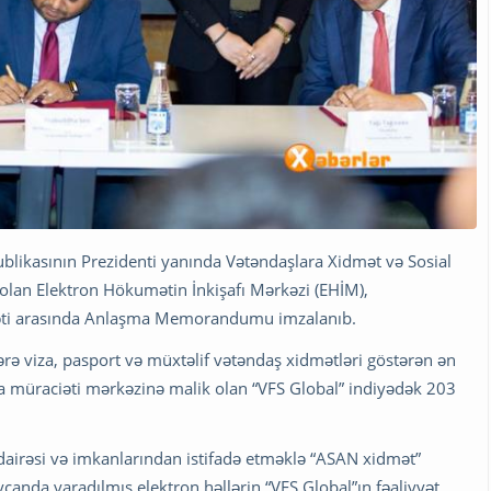
blikasının Prezidenti yanında Vətəndaşlara Xidmət və Sosial
 olan Elektron Hökumətin İnkişafı Mərkəzi (EHİM),
rkəti arasında Anlaşma Memorandumu imzalanıb.
ələrə viza, pasport və müxtəlif vətəndaş xidmətləri göstərən ən
a müraciəti mərkəzinə malik olan “VFS Global” indiyədək 203
airəsi və imkanlarından istifadə etməklə “ASAN xidmət”
nda yaradılmış elektron həllərin “VFS Global”ın fəaliyyət