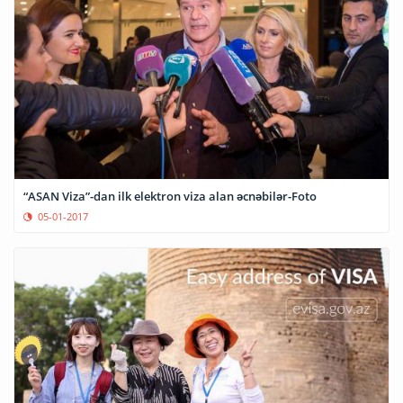
“ASAN Viza”-dan ilk elektron viza alan əcnəbilər-Foto
05-01-2017