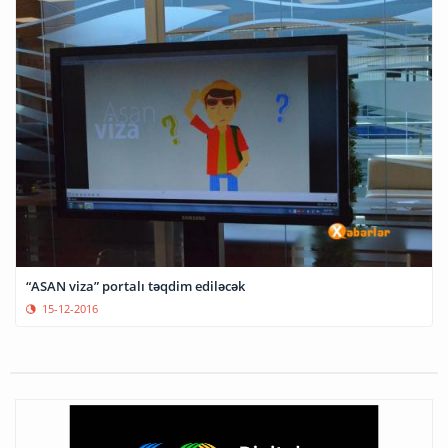
“ASAN viza” portalı təqdim ediləcək
15-12-2016