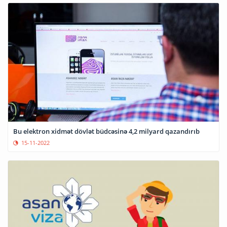
Bu elektron xidmət dövlət büdcəsinə 4,2 milyard qazandırıb
15-11-2022