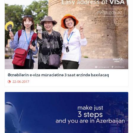
Əcnəbilərin e-viza müraciətinə 3 saat ərzində baxılacaq
22-06-2017