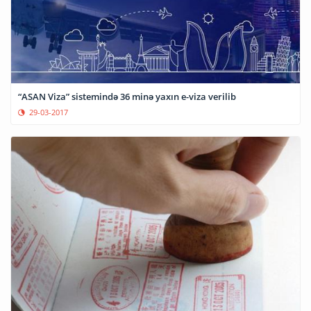
“ASAN Viza” sistemində 36 minə yaxın e-viza verilib
29-03-2017