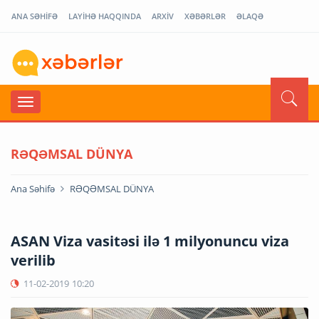
ANA SƏHİFƏ
LAYİHƏ HAQQINDA
ARXİV
XƏBƏRLƏR
ƏLAQƏ
RƏQƏMSAL DÜNYA
Ana Səhifə
RƏQƏMSAL DÜNYA
ASAN Viza vasitəsi ilə 1 milyonuncu viza
verilib
11-02-2019
10:20