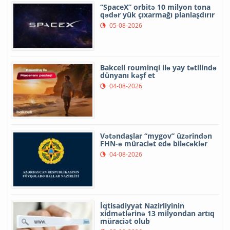
“SpaceX” orbitə 10 milyon tona
qədər yük çıxarmağı planlaşdırır
05-08-2026
Bakcell rouminqi ilə yay tətilində
dünyanı kəşf et
04-08-2026
Vətəndaşlar “mygov” üzərindən
FHN-ə müraciət edə biləcəklər
04-08-2026
İqtisadiyyat Nazirliyinin
xidmətlərinə 13 milyondan artıq
müraciət olub