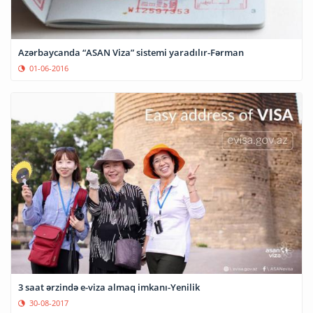
Azərbaycanda “ASAN Viza” sistemi yaradılır-Fərman
01-06-2016
3 saat ərzində e-viza almaq imkanı-Yenilik
30-08-2017