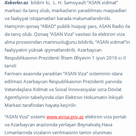
Xeberler.az
bildirir ki, L. H. Samoyault “ASAN xidmət”
mərkəzi ilə tanış olub, mərkəzlərin yaradılması məqsədləri
və fəaliyyət istiqamətləri barədə məlumatlandırılıb.
Həmçinin qonaq “ABAD” publik hüquqi şəxs, ASAN Radio ilə
də tanış olub. Qonaq “ASAN Viza” vasitəsi ilə elektron viza
alma prosesindən məmnunluğunu bildirib, “ASAN xidmət”in
fəaliyyətini yüksək qiymətləndirib. Azərbaycan
Respublikasının Prezidenti İlham Əliyevin 1 iyun 2016-cı il
tarixli
Fərmanı əsasında yaradılan “ASAN Viza” sisteminin idarə
edilməsi Azərbaycan Respublikasının Prezidenti yanında
Vətəndaşlara Xidmət və Sosial İnnovasiyalar üzrə Dövlət
Agentliyinin tabeliyində olan Elektron Hökumətin İnkişafı
Mərkəzi tərəfindən həyata keçirilir.
“ASAN Viza” sistemi
www.evisa.gov.az
elektron viza portalı
və Azərbaycan ərazisində yerləşən Beynəlxalq Hava
Limanlarında vizaların verilməsinin təmin olunması