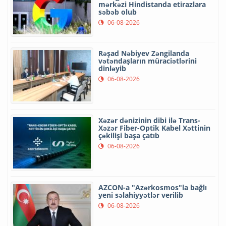
mərkəzi Hindistanda etirazlara
səbəb olub
06-08-2026
Rəşad Nəbiyev Zəngilanda
vətəndaşların müraciətlərini
dinləyib
06-08-2026
Xəzər dənizinin dibi ilə Trans-
Xəzər Fiber-Optik Kabel Xəttinin
çəkilişi başa çatıb
06-08-2026
AZCON-a "Azərkosmos"la bağlı
yeni səlahiyyətlər verilib
06-08-2026