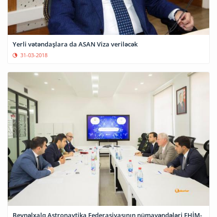
Yerli vətəndaşlara da ASAN Viza veriləcək
31-03-2018
Beynəlxalq Astronavtika Federasiyasının nümayəndələri EHİM-