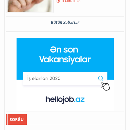
03-08-2026
Bütün xəbərlər
SORĞU