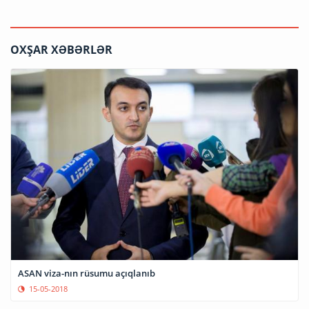
OXŞAR XƏBƏRLƏR
ASAN viza-nın rüsumu açıqlanıb
15-05-2018