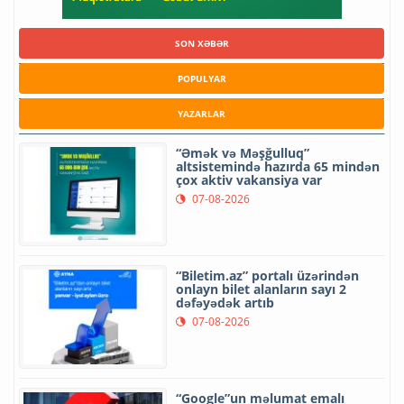
SON XƏBƏR
POPULYAR
YAZARLAR
“Əmək və Məşğulluq”
altsistemində hazırda 65 mindən
çox aktiv vakansiya var
07-08-2026
“Biletim.az” portalı üzərindən
onlayn bilet alanların sayı 2
dəfəyədək artıb
07-08-2026
“Google”un məlumat emalı