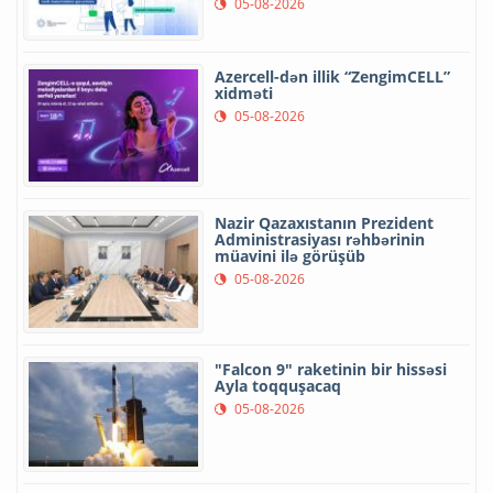
05-08-2026
Azercell-dən illik “ZengimCELL”
xidməti
05-08-2026
Nazir Qazaxıstanın Prezident
Administrasiyası rəhbərinin
müavini ilə görüşüb
05-08-2026
"Falcon 9" raketinin bir hissəsi
Ayla toqquşacaq
05-08-2026