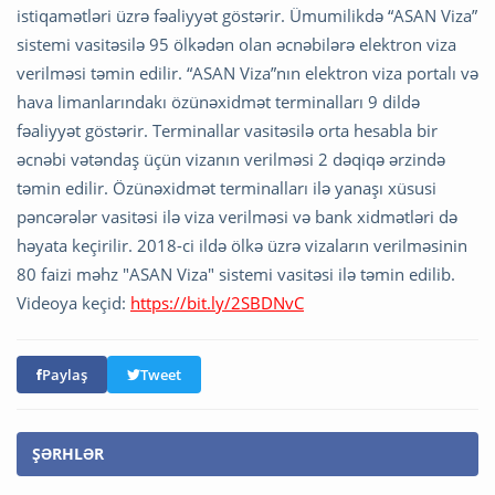
istiqamətləri üzrə fəaliyyət göstərir. Ümumilikdə “ASAN Viza”
sistemi vasitəsilə 95 ölkədən olan əcnəbilərə elektron viza
verilməsi təmin edilir. “ASAN Viza”nın elektron viza portalı və
hava limanlarındakı özünəxidmət terminalları 9 dildə
fəaliyyət göstərir. Terminallar vasitəsilə orta hesabla bir
əcnəbi vətəndaş üçün vizanın verilməsi 2 dəqiqə ərzində
təmin edilir. Özünəxidmət terminalları ilə yanaşı xüsusi
pəncərələr vasitəsi ilə viza verilməsi və bank xidmətləri də
həyata keçirilir. 2018-ci ildə ölkə üzrə vizaların verilməsinin
80 faizi məhz "ASAN Viza" sistemi vasitəsi ilə təmin edilib.
Videoya keçid:
https://bit.ly/2SBDNvC
Paylaş
Tweet
ŞƏRHLƏR