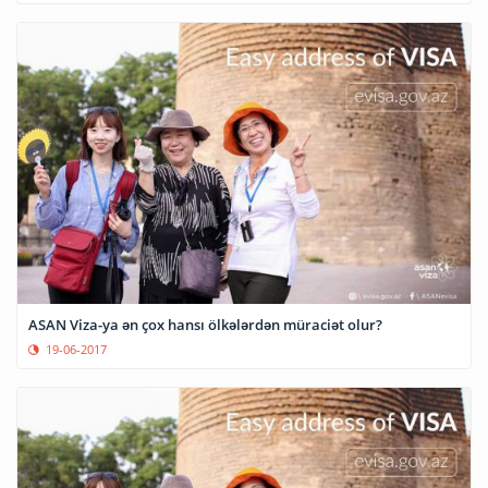
ASAN Viza-ya ən çox hansı ölkələrdən müraciət olur?
19-06-2017