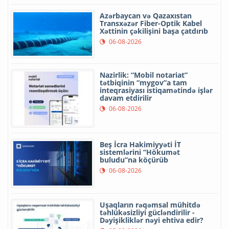
Azərbaycan və Qazaxıstan
Transxəzər Fiber-Optik Kabel
Xəttinin çəkilişini başa çatdırıb
06-08-2026
Nazirlik: “Mobil notariat”
tətbiqinin “mygov”a tam
inteqrasiyası istiqamətində işlər
davam etdirilir
06-08-2026
Beş İcra Hakimiyyəti İT
sistemlərini “Hökumət
buludu”na köçürüb
06-08-2026
Uşaqların rəqəmsal mühitdə
təhlükəsizliyi gücləndirilir -
Dəyişikliklər nəyi ehtiva edir?