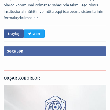
olaraq kommunal xidmətlər sahəsində təkmilləşdirilmiş
institusional mühitin və mütərəqqi idarəetmə sistemlərinin
formalaşdırılmasıdır.
Paylaş
Tweet
ŞƏRHLƏR
OXŞAR XƏBƏRLƏR