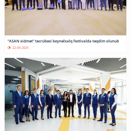
“ASAN xidmət” təcrübəsi beynəlxalq festivalda təqdim olunub
22-04-2025