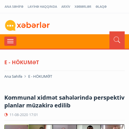
ANA SƏHİFƏ
LAYİHƏ HAQQINDA
ARXİV
XƏBƏRLƏR
ƏLAQƏ
E - HÖKUMƏT
Ana Səhifə
E - HÖKUMƏT
Kommunal xidmət sahələrində perspektiv
planlar müzakirə edilib
11-08-2020
17:01