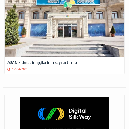
ASAN xidmət-in işçilərinin sayı artırılıb
17-04-2019