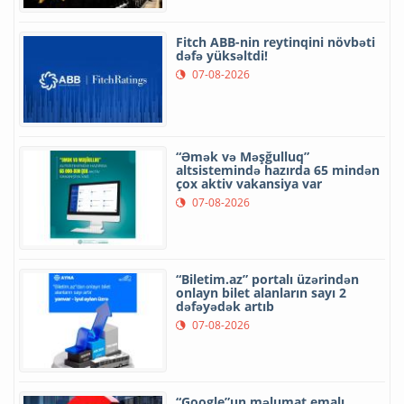
Fitch ABB-nin reytinqini növbəti
dəfə yüksəltdi!
07-08-2026
“Əmək və Məşğulluq”
altsistemində hazırda 65 mindən
çox aktiv vakansiya var
07-08-2026
“Biletim.az” portalı üzərindən
onlayn bilet alanların sayı 2
dəfəyədək artıb
07-08-2026
“Google”un məlumat emalı