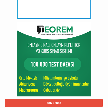
SON XƏBƏR