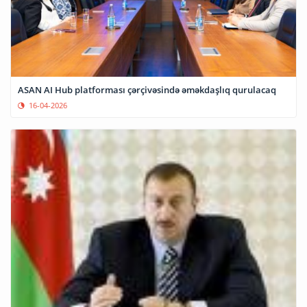
ASAN AI Hub platforması çərçivəsində əməkdaşlıq qurulacaq
16-04-2026