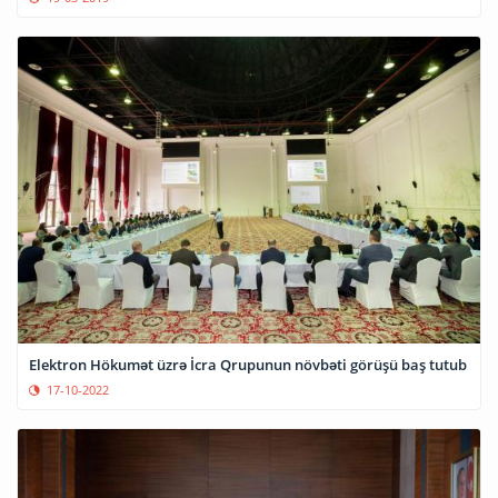
Elektron Hökumət üzrə İcra Qrupunun növbəti görüşü baş tutub
17-10-2022