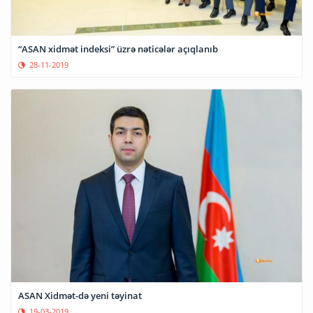
“ASAN xidmət indeksi” üzrə nəticələr açıqlanıb
28-11-2019
ASAN Xidmət-də yeni təyinat
19-03-2019