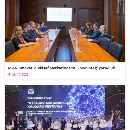
ASAN İnnovativ İnkişaf Mərkəzində “AI Zone” otağı yaradılıb
06-10-2025