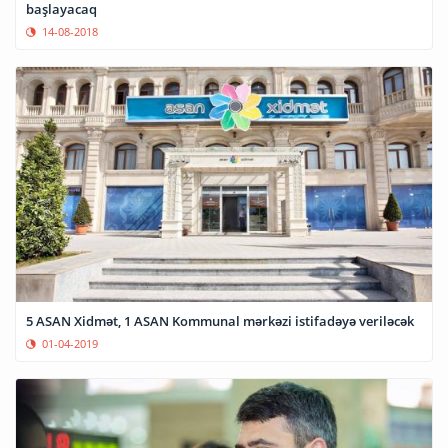
başlayacaq
14-08-2018
5 ASAN Xidmət, 1 ASAN Kommunal mərkəzi istifadəyə veriləcək
01-04-2019