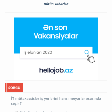
Bütün xəbərlər
SORĞU
İT mütəxəssislər iş yerlərini hansı meyarlar əsasında
seçir ?