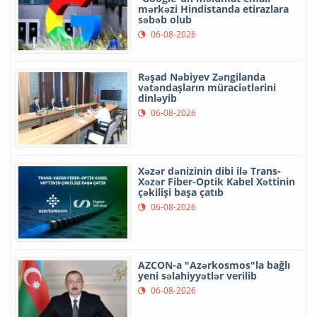
mərkəzi Hindistanda etirazlara
səbəb olub
06-08-2026
Rəşad Nəbiyev Zəngilanda
vətəndaşların müraciətlərini
dinləyib
06-08-2026
Xəzər dənizinin dibi ilə Trans-
Xəzər Fiber-Optik Kabel Xəttinin
çəkilişi başa çatıb
06-08-2026
AZCON-a "Azərkosmos"la bağlı
yeni səlahiyyətlər verilib
06-08-2026