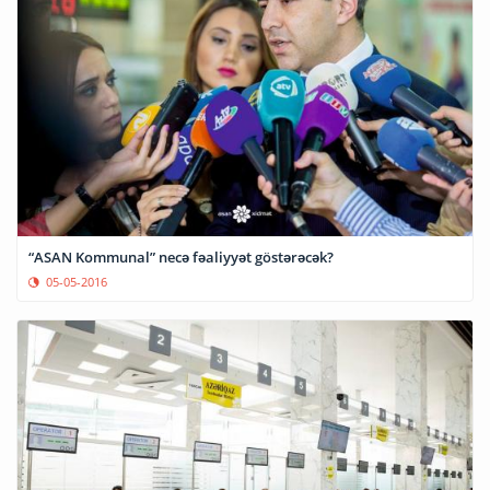
“ASAN Kommunal” necə fəaliyyət göstərəcək?
05-05-2016