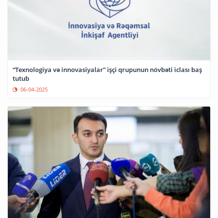
“Texnologiya və innovasiyalar” işçi qrupunun növbəti iclası baş
tutub
06-04-2025