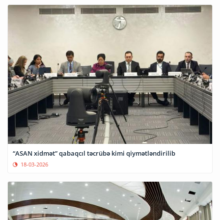
“ASAN xidmət” qabaqcıl təcrübə kimi qiymətləndirilib
18-03-2026