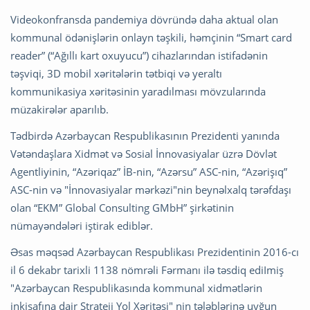
Videokonfransda pandemiya dövründə daha aktual olan
kommunal ödənişlərin onlayn təşkili, həmçinin “Smart card
reader” (“Ağıllı kart oxuyucu”) cihazlarından istifadənin
təşviqi, 3D mobil xəritələrin tətbiqi və yeraltı
kommunikasiya xəritəsinin yaradılması mövzularında
müzakirələr aparılıb.
Tədbirdə Azərbaycan Respublikasının Prezidenti yanında
Vətəndaşlara Xidmət və Sosial İnnovasiyalar üzrə Dövlət
Agentliyinin, “Azəriqaz” İB-nin, “Azərsu” ASC-nin, “Azərişıq”
ASC-nin və "İnnovasiyalar mərkəzi"nin beynəlxalq tərəfdaşı
olan “EKM” Global Consulting GMbH” şirkətinin
nümayəndələri iştirak ediblər.
Əsas məqsəd Azərbaycan Respublikası Prezidentinin 2016-cı
il 6 dekabr tarixli 1138 nömrəli Fərmanı ilə təsdiq ediImiş
"Azərbaycan Respublikasında kommunal xidmətlərin
inkişafına dair Strateji Yol Xəritəsi" nin tələblərinə uyğun