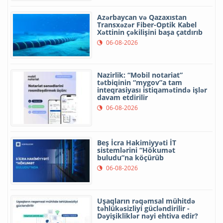
Azərbaycan və Qazaxıstan
Transxəzər Fiber-Optik Kabel
Xəttinin çəkilişini başa çatdırıb
06-08-2026
Nazirlik: “Mobil notariat”
tətbiqinin “mygov”a tam
inteqrasiyası istiqamətində işlər
davam etdirilir
06-08-2026
Beş İcra Hakimiyyəti İT
sistemlərini “Hökumət
buludu”na köçürüb
06-08-2026
Uşaqların rəqəmsal mühitdə
təhlükəsizliyi gücləndirilir -
Dəyişikliklər nəyi ehtiva edir?