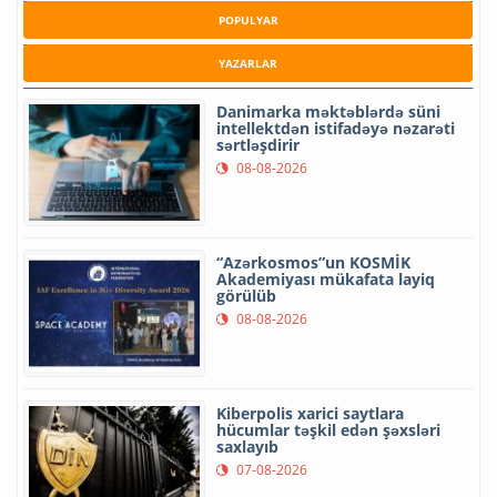
POPULYAR
YAZARLAR
Danimarka məktəblərdə süni
intellektdən istifadəyə nəzarəti
sərtləşdirir
08-08-2026
“Azərkosmos”un KOSMİK
Akademiyası mükafata layiq
görülüb
08-08-2026
Kiberpolis xarici saytlara
hücumlar təşkil edən şəxsləri
saxlayıb
07-08-2026