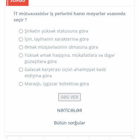
SORĞU
İT mütəxəssislər iş yerlərini hansı meyarlar əsasında
seçir ?
Şirkətin yüksək statusuna görə
İşin, layihənin xarakterinə görə
Əmək müqaviləsinin olmasına görə
Yüksək əmək haqqına, mükafatlara və digər
güzəştlərə görə
Gələcək karyerası üçün əhəmiyyət kəsb
etdiyinə görə
Maraqlı, işgüzar kollektivə görə
NƏTİCƏLƏR
Bütün sorğular