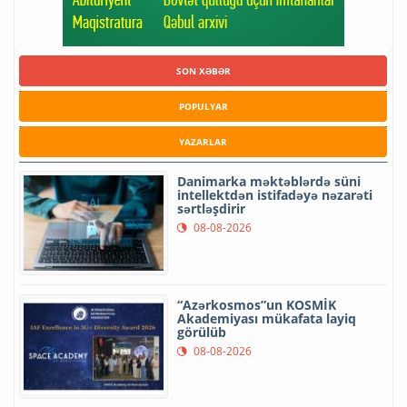
SON XƏBƏR
POPULYAR
YAZARLAR
Danimarka məktəblərdə süni
intellektdən istifadəyə nəzarəti
sərtləşdirir
08-08-2026
“Azərkosmos”un KOSMİK
Akademiyası mükafata layiq
görülüb
08-08-2026