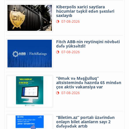
Kiberpolis xarici saytlara
hücumlar təşkil edən şəxsləri
saxlayıb
07-08-2026
Fitch ABB-nin reytinqini növbəti
dəfə yüksəltdi!
07-08-2026
“Əmək və Məşğulluq”
altsistemində hazırda 65 mindən
çox aktiv vakansiya var
07-08-2026
“Biletim.az” portalı üzərindən
onlayn bilet alanların sayı 2
dəfəyədək artıb