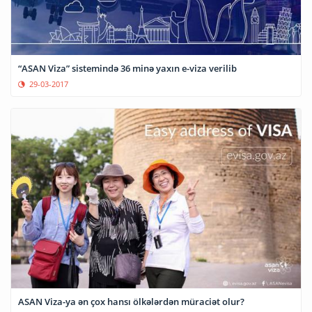
“ASAN Viza” sistemində 36 minə yaxın e-viza verilib
29-03-2017
ASAN Viza-ya ən çox hansı ölkələrdən müraciət olur?