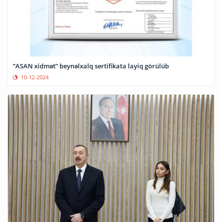
“ASAN xidmət” beynəlxalq sertifikata layiq görülüb
10-12-2024