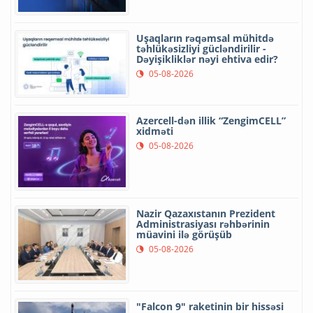
Uşaqların rəqəmsal mühitdə
təhlükəsizliyi gücləndirilir -
Dəyişikliklər nəyi ehtiva edir?
05-08-2026
Azercell-dən illik “ZengimCELL”
xidməti
05-08-2026
Nazir Qazaxıstanın Prezident
Administrasiyası rəhbərinin
müavini ilə görüşüb
05-08-2026
"Falcon 9" raketinin bir hissəsi