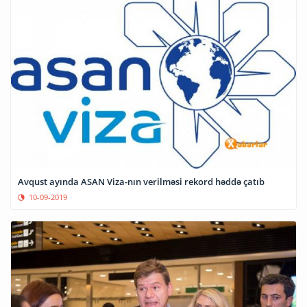
Avqust ayında ASAN Viza-nın verilməsi rekord həddə çatıb
10-09-2019