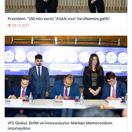
Prezident: “250 min xarici “ASAN viza” ilə ölkəmizə gəlib”
08-12-2017
VFS Global, EHİM və İnnovasiyalar Mərkəzi Memorandum
imzalayıblar