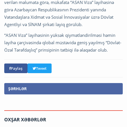
verilən məlumata görə, mükafata “ASAN Viza” layihəsinə
görə Azərbaycan Respublikasının Prezidenti yanında
Vətəndaşlara Xidmət və Sosial İnnovasiyalar üzrə Dövlət
Agentliyi və SİNAM şirkəti layiq görülüb.
“ASAN Viza” layihəsinin yüksək qiymətləndirilməsi həmin
layihə çərçivəsində qlobal müstəvidə geniş yayılmış “Dövlət-
Özəl Tərəfdaşlıq” prinsipinin tətbiqi ilə əlaqədar olub.
Paylaş
Tweet
ŞƏRHLƏR
OXŞAR XƏBƏRLƏR