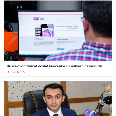
Bu elektron xidmət dövlət büdcəsinə 4,2 milyard qazandırıb
15-11-2022