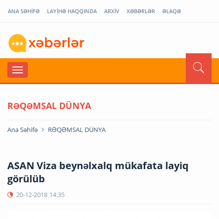
ANA SƏHİFƏ
LAYİHƏ HAQQINDA
ARXİV
XƏBƏRLƏR
ƏLAQƏ
RƏQƏMSAL DÜNYA
Ana Səhifə
RƏQƏMSAL DÜNYA
ASAN Viza beynəlxalq mükafata layiq
görülüb
20-12-2018
14:35