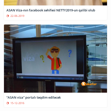
ASAN Viza-nın facebook səhifəsi NETTY2019-un qalibi olub
22-06-2019
“ASAN viza” portalı təqdim ediləcək
15-12-2016