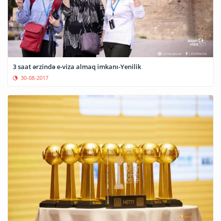
3 saat ərzində e-viza almaq imkanı-Yenilik
30-08-2017