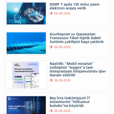
DSMF 7 ayda 135 minə yaxın
elektron arayış verib
06-08-2026
Azərbaycan və Qazaxıstan
Transxəzər Fiber-Optik Kabel
Xəttinin çəkilişini başa çatdırıb
06-08-2026
Nazirlik: “Mobil notariat”
tətbiqinin “mygov”a tam
inteqrasiyası istiqamətində işlər
davam etdirilir
06-08-2026
Beş İcra Hakimiyyəti İT
sistemlərini “Hökumət
buludu”na köçürüb
06-08-2026