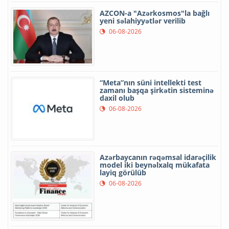
AZCON-a "Azərkosmos"la bağlı
yeni səlahiyyətlər verilib
06-08-2026
“Meta”nın süni intellekti test
zamanı başqa şirkətin sisteminə
daxil olub
06-08-2026
Azərbaycanın rəqəmsal idarəçilik
model iki beynəlxalq mükafata
layiq görülüb
06-08-2026