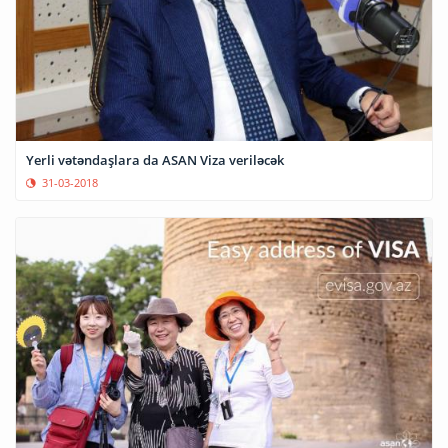
Yerli vətəndaşlara da ASAN Viza veriləcək
31-03-2018