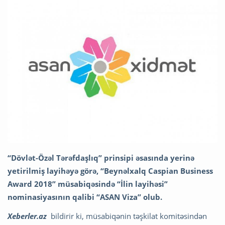
“Dövlət-Özəl Tərəfdaşlıq” prinsipi əsasında yerinə
yetirilmiş layihəyə görə, “Beynəlxalq Caspian Business
Award 2018” müsabiqəsində “İlin layihəsi”
nominasiyasının qalibi “ASAN Viza” olub.
Xeberler.az
bildirir ki, müsabiqənin təşkilat komitəsindən