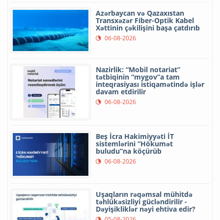
Azərbaycan və Qazaxıstan
Transxəzər Fiber-Optik Kabel
Xəttinin çəkilişini başa çatdırıb
06-08-2026
Nazirlik: “Mobil notariat”
tətbiqinin “mygov”a tam
inteqrasiyası istiqamətində işlər
davam etdirilir
06-08-2026
Beş İcra Hakimiyyəti İT
sistemlərini “Hökumət
buludu”na köçürüb
06-08-2026
Uşaqların rəqəmsal mühitdə
təhlükəsizliyi gücləndirilir -
Dəyişikliklər nəyi ehtiva edir?
05-08-2026