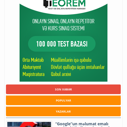
SON XƏBƏR
POPULYAR
YAZARLAR
“Google”un məlumat emalı