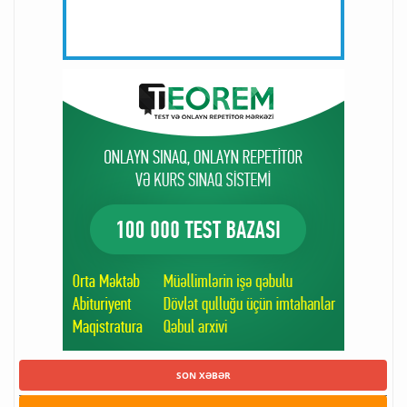
SON XƏBƏR