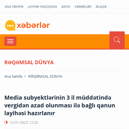
ANA SƏHİFƏ
LAYİHƏ HAQQINDA
ARXİV
XƏBƏRLƏR
ƏLAQƏ
RƏQƏMSAL DÜNYA
Ana Səhifə
RƏQƏMSAL DÜNYA
Media subyektlərinin 3 il müddətində
vergidən azad olunması ilə bağlı qanun
layihəsi hazırlanır
12-01-2023
12:32