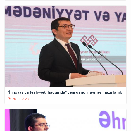
“İnnovasiya fəaliyyəti haqqında” yeni qanun layihəsi hazırlanıb
28-11-2023