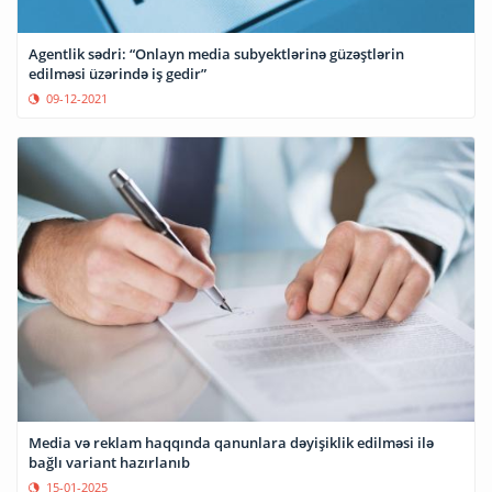
Agentlik sədri: “Onlayn media subyektlərinə güzəştlərin
edilməsi üzərində iş gedir”
09-12-2021
Media və reklam haqqında qanunlara dəyişiklik edilməsi ilə
bağlı variant hazırlanıb
15-01-2025