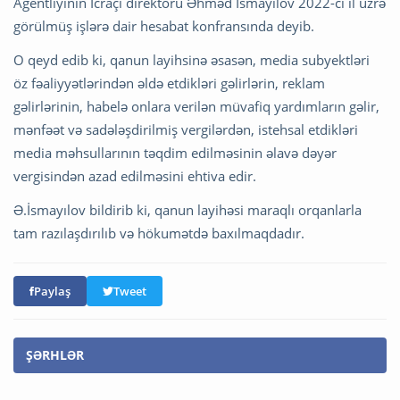
Agentliyinin İcraçı direktoru Əhməd İsmayılov 2022-ci il üzrə
görülmüş işlərə dair hesabat konfransında deyib.
O qeyd edib ki, qanun layihsinə əsasən, media subyektləri
öz fəaliyyətlərindən əldə etdikləri gəlirlərin, reklam
gəlirlərinin, habelə onlara verilən müvafiq yardımların gəlir,
mənfəət və sadələşdirilmiş vergilərdən, istehsal etdikləri
media məhsullarının təqdim edilməsinin əlavə dəyər
vergisindən azad edilməsini ehtiva edir.
Ə.İsmayılov bildirib ki, qanun layihəsi maraqlı orqanlarla
tam razılaşdırılıb və hökumətdə baxılmaqdadır.
Paylaş
Tweet
ŞƏRHLƏR