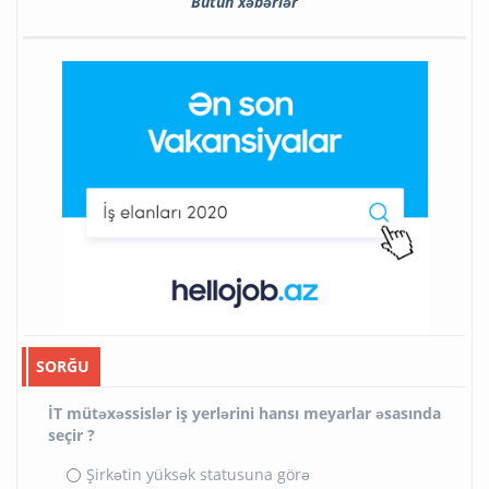
Bütün xəbərlər
SORĞU
İT mütəxəssislər iş yerlərini hansı meyarlar əsasında
seçir ?
Şirkətin yüksək statusuna görə