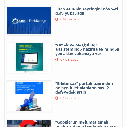
Fitch ABB-nin reytinqini növbəti
dəfə yüksəltdi!
07-08-2026
“Əmək və Məşğulluq”
altsistemində hazırda 65 mindən
çox aktiv vakansiya var
07-08-2026
“Biletim.az” portalı üzərindən
onlayn bilet alanların sayı 2
dəfəyədək artıb
07-08-2026
“Google”un məlumat emalı
mərkəzi Hindistanda etirazlara