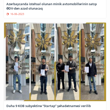
Azərbaycanda istehsal olunan minik avtomobillərinin satışı
ƏDV-dən azad olunacaq
16-06-2023
Daha 9 KOB subyektinə “Startap” şəhadətnaməsi verilib