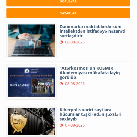
POPULYAR
YAZARLAR
Danimarka məktəblərdə süni
intellektdən istifadəyə nəzarəti
sərtləşdirir
08-08-2026
“Azərkosmos”un KOSMİK
Akademiyası mükafata layiq
görülüb
08-08-2026
Kiberpolis xarici saytlara
hücumlar təşkil edən şəxsləri
saxlayıb
07-08-2026