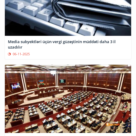
Media subyektləri üçün vergi güzəştinin müddəti daha 3 il
uzadılır
06-11-2025