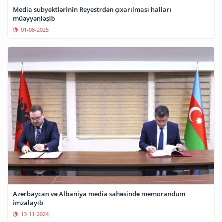
Media subyektlərinin Reyestrdən çıxarılması halları
müəyyənləşib
01-08-2025
Azərbaycan və Albaniya media sahəsində memorandum
imzalayıb
13-11-2024