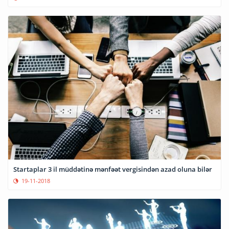
Startaplar 3 il müddətinə mənfəət vergisindən azad oluna bilər
19-11-2018