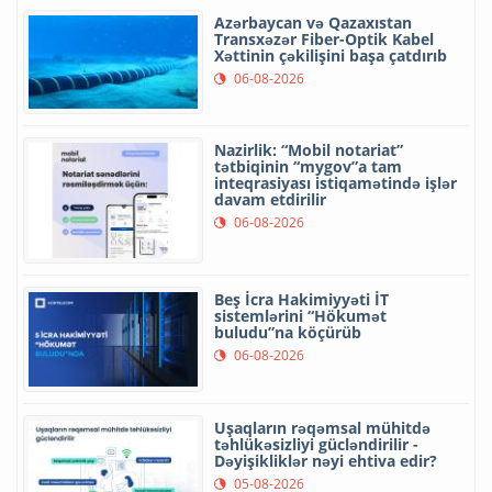
Azərbaycan və Qazaxıstan
Transxəzər Fiber-Optik Kabel
Xəttinin çəkilişini başa çatdırıb
06-08-2026
Nazirlik: “Mobil notariat”
tətbiqinin “mygov”a tam
inteqrasiyası istiqamətində işlər
davam etdirilir
06-08-2026
Beş İcra Hakimiyyəti İT
sistemlərini “Hökumət
buludu”na köçürüb
06-08-2026
Uşaqların rəqəmsal mühitdə
təhlükəsizliyi gücləndirilir -
Dəyişikliklər nəyi ehtiva edir?
05-08-2026