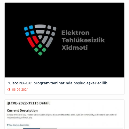
"Cisco NX-OX" proqram təminatında boşluq aşkar edilib
06-09-2024