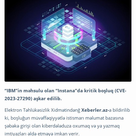
“IBM”in məhsulu olan “Instana”da kritik boşluq (CVE-
2023-27290) aşkar edilib.
Elektron Təhlükəsizlik Xidmətindənğ
Xeberler.az-
a bildirilib
ki, boşluğun müvəffəqiyyətlə istismarı məlumat bazasına
şəbəkə girişi olan kiberdələduza oxumaq və ya yazmaq
imtiyazları əldə etməyə imkan verir.