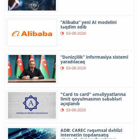
“Alibaba” yeni AI modelini
təqdim edib
03-08-2026
“Dənizçilik” informasiya sistemi
yaradılacaq
03-08-2026
"Card to card" əməliyyatlarına
limit qoyulmasının səbəbləri
açıqlanıb
03-08-2026
ADB: CAREC rəqəmsal dəhlizi
internetin topdansatış