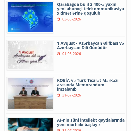
Qarabağda bu il 3 400-ə yaxın
yeni abunəçi telekommunikasiya
xidmətlərinə qoşulub
03-08-2026
1 Avqust - Azərbaycan Əlifbası və
Azərbaycan Dili Günüdür
01-08-2026
KOBİA və Türk Ticarət Mərkəzi
arasında Memorandum
imzalanıb
31-07-2026
Aİ-nin süni intellekt qaydalarında
yeni mərhələ başlayır
31-07-2026