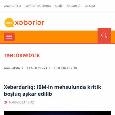
ANA SƏHİFƏ
LAYİHƏ HAQQINDA
ARXİV
XƏBƏRLƏR
ƏLAQƏ
TƏHLÜKƏSİZLİK
Ana Səhifə
TEXNOLOGİYA
TƏHLÜKƏSİZLİK
Xəbərdarlıq: IBM-in məhsulunda kritik
boşluq aşkar edilib
16-03-2023
12:42