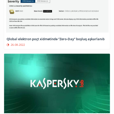
Qlobal elektron poçt xidmətində “Zero-Day” boşluq aşkarlanıb
26-08-2022