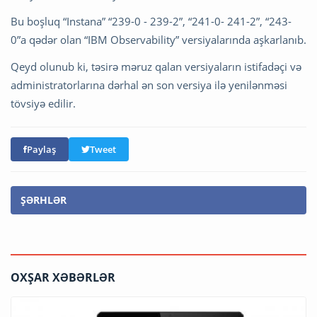
Bu boşluq “Instana” “239-0 - 239-2”, “241-0- 241-2”, “243-
0”a qədər olan “IBM Observability” versiyalarında aşkarlanıb.
Qeyd olunub ki, təsirə məruz qalan versiyaların istifadəçi və
administratorlarına dərhal ən son versiya ilə yenilənməsi
tövsiyə edilir.
Paylaş
Tweet
ŞƏRHLƏR
OXŞAR XƏBƏRLƏR