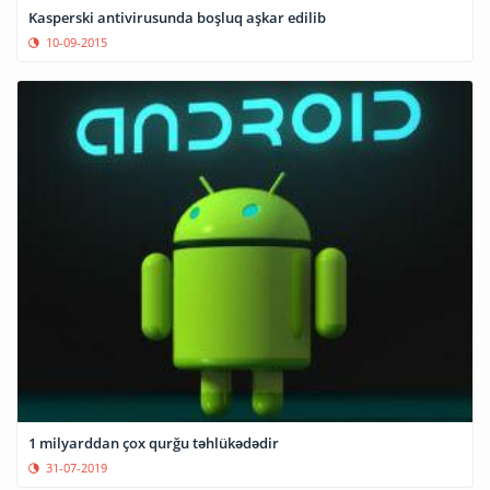
Kasperski antivirusunda boşluq aşkar edilib
10-09-2015
1 milyarddan çox qurğu təhlükədədir
31-07-2019