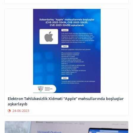
Elektron Təhlükəsizlik Xidməti “Apple” məhsullarında boşluqlar
aşkarlayıb
24-06-2023