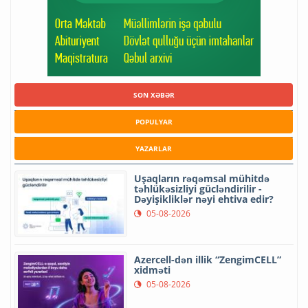
SON XƏBƏR
POPULYAR
YAZARLAR
Uşaqların rəqəmsal mühitdə
təhlükəsizliyi gücləndirilir -
Dəyişikliklər nəyi ehtiva edir?
05-08-2026
Azercell-dən illik “ZengimCELL”
xidməti
05-08-2026