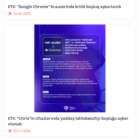
ETX: “Google Chrome” brauzerində kritik boşluq aşkarlanıb
10-02-2025
ETX: “Citrix”in cihazlarında yaddaş təhlükəsizliyi boşluğu aşkar
olunub
29-11-2024