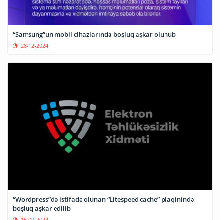
“Samsung”un mobil cihazlarında boşluq aşkar olunub
28-12-2024
“Wordpress”də istifadə olunan “Litespeed cache” plaqinində
boşluq aşkar edilib
16-09-2024