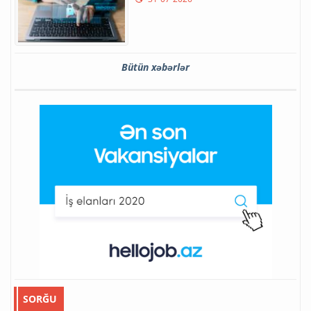
Bütün xəbərlər
SORĞU