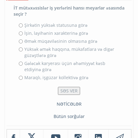
İT mütəxəssislər iş yerlərini hansı meyarlar əsasında
seçir ?
Şirkətin yüksək statusuna görə
İşin, layihənin xarakterinə görə
Əmək müqaviləsinin olmasına görə
Yüksək əmək haqqına, mükafatlara və digər
güzəştlərə görə
Gələcək karyerası üçün əhəmiyyət kəsb
etdiyinə görə
Maraqlı, işgüzar kollektivə görə
NƏTİCƏLƏR
Bütün sorğular