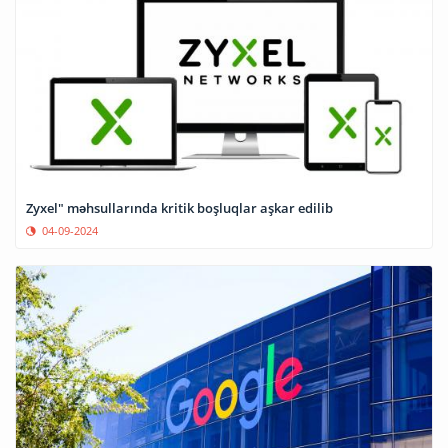
Zyxel" məhsullarında kritik boşluqlar aşkar edilib
04-09-2024