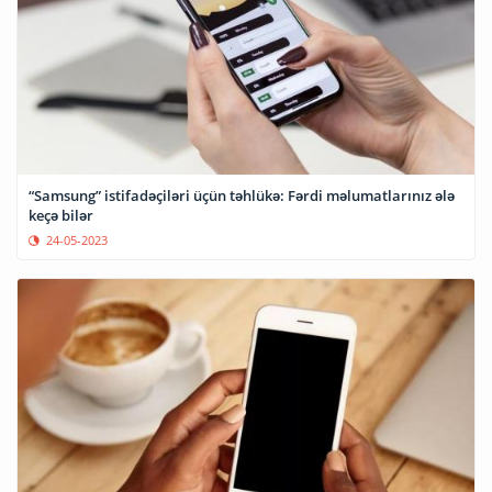
“Samsung” istifadəçiləri üçün təhlükə: Fərdi məlumatlarınız ələ
keçə bilər
24-05-2023