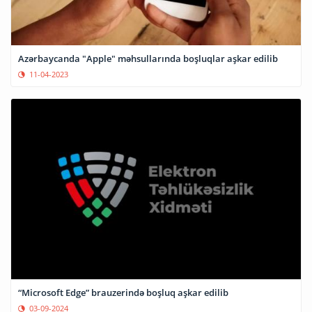
Azərbaycanda "Apple" məhsullarında boşluqlar aşkar edilib
11-04-2023
“Microsoft Edge” brauzerində boşluq aşkar edilib
03-09-2024