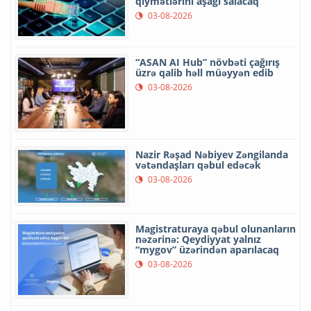
qiymətlərini aşağı salacaq
03-08-2026
“ASAN AI Hub” növbəti çağırış
üzrə qalib həll müəyyən edib
03-08-2026
Nazir Rəşad Nəbiyev Zəngilanda
vətəndaşları qəbul edəcək
03-08-2026
Magistraturaya qəbul olunanların
nəzərinə: Qeydiyyat yalnız
“mygov” üzərindən aparılacaq
03-08-2026