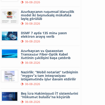
06-08-2026
Azərbaycanın rəqəmsal idarəçilik
model iki beynəlxalq mükafata
layiq görülüb
06-08-2026
DSMF 7 ayda 135 minə yaxın
elektron arayış verib
06-08-2026
Azərbaycan və Qazaxıstan
Transxəzər Fiber-Optik Kabel
Xəttinin çəkilişini başa çatdırıb
06-08-2026
Nazirlik: “Mobil notariat” tətbiqinin
“mygov”a tam inteqrasiyası
istiqamətində işlər davam etdirilir
06-08-2026
Beş İcra Hakimiyyəti İT sistemlərini
“Hökumət buludu”na köçürüb
06-08-2026