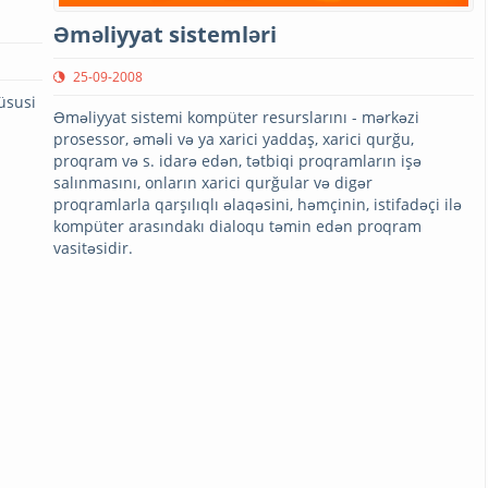
Əməliyyat sistemləri
25-09-2008
üsusi
Əməliyyat sistemi kompüter resurslarını - mərkəzi
prosessor, əməli və ya xarici yaddaş, xarici qurğu,
proqram və s. idarə edən, tətbiqi proqramların işə
salınmasını, onların xarici qurğular və digər
proqramlarla qarşılıqlı əlaqəsini, həmçinin, istifadəçi ilə
kompüter arasındakı dialoqu təmin edən proqram
vasitəsidir.