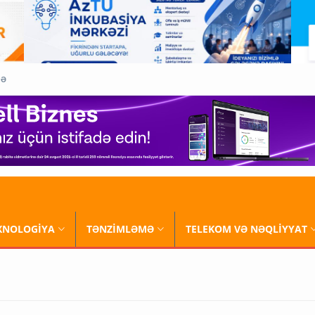
QƏ
XNOLOGİYA
TƏNZİMLƏMƏ
TELEKOM VƏ NƏQLİYYAT