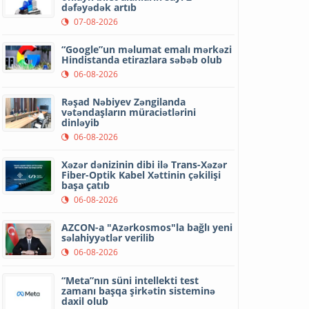
dəfəyədək artıb
07-08-2026
“Google”un məlumat emalı mərkəzi
Hindistanda etirazlara səbəb olub
06-08-2026
Rəşad Nəbiyev Zəngilanda
vətəndaşların müraciətlərini
dinləyib
06-08-2026
Xəzər dənizinin dibi ilə Trans-Xəzər
Fiber-Optik Kabel Xəttinin çəkilişi
başa çatıb
06-08-2026
AZCON-a "Azərkosmos"la bağlı yeni
səlahiyyətlər verilib
06-08-2026
“Meta”nın süni intellekti test
zamanı başqa şirkətin sisteminə
daxil olub