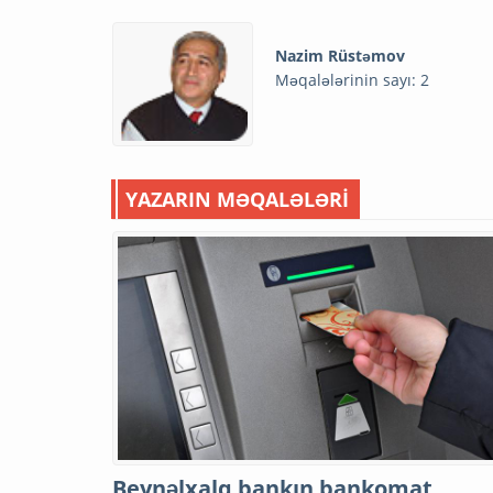
Nazim Rüstəmov
Məqalələrinin sayı: 2
YAZARIN MƏQALƏLƏRİ
Beynəlxalq bankın bankomat