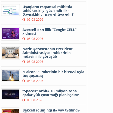
Uşaqların rəqəmsal mühitdə
təhlükəsizliyi gücləndirilir -
Dəyişikliklər nəyi ehtiva edir?
05-08-2026
Azercell-dən illik “ZengimCELL”
xidməti
05-08-2026
Nazir Qazaxıstanın Prezident
Administrasiyası rəhbərinin
müavini ilə görüşüb
05-08-2026
"Falcon 9" raketinin bir hissəsi Ayla
toqquşacaq
05-08-2026
“SpaceX” orbitə 10 milyon tona
qədər yük çıxarmağı planlaşdırır
05-08-2026
Bakcell rouminqi ilə yay tətilində