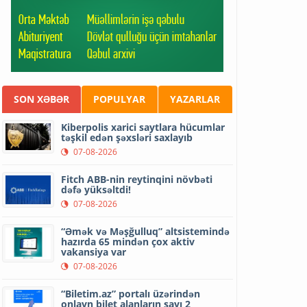
SON XƏBƏR
POPULYAR
YAZARLAR
Kiberpolis xarici saytlara hücumlar
təşkil edən şəxsləri saxlayıb
07-08-2026
Fitch ABB-nin reytinqini növbəti
dəfə yüksəltdi!
07-08-2026
“Əmək və Məşğulluq” altsistemində
hazırda 65 mindən çox aktiv
vakansiya var
07-08-2026
“Biletim.az” portalı üzərindən
onlayn bilet alanların sayı 2