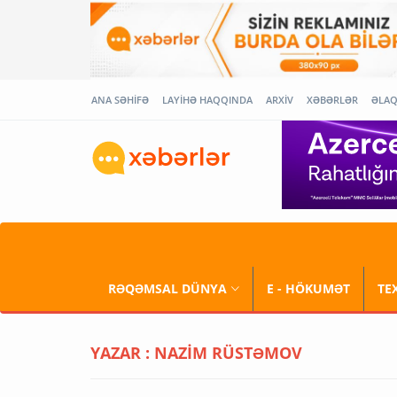
ANA SƏHİFƏ
LAYİHƏ HAQQINDA
ARXİV
XƏBƏRLƏR
ƏLA
RƏQƏMSAL DÜNYA
E - HÖKUMƏT
TE
YAZAR : NAZIM RÜSTƏMOV