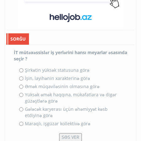
SORĞU
İT mütəxəssislər iş yerlərini hansı meyarlar əsasında
seçir ?
Şirkətin yüksək statusuna görə
İşin, layihənin xarakterinə görə
Əmək müqaviləsinin olmasına görə
Yüksək əmək haqqına, mükafatlara və digər
güzəştlərə görə
Gələcək karyerası üçün əhəmiyyət kəsb
etdiyinə görə
Maraqlı, işgüzar kollektivə görə