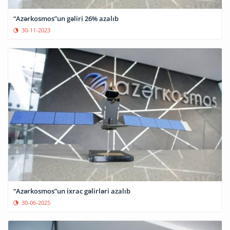
“Azərkosmos”un gəliri 26% azalıb
30-11-2023
“Azərkosmos”un ixrac gəlirləri azalıb
30-06-2025