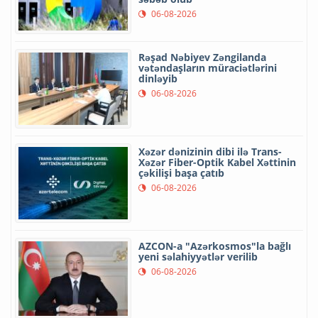
06-08-2026
Rəşad Nəbiyev Zəngilanda
vətəndaşların müraciətlərini
dinləyib
06-08-2026
Xəzər dənizinin dibi ilə Trans-
Xəzər Fiber-Optik Kabel Xəttinin
çəkilişi başa çatıb
06-08-2026
AZCON-a "Azərkosmos"la bağlı
yeni səlahiyyətlər verilib
06-08-2026