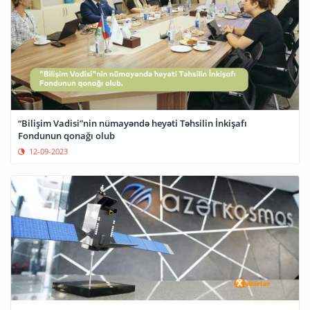
“Bilişim Vadisi”nin nümayəndə heyəti Təhsilin İnkişafı
Fondunun qonağı olub
12-09-2023