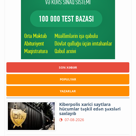
SON XƏBƏR
POPULYAR
YAZARLAR
Kiberpolis xarici saytlara
hücumlar təşkil edən şəxsləri
saxlayıb
07-08-2026