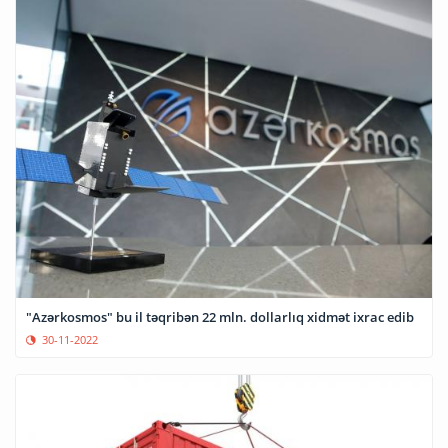
"Azərkosmos" bu il təqribən 22 mln. dollarlıq xidmət ixrac edib
30-11-2022