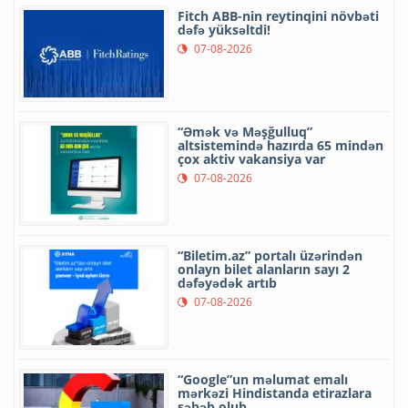
Fitch ABB-nin reytinqini növbəti
dəfə yüksəltdi!
07-08-2026
“Əmək və Məşğulluq”
altsistemində hazırda 65 mindən
çox aktiv vakansiya var
07-08-2026
“Biletim.az” portalı üzərindən
onlayn bilet alanların sayı 2
dəfəyədək artıb
07-08-2026
“Google”un məlumat emalı
mərkəzi Hindistanda etirazlara
səbəb olub