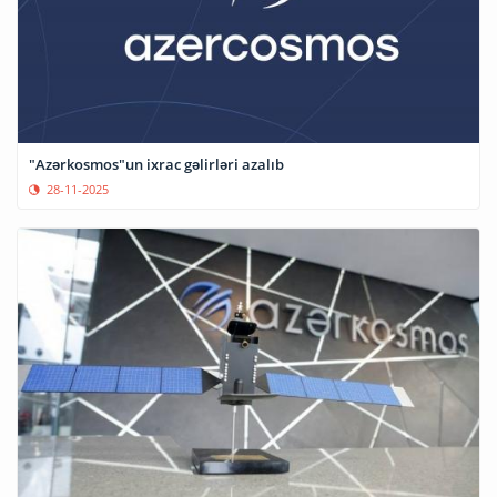
"Azərkosmos"un ixrac gəlirləri azalıb
28-11-2025