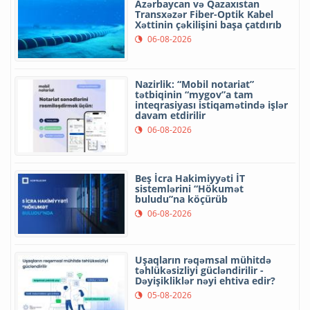
Azərbaycan və Qazaxıstan
Transxəzər Fiber-Optik Kabel
Xəttinin çəkilişini başa çatdırıb
06-08-2026
Nazirlik: “Mobil notariat”
tətbiqinin “mygov”a tam
inteqrasiyası istiqamətində işlər
davam etdirilir
06-08-2026
Beş İcra Hakimiyyəti İT
sistemlərini “Hökumət
buludu”na köçürüb
06-08-2026
Uşaqların rəqəmsal mühitdə
təhlükəsizliyi gücləndirilir -
Dəyişikliklər nəyi ehtiva edir?
05-08-2026