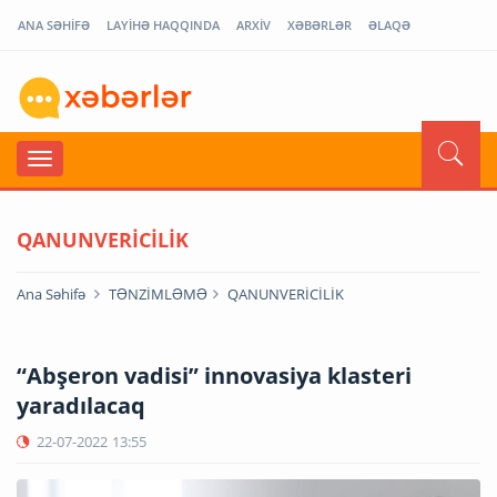
ANA SƏHİFƏ
LAYİHƏ HAQQINDA
ARXİV
XƏBƏRLƏR
ƏLAQƏ
QANUNVERİCİLİK
Ana Səhifə
TƏNZİMLƏMƏ
QANUNVERİCİLİK
“Abşeron vadisi” innovasiya klasteri
yaradılacaq
22-07-2022
13:55