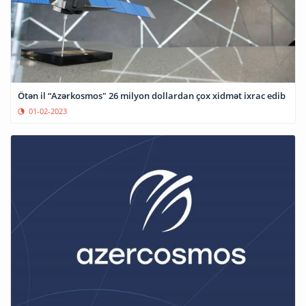
Ötən il “Azərkosmos" 26 milyon dollardan çox xidmət ixrac edib
01-02-2023