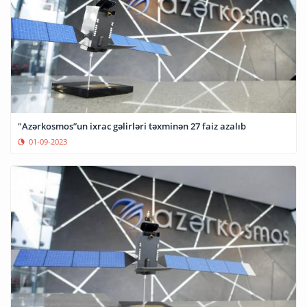
"Azərkosmos”un ixrac gəlirləri təxminən 27 faiz azalıb
01-09-2023