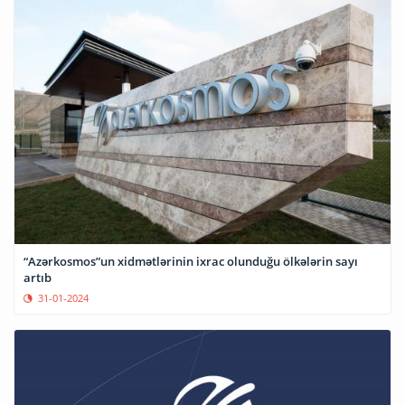
“Azərkosmos”un xidmətlərinin ixrac olunduğu ölkələrin sayı
artıb
31-01-2024