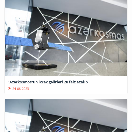
"Azərkosmos”un ixrac gəlirləri 28 faiz azalıb
24-06-2023