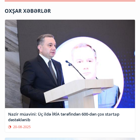
OXŞAR XƏBƏRLƏR
Nazir müavini: Üç ildə İRİA tərəfindən 600-dən çox startap
dəstəklənib
20-08-2025