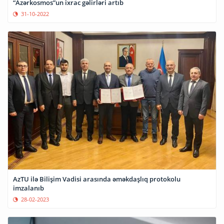
“Azərkosmos”un ixrac gəlirləri artıb
31-10-2022
AzTU ilə Bilişim Vadisi arasında əməkdaşlıq protokolu
imzalanıb
28-02-2023