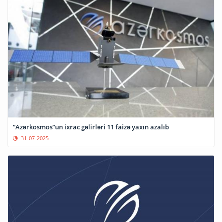
“Azərkosmos”un ixrac gəlirləri 11 faizə yaxın azalıb
31-07-2025