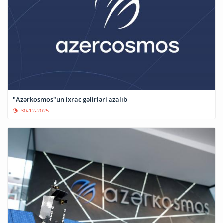
"Azərkosmos"un ixrac gəlirləri azalıb
30-12-2025