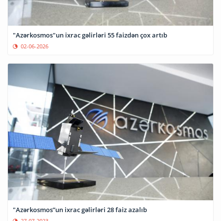
"Azərkosmos"un ixrac gəlirləri 55 faizdən çox artıb
02-06-2026
"Azərkosmos”un ixrac gəlirləri 28 faiz azalıb
27-07-2023