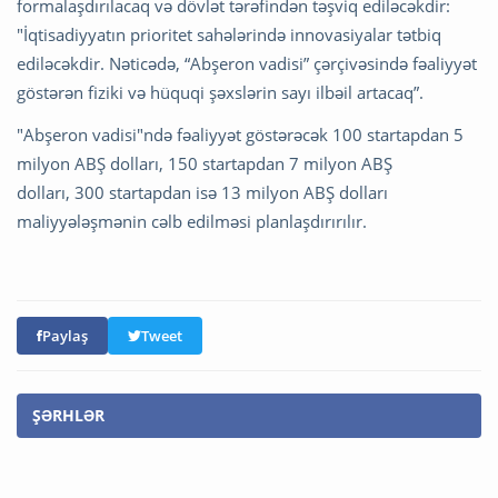
formalaşdırılacaq və dövlət tərəfindən təşviq ediləcəkdir:
"İqtisadiyyatın prioritet sahələrində innovasiyalar tətbiq
ediləcəkdir. Nəticədə, “Abşeron vadisi” çərçivəsində fəaliyyət
göstərən fiziki və hüquqi şəxslərin sayı ilbəil artacaq”.
"Abşeron vadisi"ndə fəaliyyət göstərəcək 100 startapdan 5
milyon ABŞ dolları, 150 startapdan 7 milyon ABŞ
dolları, 300 startapdan isə 13 milyon ABŞ dolları
maliyyələşmənin cəlb edilməsi planlaşdırırılır.
Paylaş
Tweet
ŞƏRHLƏR