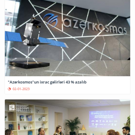
"Azərkosmos"un ixrac gəlirləri 43 % azalıb
02-01-2023