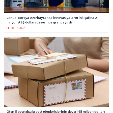
Cənubi Koreya Azərbaycanda innovasiyaların inkişafına 2
milyon ABŞ dolları dəyərində qrant ayırdı
20-07-2022
Ötən il beynəlxalq poçt göndərişlərinin dəyəri 65 milyon dolları