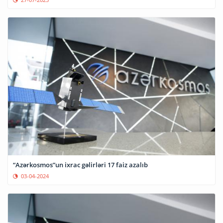
“Azərkosmos”un ixrac gəlirləri 17 faiz azalıb
03-04-2024