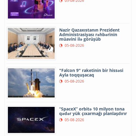
05-08-2026
Nazir Qazaxıstanın Prezident
Administrasiyası rəhbərinin
müavini ilə görüşüb
05-08-2026
"Falcon 9" raketinin bir hissəsi
Ayla toqquşacaq
05-08-2026
“SpaceX” orbitə 10 milyon tona
qədər yük çıxarmağı planlaşdırır
05-08-2026