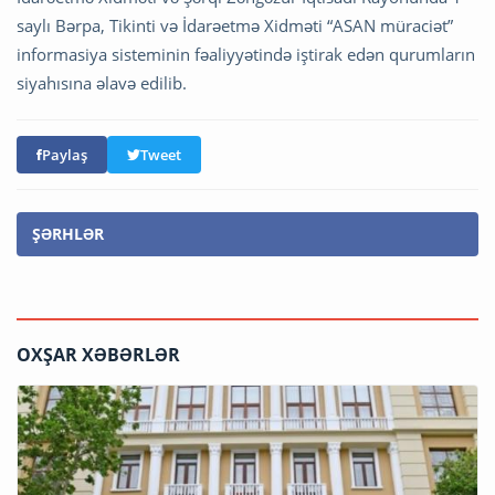
saylı Bərpa, Tikinti və İdarəetmə Xidməti “ASAN müraciət”
informasiya sisteminin fəaliyyətində iştirak edən qurumların
siyahısına əlavə edilib.
Paylaş
Tweet
ŞƏRHLƏR
OXŞAR XƏBƏRLƏR