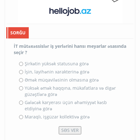
SORĞU
İT mütəxəssislər iş yerlərini hansı meyarlar əsasında
seçir ?
Şirkətin yüksək statusuna görə
İşin, layihənin xarakterinə görə
Əmək müqaviləsinin olmasına görə
Yüksək əmək haqqına, mükafatlara və digər
güzəştlərə görə
Gələcək karyerası üçün əhəmiyyət kəsb
etdiyinə görə
Maraqlı, işgüzar kollektivə görə