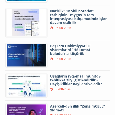
Nazirlik: “Mobil notariat”
tətbiqinin “mygov”a tam
inteqrasiyası istiqamətində işlər
davam etdirilir
06-08-2026
Beş İcra Hakimiyyəti İT
sistemlərini “Hökumət
buludu”na köçürüb
06-08-2026
Uşaqların rəqəmsal mühitdə
təhlükəsizliyi gücləndirilir -
Dəyişikliklər nəyi ehtiva edir?
05-08-2026
Azercell-dən illik “ZengimCELL”
xidməti