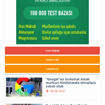
SON XƏBƏR
POPULYAR
YAZARLAR
“Google”un məlumat emalı
mərkəzi Hindistanda etirazlara
səbəb olub
06-08-2026