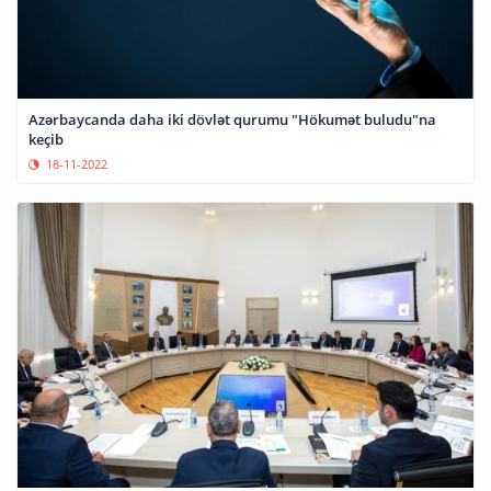
Azərbaycanda daha iki dövlət qurumu "Hökumət buludu"na
keçib
18-11-2022