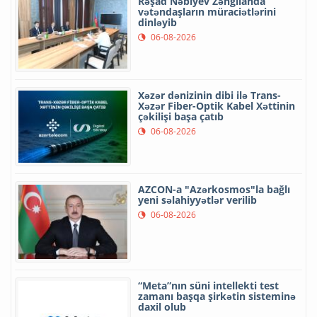
Rəşad Nəbiyev Zəngilanda
vətəndaşların müraciətlərini
dinləyib
06-08-2026
Xəzər dənizinin dibi ilə Trans-
Xəzər Fiber-Optik Kabel Xəttinin
çəkilişi başa çatıb
06-08-2026
AZCON-a "Azərkosmos"la bağlı
yeni səlahiyyətlər verilib
06-08-2026
“Meta”nın süni intellekti test
zamanı başqa şirkətin sisteminə
daxil olub