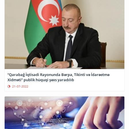
“Qarabağ İqtisadi Rayonunda Bərpa, Tikinti və İdarəetmə
Xidməti” publik hüquqi şəxs yaradılıb
21-07-2022