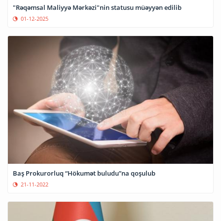
"Rəqəmsal Maliyyə Mərkəzi"nin statusu müəyyən edilib
01-12-2025
Baş Prokurorluq “Hökumət buludu”na qoşulub
21-11-2022