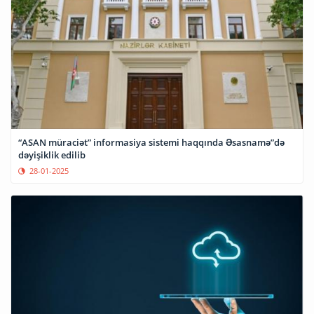
“ASAN müraciət” informasiya sistemi haqqında Əsasnamə”də
dəyişiklik edilib
28-01-2025