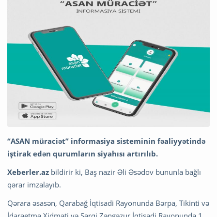
“ASAN müraciət” informasiya sisteminin fəaliyyətində
iştirak edən qurumların siyahısı artırılıb.
Xeberler.az
bildirir ki, Baş nazir Əli Əsədov bununla bağlı
qərar imzalayıb.
Qərara əsasən, Qarabağ İqtisadi Rayonunda Bərpa, Tikinti və
İdarəetmə Xidməti və Şərqi Zəngəzur İqtisadi Rayonunda 1