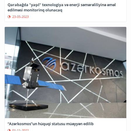
Qarabağda "yaşıl" texnologiya və enerji səmərəliliyinə əməl
edilməsi monitorinq olunacaq
23-05-2023
“Azərkosmos”un hüquqi statusu müəyyən edilib
01-11-2022