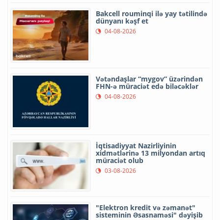
Bakcell rouminqi ilə yay tətilində
dünyanı kəşf et
04-08-2026
Vətəndaşlar “mygov” üzərindən
FHN-ə müraciət edə biləcəklər
04-08-2026
İqtisadiyyat Nazirliyinin
xidmətlərinə 13 milyondan artıq
müraciət olub
03-08-2026
"Elektron kredit və zəmanət"
sisteminin Əsasnaməsi" dəyişib