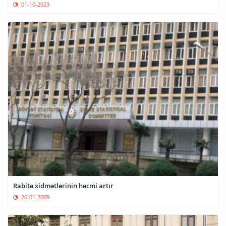
01-10-2023
Rabitə xidmətlərinin həcmi artır
26-01-2009