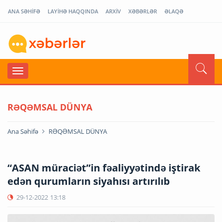
ANA SƏHİFƏ
LAYİHƏ HAQQINDA
ARXİV
XƏBƏRLƏR
ƏLAQƏ
RƏQƏMSAL DÜNYA
Ana Səhifə
RƏQƏMSAL DÜNYA
“ASAN müraciət”in fəaliyyətində iştirak
edən qurumların siyahısı artırılıb
29-12-2022
13:18