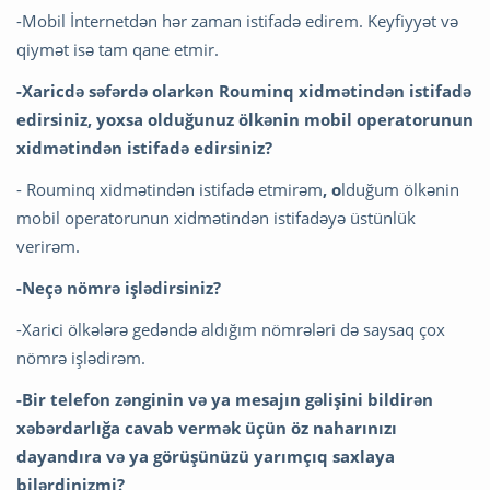
-Mobil İnternetdən hər zaman istifadə edirem. Keyfiyyət və
qiymət isə tam qane etmir.
-Xaricdə səfərdə olarkən Rouminq xidmətindən istifadə
edirsiniz, yoxsa olduğunuz ölkənin mobil operatorunun
xidmətindən istifadə edirsiniz?
- Rouminq xidmətindən istifadə etmirəm
, o
lduğum ölkənin
mobil operatorunun xidmətindən istifadəyə üstünlük
verirəm.
-Neçə nömrə işlədirsiniz?
-Xarici ölkələrə gedəndə aldığım nömrələri də saysaq çox
nömrə işlədirəm.
-Bir telefon zənginin və ya mesajın gəlişini bildirən
xəbərdarlığa cavab vermək üçün öz naharınızı
dayandıra və ya görüşünüzü yarımçıq saxlaya
bilərdinizmi?