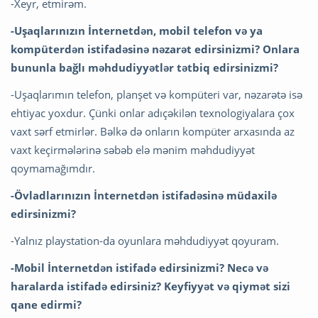
-Xeyr, etmirəm.
-Uşaqlarınızın İnternetdən, mobil telefon və ya
kompüterdən istifadəsinə nəzarət edirsinizmi? Onlara
bununla bağlı məhdudiyyətlər tətbiq edirsinizmi?
-Uşaqlarımın telefon, planşet və kompüteri var, nəzarətə isə
ehtiyac yoxdur. Çünki onlar adıçəkilən texnologiyalara çox
vaxt sərf etmirlər. Bəlkə də onların kompüter arxasında az
vaxt keçirmələrinə səbəb elə mənim məhdudiyyət
qoymamağımdır.
-Övladlarınızın İnternetdən istifadəsinə müdaxilə
edirsinizmi?
-Yalnız playstation-da oyunlara məhdudiyyət qoyuram.
-Mobil İnternetdən istifadə edirsinizmi? Necə və
haralarda istifadə edirsiniz? Keyfiyyət və qiymət sizi
qane edirmi?