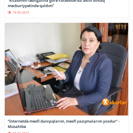
“Kitabımın təbliğatına görə Facebook-da aktiv olmaq
məcburiyyətində qaldım”
19-03-2015
“İnternetdə məxfi danışıqlarım, məxfi yazışmalarım yoxdur” -
Müsahibə