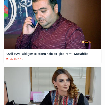
“20 il əvvəl aldığım telefonu hələ də işlədirəm”- Müsahibə
26-10-2015