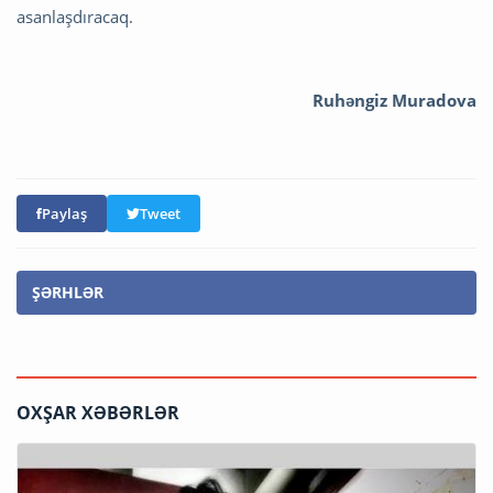
asanlaşdıracaq.
Ruhəngiz Muradova
Paylaş
Tweet
ŞƏRHLƏR
OXŞAR XƏBƏRLƏR