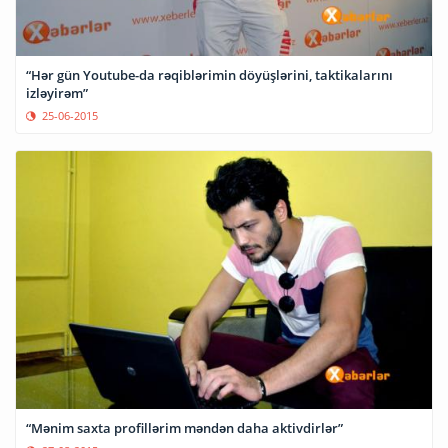
“Hər gün Youtube-da rəqiblərimin döyüşlərini, taktikalarını
izləyirəm”
25-06-2015
“Mənim saxta profillərim məndən daha aktivdirlər”