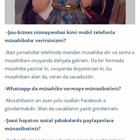
-
Şou-biznes nümayəndəsi kimi mobil telefonla
müsahibələr verirsinizmi?
-Bəzi jurnalistlər telefonda məndən müsahibə alır və sonra o
müsahibəni oxuyanda dəhşətə gəlirəm. Elə bir formada
müsahibə yazırlar ki, oxuyanda düşünürsən ki, bu
müsahibəni alan da, verən də savadsızdır.
-Whatsapp-da müsahibə verməyə münasibətiniz?
-Müsahibənin ən asan yolu sualları Facebook-a
göndərməkdir. Mən də cavablarını yazıb göndərirəm.
-Şəxsi həyatını sosial şəbəkələrdə paylaşanlara
münasibətiniz?