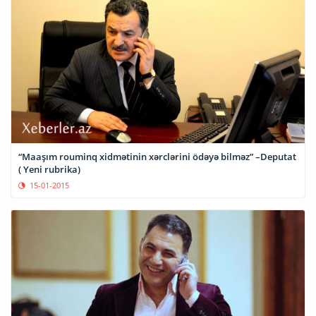
“Maaşım rouminq xidmətinin xərclərini ödəyə bilməz” –Deputat
( Yeni rubrika)
15-01-2015