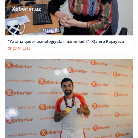
”Yatana qədər texnologiyalar mənimlədir” - Qənirə Paşayeva
23-01-2015