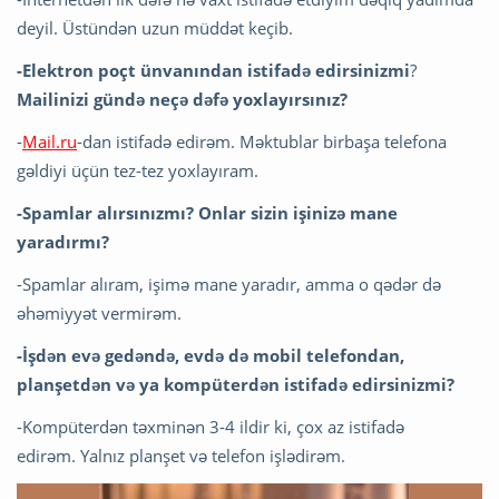
deyil. Üstündən uzun müddət keçib.
-Elektron poçt ünvanından istifadə edirsinizmi
?
Mailinizi gündə neçə dəfə yoxlayırsınız?
-
Mail.ru
-dan istifadə edirəm. Məktublar birbaşa telefona
gəldiyi üçün tez-tez yoxlayıram.
-Spamlar alırsınızmı?
Onlar sizin işinizə mane
yaradırmı?
-Spamlar alıram, işimə mane yaradır, amma o qədər də
əhəmiyyət vermirəm.
-İşdən evə gedəndə, evdə də mobil telefondan,
planşetdən və ya kompüterdən istifadə edirsinizmi?
-Kompüterdən təxminən 3-4 ildir ki, çox az istifadə
edirəm. Yalnız planşet və telefon işlədirəm.