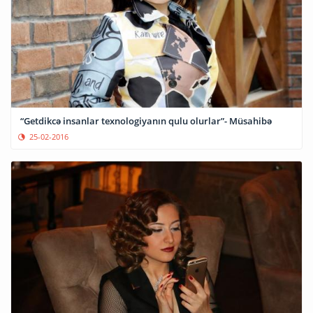
“Getdikcə insanlar texnologiyanın qulu olurlar”- Müsahibə
25-02-2016