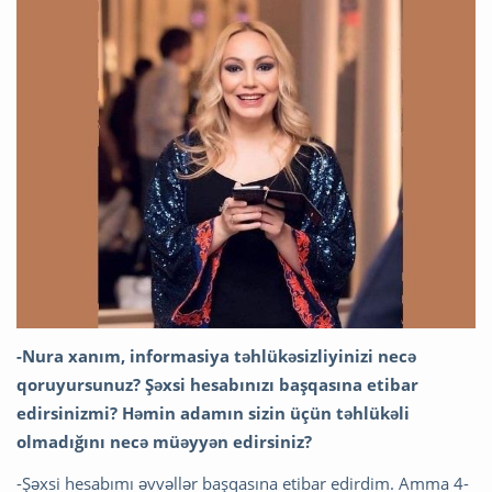
-Nura xanım, informasiya təhlükəsizliyinizi necə
qoruyursunuz? Şəxsi hesabınızı başqasına etibar
edirsinizmi? Həmin adamın sizin üçün təhlükəli
olmadığını necə müəyyən edirsiniz?
-Şəxsi hesabımı əvvəllər başqasına etibar edirdim. Amma 4-