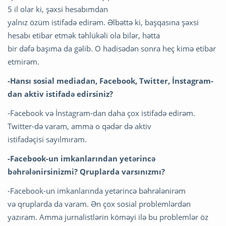
5 il olar ki, şəxsi hesabımdan
yalnız özüm istifadə edirəm. Əlbəttə ki, başqasına şəxsi
hesabı etibar etmək təhlükəli ola bilər, hətta
bir dəfə başıma da gəlib. O hadisədən sonra heç kimə etibar
etmirəm.
-Hansı sosial mediadan, Facebook, Twitter, İnstagram-
dan aktiv istifadə edirsiniz?
-Facebook və İnstagram-dan daha çox istifadə edirəm.
Twitter-də varam, amma o qədər də aktiv
istifadəçisi sayılmıram.
-Facebook-un imkanlarından yetərincə
bəhrələnirsinizmi? Qruplarda varsınızmı?
-Facebook-un imkanlarında yetərincə bəhrələnirəm
və qruplarda da varam. Ən çox sosial problemlərdən
yazıram. Amma jurnalistlərin köməyi ilə bu problemlər öz