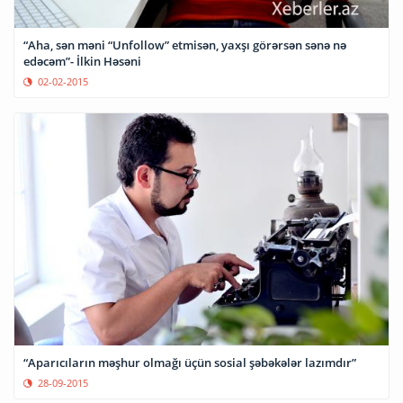
“Aha, sən məni “Unfollow” etmisən, yaxşı görərsən sənə nə
edəcəm”- İlkin Həsəni
02-02-2015
“Aparıcıların məşhur olmağı üçün sosial şəbəkələr lazımdır”
28-09-2015