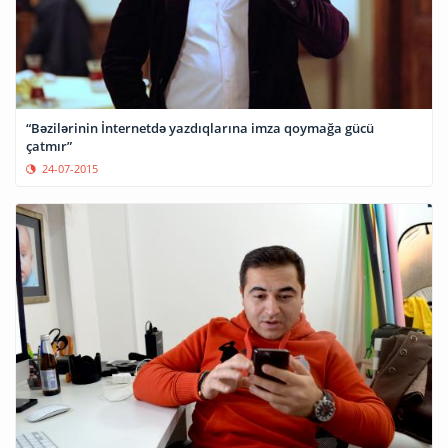
“Bəzilərinin İnternetdə yazdıqlarına imza qoymağa gücü
çatmır”
24-07-2015