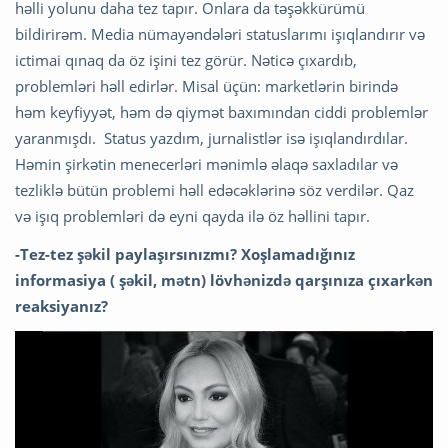
həlli yolunu daha tez tapır. Onlara da təşəkkürümü
bildirirəm. Media nümayəndələri statuslarımı işıqlandırır və
ictimai qınaq da öz işini tez görür. Nəticə çıxardıb,
problemləri həll edirlər. Misal üçün: marketlərin birində
həm keyfiyyət, həm də qiymət baxımından ciddi problemlər
yaranmışdı. Status yazdım, jurnalistlər isə işıqlandırdılar.
Həmin şirkətin menecerləri mənimlə əlaqə saxladılar və
tezliklə bütün problemi həll edəcəklərinə söz verdilər. Qaz
və işıq problemləri də eyni qayda ilə öz həllini tapır.
-Tez-tez şəkil paylaşırsınızmı? Xoşlamadığınız
informasiya ( şəkil, mətn) lövhənizdə qarşınıza çıxarkən
reaksiyanız?