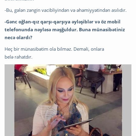
-Bu, gələn zəngin vacibliyindən və əhəmiyyətindən asılıdır.
-Gənc oğlan-qız qarşı-qarşıya əyləşiblər və öz mobil
telefonunda nəyləsə məşğuldur. Buna münasibətiniz
necə olardı?
Heç bir münasibətim ola bilməz. Deməli, onlara
belə rahatdır.