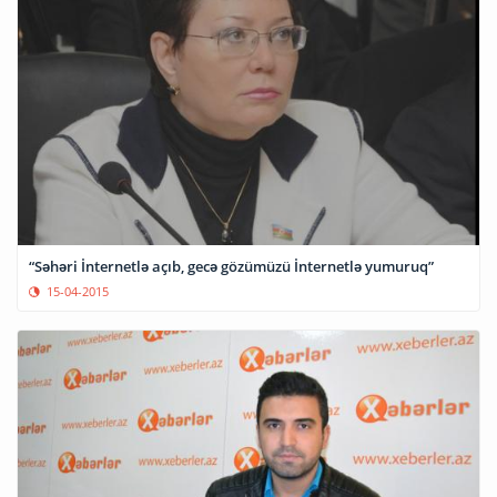
“Səhəri İnternetlə açıb, gecə gözümüzü İnternetlə yumuruq”
15-04-2015