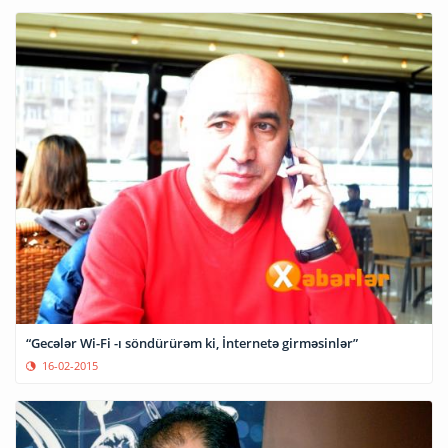
“Gecələr Wi-Fi -ı söndürürəm ki, İnternetə girməsinlər”
16-02-2015