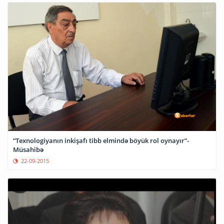
“Texnologiyanın inkişafı tibb elmində böyük rol oynayır”-
Müsahibə
22-09-2015