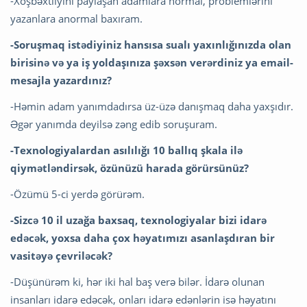
-Xoşbəxtliyini paylaşan adamlara normal, problemlərini
yazanlara anormal baxıram.
-Soruşmaq istədiyiniz hansısa sualı yaxınlığınızda olan
birisinə və ya iş yoldaşınıza şəxsən verərdiniz ya email-
mesajla yazardınız?
-Həmin adam yanımdadırsa üz-üzə danışmaq daha yaxşıdır.
Əgər yanımda deyilsə zəng edib soruşuram.
-Texnologiyalardan asılılığı 10 ballıq şkala ilə
qiymətləndirsək, özünüzü harada görürsünüz?
-Özümü 5-ci yerdə görürəm.
-Sizcə 10 il uzağa baxsaq, texnologiyalar bizi idarə
edəcək, yoxsa daha çox həyatımızı asanlaşdıran bir
vasitəyə çevriləcək?
-Düşünürəm ki, hər iki hal baş verə bilər. İdarə olunan
insanları idarə edəcək, onları idarə edənlərin isə həyatını