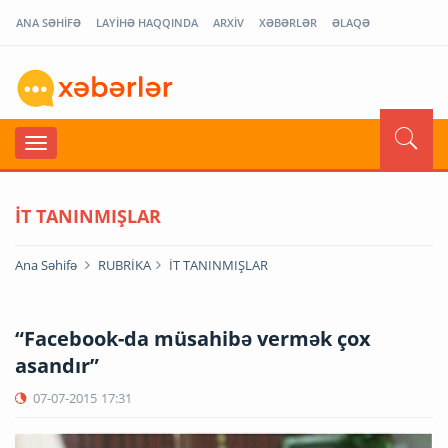
ANA SƏHİFƏ
LAYİHƏ HAQQINDA
ARXİV
XƏBƏRLƏR
ƏLAQƏ
İT TANINMIŞLAR
Ana Səhifə
RUBRİKA
İT TANINMIŞLAR
“Facebook-da müsahibə vermək çox
asandır”
07-07-2015
17:31