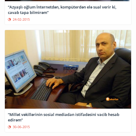
“Azyaşlı oğlum İnternetdən, kompüterdən elə sual verir ki,
cavab tapa bilmirəm”
24-02-2015
“Millət vəkillərinin sosial mediadan istifadəsini vacib hesab
edirəm”
30-06-2015