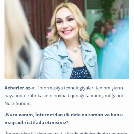
Xeberler.az-
ın “İnformasiya texnologiyaları tanınmışların
həyatında” rubrikasının növbəti qonağı tanınmış müğənni
Nura Suridir.
-Nura
xanım,
İnternetdən ilk dəfə nə zaman və hansı
məqsədlə istifadə etmisiniz?
-İnternetdən ilk dəfə nə vaxt istifadə etdiyim dəqiq yadımda