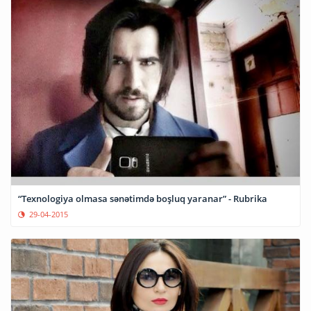
“Texnologiya olmasa sənətimdə boşluq yaranar” - Rubrika
29-04-2015