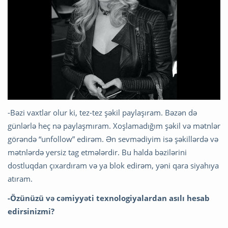
-Bəzi vaxtlar olur ki, tez-tez şəkil paylaşıram. Bəzən də
günlərlə heç nə paylaşmıram. Xoşlamadığım şəkil və mətnlər
görəndə “unfollow” edirəm. Ən sevmədiyim isə şəkillərdə və
mətnlərdə yersiz tag etmələrdir. Bu halda bəzilərini
dostluqdan çıxardıram və ya blok edirəm, yəni qara siyahıya
atıram.
-Özünüzü və cəmiyyəti texnologiyalardan asılı hesab
edirsinizmi?