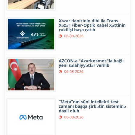
Xəzər dənizinin dibi ilə Trans-
Xəzər Fiber-Optik Kabel Xəttinin
çəkilişi başa çatıb
06-08-2026
AZCON-a "Azərkosmos"la bağlı
yeni səlahiyyətlər verilib
06-08-2026
“Meta”nın süni intellekti test
zamanı başqa şirkətin sisteminə
daxil olub
06-08-2026