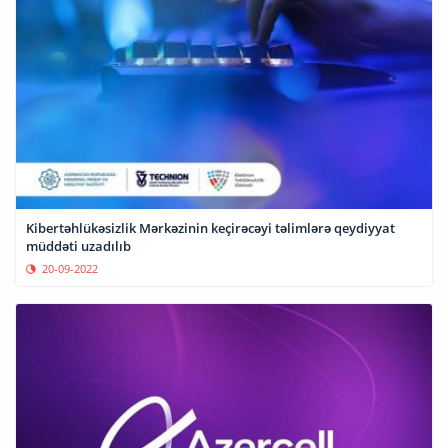
Kibertəhlükəsizlik Mərkəzinin keçirəcəyi təlimlərə qeydiyyat
müddəti uzadılıb
20-09-2022