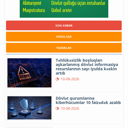
SON XƏBƏR
POPULYAR
YAZARLAR
Təhlükəsizlik boşluqları
aşkarlanmış dövlət informasiya
resurslarının sayı iyulda kəskin
artıb
10-08-2026
Dövlət qurumlarına
kiberhücumlar 10 faizədək azalıb
10-08-2026