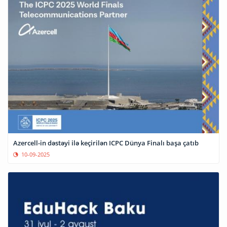
Azercell-in dəstəyi ilə keçirilən ICPC Dünya Finalı başa çatıb
10-09-2025