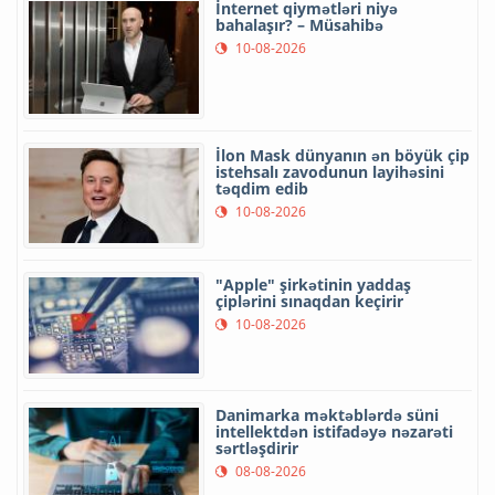
İnternet qiymətləri niyə
bahalaşır? – Müsahibə
10-08-2026
İlon Mask dünyanın ən böyük çip
istehsalı zavodunun layihəsini
təqdim edib
10-08-2026
"Apple" şirkətinin yaddaş
çiplərini sınaqdan keçirir
10-08-2026
Danimarka məktəblərdə süni
intellektdən istifadəyə nəzarəti
sərtləşdirir
08-08-2026