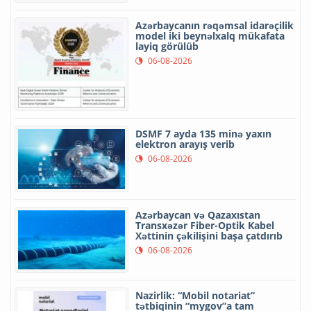
Azərbaycanın rəqəmsal idarəçilik
model iki beynəlxalq mükafata
layiq görülüb
06-08-2026
DSMF 7 ayda 135 minə yaxın
elektron arayış verib
06-08-2026
Azərbaycan və Qazaxıstan
Transxəzər Fiber-Optik Kabel
Xəttinin çəkilişini başa çatdırıb
06-08-2026
Nazirlik: “Mobil notariat”
tətbiqinin “mygov”a tam