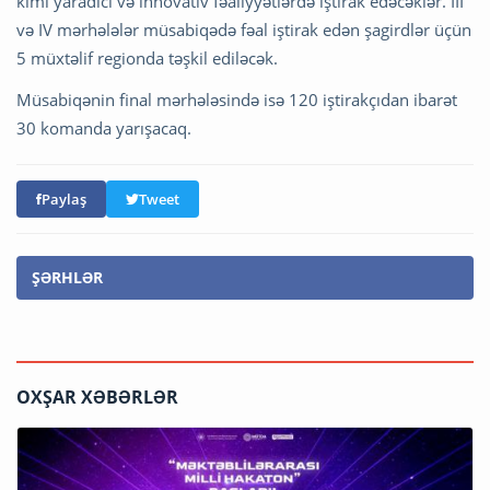
kimi yaradıcı və innovativ fəaliyyətlərdə iştirak edəcəklər. III
və IV mərhələlər müsabiqədə fəal iştirak edən şagirdlər üçün
5 müxtəlif regionda təşkil ediləcək.
Müsabiqənin final mərhələsində isə 120 iştirakçıdan ibarət
30 komanda yarışacaq.
Paylaş
Tweet
ŞƏRHLƏR
OXŞAR XƏBƏRLƏR