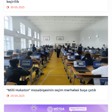
keçirilib
30-05-2025
“Milli Hakaton” müsabiqəsinin seçim mərhələsi başa çatıb
29-04-2025