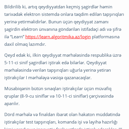
Bildirilib ki, artıq qeydiyyatdan keçmiş şagirdlər həmin
tarixədək elektron sistemdə onlara təqdim edilən tapşırıqları
yerinə yetirməlidirlər. Bunun üçün qeydiyyat zamanı
şagirdin elektron ünvanına göndərilən istifadəçi adı və şifrə
ilə “Learn”
https://learn.algoritmika.az/login
platformasına
daxil olmaq lazımdır.
Qeyd edək ki, ilkin qeydiyyat mərhələsində respublika üzrə
5-11-ci sinif şagirdləri iştirak edə bilərlər. Qeydiyyat
mərhələsində verilən tapşırıqları uğurla yerinə yetirən
iştirakçılar I mərhələyə vəsiqə qazanacaqlar.
Müsabiqənin bütün sınaqları iştirakçılar üçün müvafiq
qruplar (8-9-cu siniflər və 10-11-ci siniflər) çərçivəsində
aparılır.
Dörd mərhələ və finaldan ibarət olan hakaton müddətində
iştirakçılar test tapşırıqları, komanda işi və layihə hazırlığı