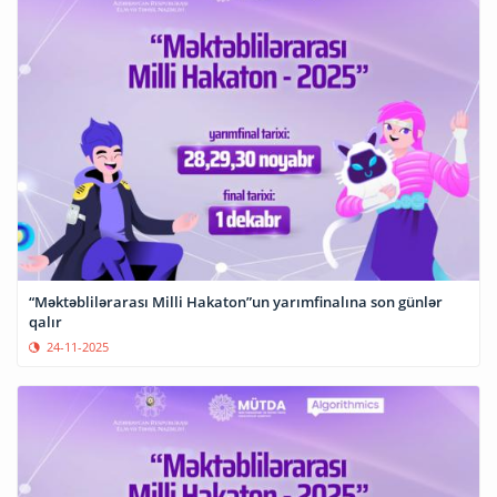
“Məktəblilərarası Milli Hakaton”un yarımfinalına son günlər
qalır
24-11-2025