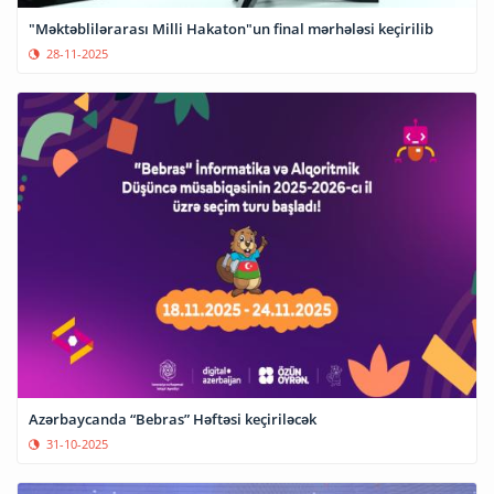
"Məktəblilərarası Milli Hakaton"un final mərhələsi keçirilib
28-11-2025
Azərbaycanda “Bebras” Həftəsi keçiriləcək
31-10-2025