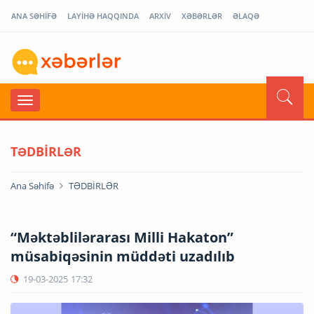
ANA SƏHİFƏ
LAYİHƏ HAQQINDA
ARXİV
XƏBƏRLƏR
ƏLAQƏ
TƏDBİRLƏR
Ana Səhifə
TƏDBİRLƏR
“Məktəblilərarası Milli Hakaton”
müsabiqəsinin müddəti uzadılıb
19-03-2025
17:32