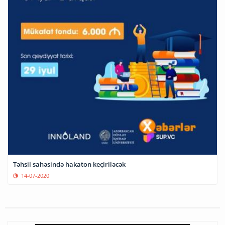
Təhsil sahəsində hakaton keçiriləcək
14-07-2020