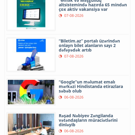
“Əmək və Məşğulluq”
altsistemində hazırda 65 mindən
çox aktiv vakansiya var
07-08-2026
“Biletim.az” portalı üzərindən
onlayn bilet alanların sayı 2
dəfəyədək artıb
07-08-2026
“Google”un məlumat emalı
mərkəzi Hindistanda etirazlara
səbəb olub
06-08-2026
Rəşad Nəbiyev Zəngilanda
vətəndaşların müraciətlərini
dinləyib
06-08-2026