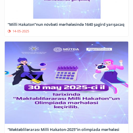
“Milli Hakaton”nun növbəti mərhələsində 1640 şagird yarışacaq
14-05-2025
“Məktəblilərarası Milli Hakaton-2025”in olimpiada mərhələsi