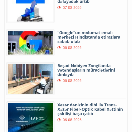
dəfəyədək artıb
07-08-2026
“Google”un məlumat emalı
mərkəzi Hindistanda etirazlara
səbəb olub
06-08-2026
Rəşad Nəbiyev Zəngilanda
vətəndaşların müraciətlərini
dinləyib
06-08-2026
Xəzər dənizinin dibi ilə Trans-
Xəzər Fiber-Optik Kabel Xəttinin
çəkilişi başa çatıb
06-08-2026