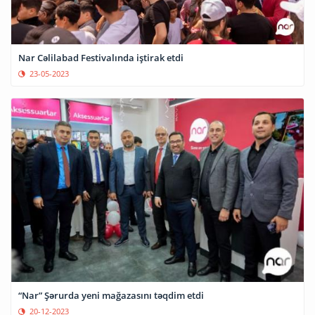
Nar Cəlilabad Festivalında iştirak etdi
23-05-2023
“Nar” Şərurda yeni mağazasını təqdim etdi
20-12-2023