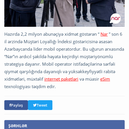
Hazırda 2,2 milyon abunəçiyə xidmət göstərən “
Nar
” son 6
il ərzində Müştəri Loyallığı İndeksi göstəricisinə əsasən
Azərbaycanda lider mobil operatordur. Bu uğurun arxasında
“Nar”ın ardıcıl şəkildə həyata keçirdiyi müştəriyönümlü
strategiya dayanır. Mobil operator istifadəçilərinə sərfəli
qiymət qarşılığında dayanıqlı və yüksəkkeyfiyyətli rabitə
xidmətləri, müxtəlif
internet paketləri
və müasir
eSim
texnologiyası təqdim edir.
Paylaş
Tweet
ŞƏRHLƏR