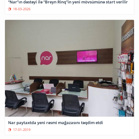
“Nar”ın dəstəyi ilə “Breyn Rinq”in yeni mövsümünə start verilir
18-03-2026
Nar paytaxtda yeni rəsmi mağazasını təqdim etdi
17-01-2019