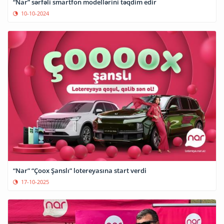
“Nar” sərfəli smartfon modellərini təqdim edir
10-10-2024
“Nar” “Çoox Şanslı” lotereyasına start verdi
17-10-2025