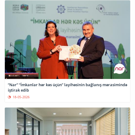
“Nar” “İmkanlar hər kəs üçün” layihəsinin bağlanış mərasimində
iştirak edib
18-05-2026