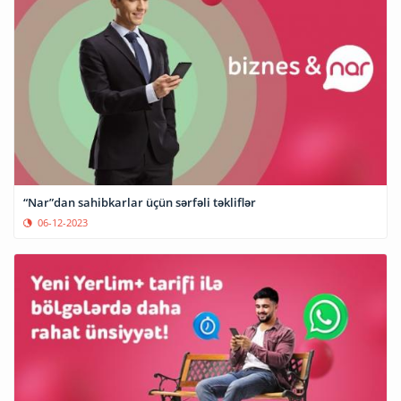
“Nar”dan sahibkarlar üçün sərfəli təkliflər
06-12-2023