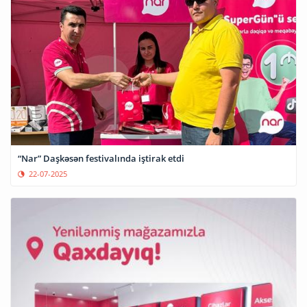
“Nar” Daşkəsən festivalında iştirak etdi
22-07-2025