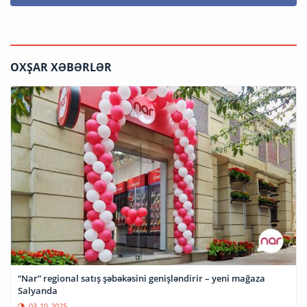
OXŞAR XƏBƏRLƏR
“Nar” regional satış şəbəkəsini genişləndirir – yeni mağaza
Salyanda
03-10-2025