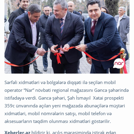
Sərfəli xidmətləri və bölgələrə diqqəti ilə seçilən mobil
operator “Nar” növbəti regional mağazasını Gəncə şəhərində
istifadəyə verdi. Gəncə şəhəri, Şah İsmayıl Xətai prospekti
359c ünvanında açılan yeni mağazada abunəçilərə müştəri
xidmətləri, mobil nömrələrin satışı, mobil telefon və
aksesuarların təqdim olunması xidmətləri göstərilir.
Xeberler.az
bildirir ki, açılış mərasimində iştirak edən