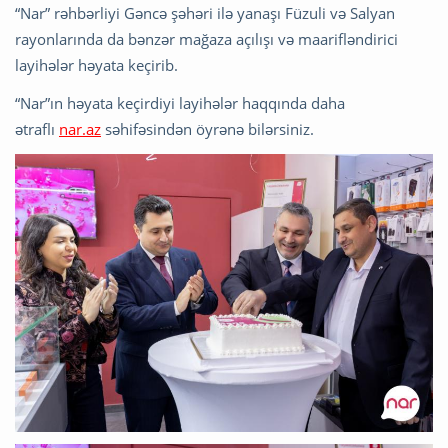
“Nar” rəhbərliyi Gəncə şəhəri ilə yanaşı Füzuli və Salyan
rayonlarında da bənzər mağaza açılışı və maarifləndirici
layihələr həyata keçirib.
“Nar”ın həyata keçirdiyi layihələr haqqında daha
ətraflı
nar.az
səhifəsindən öyrənə bilərsiniz.