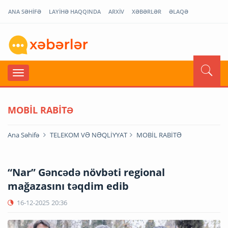
ANA SƏHİFƏ
LAYİHƏ HAQQINDA
ARXİV
XƏBƏRLƏR
ƏLAQƏ
MOBİL RABİTƏ
Ana Səhifə
TELEKOM VƏ NƏQLİYYAT
MOBİL RABİTƏ
“Nar” Gəncədə növbəti regional
mağazasını təqdim edib
16-12-2025
20:36