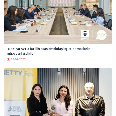
“Nar” və AzTU bu ilin əsas əməkdaşlıq istiqamətlərini
müəyyənləşdirib
25-02-2026