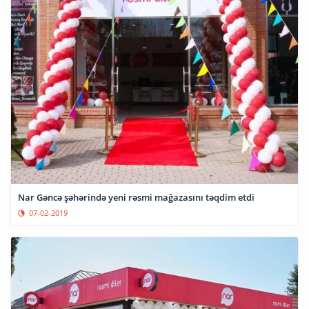
Nar Gəncə şəhərində yeni rəsmi mağazasını təqdim etdi
07-02-2019