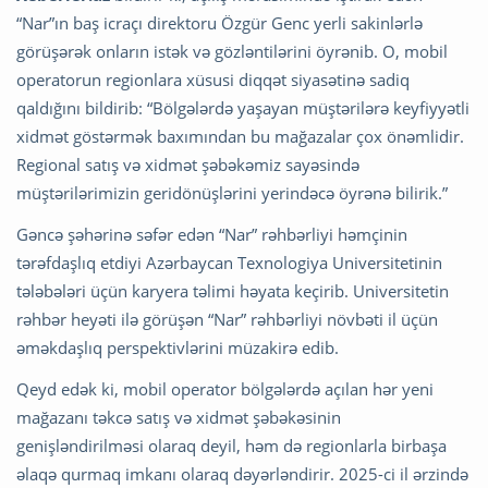
“Nar”ın baş icraçı direktoru Özgür Genc yerli sakinlərlə
görüşərək onların istək və gözləntilərini öyrənib. O, mobil
operatorun regionlara xüsusi diqqət siyasətinə sadiq
qaldığını bildirib: “Bölgələrdə yaşayan müştərilərə keyfiyyətli
xidmət göstərmək baxımından bu mağazalar çox önəmlidir.
Regional satış və xidmət şəbəkəmiz sayəsində
müştərilərimizin geridönüşlərini yerindəcə öyrənə bilirik.”
Gəncə şəhərinə səfər edən “Nar” rəhbərliyi həmçinin
tərəfdaşlıq etdiyi Azərbaycan Texnologiya Universitetinin
tələbələri üçün karyera təlimi həyata keçirib. Universitetin
rəhbər heyəti ilə görüşən “Nar” rəhbərliyi növbəti il üçün
əməkdaşlıq perspektivlərini müzakirə edib.
Qeyd edək ki, mobil operator bölgələrdə açılan hər yeni
mağazanı təkcə satış və xidmət şəbəkəsinin
genişləndirilməsi olaraq deyil, həm də regionlarla birbaşa
əlaqə qurmaq imkanı olaraq dəyərləndirir. 2025-ci il ərzində