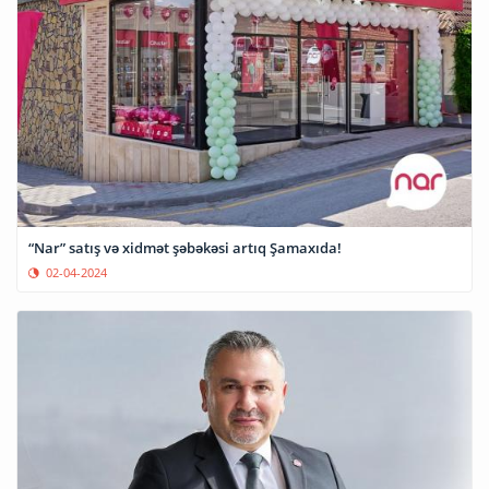
“Nar” satış və xidmət şəbəkəsi artıq Şamaxıda!
02-04-2024