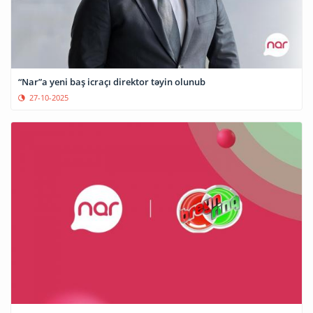
“Nar”a yeni baş icraçı direktor təyin olunub
27-10-2025