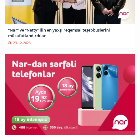
“Nar” və “Netty” ilin ən yaxşı rəqəmsal təşəbbüslərini
mükafatlandırdılar
23-12-2025