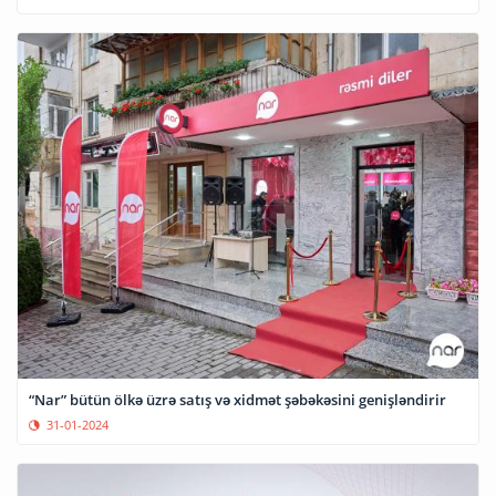
“Nar” bütün ölkə üzrə satış və xidmət şəbəkəsini genişləndirir
31-01-2024