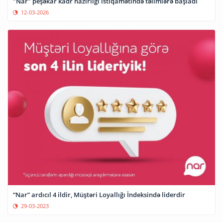
"Nar" peşəkar kadr hazırlığı istiqamətində təlimlərə başladı
12-03-2026
“Nar” ardıcıl 4 ildir, Müştəri Loyallığı İndeksində liderdir
29-03-2023