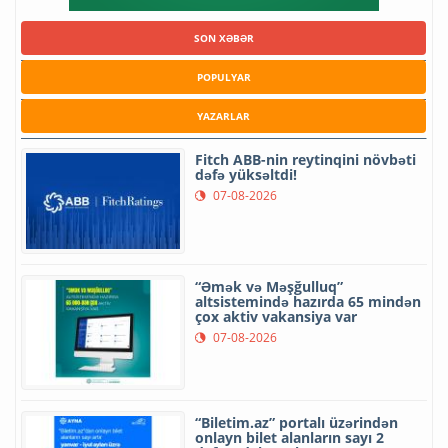
SON XƏBƏR
POPULYAR
YAZARLAR
Fitch ABB-nin reytinqini növbəti
dəfə yüksəltdi!
07-08-2026
“Əmək və Məşğulluq”
altsistemində hazırda 65 mindən
çox aktiv vakansiya var
07-08-2026
“Biletim.az” portalı üzərindən
onlayn bilet alanların sayı 2