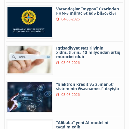
Vətəndaşlar “mygov” üzərindən
FHN-ə müraciət edə biləcəklər
04-08-2026
İqtisadiyyat Nazirliyinin
xidmətlərinə 13 milyondan artıq
müraciət olub
03-08-2026
"Elektron kredit və zəmanət"
sisteminin Əsasnaməsi" dəyişib
03-08-2026
“Alibaba” yeni AI modelini
təqdim edib