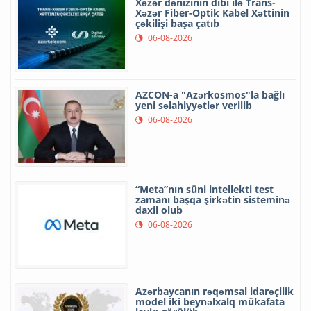
Xəzər dənizinin dibi ilə Trans-
Xəzər Fiber-Optik Kabel Xəttinin
çəkilişi başa çatıb
06-08-2026
AZCON-a "Azərkosmos"la bağlı
yeni səlahiyyətlər verilib
06-08-2026
“Meta”nın süni intellekti test
zamanı başqa şirkətin sisteminə
daxil olub
06-08-2026
Azərbaycanın rəqəmsal idarəçilik
model iki beynəlxalq mükafata