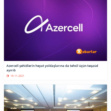
Azercell şəhidlərin həyat yoldaşlarına da təhsil üçün təqaüd
ayırıb
19-11-2021