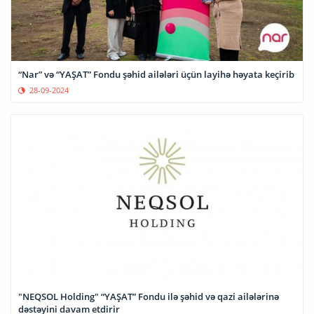
“Nar” və “YAŞAT” Fondu şəhid ailələri üçün layihə həyata keçirib
28-09-2024
"NEQSOL Holding" “YAŞAT” Fondu ilə şəhid və qazi ailələrinə
dəstəyini davam etdirir