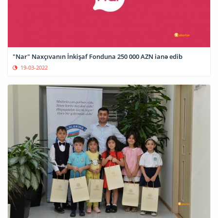
"Nar" Naxçıvanın İnkişaf Fonduna 250 000 AZN ianə edib
19-03-2022