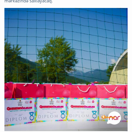
mərkəzində saxlayacaq.