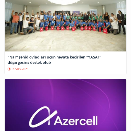
"Nar” şəhid övladları üçün həyata keçirilən "YAŞAT"
düşərgəsinə dəstək olub
27-08-2021