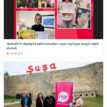
“Bakcell”in dəstəyilə şəhid övladları üçün xeyriyyə sərgisi təşkil
olunub
04-08-2022