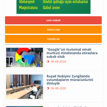
SON XƏBƏR
POPULYAR
YAZARLAR
“Google”un məlumat emalı
mərkəzi Hindistanda etirazlara
səbəb olub
06-08-2026
Rəşad Nəbiyev Zəngilanda
vətəndaşların müraciətlərini
dinləyib
06-08-2026