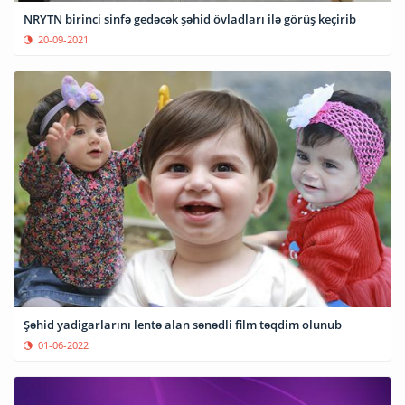
NRYTN birinci sinfə gedəcək şəhid övladları ilə görüş keçirib
20-09-2021
Şəhid yadigarlarını lentə alan sənədli film təqdim olunub
01-06-2022