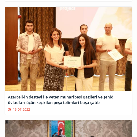
Azercell-in dəstəyi ilə Vətən müharibəsi qaziləri və şəhid
övladları üçün keçirilən peşə təlimləri başa çatıb
13-07-2022