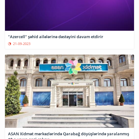
"Azercell" şəhid ailələrinə dəstəyini davam etdirir
21-09-2023
ASAN Xidmət mərkəzlərində Qarabağ döyüşlərində yaralanmış