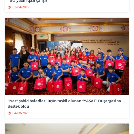
10-a yaxın qazi çalışır
03-04-2019
“Nar” şəhid övladları üçün təşkil olunan “YAŞAT” Düşərgəsinə
dəstək oldu
04-08-2023