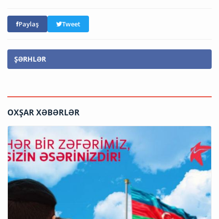
Paylaş
Tweet
ŞƏRHLƏR
OXŞAR XƏBƏRLƏR