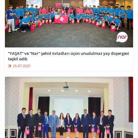
“YAŞAT” və “Nar” şəhid övladları üçün unudulmaz yay düşərgəsi
təşkil edib
25-07-2025