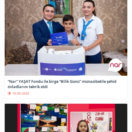
“Nar” YAŞAT Fondu ilə birgə “Bilik Günü” münasibətilə şəhid
övladlarını təbrik etdi
16-09-2024