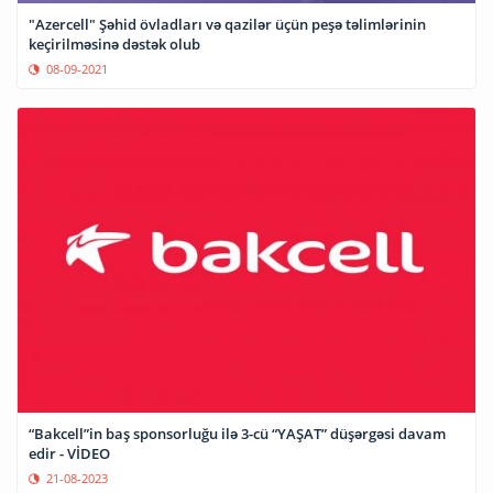
"Azercell" Şəhid övladları və qazilər üçün peşə təlimlərinin
keçirilməsinə dəstək olub
08-09-2021
“Bakcell”in baş sponsorluğu ilə 3-cü “YAŞAT” düşərgəsi davam
edir - VİDEO
21-08-2023