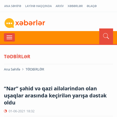
ANA SƏHİFƏ
LAYİHƏ HAQQINDA
ARXİV
XƏBƏRLƏR
ƏLAQƏ
TƏDBİRLƏR
Ana Səhifə
TƏDBİRLƏR
“Nar” şəhid və qazi ailələrindən olan
uşaqlar arasında keçirilən yarışa dəstək
oldu
01-06-2021
18:32