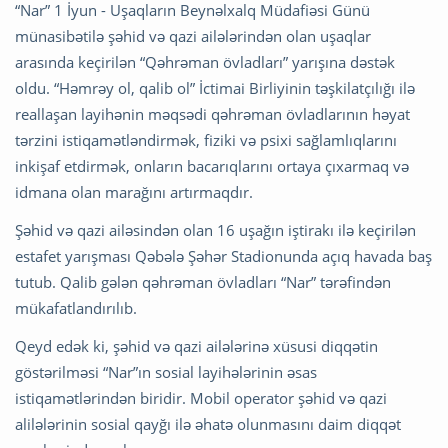
“Nar” 1 İyun - Uşaqların Beynəlxalq Müdafiəsi Günü
münasibətilə şəhid və qazi ailələrindən olan uşaqlar
arasında keçirilən “Qəhrəman övladları” yarışına dəstək
oldu. “Həmrəy ol, qalib ol” İctimai Birliyinin təşkilatçılığı ilə
reallaşan layihənin məqsədi qəhrəman övladlarının həyat
tərzini istiqamətləndirmək, fiziki və psixi sağlamlıqlarını
inkişaf etdirmək, onların bacarıqlarını ortaya çıxarmaq və
idmana olan marağını artırmaqdır.
Şəhid və qazi ailəsindən olan 16 uşağın iştirakı ilə keçirilən
estafet yarışması Qəbələ Şəhər Stadionunda açıq havada baş
tutub. Qalib gələn qəhrəman övladları “Nar” tərəfindən
mükafatlandırılıb.
Qeyd edək ki, şəhid və qazi ailələrinə xüsusi diqqətin
göstərilməsi “Nar”ın sosial layihələrinin əsas
istiqamətlərindən biridir. Mobil operator şəhid və qazi
alilələrinin sosial qayğı ilə əhatə olunmasını daim diqqət