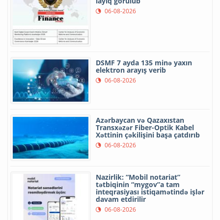
layiq görülüb
06-08-2026
DSMF 7 ayda 135 minə yaxın
elektron arayış verib
06-08-2026
Azərbaycan və Qazaxıstan
Transxəzər Fiber-Optik Kabel
Xəttinin çəkilişini başa çatdırıb
06-08-2026
Nazirlik: “Mobil notariat”
tətbiqinin “mygov”a tam
inteqrasiyası istiqamətində işlər
davam etdirilir
06-08-2026