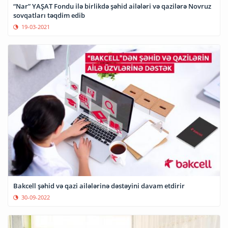
“Nar” YAŞAT Fondu ilə birlikdə şəhid ailələri və qazilərə Novruz
sovqatları təqdim edib
19-03-2021
Bakcell şəhid və qazi ailələrinə dəstəyini davam etdirir
30-09-2022