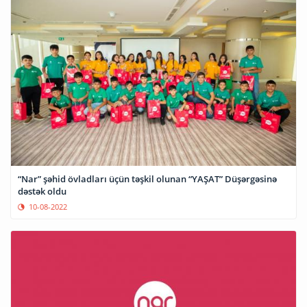
“Nar” şəhid övladları üçün təşkil olunan “YAŞAT” Düşərgəsinə
dəstək oldu
10-08-2022