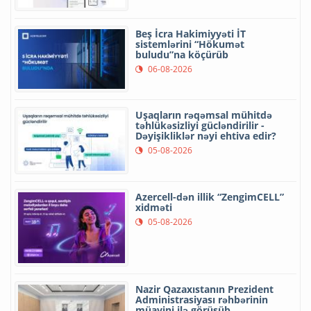
Beş İcra Hakimiyyəti İT
sistemlərini “Hökumət
buludu”na köçürüb
06-08-2026
Uşaqların rəqəmsal mühitdə
təhlükəsizliyi gücləndirilir -
Dəyişikliklər nəyi ehtiva edir?
05-08-2026
Azercell-dən illik “ZengimCELL”
xidməti
05-08-2026
Nazir Qazaxıstanın Prezident
Administrasiyası rəhbərinin
müavini ilə görüşüb