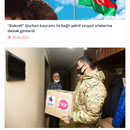
"Bakcell" Qurban bayramı ilə bağlı şəhid və qazi ailələrinə
dəstək göstərib
28-06-2023