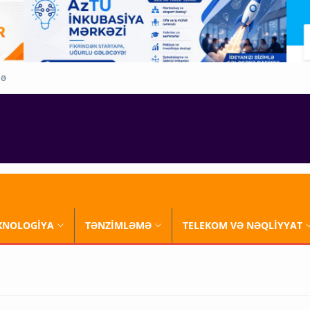
QƏ
XNOLOGİYA
TƏNZİMLƏMƏ
TELEKOM VƏ NƏQLİYYAT