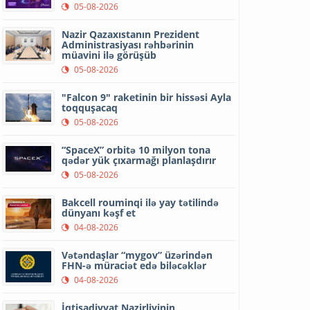
05-08-2026
Nazir Qazaxıstanın Prezident
Administrasiyası rəhbərinin
müavini ilə görüşüb
05-08-2026
"Falcon 9" raketinin bir hissəsi Ayla
toqquşacaq
05-08-2026
“SpaceX” orbitə 10 milyon tona
qədər yük çıxarmağı planlaşdırır
05-08-2026
Bakcell rouminqi ilə yay tətilində
dünyanı kəşf et
04-08-2026
Vətəndaşlar “mygov” üzərindən
FHN-ə müraciət edə biləcəklər
04-08-2026
İqtisadiyyat Nazirliyinin