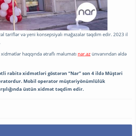
l tariflər və yeni konsepsiyalı mağazalar təqdim edir. 2023 il
.
n xidmətlər haqqında ətraflı məlumatı
nar.az
ünvanından əldə
li rabitə xidmətləri göstərən “Nar” son 4 ildə Müştəri
operatordur. Mobil operator müştəriyönümlülük
arşılığında üstün xidmət təqdim edir.