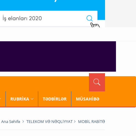
RUBRİKA
TƏDBİRLƏR
MÜSAHİBƏ
Ana Səhifə
TELEKOM VƏ NƏQLİYYAT
MOBİL RABİTƏ