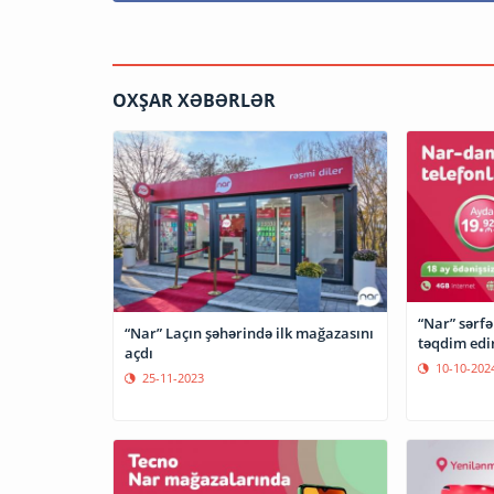
OXŞAR XƏBƏRLƏR
“Nar” sərfə
“Nar” Laçın şəhərində ilk mağazasını
təqdim edi
açdı
10-10-202
25-11-2023