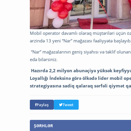
Mobil operator davamlı olaraq müştəriləri üçün özə
ərzində 13 yeni “Nar” mağazası fəaliyyətə başlayıb
“Nar” mağazalarının geniş siyahısı və təklif oluna
edə bilərsiniz.
Hazırda 2,2 milyon abunəçiyə yüksək keyfiyyət
Loyallığı İndeksinə görə ölkədə lider mobil 
strategiyasına sadiq qalaraq sərfəli qiymət q
Paylaş
Tweet
ŞƏRHLƏR