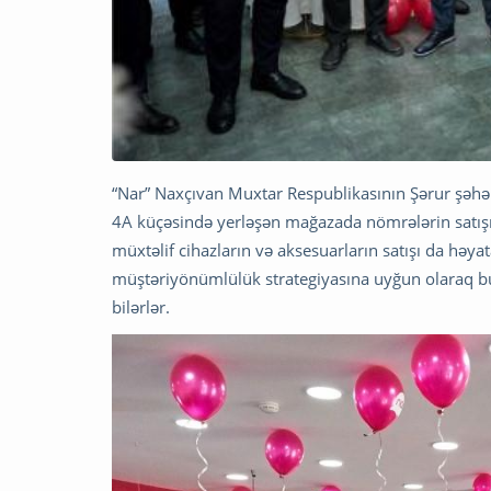
“Nar” Naxçıvan Muxtar Respublikasının Şərur şəhər
4A küçəsində yerləşən mağazada nömrələrin satışı, 
müxtəlif cihazların və aksesuarların satışı da həyat
müştəriyönümlülük strategiyasına uyğun olaraq bu
bilərlər.