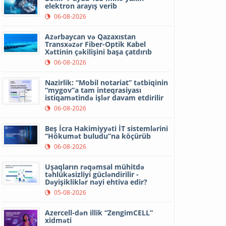
elektron arayış verib
06-08-2026
Azərbaycan və Qazaxıstan
Transxəzər Fiber-Optik Kabel
Xəttinin çəkilişini başa çatdırıb
06-08-2026
Nazirlik: “Mobil notariat” tətbiqinin
“mygov”a tam inteqrasiyası
istiqamətində işlər davam etdirilir
06-08-2026
Beş İcra Hakimiyyəti İT sistemlərini
“Hökumət buludu”na köçürüb
06-08-2026
Uşaqların rəqəmsal mühitdə
təhlükəsizliyi gücləndirilir -
Dəyişikliklər nəyi ehtiva edir?
05-08-2026
Azercell-dən illik “ZengimCELL”
xidməti