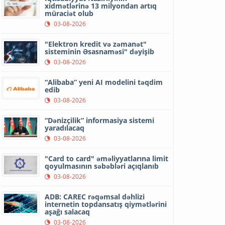
xidmətlərinə 13 milyondan artıq
müraciət olub
03-08-2026
"Elektron kredit və zəmanət"
sisteminin Əsasnaməsi" dəyişib
03-08-2026
“Alibaba” yeni AI modelini təqdim
edib
03-08-2026
“Dənizçilik” informasiya sistemi
yaradılacaq
03-08-2026
"Card to card" əməliyyatlarına limit
qoyulmasının səbəbləri açıqlanıb
03-08-2026
ADB: CAREC rəqəmsal dəhlizi
internetin topdansatış qiymətlərini
aşağı salacaq
03-08-2026