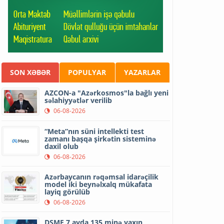
SON XƏBƏR
POPULYAR
YAZARLAR
AZCON-a "Azərkosmos"la bağlı yeni
səlahiyyətlər verilib
06-08-2026
“Meta”nın süni intellekti test
zamanı başqa şirkətin sisteminə
daxil olub
06-08-2026
Azərbaycanın rəqəmsal idarəçilik
model iki beynəlxalq mükafata
layiq görülüb
06-08-2026
DSMF 7 ayda 135 minə yaxın