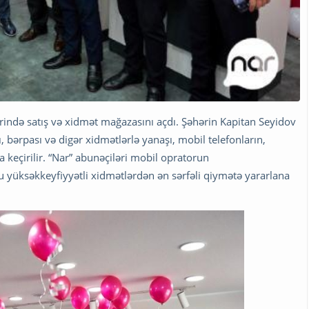
ində satış və xidmət mağazasını açdı. Şəhərin Kapitan Seyidov
bərpası və digər xidmətlərlə yanaşı, mobil telefonların,
a keçirilir. “Nar” abunəçiləri mobil opratorun
 yüksəkkeyfiyyətli xidmətlərdən ən sərfəli qiymətə yararlana