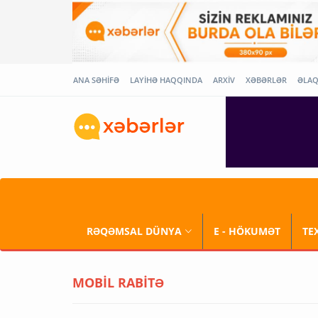
ANA SƏHİFƏ
LAYİHƏ HAQQINDA
ARXİV
XƏBƏRLƏR
ƏLA
RƏQƏMSAL DÜNYA
E - HÖKUMƏT
TE
MOBİL RABİTƏ