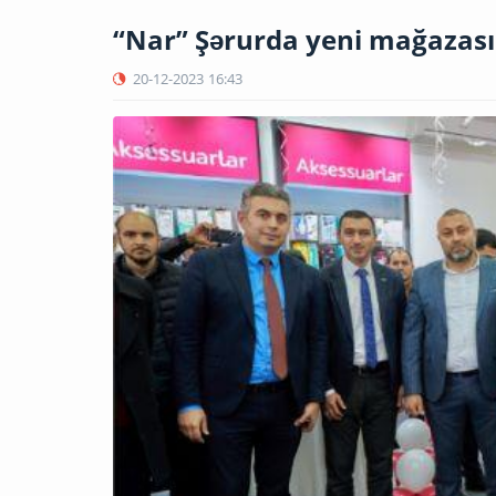
“Nar” Şərurda yeni mağazası
20-12-2023
16:43