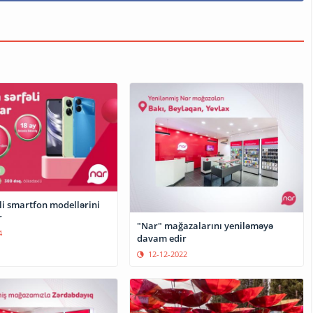
li smartfon modellərini
r
"Nar" mağazalarını yeniləməyə
4
davam edir
12-12-2022