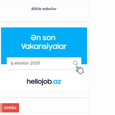
Bütün xəbərlər
SORĞU