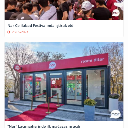
Nar Cəlilabad Festivalında iştirak etdi
23-05-2023
“Nar” Laçın şəhərində ilk mağazasını açdı