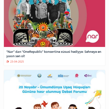
“Nar” dan “OneRepublic” konsertinə xüsusi hədiyyə: Səhnəyə ən
yaxın sən ol!
23-04-2025