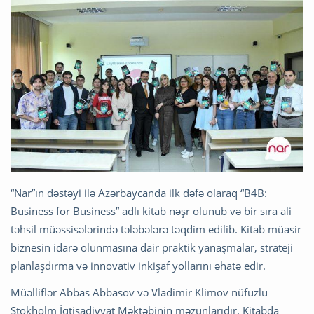
“Nar”ın dəstəyi ilə Azərbaycanda ilk dəfə olaraq “B4B:
Business for Business” adlı kitab nəşr olunub və bir sıra ali
təhsil müəssisələrində tələbələrə təqdim edilib. Kitab müasir
biznesin idarə olunmasına dair praktik yanaşmalar, strateji
planlaşdırma və innovativ inkişaf yollarını əhatə edir.
Müəlliflər Abbas Abbasov və Vladimir Klimov nüfuzlu
Stokholm İqtisadiyyat Məktəbinin məzunlarıdır. Kitabda