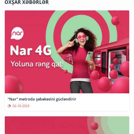
OXŞAR XƏBƏRLƏR
“Nar” metroda şəbəkəsini gücləndirir
02-10-2023