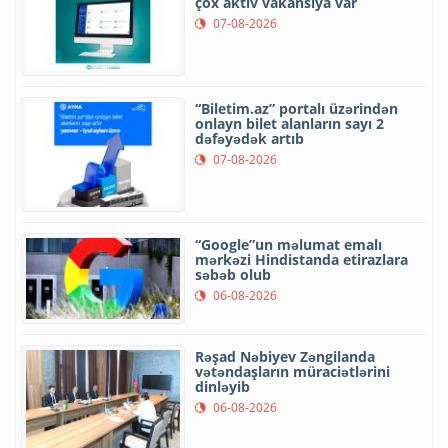
çox aktiv vakansiya var
07-08-2026
“Biletim.az” portalı üzərindən
onlayn bilet alanların sayı 2
dəfəyədək artıb
07-08-2026
“Google”un məlumat emalı
mərkəzi Hindistanda etirazlara
səbəb olub
06-08-2026
Rəşad Nəbiyev Zəngilanda
vətəndaşların müraciətlərini
dinləyib
06-08-2026