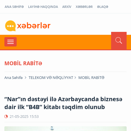
ANA SƏHİFƏ
LAYİHƏ HAQQINDA
ARXİV
XƏBƏRLƏR
ƏLAQƏ
MOBİL RABİTƏ
Ana Səhifə
TELEKOM VƏ NƏQLİYYAT
MOBİL RABİTƏ
“Nar”ın dəstəyi ilə Azərbaycanda biznesə
dair ilk “B4B” kitabı təqdim olunub
21-05-2025
15:53