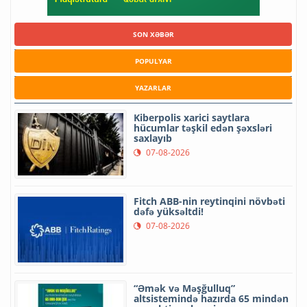
SON XƏBƏR
POPULYAR
YAZARLAR
Kiberpolis xarici saytlara
hücumlar təşkil edən şəxsləri
saxlayıb
07-08-2026
Fitch ABB-nin reytinqini növbəti
dəfə yüksəltdi!
07-08-2026
“Əmək və Məşğulluq”
altsistemində hazırda 65 mindən