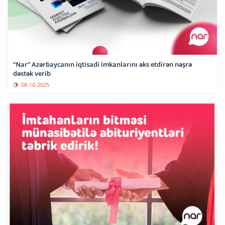
“Nar” Azərbaycanın iqtisadi imkanlarını əks etdirən nəşrə
dəstək verib
08-10-2025