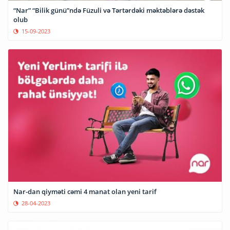
“Nar” “Bilik günü”ndə Füzuli və Tərtərdəki məktəblərə dəstək
olub
15-09-2023
Nar-dan qiyməti cəmi 4 manat olan yeni tarif
28-04-2023