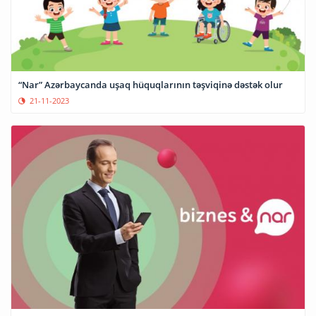
“Nar” Azərbaycanda uşaq hüquqlarının təşviqinə dəstək olur
21-11-2023