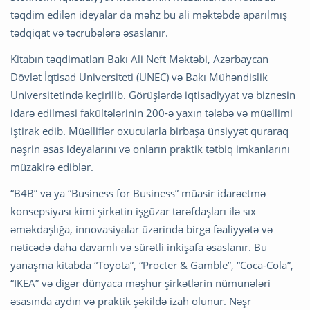
təqdim edilən ideyalar da məhz bu ali məktəbdə aparılmış
tədqiqat və təcrübələrə əsaslanır.
Kitabın təqdimatları Bakı Ali Neft Məktəbi, Azərbaycan
Dövlət İqtisad Universiteti (UNEC) və Bakı Mühəndislik
Universitetində keçirilib. Görüşlərdə iqtisadiyyat və biznesin
idarə edilməsi fakültələrinin 200-ə yaxın tələbə və müəllimi
iştirak edib. Müəlliflər oxucularla birbaşa ünsiyyət quraraq
nəşrin əsas ideyalarını və onların praktik tətbiq imkanlarını
müzakirə ediblər.
“B4B” və ya “Business for Business” müasir idarəetmə
konsepsiyası kimi şirkətin işgüzar tərəfdaşları ilə sıx
əməkdaşlığa, innovasiyalar üzərində birgə fəaliyyətə və
nəticədə daha davamlı və sürətli inkişafa əsaslanır. Bu
yanaşma kitabda “Toyota”, “Procter & Gamble”, “Coca-Cola”,
“IKEA” və digər dünyaca məşhur şirkətlərin nümunələri
əsasında aydın və praktik şəkildə izah olunur. Nəşr