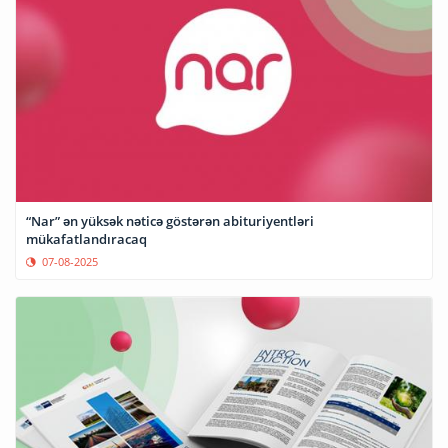
“Nar” ən yüksək nəticə göstərən abituriyentləri
mükafatlandıracaq
07-08-2025