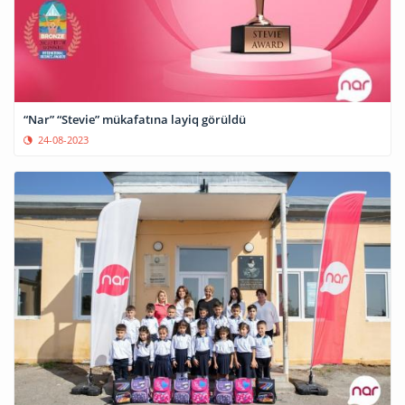
“Nar” “Stevie” mükafatına layiq görüldü
24-08-2023