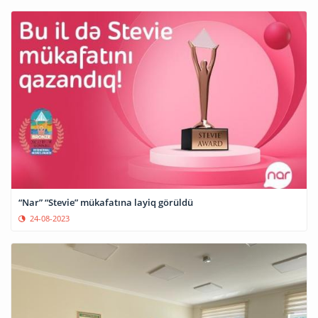
“Nar” “Stevie” mükafatına layiq görüldü
24-08-2023