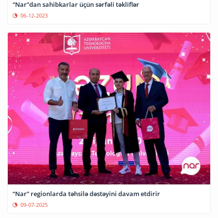
“Nar”dan sahibkarlar üçün sərfəli təkliflər
06-12-2023
“Nar” regionlarda təhsilə dəstəyini davam etdirir
09-07-2025