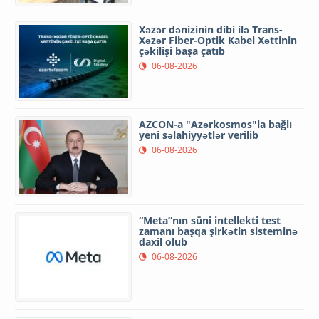
Xəzər dənizinin dibi ilə Trans-
Xəzər Fiber-Optik Kabel Xəttinin
çəkilişi başa çatıb
06-08-2026
AZCON-a "Azərkosmos"la bağlı
yeni səlahiyyətlər verilib
06-08-2026
“Meta”nın süni intellekti test
zamanı başqa şirkətin sisteminə
daxil olub
06-08-2026