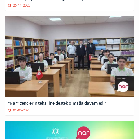
25-11-2023
“Nar” gənclərin təhsilinə dəstək olmağa davam edir
01-06-2026