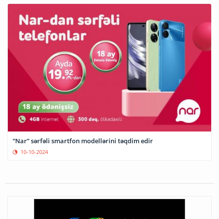
“Nar” sərfəli smartfon modellərini təqdim edir
10-10-2024