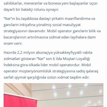
sahibkarlar, menecerlər və biznesə yeni başlayanlar üçün
dəyərli bir bələdçi rolunu oynayır.
“Nar”ın bu təşəbbüsə dəstəyi şirkətin maarifləndirmə və
gənclərin inkişafına yönəlmiş sosial məsuliyyət
strategiyasının davamıdır. Mobil operator gənclərin bilik və
bacarıqlarının artırılmasına xidmət edən layihələrə daim
önəm verir.
Hazırda 2,2 milyon abunəçiyə yüksəkkeyfiyyətli rabitə
xidmətləri göstərən “Nar” son 6 ildə Müştəri Loyallığı
İndeksinə görə ölkədə lider mobil operatordur. Mobil
operator müştəriyönümlülük strategiyasına sadiq qalaraq
sərfəli qiymət qarşılığında üstün xidmət təqdim edir.