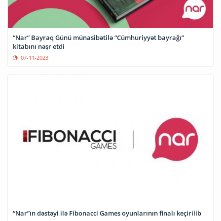
“Nar” Bayraq Günü münasibətilə “Cümhuriyyət bayrağı”
kitabını nəşr etdi
07-11-2023
“Nar”ın dəstəyi ilə Fibonacci Games oyunlarının finalı keçirilib