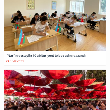
“Nar”ın dəstəyilə 10 abituriyent tələbə adını qazandı
10-09-2022