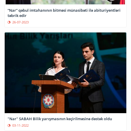
“Nar” qəbul imtahanının bitməsi münasibəti ilə abituriyentləri
təbrik edir
26-07-2023
"Nar" SABAH Bilik yarışmasının keçirilməsinə dəstək oldu
03-11-2022