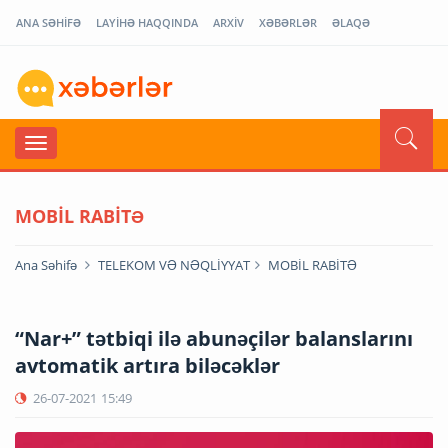
ANA SƏHİFƏ
LAYİHƏ HAQQINDA
ARXİV
XƏBƏRLƏR
ƏLAQƏ
MOBİL RABİTƏ
Ana Səhifə
TELEKOM VƏ NƏQLİYYAT
MOBİL RABİTƏ
“Nar+” tətbiqi ilə abunəçilər balanslarını
avtomatik artıra biləcəklər
26-07-2021
15:49