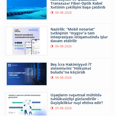
Transxəzər Fiber-Optik Kabel
Xəttinin çəkilişini başa çatdırıb
06-08-2026
Nazirlik: “Mobil notariat”
tətbiqinin “mygov”a tam
inteqrasiyası istiqamətində işlər
davam etdirilir
06-08-2026
Beş İcra Hakimiyyəti İT
sistemlərini “Hökumət
buludu”na köçürüb
06-08-2026
Uşaqların rəqəmsal mühitdə
təhlükəsizliyi gücləndirilir -
Dəyişikliklər nəyi ehtiva edir?
05-08-2026