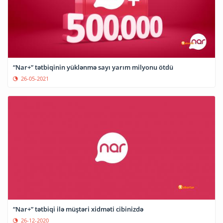
“Nar+” tətbiqinin yüklənmə sayı yarım milyonu ötdü
26-05-2021
“Nar+” tətbiqi ilə müştəri xidməti cibinizdə
26-12-2020