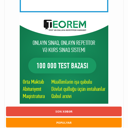
SON XƏBƏR
POPULYAR