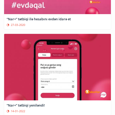
“Nar+” tətbiqi ilə hesabını evdən idarə et
27-03-2020
“Nar+” tətbiqi yeniləndi!
14-01-2022