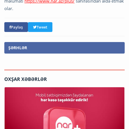
məlumatı
https://www.nar.az/plus/
səhifəsindən əldə etmək
olar.
Paylaş
Tweet
ŞƏRHLƏR
OXŞAR XƏBƏRLƏR