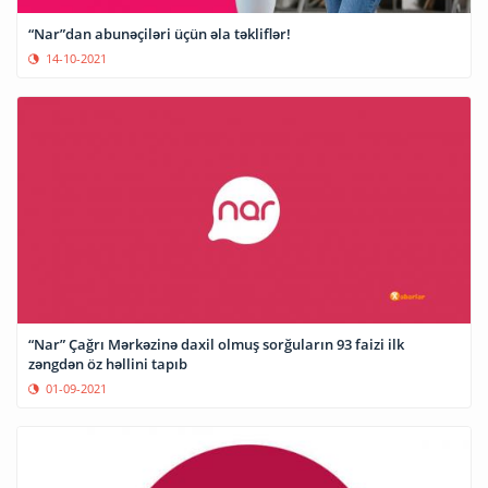
“Nar”dan abunəçiləri üçün əla təkliflər!
14-10-2021
“Nar” Çağrı Mərkəzinə daxil olmuş sorğuların 93 faizi ilk
zəngdən öz həllini tapıb
01-09-2021