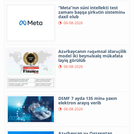
“Meta”nın süni intellekti test
zamanı başqa şirkətin sisteminə
daxil olub
06-08-2026
Azərbaycanın rəqəmsal idarəçilik
model iki beynəlxalq mükafata
layiq görülüb
06-08-2026
DSMF 7 ayda 135 minə yaxın
elektron arayış verib
06-08-2026
Azərbaycan və Qazaxıstan