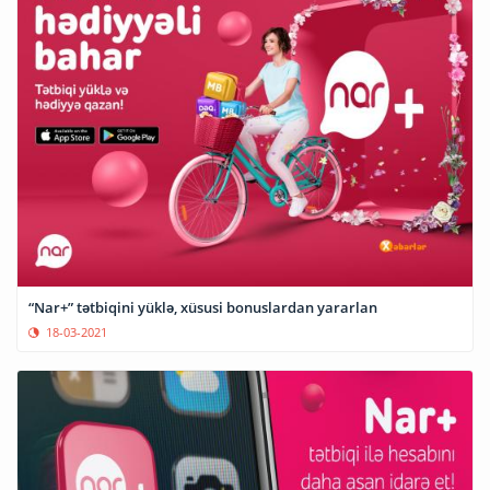
“Nar+” tətbiqini yüklə, xüsusi bonuslardan yararlan
18-03-2021