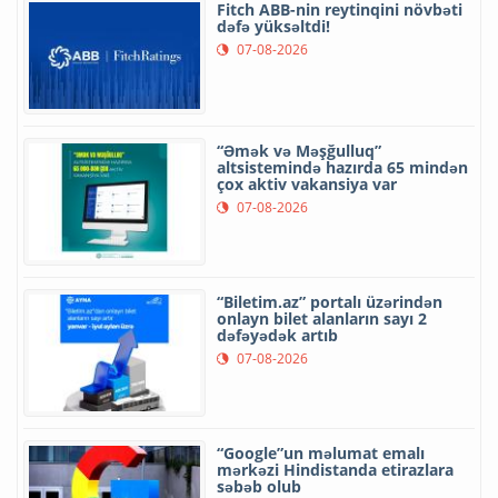
Fitch ABB-nin reytinqini növbəti
dəfə yüksəltdi!
07-08-2026
“Əmək və Məşğulluq”
altsistemində hazırda 65 mindən
çox aktiv vakansiya var
07-08-2026
“Biletim.az” portalı üzərindən
onlayn bilet alanların sayı 2
dəfəyədək artıb
07-08-2026
“Google”un məlumat emalı
mərkəzi Hindistanda etirazlara
səbəb olub