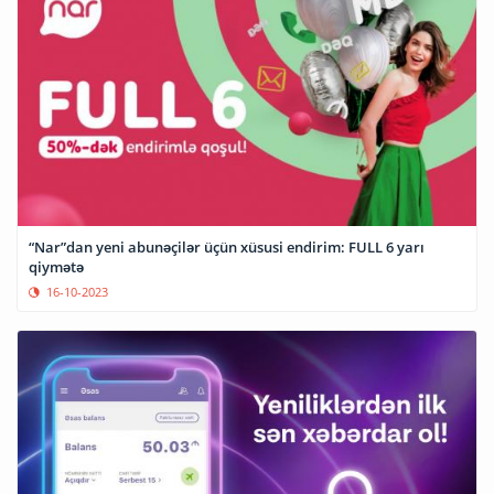
“Nar”dan yeni abunəçilər üçün xüsusi endirim: FULL 6 yarı
qiymətə
16-10-2023