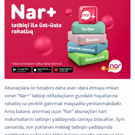
Abunəçilərə öz hesabını daha asan idarə etməyə imkan
verən “Nar+” tətbiqi istifadəçilərin gündəlik həyatlarına
rahatlıq və çeviklik gətirmək məqsədilə yenilənməkdədir.
Artıq balansı artırmaq üçün “Nar” abunəçiləri kart
məlumatlarını tətbiqin yaddaşında saxlaya biləcəklər. Eyni
zamanda, son yüklənən məbləğ tətbiqin yaddaşında
qaldığından sadəcə bir kliklə balansı sürətlə artırmaq olar.