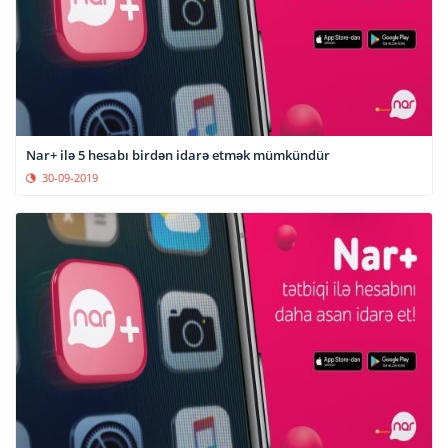
Nar+ ilə 5 hesabı birdən idarə etmək mümkündür
30-09-2019