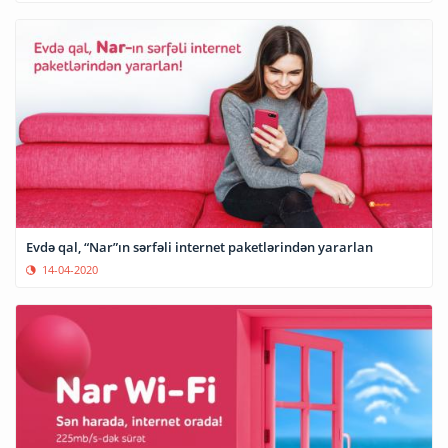
Evdə qal, “Nar”ın sərfəli internet paketlərindən yararlan
14-04-2020