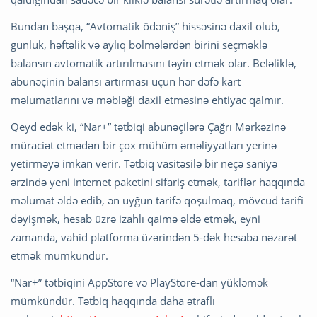
Bundan başqa, “Avtomatik ödəniş” hissəsinə daxil olub,
günlük, həftəlik və aylıq bölmələrdən birini seçməklə
balansın avtomatik artırılmasını təyin etmək olar. Beləliklə,
abunəçinin balansı artırması üçün hər dəfə kart
məlumatlarını və məbləği daxil etməsinə ehtiyac qalmır.
Qeyd edək ki, “Nar+” tətbiqi abunəçilərə Çağrı Mərkəzinə
müraciət etmədən bir çox mühüm əməliyyatları yerinə
yetirməyə imkan verir. Tətbiq vasitəsilə bir neçə saniyə
ərzində yeni internet paketini sifariş etmək, tariflər haqqında
məlumat əldə edib, ən uyğun tarifə qoşulmaq, mövcud tarifi
dəyişmək, hesab üzrə izahlı qaimə əldə etmək, eyni
zamanda, vahid platforma üzərindən 5-dək hesaba nəzarət
etmək mümkündür.
“Nar+” tətbiqini AppStore və PlayStore-dan yükləmək
mümkündür. Tətbiq haqqında daha ətraflı