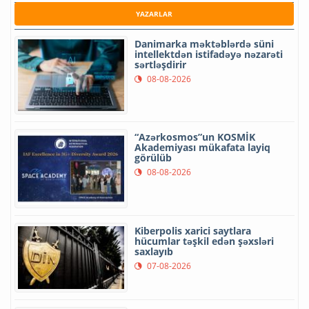
YAZARLAR
Danimarka məktəblərdə süni
intellektdən istifadəyə nəzarəti
sərtləşdirir
08-08-2026
“Azərkosmos”un KOSMİK
Akademiyası mükafata layiq
görülüb
08-08-2026
Kiberpolis xarici saytlara
hücumlar təşkil edən şəxsləri
saxlayıb
07-08-2026