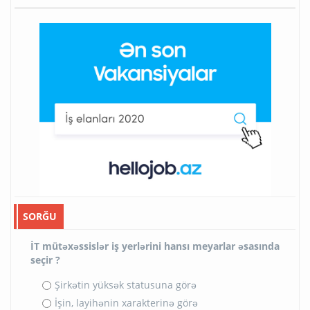
SORĞU
İT mütəxəssislər iş yerlərini hansı meyarlar əsasında
seçir ?
Şirkətin yüksək statusuna görə
İşin, layihənin xarakterinə görə