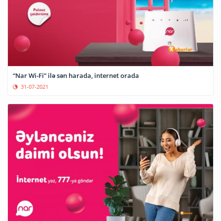
“Nar Wi-Fi” ilə sən harada, internet orada
31-07-2021