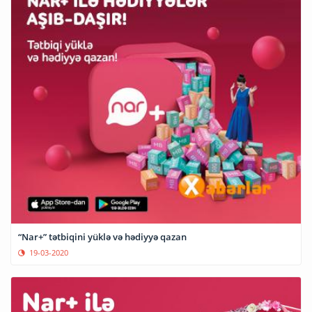
“Nar+” tətbiqini yüklə və hədiyyə qazan
19-03-2020