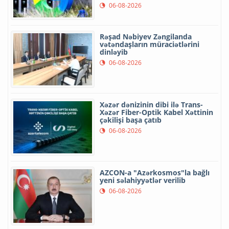
06-08-2026
Rəşad Nəbiyev Zəngilanda
vətəndaşların müraciətlərini
dinləyib
06-08-2026
Xəzər dənizinin dibi ilə Trans-
Xəzər Fiber-Optik Kabel Xəttinin
çəkilişi başa çatıb
06-08-2026
AZCON-a "Azərkosmos"la bağlı
yeni səlahiyyətlər verilib
06-08-2026