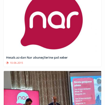
Hesab.az-dan Nar abunəçilərinə şad xəbər
10-06-2015