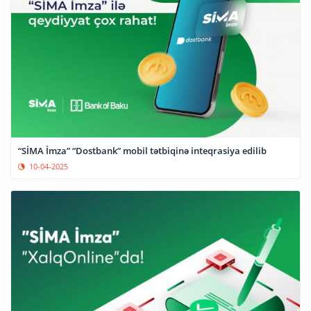
“SİMA İmza” “Dostbank” mobil tətbiqinə inteqrasiya edilib
10-04-2025