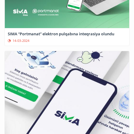
SIMA “Portmanat” elektron pulqabına inteqrasiya olundu
14-03-2024