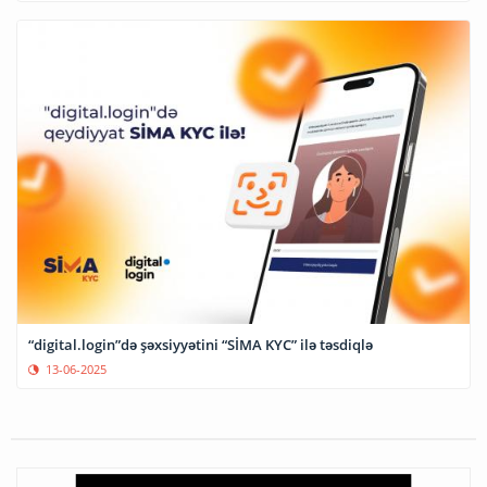
“digital.login”də şəxsiyyətini “SİMA KYC” ilə təsdiqlə
13-06-2025