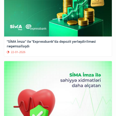
“SİMA İmza” ilə “Expressbank”da depozit yerləşdirilməsi
rəqəmsallaşdı
22-01-2026