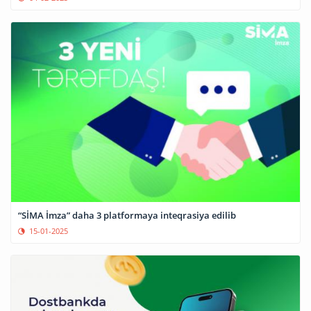
“SİMA İmza” daha 3 platformaya inteqrasiya edilib
15-01-2025