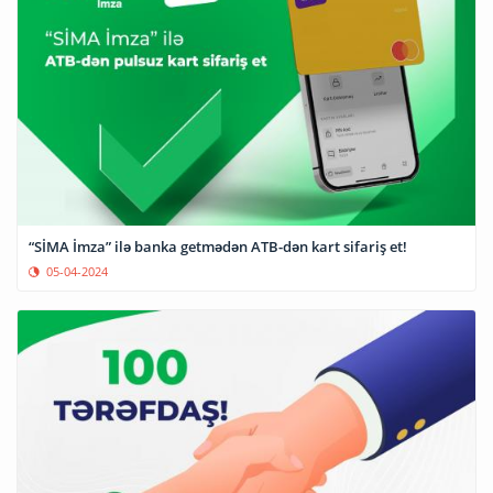
“SİMA İmza” ilə banka getmədən ATB-dən kart sifariş et!
05-04-2024