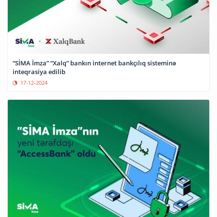
“SİMA İmza” “Xalq” bankın internet bankçılıq sisteminə
inteqrasiya edilib
17-12-2024