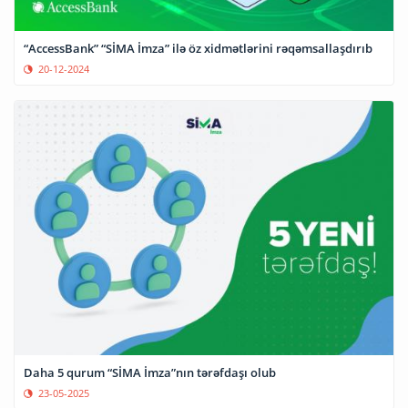
“AccessBank” “SİMA İmza” ilə öz xidmətlərini rəqəmsallaşdırıb
20-12-2024
Daha 5 qurum “SİMA İmza”nın tərəfdaşı olub
23-05-2025