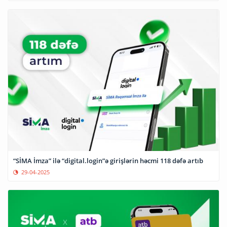
“SİMA İmza” ilə “digital.login”ə girişlərin həcmi 118 dəfə artıb
29-04-2025