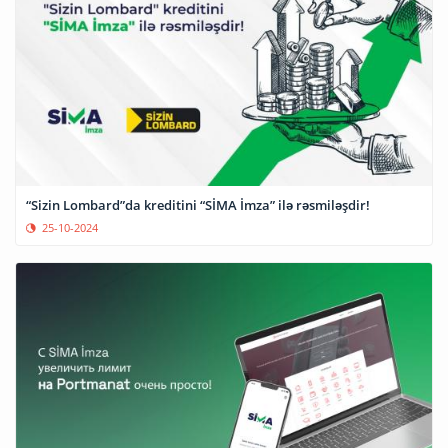
“Sizin Lombard”da kreditini “SİMA İmza” ilə rəsmiləşdir!
25-10-2024