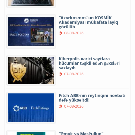
“Azərkosmos”un KOSMİK
Akademiyası mükafata layiq
görülüb
08-08-2026
Kiberpolis xarici saytlara
hücumlar təşkil edən şəxsləri
saxlayıb
07-08-2026
Fitch ABB-nin reytinqini növbəti
dəfə yüksəltdi!
07-08-2026
“Əmək və Məşğulluq”