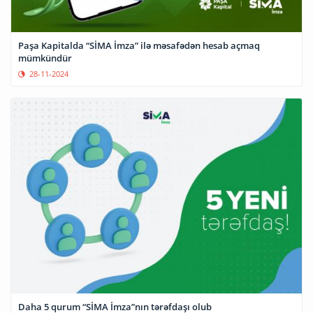
Paşa Kapitalda “SİMA İmza” ilə məsafədən hesab açmaq
mümkündür
28-11-2024
Daha 5 qurum “SİMA İmza”nın tərəfdaşı olub