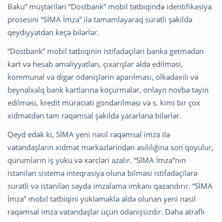
Baku” müştəriləri “Dostbank” mobil tətbiqində identifikasiya
prosesini “SİMA İmza” ilə tamamlayaraq sürətli şəkildə
qeydiyyatdan keçə bilərlər.
“Dostbank” mobil tətbiqinin istifadəçiləri banka getmədən
kart və hesab əməliyyatları, çıxarışlar əldə edilməsi,
kommunal və digər ödənişlərin aparılması, ölkədaxili və
beynəlxalq bank kartlarına köçürmələr, onlayn növbə təyin
edilməsi, kredit müraciəti göndərilməsi və s. kimi bir çox
xidmətdən tam rəqəmsal şəkildə yararlana bilərlər.
Qeyd edək ki, SİMA yeni nəsil rəqəmsal imza ilə
vətəndaşların xidmət mərkəzlərindən asılılığına son qoyulur,
qurumların iş yükü və xərcləri azalır. “SİMA İmza”nın
istənilən sistemə inteqrasiya oluna bilməsi istifadəçilərə
sürətli və istənilən sayda imzalama imkanı qazandırır. “SİMA
İmza” mobil tətbiqini yükləməklə əldə olunan yeni nəsil
rəqəmsal imza vətəndaşlar üçün ödənişsizdir. Daha ətraflı