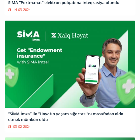
SIMA “Portmanat” elektron pulqabına inteqrasiya olundu
14-03-2024
“SİMA İmza” ilə “Həyatın yaşam sığortası”nı məsafədən əldə
etmək mümkün oldu
03-02-2024