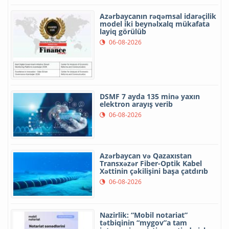
Azərbaycanın rəqəmsal idarəçilik
model iki beynəlxalq mükafata
layiq görülüb
06-08-2026
DSMF 7 ayda 135 minə yaxın
elektron arayış verib
06-08-2026
Azərbaycan və Qazaxıstan
Transxəzər Fiber-Optik Kabel
Xəttinin çəkilişini başa çatdırıb
06-08-2026
Nazirlik: “Mobil notariat”
tətbiqinin “mygov”a tam