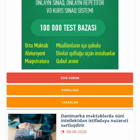
SON XƏBƏR
POPULYAR
YAZARLAR
Danimarka məktəblərdə süni
intellektdən istifadəyə nəzarəti
sərtləşdirir
08-08-2026