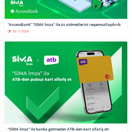
“AccessBank” “SİMA İmza” ilə öz xidmətlərini rəqəmsallaşdırıb
20-12-2024
“SİMA İmza” ilə banka getmədən ATB-dən kart sifariş et!