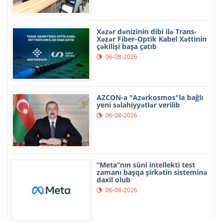
Xəzər dənizinin dibi ilə Trans-
Xəzər Fiber-Optik Kabel Xəttinin
çəkilişi başa çatıb
06-08-2026
AZCON-a "Azərkosmos"la bağlı
yeni səlahiyyətlər verilib
06-08-2026
“Meta”nın süni intellekti test
zamanı başqa şirkətin sisteminə
daxil olub
06-08-2026