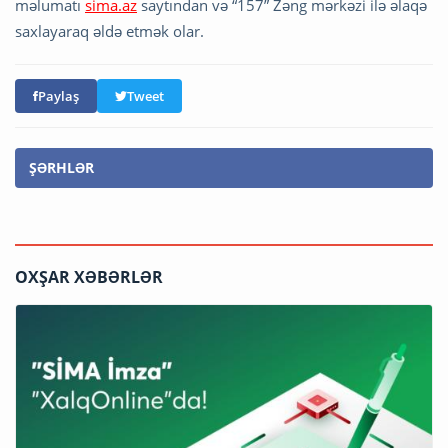
məlumatı
sima.az
saytından və “157” Zəng mərkəzi ilə əlaqə
saxlayaraq əldə etmək olar.
Paylaş
Tweet
ŞƏRHLƏR
OXŞAR XƏBƏRLƏR