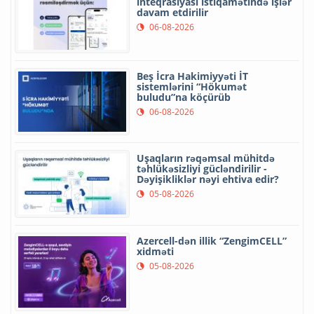
inteqrasiyası istiqamətində işlər
davam etdirilir
06-08-2026
Beş İcra Hakimiyyəti İT
sistemlərini “Hökumət
buludu”na köçürüb
06-08-2026
Uşaqların rəqəmsal mühitdə
təhlükəsizliyi gücləndirilir -
Dəyişikliklər nəyi ehtiva edir?
05-08-2026
Azercell-dən illik “ZengimCELL”
xidməti
05-08-2026