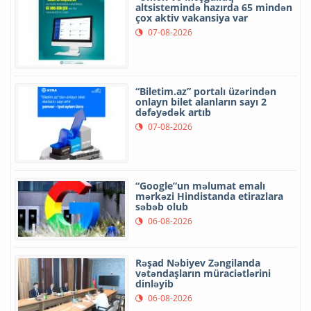
altsistemində hazırda 65 mindən
çox aktiv vakansiya var
07-08-2026
“Biletim.az” portalı üzərindən
onlayn bilet alanların sayı 2
dəfəyədək artıb
07-08-2026
“Google”un məlumat emalı
mərkəzi Hindistanda etirazlara
səbəb olub
06-08-2026
Rəşad Nəbiyev Zəngilanda
vətəndaşların müraciətlərini
dinləyib
06-08-2026