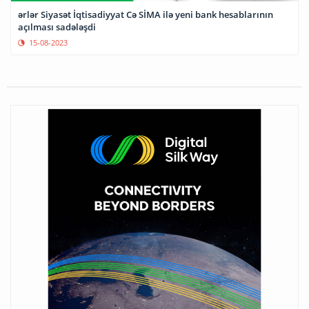
ərlər Siyasət İqtisadiyyat Cə SİMA ilə yeni bank hesablarının
açılması sadələşdi
15-08-2023