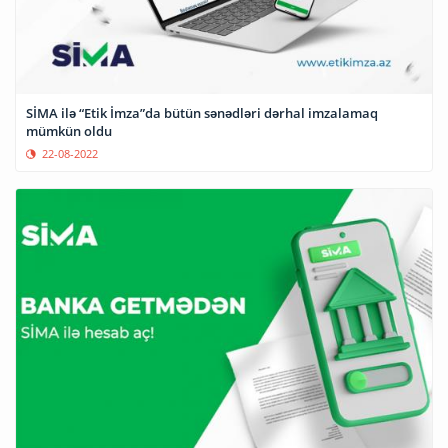
SİMA ilə “Etik İmza”da bütün sənədləri dərhal imzalamaq
mümkün oldu
22-08-2022