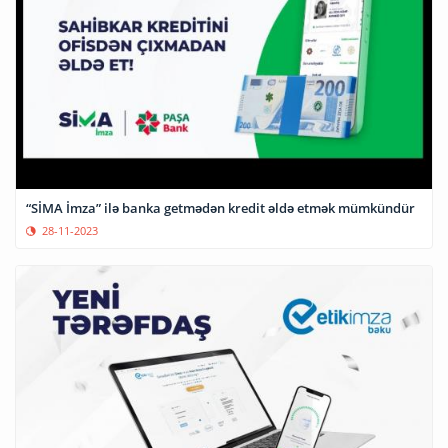
“SİMA İmza” ilə banka getmədən kredit əldə etmək mümkündür
28-11-2023