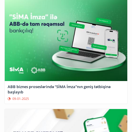
ABB biznes proseslərində “SİMA İmza”nın geniş tətbiqinə
başlayıb
09-01-2025