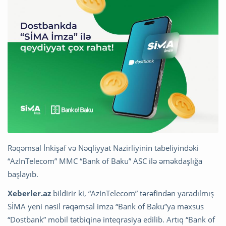
Rəqəmsal İnkişaf və Nəqliyyat Nazirliyinin tabeliyindəki
“AzInTelecom” MMC “Bank of Baku” ASC ilə əməkdaşlığa
başlayıb.
Xeberler.az
bildirir ki, “AzInTelecom” tərəfindən yaradılmış
SİMA yeni nəsil rəqəmsal imza “Bank of Baku”ya məxsus
“Dostbank” mobil tətbiqinə inteqrasiya edilib. Artıq “Bank of