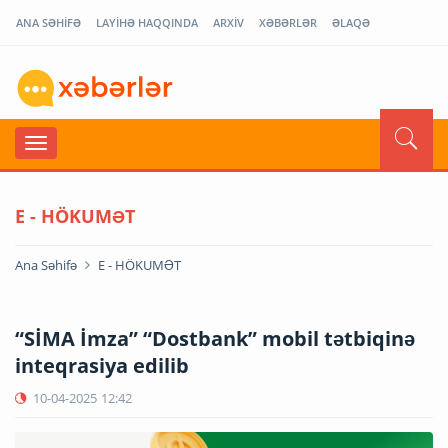
ANA SƏHİFƏ
LAYİHƏ HAQQINDA
ARXİV
XƏBƏRLƏR
ƏLAQƏ
E - HÖKUMƏT
Ana Səhifə
E - HÖKUMƏT
“SİMA İmza” “Dostbank” mobil tətbiqinə
inteqrasiya edilib
10-04-2025
12:42