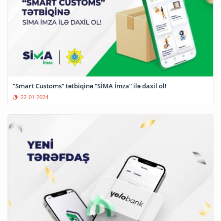
“Smart Customs” tətbiqinə “SİMA İmza” ilə daxil ol!
22-01-2024