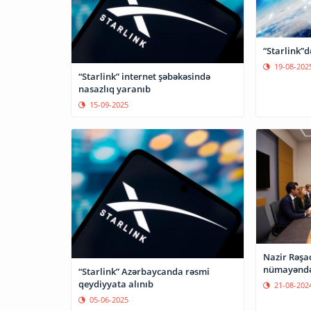
“Starlink”
19-08-202
“Starlink” internet şəbəkəsində
nasazlıq yaranıb
15-09-2025
Nazir Rəşad
nümayəndəs
“Starlink” Azərbaycanda rəsmi
qeydiyyata alınıb
21-08-202
05-06-2025