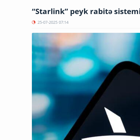
“Starlink” peyk rabitə sistem
25-07-2025
07:14