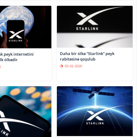
Daha bir ölkə “Starlink” peyk
nk peyk internetini
rabitəsinə qoşulub
lk ölkədir
05-02-2026
6