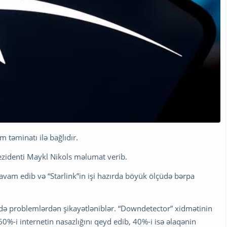
m təminatı ilə bağlıdır.
prezidenti Maykl Nikols məlumat verib.
avam edib və “Starlink”in işi hazırda böyük ölçüdə bərpa
k”də problemlərdən şikayətləniblər. “Downdetector” xidmətinin
60%-i internetin nasazlığını qeyd edib, 40%-i isə əlaqənin