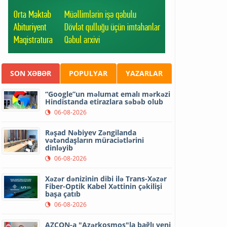
SON XƏBƏR
POPULYAR
YAZARLAR
“Google”un məlumat emalı mərkəzi
Hindistanda etirazlara səbəb olub
06-08-2026
Rəşad Nəbiyev Zəngilanda
vətəndaşların müraciətlərini
dinləyib
06-08-2026
Xəzər dənizinin dibi ilə Trans-Xəzər
Fiber-Optik Kabel Xəttinin çəkilişi
başa çatıb
06-08-2026
AZCON-a "Azərkosmos"la bağlı yeni