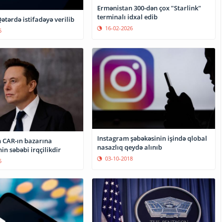
Ermənistan 300-dən çox "Starlink"
terminalı idxal edib
Qətərdə istifadəyə verilib
16-02-2026
5
Instagram şəbəkəsinin işində qlobal
n CAR-ın bazarına
nasazlıq qeydə alınıb
n səbəbi irqçilikdir
03-10-2018
5