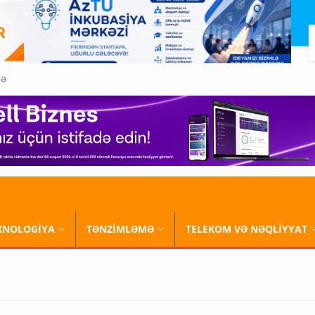
QƏ
XNOLOGİYA
TƏNZİMLƏMƏ
TELEKOM VƏ NƏQLİYYAT