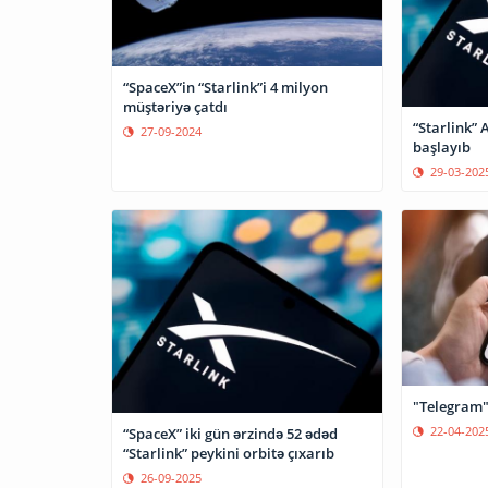
“SpaceX”in “Starlink”i 4 milyon
müştəriyə çatdı
“Starlink”
27-09-2024
başlayıb
29-03-202
"Telegram"
22-04-202
“SpaceX” iki gün ərzində 52 ədəd
“Starlink” peykini orbitə çıxarıb
26-09-2025