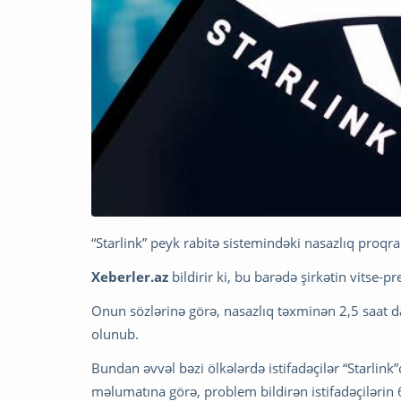
“Starlink” peyk rabitə sistemindəki nasazlıq proqra
Xeberler.az
bildirir ki, bu barədə şirkətin vitse-
Onun sözlərinə görə, nasazlıq təxminən 2,5 saat d
olunub.
Bundan əvvəl bəzi ölkələrdə istifadəçilər “Starlin
məlumatına görə, problem bildirən istifadəçilərin 