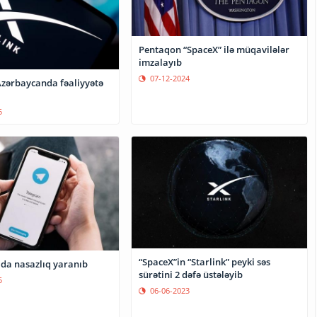
Pentaqon “SpaceX” ilə müqavilələr
imzalayıb
07-12-2024
 Azərbaycanda fəaliyyətə
5
“SpaceX”in “Starlink” peyki səs
da nasazlıq yaranıb
sürətini 2 dəfə üstələyib
5
06-06-2023