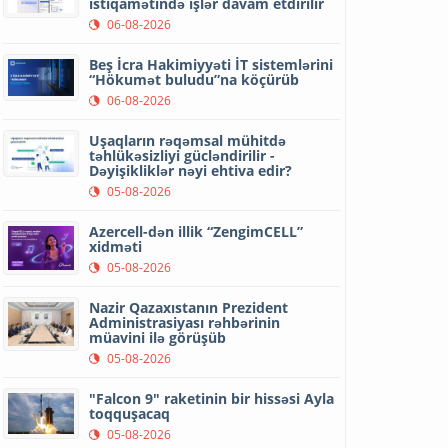
istiqamətində işlər davam etdirilir
06-08-2026
Beş İcra Hakimiyyəti İT sistemlərini
“Hökumət buludu”na köçürüb
06-08-2026
Uşaqların rəqəmsal mühitdə
təhlükəsizliyi gücləndirilir -
Dəyişikliklər nəyi ehtiva edir?
05-08-2026
Azercell-dən illik “ZengimCELL”
xidməti
05-08-2026
Nazir Qazaxıstanın Prezident
Administrasiyası rəhbərinin
müavini ilə görüşüb
05-08-2026
"Falcon 9" raketinin bir hissəsi Ayla
toqquşacaq
05-08-2026