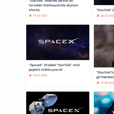
“Starlink” internet servisi bu
tarixdən Azərbaycanda əlçatan
olacaq
“Starlink” 
16-05-2022
08-07-202
"SpaceX" 29 ədəd "Starlink" mini
peykini orbitə çıxarıb
“Starlink”i
19-01-2026
girməməsini
23-03-202