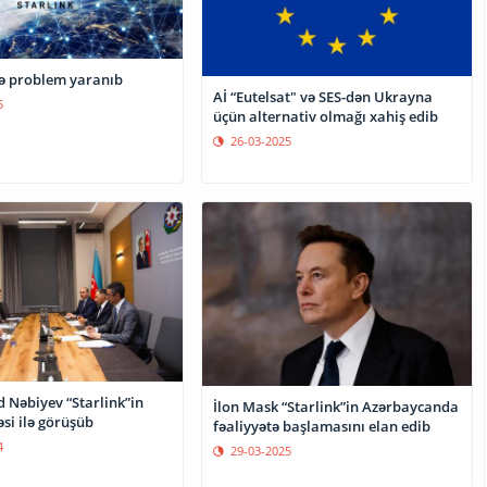
də problem yaranıb
Aİ “Eutelsat" və SES-dən Ukrayna
5
üçün alternativ olmağı xahiş edib
26-03-2025
 Nəbiyev “Starlink”in
İlon Mask “Starlink”in Azərbaycanda
i ilə görüşüb
fəaliyyətə başlamasını elan edib
4
29-03-2025