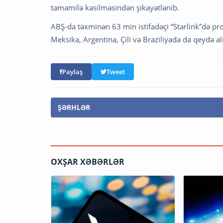
tamamilə kəsilməsindən şikayətlənib.
ABŞ-da təxminən 63 min istifadəçi “Starlink”də pro
Meksika, Argentina, Çili və Braziliyada da qeydə al
Paylaş
Tweet
ŞƏRHLƏR
OXŞAR XƏBƏRLƏR