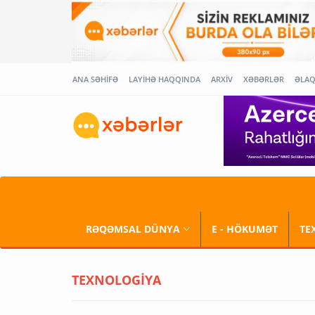
ANA SƏHİFƏ
LAYİHƏ HAQQINDA
ARXİV
XƏBƏRLƏR
ƏLA
RƏQƏMSAL DÜNYA
E - HÖKUMƏT
TE
TEXNOLOGİYA