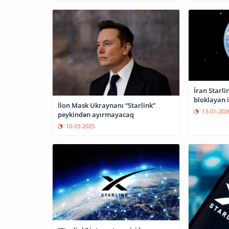
İran Starli
bloklayan i
İlon Mask Ukraynanı “Starlink”
13-01-202
peykindən ayırmayacaq
10-03-2025