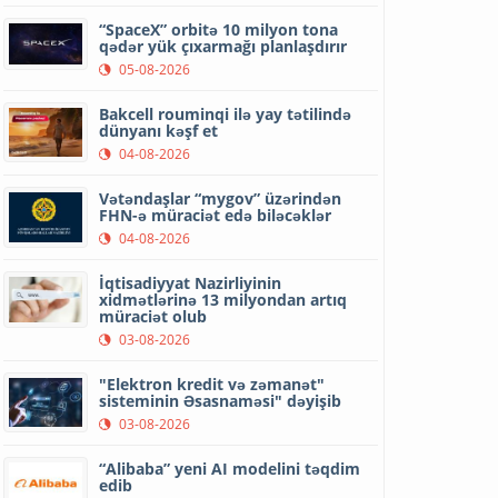
“SpaceX” orbitə 10 milyon tona
qədər yük çıxarmağı planlaşdırır
05-08-2026
Bakcell rouminqi ilə yay tətilində
dünyanı kəşf et
04-08-2026
Vətəndaşlar “mygov” üzərindən
FHN-ə müraciət edə biləcəklər
04-08-2026
İqtisadiyyat Nazirliyinin
xidmətlərinə 13 milyondan artıq
müraciət olub
03-08-2026
"Elektron kredit və zəmanət"
sisteminin Əsasnaməsi" dəyişib
03-08-2026
“Alibaba” yeni AI modelini təqdim
edib