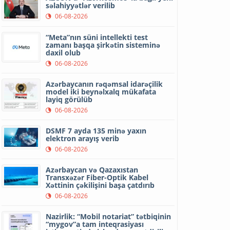
səlahiyyətlər verilib
06-08-2026
“Meta”nın süni intellekti test
zamanı başqa şirkətin sisteminə
daxil olub
06-08-2026
Azərbaycanın rəqəmsal idarəçilik
model iki beynəlxalq mükafata
layiq görülüb
06-08-2026
DSMF 7 ayda 135 minə yaxın
elektron arayış verib
06-08-2026
Azərbaycan və Qazaxıstan
Transxəzər Fiber-Optik Kabel
Xəttinin çəkilişini başa çatdırıb
06-08-2026
Nazirlik: “Mobil notariat” tətbiqinin
“mygov”a tam inteqrasiyası