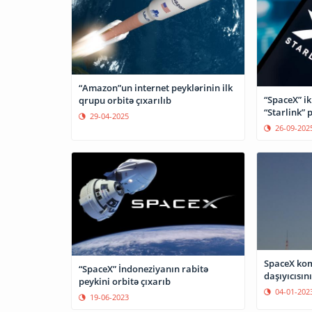
“Amazon”un internet peyklərinin ilk
“SpaceX” ik
qrupu orbitə çıxarılıb
“Starlink” 
29-04-2025
26-09-202
SpaceX ko
“SpaceX” İndoneziyanın rabitə
daşıyıcısın
peykini orbitə çıxarıb
04-01-202
19-06-2023