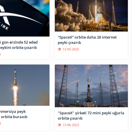
“SpaceX” orbitə daha 26 internet
i gün ərzində 52 ədəd
peyki çıxarıb
peykini orbitə çıxarıb
13-05-2025
5
mmersiya peyk
"SpaceX" şirkəti 72 mini peyki uğurla
ı orbitə buraxıb
orbitə çıxarıb
3
13-06-2023