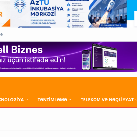
QƏ
XNOLOGİYA
TƏNZİMLƏMƏ
TELEKOM VƏ NƏQLİYYAT