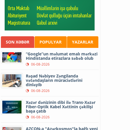
SON XƏBƏR
POPULYAR
YAZARLAR
“Google”un məlumat emalı mərkəzi
Hindistanda etirazlara səbəb olub
06-08-2026
Rəşad Nəbiyev Zəngilanda
vətəndaşların müraciətlərini
dinləyib
06-08-2026
Xəzər dənizinin dibi ilə Trans-Xəzər
Fiber-Optik Kabel Xəttinin çəkilişi
başa çatıb
06-08-2026
AZCON-a "Azərkosmos"la bağlı yeni