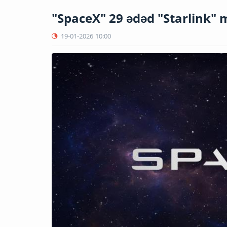
"SpaceX" 29 ədəd "Starlink" m
19-01-2026
10:00