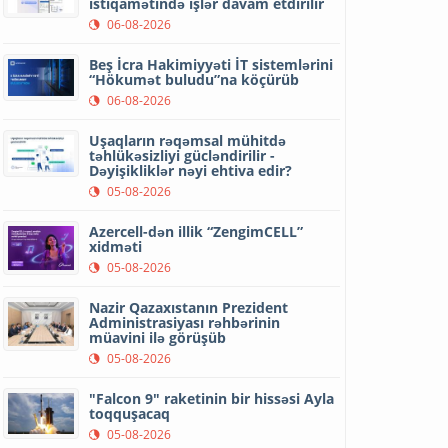
istiqamətində işlər davam etdirilir
06-08-2026
Beş İcra Hakimiyyəti İT sistemlərini
“Hökumət buludu”na köçürüb
06-08-2026
Uşaqların rəqəmsal mühitdə
təhlükəsizliyi gücləndirilir -
Dəyişikliklər nəyi ehtiva edir?
05-08-2026
Azercell-dən illik “ZengimCELL”
xidməti
05-08-2026
Nazir Qazaxıstanın Prezident
Administrasiyası rəhbərinin
müavini ilə görüşüb
05-08-2026
"Falcon 9" raketinin bir hissəsi Ayla
toqquşacaq
05-08-2026