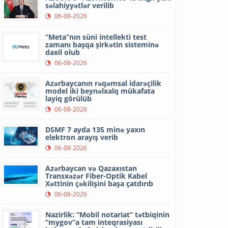
səlahiyyətlər verilib
06-08-2026
“Meta”nın süni intellekti test
zamanı başqa şirkətin sisteminə
daxil olub
06-08-2026
Azərbaycanın rəqəmsal idarəçilik
model iki beynəlxalq mükafata
layiq görülüb
06-08-2026
DSMF 7 ayda 135 minə yaxın
elektron arayış verib
06-08-2026
Azərbaycan və Qazaxıstan
Transxəzər Fiber-Optik Kabel
Xəttinin çəkilişini başa çatdırıb
06-08-2026
Nazirlik: “Mobil notariat” tətbiqinin
“mygov”a tam inteqrasiyası