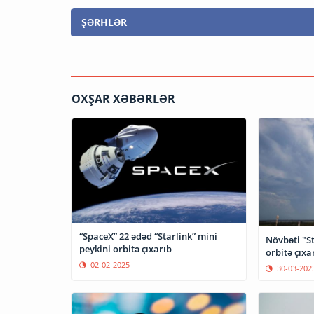
ŞƏRHLƏR
OXŞAR XƏBƏRLƏR
“SpaceX” 22 ədəd “Starlink” mini
Növbəti "St
peykini orbitə çıxarıb
orbitə çıxar
02-02-2025
30-03-202