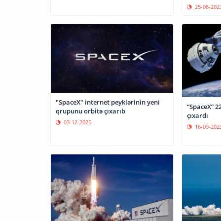
25-08-202
"SpaceX" internet peyklərinin yeni
“SpaceX” 22
qrupunu orbitə çıxarıb
çıxardı
03-12-2025
16-09-202