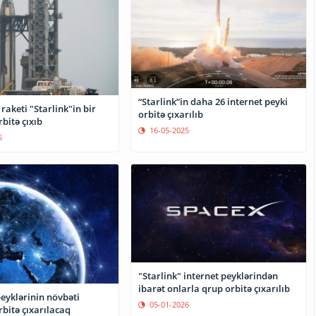
“Starlink”in daha 26 internet peyki
raketi "Starlink"in bir
orbitə çıxarılıb
rbitə çıxıb
16-05-2025
5
"Starlink" internet peyklərindən
ibarət onlarla qrup orbitə çıxarılıb
peyklərinin növbəti
05-01-2026
rbitə çıxarılacaq