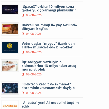
“SpaceX” orbitə 10 milyon tona
qədər yük çıxarmağı planlaşdırır
05-08-2026
Bakcell rouminqi ilə yay tətilində
dünyanı kəşf et
04-08-2026
Vətəndaşlar “mygov” üzərindən
FHN-ə müraciət edə biləcəklər
04-08-2026
İqtisadiyyat Nazirliyinin
xidmətlərinə 13 milyondan artıq
müraciət olub
03-08-2026
"Elektron kredit və zəmanət"
sisteminin Əsasnaməsi" dəyişib
03-08-2026
“Alibaba” yeni AI modelini təqdim
edib