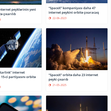
“SpaceX” kompaniyası daha 47
internet peyklərinin yeni
internet peykini orbitə çıxaracaq
ə çıxarılıb
22-06-2023
4
tarlink” internet
“SpaceX” orbitə daha 23 internet
 15-ci partiyasını orbitə
peyki çıxarıb
21-05-2025
3