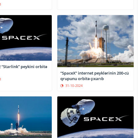
3
 “Starlink” peykini orbitə
“SpaceX” internet peyklərinin 200-cü
qrupunu orbitə çıxarıb
3
31-10-2024