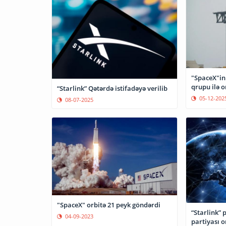
"SpaceX"in 
qrupu ilə o
“Starlink” Qətərdə istifadəyə verilib
05-12-202
08-07-2025
"SpaceX" orbitə 21 peyk göndərdi
“Starlink” 
04-09-2023
partiyası o