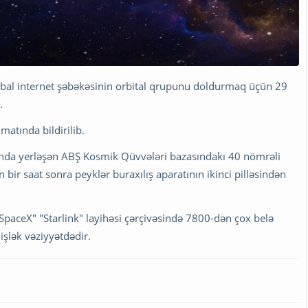
qlobal internet şəbəkəsinin orbital qrupunu doldurmaq üçün 29
.
matında bildirilib.
nunda yerləşən ABŞ Kosmik Qüvvələri bazasındakı 40 nömrəli
bir saat sonra peyklər buraxılış aparatının ikinci pilləsindən
SpaceX" "Starlink" layihəsi çərçivəsində 7800-dən çox belə
işlək vəziyyətdədir.