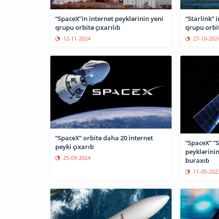
“SpaceX”in internet peyklərinin yeni
“Starlink” 
qrupu orbitə çıxarılıb
qrupu orbit
12-11-2024
27-10-202
“SpaceX” orbitə daha 20 internet
“SpaceX” “S
peyki çıxarıb
peyklərinin
25-09-2024
buraxıb
11-05-202