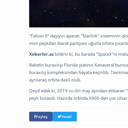
"Falcon 9" daşıyıcı aparatı "Starlink" sisteminin 
mini peykdən ibarət partiyanı uğurla orbitə çıxarıb
Xeberler.az
bildirir ki, bu barədə "SpaceX"in məlu
Raketin buraxılışı Florida ştatının Kanaveral bur
buraxılış kompleksindən həyata keçirilib. Təxminən 
ayrılaraq orbitə daxil olub.
Qeyd edək ki, 2019-cu ilin may ayından etibarən "
peyk buraxıb. Hazırda orbitdə 6900-dən çox cihaz 
Paylaş
Tweet