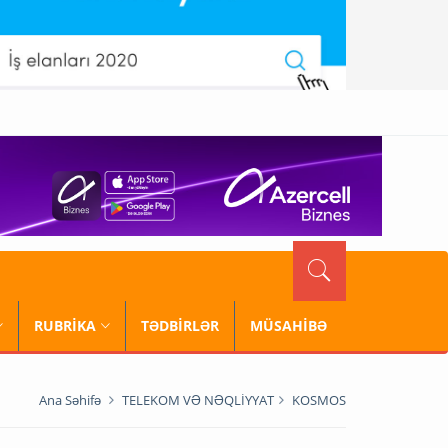
RUBRİKA
TƏDBİRLƏR
MÜSAHİBƏ
Ana Səhifə
TELEKOM VƏ NƏQLİYYAT
KOSMOS