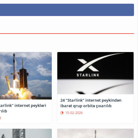
24 "Starlink" internet peykindən
arlink" internet peykləri
ibarət qrup orbitə çıxarılıb
ılıb
15-02-2026
3