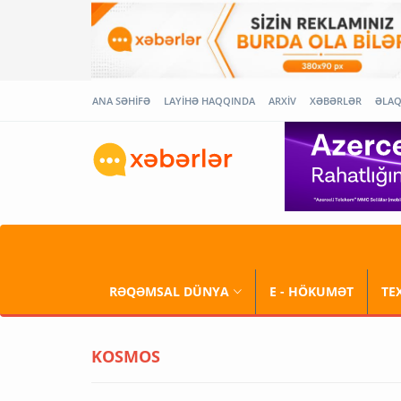
ANA SƏHİFƏ
LAYİHƏ HAQQINDA
ARXİV
XƏBƏRLƏR
ƏLA
RƏQƏMSAL DÜNYA
E - HÖKUMƏT
TE
KOSMOS