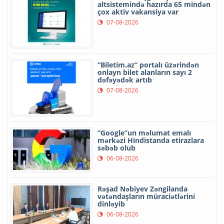
altsistemində hazırda 65 mindən
çox aktiv vakansiya var
07-08-2026
“Biletim.az” portalı üzərindən
onlayn bilet alanların sayı 2
dəfəyədək artıb
07-08-2026
“Google”un məlumat emalı
mərkəzi Hindistanda etirazlara
səbəb olub
06-08-2026
Rəşad Nəbiyev Zəngilanda
vətəndaşların müraciətlərini
dinləyib
06-08-2026