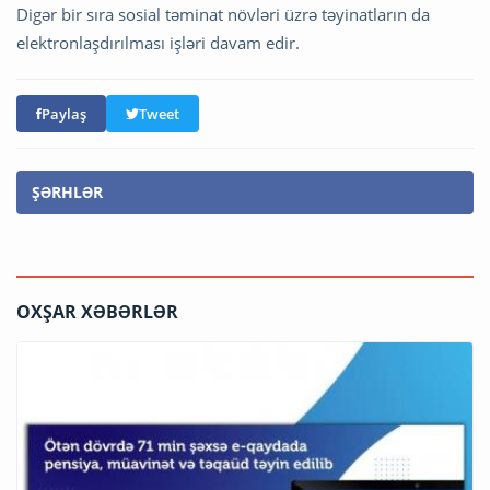
Digər bir sıra sosial təminat növləri üzrə təyinatların da
elektronlaşdırılması işləri davam edir.
Paylaş
Tweet
ŞƏRHLƏR
OXŞAR XƏBƏRLƏR