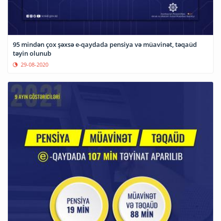
95 mindən çox şəxsə e-qaydada pensiya və müavinət, təqaüd
təyin olunub
29-08-2020