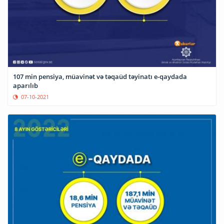
107 min pensiya, müavinət və təqaüd təyinatı e-qaydada
aparılıb
07-10-2021