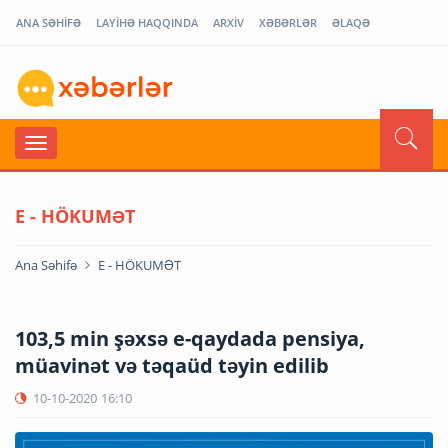
ANA SƏHİFƏ
LAYİHƏ HAQQINDA
ARXİV
XƏBƏRLƏR
ƏLAQƏ
E - HÖKUMƏT
Ana Səhifə
E - HÖKUMƏT
103,5 min şəxsə e-qaydada pensiya,
müavinət və təqaüd təyin edilib
10-10-2020
16:10