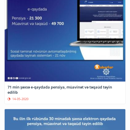
71 min şəxsə e-qaydada pensiya, müavinət və təqaüd təyin
edilib
14-05-2020