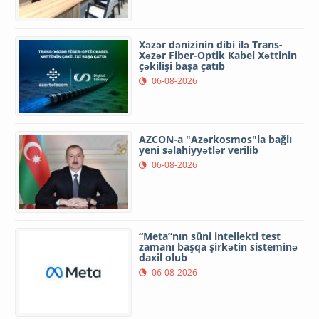
Xəzər dənizinin dibi ilə Trans-
Xəzər Fiber-Optik Kabel Xəttinin
çəkilişi başa çatıb
06-08-2026
AZCON-a "Azərkosmos"la bağlı
yeni səlahiyyətlər verilib
06-08-2026
“Meta”nın süni intellekti test
zamanı başqa şirkətin sisteminə
daxil olub
06-08-2026