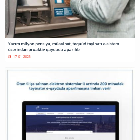
Yarım milyon pensiya, müavinət, təqaüd təyinatı e-sistem
üzərindən proaktiv qaydada aparılıb
17-01-2023