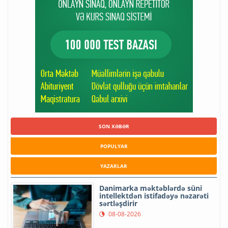
SON XƏBƏR
POPULYAR
YAZARLAR
Danimarka məktəblərdə süni
intellektdən istifadəyə nəzarəti
sərtləşdirir
08-08-2026