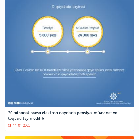
30 minədək şəxsə elektron qaydada pensiya, müavinət və
təqaüd təyin edilib
11-04-2020