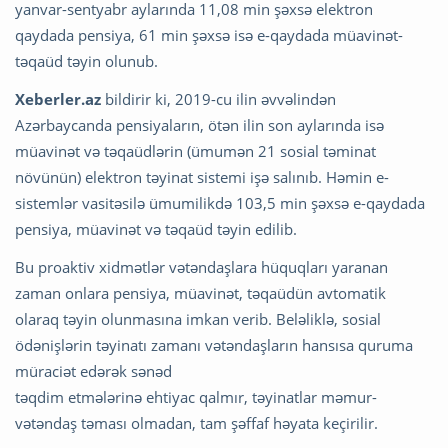
yanvar-sentyabr aylarında 11,08 min şəxsə elektron
qaydada pensiya, 61 min şəxsə isə e-qaydada müavinət-
təqaüd təyin olunub.
Xeberler.az
bildirir ki, 2019-cu ilin əvvəlindən
Azərbaycanda pensiyaların, ötən ilin son aylarında isə
müavinət və təqaüdlərin (ümumən 21 sosial təminat
növünün) elektron təyinat sistemi işə salınıb. Həmin e-
sistemlər vasitəsilə ümumilikdə 103,5 min şəxsə e-qaydada
pensiya, müavinət və təqaüd təyin edilib.
Bu proaktiv xidmətlər vətəndaşlara hüquqları yaranan
zaman onlara pensiya, müavinət, təqaüdün avtomatik
olaraq təyin olunmasına imkan verib. Beləliklə, sosial
ödənişlərin təyinatı zamanı vətəndaşların hansısa quruma
müraciət edərək sənəd
təqdim etmələrinə ehtiyac qalmır, təyinatlar məmur-
vətəndaş təması olmadan, tam şəffaf həyata keçirilir.