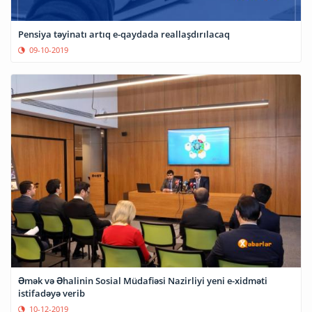
Pensiya təyinatı artıq e-qaydada reallaşdırılacaq
09-10-2019
Əmək və Əhalinin Sosial Müdafiəsi Nazirliyi yeni e-xidməti
istifadəyə verib
10-12-2019