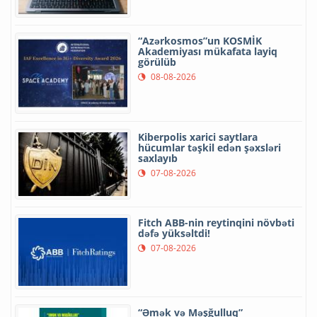
“Azərkosmos”un KOSMİK
Akademiyası mükafata layiq
görülüb
08-08-2026
Kiberpolis xarici saytlara
hücumlar təşkil edən şəxsləri
saxlayıb
07-08-2026
Fitch ABB-nin reytinqini növbəti
dəfə yüksəltdi!
07-08-2026
“Əmək və Məşğulluq”