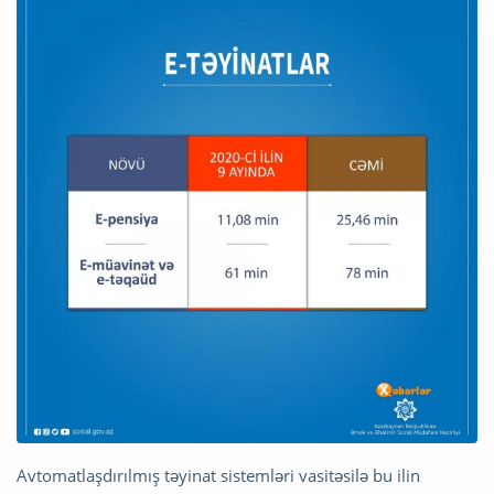
Avtomatlaşdırılmış təyinat sistemləri vasitəsilə bu ilin