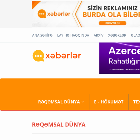
ANA SƏHİFƏ
LAYİHƏ HAQQINDA
ARXİV
XƏBƏRLƏR
ƏLA
RƏQƏMSAL DÜNYA
E - HÖKUMƏT
TE
RƏQƏMSAL DÜNYA