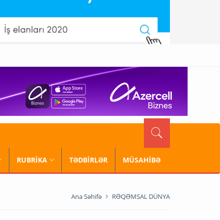
RUBRİKA
TƏDBİRLƏR
MÜSAHİBƏ
Ana Səhifə
RƏQƏMSAL DÜNYA