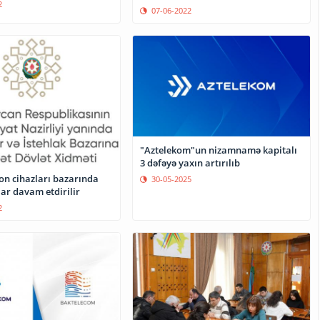
2
07-06-2022
"Aztelekom"un nizamnamə kapitalı
3 dəfəyə yaxın artırılıb
on cihazları bazarında
30-05-2025
ar davam etdirilir
2