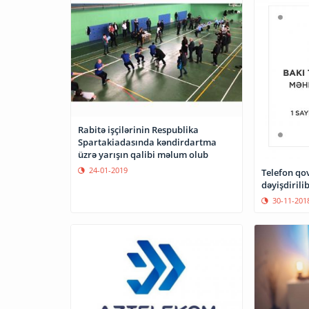
Rabitə işçilərinin Respublika
Spartakiadasında kəndirdartma
üzrə yarışın qalibi məlum olub
24-01-2019
Telefon qo
dəyişdirili
30-11-201