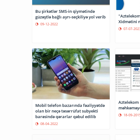
Bu şirkətlər SMS-in qiymətində
"Aztelekom
güzəştlə bağlı ayrı-seçkiliyə yol verib
Xidmətini 
09-12-2022
07-07-202
Aztelekom
Mobil telefon bazarında fəaliyyətdə
məhkəməyə
olan bir neçə təsərrüfat subyekti
18-09-201
barəsində qərarlar qəbul edilib
08-04-2022