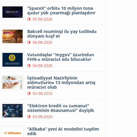
“SpaceX” orbitə 10 milyon tona
qədər yük çıxarmağı planlaşdırır
05-08-2026
Bakcell rouminqi ilə yay tətilində
dünyanı kəşf et
04-08-2026
Vətəndaşlar “mygov” üzərindən
FHN-ə müraciət edə biləcəklər
04-08-2026
İqtisadiyyat Nazirliyinin
xidmətlərinə 13 milyondan artıq
müraciət olub
03-08-2026
"Elektron kredit və zəmanət"
sisteminin Əsasnaməsi" dəyişib
03-08-2026
“Alibaba” yeni AI modelini təqdim
edib