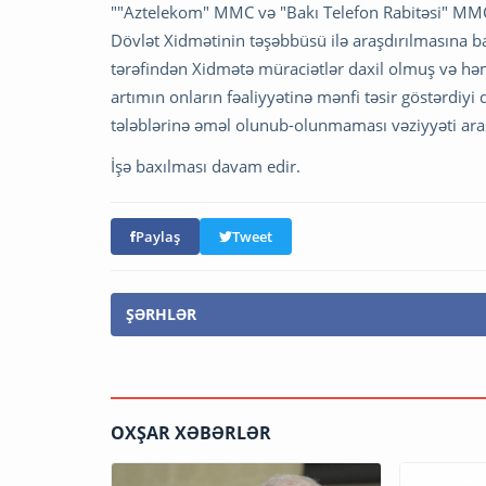
""Aztelekom" MMC və "Bakı Telefon Rabitəsi" MMC tə
Dövlət Xidmətinin təşəbbüsü ilə araşdırılmasına ba
tərəfindən Xidmətə müraciətlər daxil olmuş və həmi
artımın onların fəaliyyətinə mənfi təsir göstərdiyi
tələblərinə əməl olunub-olunmaması vəziyyəti araşdı
İşə baxılması davam edir.
Paylaş
Tweet
ŞƏRHLƏR
OXŞAR XƏBƏRLƏR