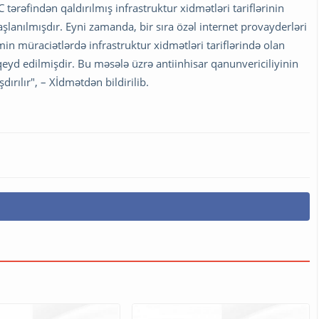
rəfindən qaldırılmış infrastruktur xidmətləri tariflərinin
şlanılmışdır. Eyni zamanda, bir sıra özəl internet provayderləri
n müraciətlərdə infrastruktur xidmətləri tariflərində olan
 qeyd edilmişdir. Bu məsələ üzrə antiinhisar qanunvericiliyinin
rılır", – Xİdmətdən bildirilib.