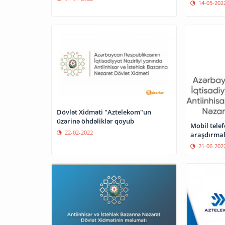
14-05-202
Dövlət Xidməti "Aztelekom"un
üzərinə öhdəliklər qoyub
Mobil telef
22-02-2022
araşdırmal
21-06-202