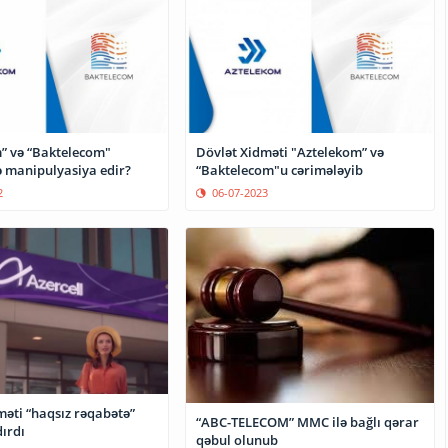
” və “Baktelecom"
Dövlət Xidməti "Aztelekom” və
ə manipulyasiya edir?
“Baktelecom"u cərimələyib
2
06-07-2023
məti “haqsız rəqabətə”
“ABC-TELECOM” MMC ilə bağlı qərar
dırdı
qəbul olunub