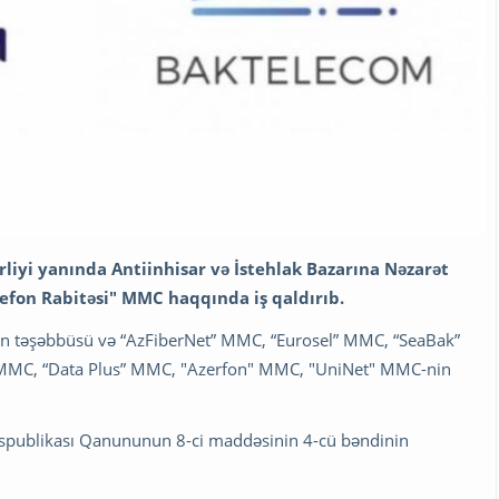
liyi yanında Antiinhisar və İstehlak Bazarına Nəzarət
efon Rabitəsi" MMC haqqında iş qaldırıb.
nin təşəbbüsü və “AzFiberNet” MMC, “Eurosel” MMC, “SeaBak”
 MMC, “Data Plus” MMC, "Azerfon" MMC, "UniNet" MMC-nin
Respublikası Qanununun 8-ci maddəsinin 4-cü bəndinin