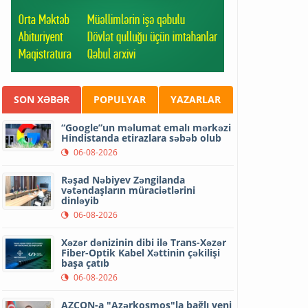
SON XƏBƏR
POPULYAR
YAZARLAR
“Google”un məlumat emalı mərkəzi
Hindistanda etirazlara səbəb olub
06-08-2026
Rəşad Nəbiyev Zəngilanda
vətəndaşların müraciətlərini
dinləyib
06-08-2026
Xəzər dənizinin dibi ilə Trans-Xəzər
Fiber-Optik Kabel Xəttinin çəkilişi
başa çatıb
06-08-2026
AZCON-a "Azərkosmos"la bağlı yeni