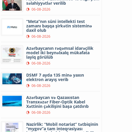
səlahiyyətlər verilib
06-08-2026
“Meta”nın süni intellekti test
zamanı başqa şirkətin sisteminə
daxil olub
06-08-2026
Azərbaycanın rəqəmsal idarəçilik
model iki beynəlxalq mükafata
layiq görülüb
06-08-2026
DSMF 7 ayda 135 minə yaxın
elektron arayış verib
06-08-2026
Azərbaycan və Qazaxıstan
Transxəzər Fiber-Optik Kabel
Xəttinin çəkilişini başa çatdırıb
06-08-2026
Nazirlik: “Mobil notariat” tətbiqinin
“mygov”a tam inteqrasiyası