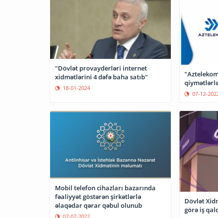
"Dövlət provayderləri internet
"Aztelekom
xidmətlərini 4 dəfə baha satıb"
qiymətlərl
18-01-2024
07-12-202
Mobil telefon cihazları bazarında
fəaliyyət göstərən şirkətlərlə
Dövlət Xid
əlaqədar qərar qəbul olunub
görə iş qal
07-07-2022