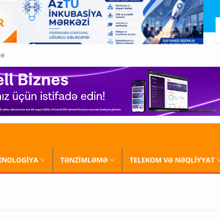
QƏ
XNOLOGİYA
TƏNZİMLƏMƏ
TELEKOM VƏ NƏQLİYYAT