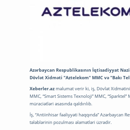
Azərbaycan Respublikasının İqtisadiyyat Nazir
Dövlət Xidməti "Aztelekom" MMC və "Bakı Tel
Xeberler.az
məlumat verir ki, iş, Dövlət Xidməti
MMC, “Smart Sistems Texnoloji” MMC, “Sparktel”
müraciətləri əsasında qaldırılıb.
İş, “Antiinhisar fəaliyyəti haqqında” Azərbaycan 
tələblərinin pozulması əlamətləri üzrədir.