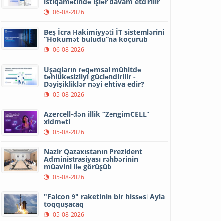
istiqamətində işlər davam etdirilir
06-08-2026
Beş İcra Hakimiyyəti İT sistemlərini
“Hökumət buludu”na köçürüb
06-08-2026
Uşaqların rəqəmsal mühitdə
təhlükəsizliyi gücləndirilir -
Dəyişikliklər nəyi ehtiva edir?
05-08-2026
Azercell-dən illik “ZengimCELL”
xidməti
05-08-2026
Nazir Qazaxıstanın Prezident
Administrasiyası rəhbərinin
müavini ilə görüşüb
05-08-2026
"Falcon 9" raketinin bir hissəsi Ayla
toqquşacaq
05-08-2026