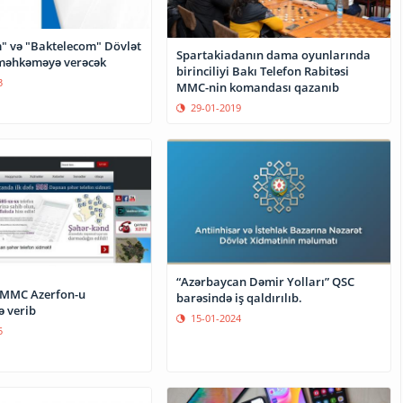
" və "Baktelecom" Dövlət
Spartakiadanın dama oyunlarında
məhkəməyə verəcək
birinciliyi Bakı Telefon Rabitəsi
3
MMC-nin komandası qazanıb
29-01-2019
“Azərbaycan Dəmir Yolları” QSC
 MMC Azerfon-u
barəsində iş qaldırılıb.
 verib
15-01-2024
5