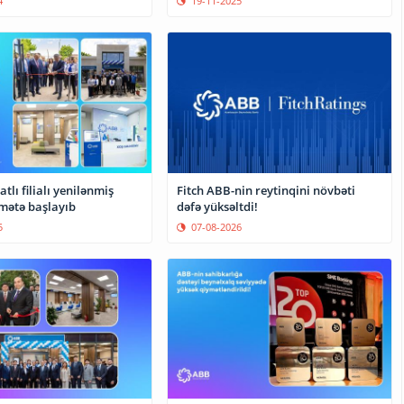
4
19-11-2025
tlı filialı yenilənmiş
Fitch ABB-nin reytinqini növbəti
da xidmətə başlayıb
dəfə yüksəltdi!
5
07-08-2026