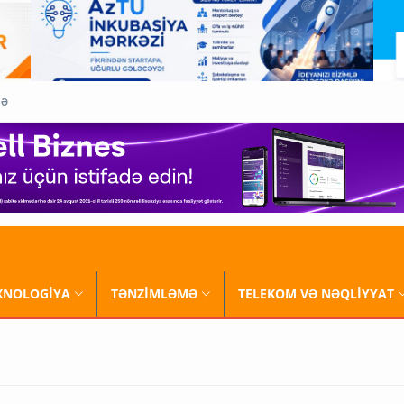
QƏ
XNOLOGİYA
TƏNZİMLƏMƏ
TELEKOM VƏ NƏQLİYYAT