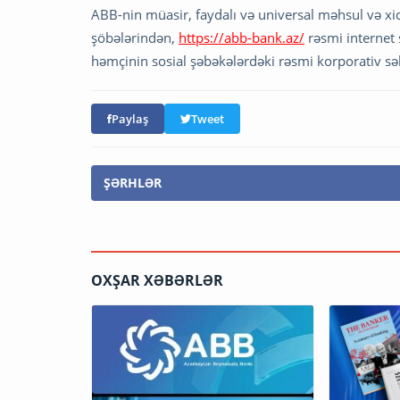
ABB-nin müasir, faydalı və universal məhsul və xi
şöbələrindən,
https://abb-bank.az/
rəsmi internet
həmçinin sosial şəbəkələrdəki rəsmi korporativ sə
Paylaş
Tweet
ŞƏRHLƏR
OXŞAR XƏBƏRLƏR