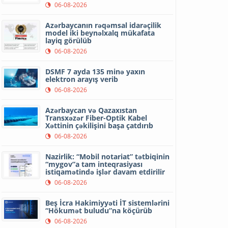
06-08-2026
Azərbaycanın rəqəmsal idarəçilik
model iki beynəlxalq mükafata
layiq görülüb
06-08-2026
DSMF 7 ayda 135 minə yaxın
elektron arayış verib
06-08-2026
Azərbaycan və Qazaxıstan
Transxəzər Fiber-Optik Kabel
Xəttinin çəkilişini başa çatdırıb
06-08-2026
Nazirlik: “Mobil notariat” tətbiqinin
“mygov”a tam inteqrasiyası
istiqamətində işlər davam etdirilir
06-08-2026
Beş İcra Hakimiyyəti İT sistemlərini
“Hökumət buludu”na köçürüb
06-08-2026