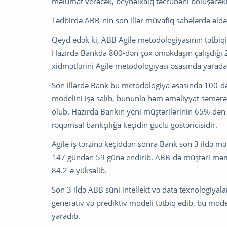
məlumat verəcək, beynəlxalq təcrübəni bölüşəcəkl
Tədbirdə ABB-nin son illər müvafiq sahələrdə əldə
Qeyd edək ki, ABB Agile metodologiyasının tətbiq
Hazırda Bankda 800-dən çox əməkdaşın çalışdığı 23
xidmətlərini Agile metodologiyası əsasında yaradara
Son illərdə Bank bu metodologiya əsasında 100-də
modelini işə salıb, bununla həm əməliyyat səmərəli
olub. Hazırda Bankın yeni müştərilərinin 65%-dən 
rəqəmsal bankçılığa keçidin güclü göstəricisidir.
Agile iş tərzinə keçiddən sonra Bank son 3 ildə 
147 gündən 59 günə endirib. ABB-də müştəri məmnu
84.2-ə yüksəlib.
Son 3 ildə ABB süni intellekt və data texnologiyalar
generativ və prediktiv modeli tətbiq edib, bu mo
yaradıb.