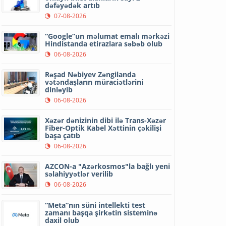
dəfəyədək artıb
07-08-2026
“Google”un məlumat emalı mərkəzi
Hindistanda etirazlara səbəb olub
06-08-2026
Rəşad Nəbiyev Zəngilanda
vətəndaşların müraciətlərini
dinləyib
06-08-2026
Xəzər dənizinin dibi ilə Trans-Xəzər
Fiber-Optik Kabel Xəttinin çəkilişi
başa çatıb
06-08-2026
AZCON-a "Azərkosmos"la bağlı yeni
səlahiyyətlər verilib
06-08-2026
“Meta”nın süni intellekti test
zamanı başqa şirkətin sisteminə
daxil olub