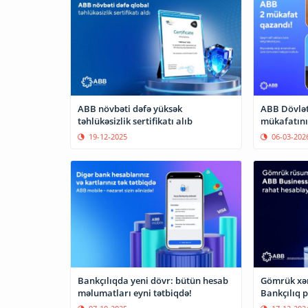
ABB növbəti dəfə yüksək
ABB Dövlət
təhlükəsizlik sertifikatı alıb
mükafatını
19-12-2025
06-03-202
Bankçılıqda yeni dövr: bütün hesab
Gömrük xər
məlumatları eyni tətbiqdə!
B