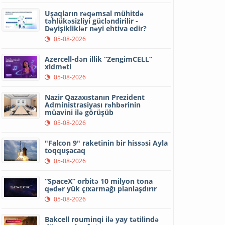
Uşaqların rəqəmsal mühitdə
təhlükəsizliyi gücləndirilir -
Dəyişikliklər nəyi ehtiva edir?
05-08-2026
Azercell-dən illik “ZengimCELL”
xidməti
05-08-2026
Nazir Qazaxıstanın Prezident
Administrasiyası rəhbərinin
müavini ilə görüşüb
05-08-2026
"Falcon 9" raketinin bir hissəsi Ayla
toqquşacaq
05-08-2026
“SpaceX” orbitə 10 milyon tona
qədər yük çıxarmağı planlaşdırır
05-08-2026
Bakcell rouminqi ilə yay tətilində