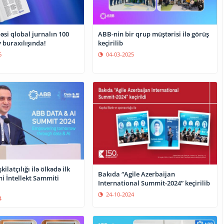
si qlobal jurnalın 100
ABB-nin bir qrup müştərisi ilə görüş
y buraxılışında!
keçirilib
6
04-03-2025
ilatçılığı ilə ölkədə ilk
Bakıda “Agile Azerbaijan
i İntellekt Sammiti
International Summit-2024” keçirilib
24-10-2024
4