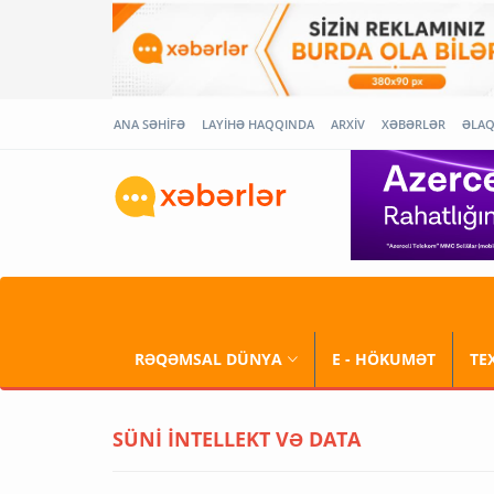
ANA SƏHİFƏ
LAYİHƏ HAQQINDA
ARXİV
XƏBƏRLƏR
ƏLA
RƏQƏMSAL DÜNYA
E - HÖKUMƏT
TE
SÜNİ İNTELLEKT VƏ DATA