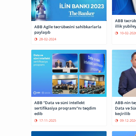
ABB təcrübə
illik yubile
ABB Agile təcrübəsini sahibkarlarla
paylaşıb
10-02-202
28-02-2024
ABB “Data və süni intellekt
ABB-nin təşk
sertifikasiya proqramı”nı təqdim
Data və Sün
edib
keçirilib
17-11-2025
09-12-202