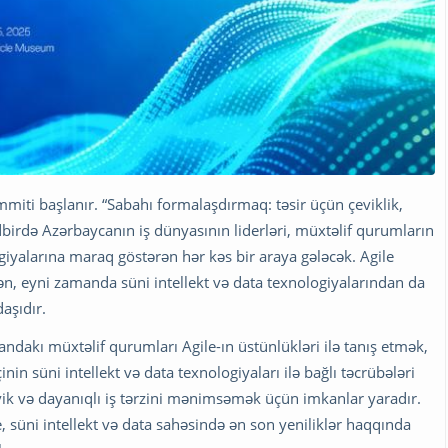
iti başlanır. “Sabahı formalaşdırmaq: təsir üçün çeviklik,
tədbirdə Azərbaycanın iş dünyasının liderləri, müxtəlif qurumların
logiyalarına maraq göstərən hər kəs bir araya gələcək. Agile
dən, eyni zamanda süni intellekt və data texnologiyalarından da
aşıdır.
andakı müxtəlif qurumları Agile-ın üstünlükləri ilə tanış etmək,
n süni intellekt və data texnologiyaları ilə bağlı təcrübələri
ik və dayanıqlı iş tərzini mənimsəmək üçün imkanlar yaradır.
, süni intellekt və data sahəsində ən son yeniliklər haqqında