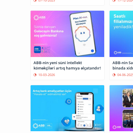
07-10-2025
17-12-202
ABB-nin yeni süni intellekt
ABB-nin Saa
köməkçiləri artıq hamıya əlçatandır!
bina
10-03-2026
04-06-202