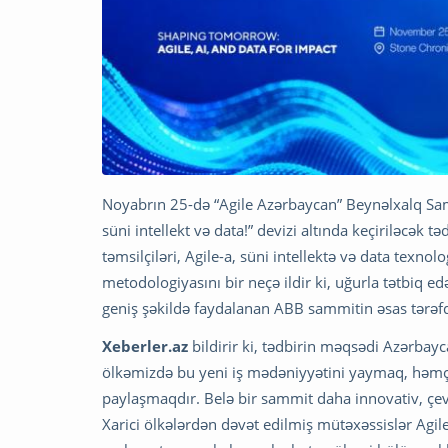
Noyabrın 25-də “Agile Azərbaycan” Beynəlxalq Samm
süni intellekt və data!” devizi altında keçiriləcək 
təmsilçiləri, Agile-a, süni intellektə və data texno
metodologiyasını bir neçə ildir ki, uğurla tətbiq e
geniş şəkildə faydalanan ABB sammitin əsas tərəfd
Xeberler.az
bildirir ki, tədbirin məqsədi Azərbayc
ölkəmizdə bu yeni iş mədəniyyətini yaymaq, həmçini
paylaşmaqdır. Belə bir sammit daha innovativ, çev
Xarici ölkələrdən dəvət edilmiş mütəxəssislər Agile