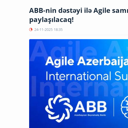
ABB-nin dəstəyi ilə Agile samm
paylaşılacaq!
24-11-2025
18:35