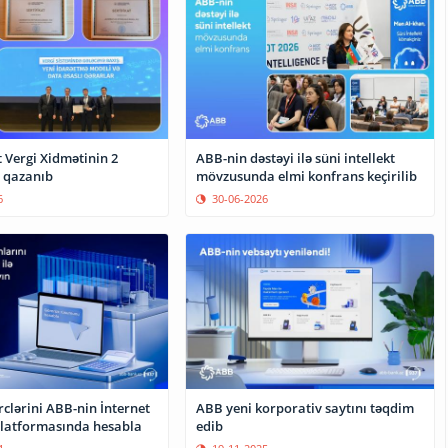
 Vergi Xidmətinin 2
ABB-nin dəstəyi ilə süni intellekt
 qazanıb
mövzusunda elmi konfrans keçirilib
6
30-06-2026
clərini ABB-nin İnternet
ABB yeni korporativ saytını təqdim
ankçılıq platformasında hesabla
edib