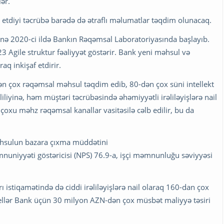
ər.
 etdiyi təcrübə barədə də ətraflı məlumatlar təqdim olunacaq.
inə 2020-ci ildə Bankın Rəqəmsal Laboratoriyasında başlayıb.
 Agile struktur fəaliyyət göstərir. Bank yeni məhsul və
q inkişaf etdirir.
n çox rəqəmsal məhsul təqdim edib, 80-dən çox süni intellekt
liyinə, həm müştəri təcrübəsində əhəmiyyətli irəliləyişlərə nail
çoxu məhz rəqəmsal kanallar vasitəsilə cəlb edilir, bu da
məhsulun bazara çıxma müddətini
niyyəti göstəricisi (NPS) 76.9-a, işçi məmnunluğu səviyyəsi
ı istiqamətində də ciddi irəliləyişlərə nail olaraq 160-dan çox
dellər Bank üçün 30 milyon AZN-dən çox müsbət maliyyə təsiri