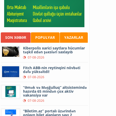
SON XƏBƏR
POPULYAR
YAZARLAR
Kiberpolis xarici saytlara hücumlar
təşkil edən şəxsləri saxlayıb
07-08-2026
Fitch ABB-nin reytinqini növbəti
dəfə yüksəltdi!
07-08-2026
“Əmək və Məşğulluq” altsistemində
hazırda 65 mindən çox aktiv
vakansiya var
07-08-2026
“Biletim.az” portalı üzərindən
onlayn bilet alanların sayı 2