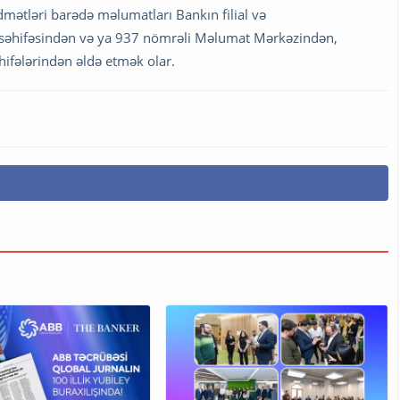
dmətləri barədə məlumatları Bankın filial və
 səhifəsindən və ya 937 nömrəli Məlumat Mərkəzindən,
hifələrindən əldə etmək olar.