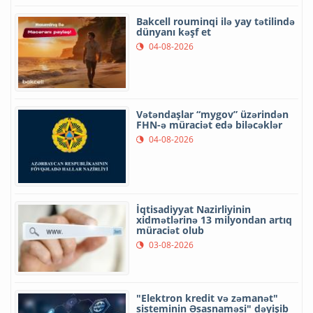
Bakcell rouminqi ilə yay tətilində
dünyanı kəşf et
04-08-2026
Vətəndaşlar “mygov” üzərindən
FHN-ə müraciət edə biləcəklər
04-08-2026
İqtisadiyyat Nazirliyinin
xidmətlərinə 13 milyondan artıq
müraciət olub
03-08-2026
"Elektron kredit və zəmanət"
sisteminin Əsasnaməsi" dəyişib