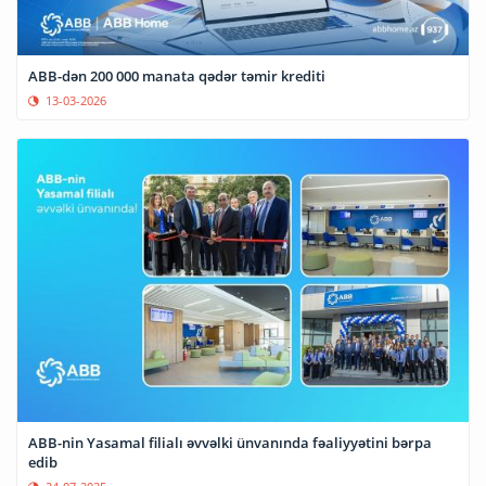
ABB-dən 200 000 manata qədər təmir krediti
13-03-2026
ABB-nin Yasamal filialı əvvəlki ünvanında fəaliyyətini bərpa
edib