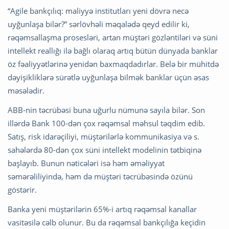
“Agile bankçılıq: maliyyə institutları yeni dövrə necə
uyğunlaşa bilər?” sərlövhəli məqalədə qeyd edilir ki,
rəqəmsallaşma prosesləri, artan müştəri gözləntiləri və süni
intellekt reallığı ilə bağlı olaraq artıq bütün dünyada banklar
öz fəaliyyətlərinə yenidən baxmaqdadırlar. Belə bir mühitdə
dəyişikliklərə sürətlə uyğunlaşa bilmək banklar üçün əsas
məsələdir.
ABB-nin təcrübəsi buna uğurlu nümunə sayıla bilər. Son
illərdə Bank 100-dən çox rəqəmsal məhsul təqdim edib.
Satış, risk idarəçiliyi, müştərilərlə kommunikasiya və s.
sahələrdə 80-dən çox süni intellekt modelinin tətbiqinə
başlayıb. Bunun nəticələri isə həm əməliyyat
səmərəliliyində, həm də müştəri təcrübəsində özünü
göstərir.
Banka yeni müştərilərin 65%-i artıq rəqəmsal kanallar
vasitəsilə cəlb olunur. Bu da rəqəmsal bankçılığa keçidin