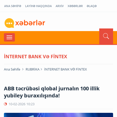
ANA SƏHİFƏ
LAYİHƏ HAQQINDA
ARXİV
XƏBƏRLƏR
ƏLAQƏ
İNTERNET BANK VƏ FİNTEX
Ana Səhifə
RUBRİKA
İNTERNET BANK VƏ FİNTEX
ABB təcrübəsi qlobal jurnalın 100 illik
yubiley buraxılışında!
10-02-2026
10:23