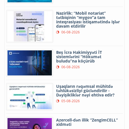
Nazirlik: “Mobil notariat”
tətbiqinin “mygov”a tam
inteqrasiyası istiqamətində işlər
davam etdirilir
06-08-2026
Beş İcra Hakimiyyəti İT
sistemlərini “Hökumət
buludu”na köçürüb
06-08-2026
Uşaqların rəqəmsal mühitdə
təhlükəsizliyi gücləndirilir -
Dəyişikliklər nəyi ehtiva edir?
05-08-2026
Azercell-dən illik “ZengimCELL”
xidməti