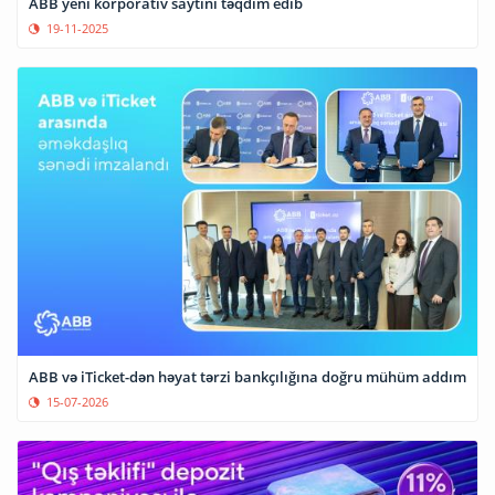
ABB yeni korporativ saytını təqdim edib
19-11-2025
ABB və iTicket-dən həyat tərzi bankçılığına doğru mühüm addım
15-07-2026