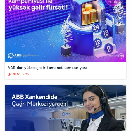
ABB-dən yüksək gəlirli əmanət kampaniyası
28-01-2026