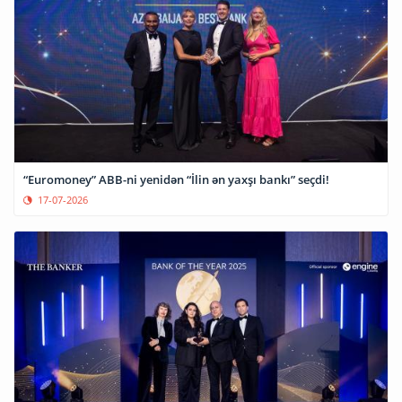
“Euromoney” ABB-ni yenidən “İlin ən yaxşı bankı” seçdi!
17-07-2026