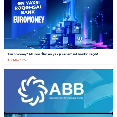
“Euromoney” ABB-ni “İlin ən yaxşı rəqəmsal bankı” seçdi!
21-07-2025