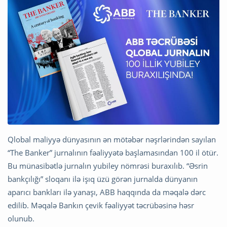
Qlobal maliyyə dünyasının ən mötəbər nəşrlərindən sayılan
“The Banker” jurnalının fəaliyyətə başlamasından 100 il ötür.
Bu münasibətlə jurnalın yubiley nömrəsi buraxılıb. “Əsrin
bankçılığı” sloqanı ilə işıq üzü görən jurnalda dünyanın
aparıcı bankları ilə yanaşı, ABB haqqında da məqalə dərc
edilib. Məqalə Bankın çevik fəaliyyət təcrübəsinə həsr
olunub.