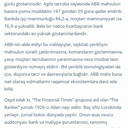
güclü göstəricisidir. Agile təcrübə sayəsində ABB məhsulun
bazara çıxma müddətini 147 gündən 59 günə qədər endirib.
Bankda işçi məmnunluğu 84,2-ə, müştəri məmnuniyyəti isə
76,9-a yüksəlib. Belə bir nəticə Azərbaycanın bank
sektorundakı ən yüksək göstəricilərdəndir.
ABB-nin əldə etdiyi bu irəliləyişlər, təşkilati çevikliyin
məhsulun sürətli çatdırılmasına, komandanın güclənməsinə,
yaxşı müştəri təcrübəsinin yaranmasına necə müsbət təsir
göstərdiyini nümayiş etdirir. Əsl çeviklik texnologiyadan da
çox, düşüncə tərzi və davranışlarla bağlıdır. ABB məhz buna
nail olaraq xidmətlərini rəqəmsal ekosistemlərə daxil edə
bilib.
Qeyd edək ki, “The Financial Times” qrupuna aid olan “The
Banker” jurnalı 1926-cı ildən nəşr edilir. Baş ofisi Londonda
yerləşir. Jurnal bütün dünyada yayılır. Onun əsas oxucu
auditoriyası bank və maliyyə qurumlarının, tanınmış