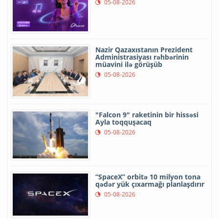
05-08-2026
Nazir Qazaxıstanın Prezident
Administrasiyası rəhbərinin
müavini ilə görüşüb
05-08-2026
"Falcon 9" raketinin bir hissəsi
Ayla toqquşacaq
05-08-2026
“SpaceX” orbitə 10 milyon tona
qədər yük çıxarmağı planlaşdırır
05-08-2026