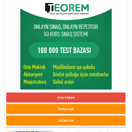
SON XƏBƏR
POPULYAR
YAZARLAR