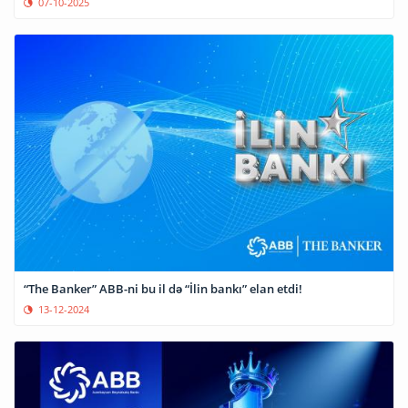
07-10-2025
“The Banker” ABB-ni bu il də “İlin bankı” elan etdi!
13-12-2024