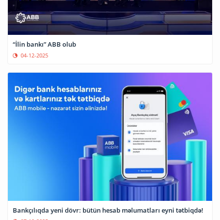
“İlin bankı” ABB olub
04-12-2025
Bankçılıqda yeni dövr: bütün hesab məlumatları eyni tətbiqdə!