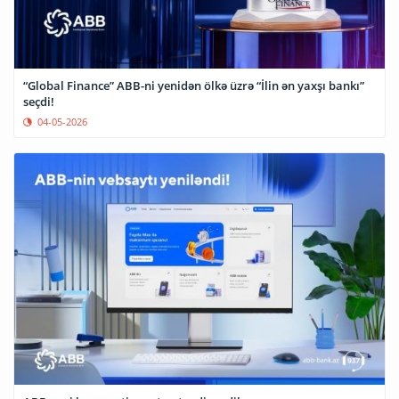
“Global Finance” ABB-ni yenidən ölkə üzrə “İlin ən yaxşı bankı”
seçdi!
04-05-2026