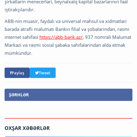
şirkətlərin menecerləri, beynəlxalq kapital bazarlarının fəal
iştirakçılarıdır.
ABB-nin müasir, faydalı və universal məhsul və xidmətləri
barədə ətraflı məlumatı Bankın filial və şöbələrindən, rəsmi
internet səhifəsi
https://abb-bank.az/
, 937 nömrəli Məlumat
Mərkəzi və rəsmi sosial şəbəkə səhifələrindən əldə etmək
mümkündür.
Paylaş
Tweet
ŞƏRHLƏR
OXŞAR XƏBƏRLƏR