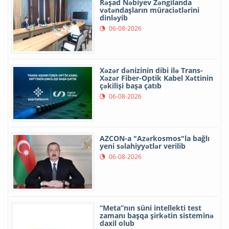
Rəşad Nəbiyev Zəngilanda
vətəndaşların müraciətlərini
dinləyib
06-08-2026
Xəzər dənizinin dibi ilə Trans-
Xəzər Fiber-Optik Kabel Xəttinin
çəkilişi başa çatıb
06-08-2026
AZCON-a "Azərkosmos"la bağlı
yeni səlahiyyətlər verilib
06-08-2026
“Meta”nın süni intellekti test
zamanı başqa şirkətin sisteminə
daxil olub