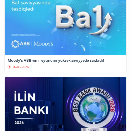
Moody’s ABB-nin reytinqini yüksək səviyyədə saxladı!
16-06-2026