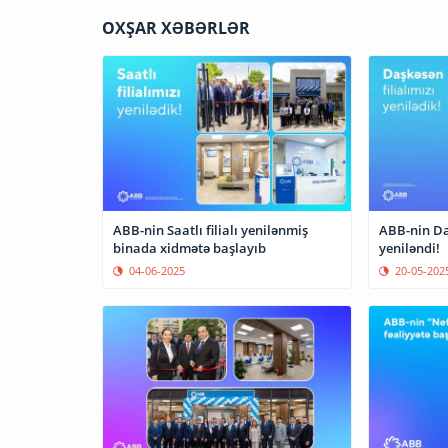
OXŞAR XƏBƏRLƏR
ABB-nin Saatlı filialı yenilənmiş
ABB-nin Daş
binada xidmətə başlayıb
yeniləndi!
04-06-2025
20-05-202