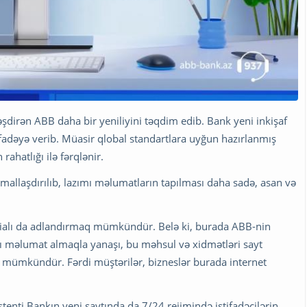
əşdirən ABB daha bir yeniliyini təqdim edib. Bank yeni inkişaf
ifadəyə verib. Müasir qlobal standartlara uyğun hazırlanmış
rahatlığı ilə fərqlənir.
timallaşdırılıb, lazımı məlumatların tapılması daha sadə, asan və
ilialı da adlandırmaq mümkündür. Belə ki, burada ABB-nin
flı məlumat almaqla yanaşı, bu məhsul və xidmətləri sayt
k mümkündür. Fərdi müştərilər, bizneslər burada internet
stenti Bankın yeni saytında da 7/24 rejimində istifadəçilərin