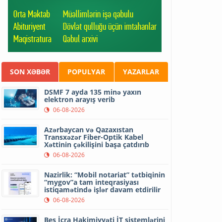
SON XƏBƏR
POPULYAR
YAZARLAR
DSMF 7 ayda 135 minə yaxın
elektron arayış verib
06-08-2026
Azərbaycan və Qazaxıstan
Transxəzər Fiber-Optik Kabel
Xəttinin çəkilişini başa çatdırıb
06-08-2026
Nazirlik: “Mobil notariat” tətbiqinin
“mygov”a tam inteqrasiyası
istiqamətində işlər davam etdirilir
06-08-2026
Beş İcra Hakimiyyəti İT sistemlərini