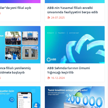
lər”də yeni filial açıb
ABB-nin Yasamal filialı əvvəlki
ünvanında fəaliyyətini bərpa edib
5
24-07-2025
cə filialı yenilənmiş
ABB Səhmdarlarının Ümumi
xidmətə başlayıb
Yığıncağı keçirilib
6
16-12-2024