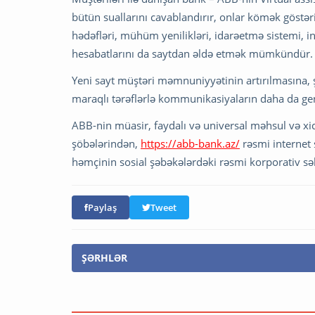
bütün suallarını cavablandırır, onlar kömək göstər
hədəfləri, mühüm yenilikləri, idarəetmə sistemi, i
hesabatlarını da saytdan əldə etmək mümkündür.
Yeni sayt müştəri məmnuniyyətinin artırılmasına, ş
maraqlı tərəflərlə kommunikasiyaların daha da g
ABB-nin müasir, faydalı və universal məhsul və xi
şöbələrindən,
https://abb-bank.az/
rəsmi internet
həmçinin sosial şəbəkələrdəki rəsmi korporativ sə
Paylaş
Tweet
ŞƏRHLƏR