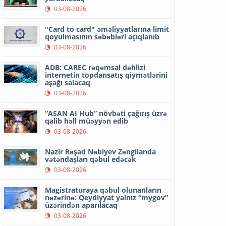
03-08-2026
"Card to card" əməliyyatlarına limit
qoyulmasının səbəbləri açıqlanıb
03-08-2026
ADB: CAREC rəqəmsal dəhlizi
internetin topdansatış qiymətlərini
aşağı salacaq
03-08-2026
“ASAN AI Hub” növbəti çağırış üzrə
qalib həll müəyyən edib
03-08-2026
Nazir Rəşad Nəbiyev Zəngilanda
vətəndaşları qəbul edəcək
03-08-2026
Magistraturaya qəbul olunanların
nəzərinə: Qeydiyyat yalnız “mygov”
üzərindən aparılacaq
03-08-2026