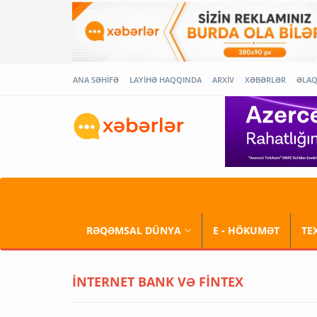
ANA SƏHİFƏ
LAYİHƏ HAQQINDA
ARXİV
XƏBƏRLƏR
ƏLA
RƏQƏMSAL DÜNYA
E - HÖKUMƏT
TE
İNTERNET BANK VƏ FİNTEX