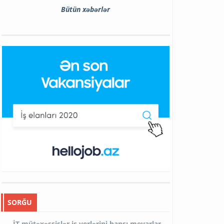
Bütün xəbərlər
SORĞU
İT mütəxəssislər iş yerlərini hansı meyarlar