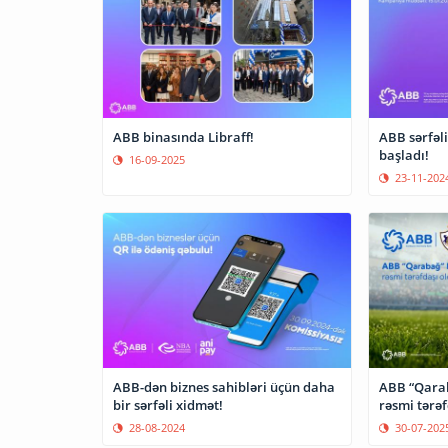
ABB binasında Libraff!
ABB sərfəl
başladı!
16-09-2025
23-11-202
ABB-dən biznes sahibləri üçün daha
ABB “Qarab
bir sərfəli xidmət!
rəsmi tərəf
28-08-2024
30-07-202