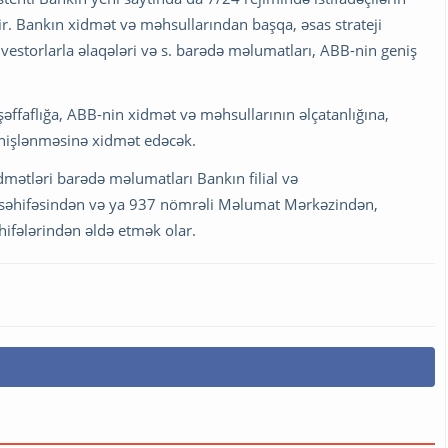
ir. Bankın xidmət və məhsullarından başqa, əsas strateji
nvestorlarla əlaqələri və s. barədə məlumatları, ABB-nin geniş
əffaflığa, ABB-nin xidmət və məhsullarının əlçatanlığına,
enişlənməsinə xidmət edəcək.
dmətləri barədə məlumatları Bankın filial və
 səhifəsindən və ya 937 nömrəli Məlumat Mərkəzindən,
hifələrindən əldə etmək olar.