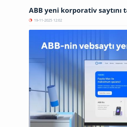
ABB yeni korporativ saytını 
19-11-2025
12:02