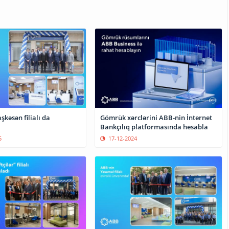
kəsən filialı da
Gömrük xərclərini ABB-nin İnternet
Bankçılıq platformasında hesabla
5
17-12-2024