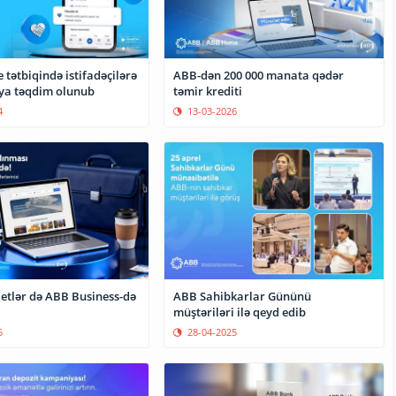
tətbiqində istifadəçilərə
ABB-dən 200 000 manata qədər
iya təqdim olunub
təmir krediti
4
13-03-2026
letlər də ABB Business-də
ABB Sahibkarlar Gününü
müştəriləri ilə qeyd edib
6
28-04-2025