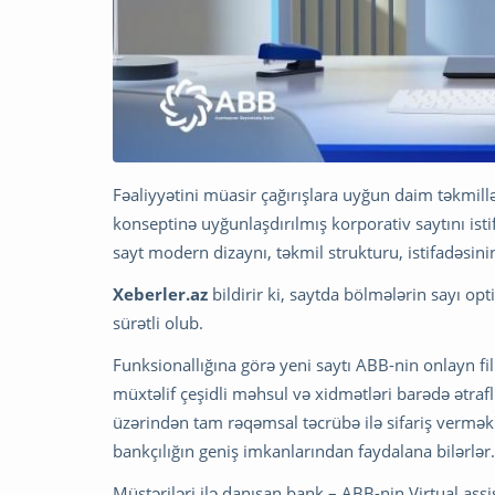
Fəaliyyətini müasir çağırışlara uyğun daim təkmill
konseptinə uyğunlaşdırılmış korporativ saytını ist
sayt modern dizaynı, təkmil strukturu, istifadəsinin 
Xeberler.az
bildirir ki, saytda bölmələrin sayı op
sürətli olub.
Funksionallığına görə yeni saytı ABB-nin onlayn f
müxtəlif çeşidli məhsul və xidmətləri barədə ətra
üzərindən tam rəqəmsal təcrübə ilə sifariş vermə
bankçılığın geniş imkanlarından faydalana bilərlər.
Müştəriləri ilə danışan bank – ABB-nin Virtual assi