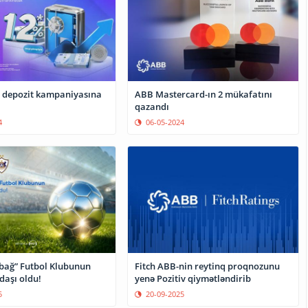
i depozit kampaniyasına
ABB Mastercard-ın 2 mükafatını
qazandı
4
06-05-2024
ağ” Futbol Klubunun
Fitch ABB-nin reytinq proqnozunu
daşı oldu!
yenə Pozitiv qiymətləndirib
5
20-09-2025