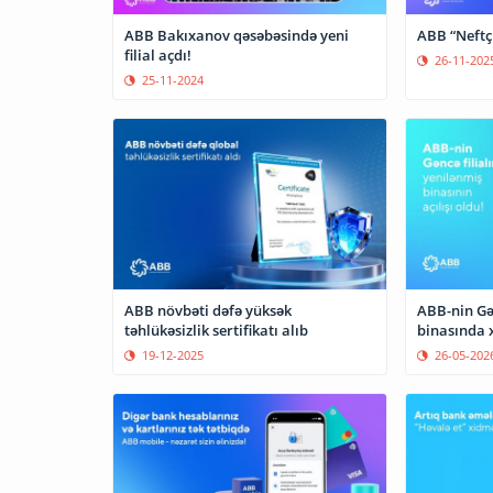
ABB Bakıxanov qəsəbəsində yeni
ABB “Neftçi
filial açdı!
26-11-202
25-11-2024
ABB növbəti dəfə yüksək
ABB-nin Gən
təhlükəsizlik sertifikatı alıb
binasında 
19-12-2025
26-05-202