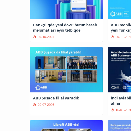
Bankçılıqda yeni dövr: bütün hesab
ABB mobile 
məlumatları eyni tətbiqdə!
yeni funks
07-10-2025
20-11-202
ABB Şuşada filial yaradıb
İndi aviabi
alınır
29-07-2026
16-01-202