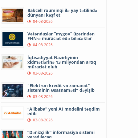
Bakcell rouminqi ilə yay tətilində
dünyanı kəşf et
04-08-2026
Vətəndaşlar “mygov” üzərindən
FHN-ə müraciət edə biləcəklər
04-08-2026
İqtisadiyyat Nazirliyinin
xidmətlərinə 13 milyondan artıq
müraciət olub
03-08-2026
"Elektron kredit və zəmanət"
sisteminin Əsasnaməsi" dəyişib
03-08-2026
“Alibaba” yeni AI modelini təqdim
edib
03-08-2026
“Dənizçilik” informasiya sistemi
yaradılacaq