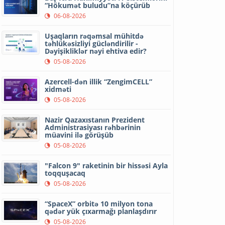
“Hökumət buludu”na köçürüb
06-08-2026
Uşaqların rəqəmsal mühitdə
təhlükəsizliyi gücləndirilir -
Dəyişikliklər nəyi ehtiva edir?
05-08-2026
Azercell-dən illik “ZengimCELL”
xidməti
05-08-2026
Nazir Qazaxıstanın Prezident
Administrasiyası rəhbərinin
müavini ilə görüşüb
05-08-2026
"Falcon 9" raketinin bir hissəsi Ayla
toqquşacaq
05-08-2026
“SpaceX” orbitə 10 milyon tona
qədər yük çıxarmağı planlaşdırır
05-08-2026