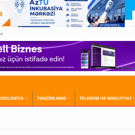
QƏ
XNOLOGİYA
TƏNZİMLƏMƏ
TELEKOM VƏ NƏQLİYYAT