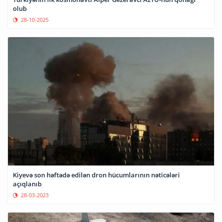
olub
28-10-2025
Kiyevə son həftədə edilən dron hücumlarının nəticələri
açıqlanıb
28-03-2023