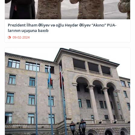
Prezident İlham Əliyev və oğlu Heydər Əliyev “Akıncı” PUA-
larının uçuşuna baxıb
09-02-2024