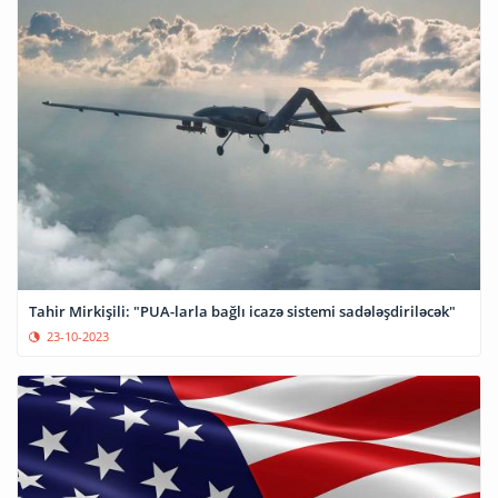
Tahir Mirkişili: "PUA-larla bağlı icazə sistemi sadələşdiriləcək"
23-10-2023