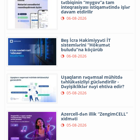
tətbiqinin “mygov”a tam
inteqrasiyası istiqamətində işlər
davam etdirilir
06-08-2026
Beş İcra Hakimiyyəti İT
sistemlərini “Hökumət
buludu”na köçürüb
06-08-2026
Uşaqların rəqəmsal mühitdə
təhlükəsizliyi gücləndirilir -
Dəyişikliklər nəyi ehtiva edir?
05-08-2026
Azercell-dən illik “ZengimCELL”
xidməti
05-08-2026