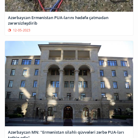
Azərbaycan Ermənistan PUA-larını hədəfə çatmadan
zərərsizləşdirib
12-05-2023
Azərbaycan MN: "Ermənistan silahlı qüvvələri zərbə PUA-ları
tətbiq edir"