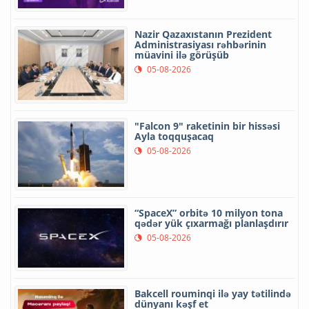
Nazir Qazaxıstanın Prezident
Administrasiyası rəhbərinin
müavini ilə görüşüb
05-08-2026
"Falcon 9" raketinin bir hissəsi
Ayla toqquşacaq
05-08-2026
“SpaceX” orbitə 10 milyon tona
qədər yük çıxarmağı planlaşdırır
05-08-2026
Bakcell rouminqi ilə yay tətilində
dünyanı kəşf et