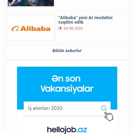
“Alibaba” yeni AI modelini
təqdim edib
03-08-2026
Bütün xəbərlər