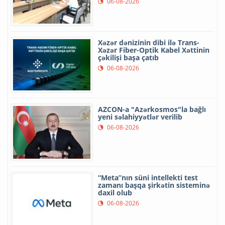
06-08-2026
Xəzər dənizinin dibi ilə Trans-
Xəzər Fiber-Optik Kabel Xəttinin
çəkilişi başa çatıb
06-08-2026
AZCON-a "Azərkosmos"la bağlı
yeni səlahiyyətlər verilib
06-08-2026
“Meta”nın süni intellekti test
zamanı başqa şirkətin sisteminə
daxil olub
06-08-2026