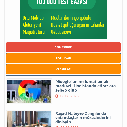
SON XƏBƏR
POPULYAR
YAZARLAR
“Google”un məlumat emalı
mərkəzi Hindistanda etirazlara
səbəb olub
06-08-2026
Rəşad Nəbiyev Zəngilanda
vətəndaşların müraciətlərini
dinləyib