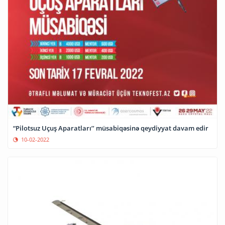
“Pilotsuz Uçuş Aparatları’’ müsabiqəsinə qeydiyyat davam edir
10-02-2022