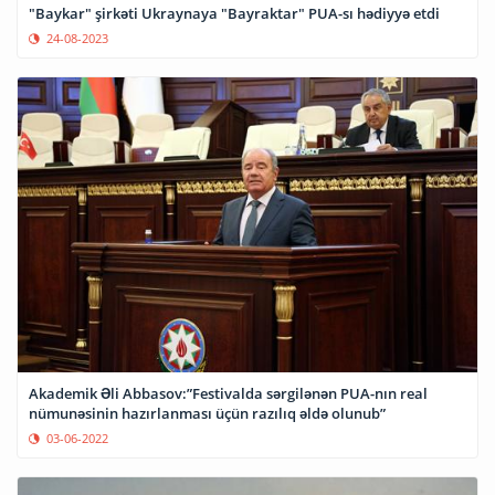
"Baykar" şirkəti Ukraynaya "Bayraktar" PUA-sı hədiyyə etdi
24-08-2023
Akademik Əli Abbasov:”Festivalda sərgilənən PUA-nın real
nümunəsinin hazırlanması üçün razılıq əldə olunub”
03-06-2022