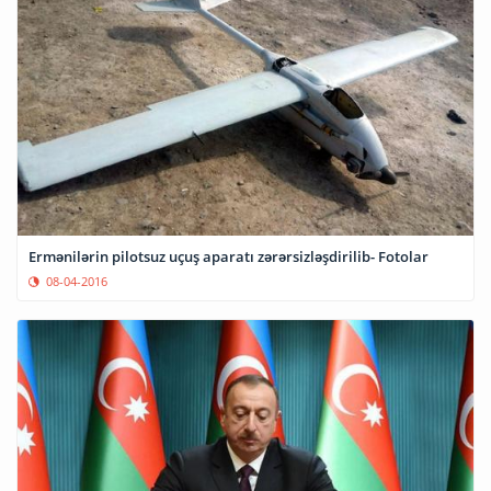
Ermənilərin pilotsuz uçuş aparatı zərərsizləşdirilib- Fotolar
08-04-2016