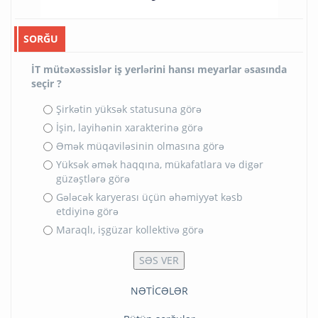
SORĞU
İT mütəxəssislər iş yerlərini hansı meyarlar əsasında
seçir ?
Şirkətin yüksək statusuna görə
İşin, layihənin xarakterinə görə
Əmək müqaviləsinin olmasına görə
Yüksək əmək haqqına, mükafatlara və digər
güzəştlərə görə
Gələcək karyerası üçün əhəmiyyət kəsb
etdiyinə görə
Maraqlı, işgüzar kollektivə görə
NƏTİCƏLƏR