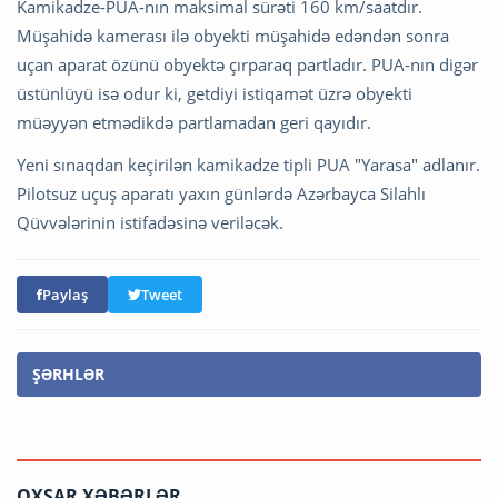
Kamikadze-PUA-nın maksimal sürəti 160 km/saatdır.
Müşahidə kamerası ilə obyekti müşahidə edəndən sonra
uçan aparat özünü obyektə çırparaq partladır. PUA-nın digər
üstünlüyü isə odur ki, getdiyi istiqamət üzrə obyekti
müəyyən etmədikdə partlamadan geri qayıdır.
Yeni sınaqdan keçirilən kamikadze tipli PUA "Yarasa" adlanır.
Pilotsuz uçuş aparatı yaxın günlərdə Azərbayca Silahlı
Qüvvələrinin istifadəsinə veriləcək.
Paylaş
Tweet
ŞƏRHLƏR
OXŞAR XƏBƏRLƏR