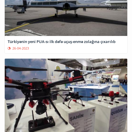
Türkiyənin yeni PUA-sı ilk dəfə uçuş-enmə zolağına çıxarılıb
26-04-2023