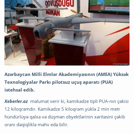
Azərbaycan Milli Elmlər Akademiyasının (AMEA) Yüksək
Texnologiyalar Parkı pilotsuz uçuş aparatı (PUA)
istehsal edib.
Xeberler.az
məlumat verir ki, kamikadze tipli PUA-nın çəkisi
12 kiloqramdır. Kamikadze 5 kiloqram yüklə 2 min metr
hündürlüyə qalxa və düşmən obyektlərinin xəritəsini çəkib
oranı dəqiqliklə məhv edə bilir.