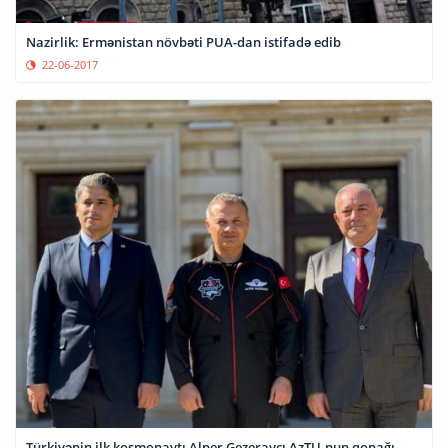
Nazirlik: Ermənistan növbəti PUA-dan istifadə edib
22-06-2017
Türkiyənin ilk kosmonavtı Alper Gezeravcı AzTU-nun qonağı