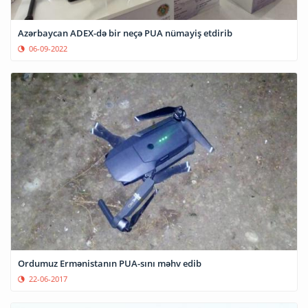
Azərbaycan ADEX-də bir neçə PUA nümayiş etdirib
06-09-2022
Ordumuz Ermənistanın PUA-sını məhv edib
22-06-2017