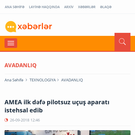
ANA SƏHİFƏ
LAYİHƏ HAQQINDA
ARXİV
XƏBƏRLƏR
ƏLAQƏ
AVADANLIQ
Ana Səhifə
TEXNOLOGİYA
AVADANLIQ
AMEA ilk dəfə pilotsuz uçuş aparatı
istehsal edib
26-09-2018
12:46