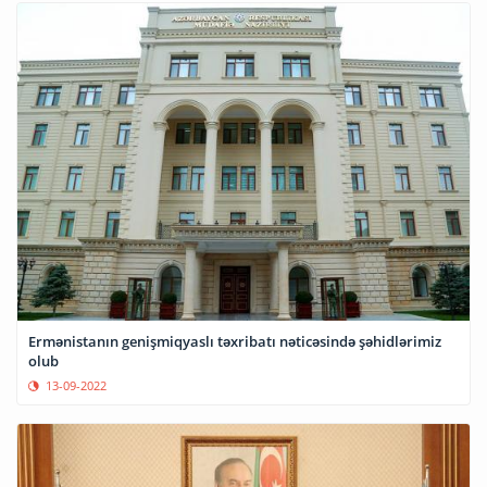
Ermənistanın genişmiqyaslı təxribatı nəticəsində şəhidlərimiz
olub
13-09-2022