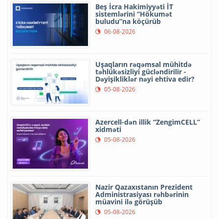
Beş İcra Hakimiyyəti İT
sistemlərini “Hökumət
buludu”na köçürüb
06-08-2026
Uşaqların rəqəmsal mühitdə
təhlükəsizliyi gücləndirilir -
Dəyişikliklər nəyi ehtiva edir?
05-08-2026
Azercell-dən illik “ZengimCELL”
xidməti
05-08-2026
Nazir Qazaxıstanın Prezident
Administrasiyası rəhbərinin
müavini ilə görüşüb
05-08-2026