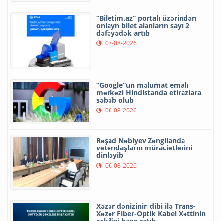
“Biletim.az” portalı üzərindən
onlayn bilet alanların sayı 2
dəfəyədək artıb
07-08-2026
“Google”un məlumat emalı
mərkəzi Hindistanda etirazlara
səbəb olub
06-08-2026
Rəşad Nəbiyev Zəngilanda
vətəndaşların müraciətlərini
dinləyib
06-08-2026
Xəzər dənizinin dibi ilə Trans-
Xəzər Fiber-Optik Kabel Xəttinin
çəkilişi başa çatıb