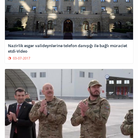
Nazirlik əsgər valideynlərinə telefon danışığı ilə bağlı müraciət
etdi-Video
03-07-2017