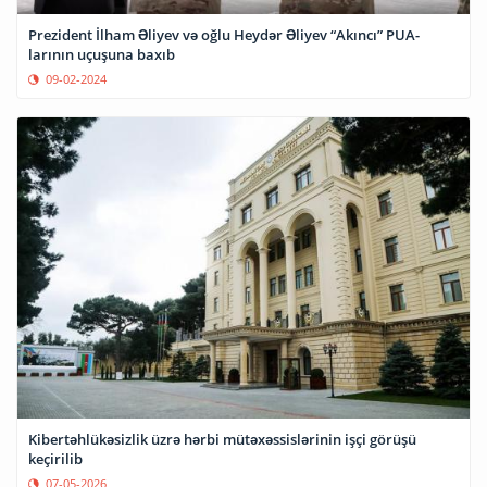
Prezident İlham Əliyev və oğlu Heydər Əliyev “Akıncı” PUA-
larının uçuşuna baxıb
09-02-2024
Kibertəhlükəsizlik üzrə hərbi mütəxəssislərinin işçi görüşü
keçirilib
07-05-2026