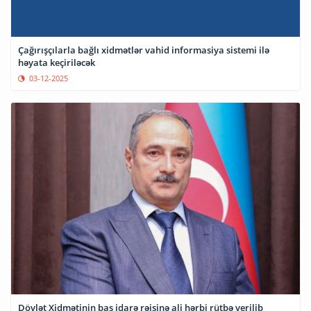
Çağırışçılarla bağlı xidmətlər vahid informasiya sistemi ilə
həyata keçiriləcək
03-12-2025
Dövlət Xidmətinin baş idarə rəisinə ali hərbi rütbə verilib