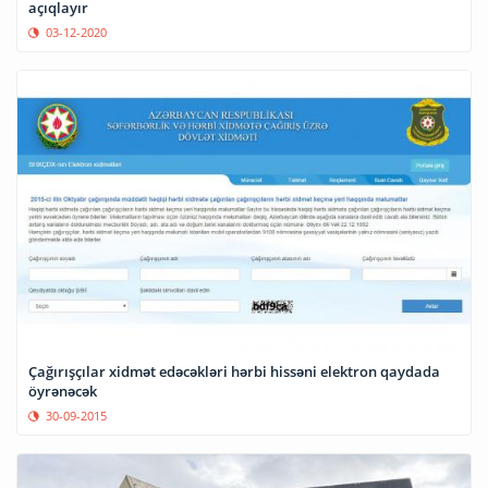
açıqlayır
03-12-2020
Çağırışçılar xidmət edəcəkləri hərbi hissəni elektron qaydada
öyrənəcək
30-09-2015