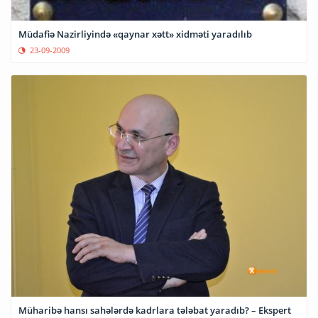
Müdafiə Nazirliyində «qaynar xətt» xidməti yaradılıb
23-09-2009
Müharibə hansı sahələrdə kadrlara tələbat yaradıb? – Ekspert