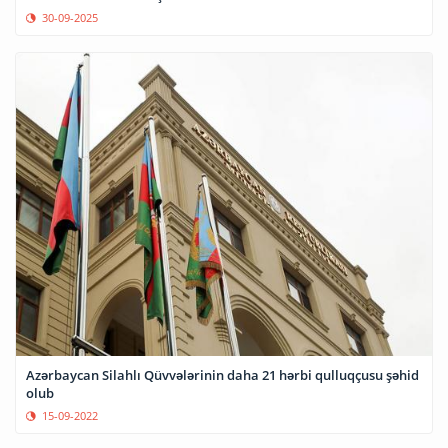
30-09-2025
Azərbaycan Silahlı Qüvvələrinin daha 21 hərbi qulluqçusu şəhid
olub
15-09-2022