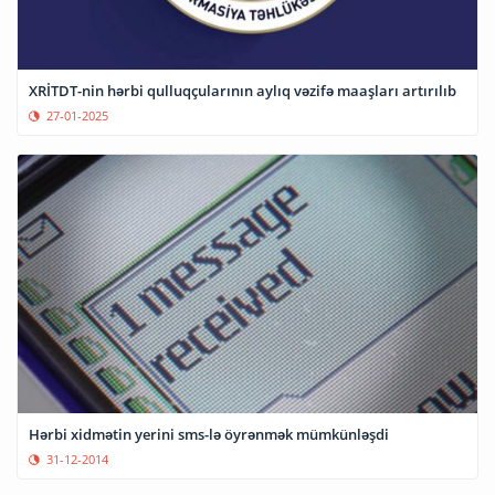
XRİTDT-nin hərbi qulluqçularının aylıq vəzifə maaşları artırılıb
27-01-2025
Hərbi xidmətin yerini sms-lə öyrənmək mümkünləşdi
31-12-2014