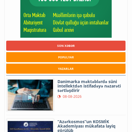
SON XƏBƏR
POPULYAR
YAZARLAR
Danimarka məktəblərdə süni
intellektdən istifadəyə nəzarəti
sərtləşdirir
08-08-2026
“Azərkosmos”un KOSMİK
Akademiyası mükafata layiq
görülüb