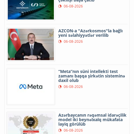
06-08-2026
AZCON-a "Azərkosmos"la bağlı
yeni səlahiyyətlər verilib
06-08-2026
“Meta”nın süni intellekti test
zamanı başqa şirkətin sisteminə
daxil olub
06-08-2026
Azərbaycanın rəqəmsal idarəçilik
model iki beynəlxalq mükafata
layiq görülüb
06-08-2026