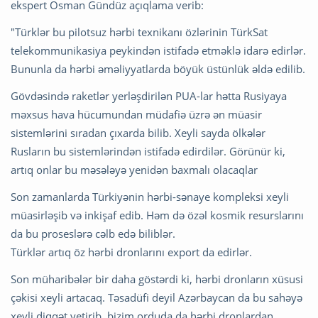
ekspert Osman Gündüz açıqlama verib:
"Türklər bu pilotsuz hərbi texnikanı özlərinin TürkSat
telekommunikasiya peykindən istifadə etməklə idarə edirlər.
Bununla da hərbi əməliyyatlarda böyük üstünlük əldə edilib.
Gövdəsində raketlər yerləşdirilən PUA-lar hətta Rusiyaya
məxsus hava hücumundan müdafiə üzrə ən müasir
sistemlərini sıradan çıxarda bilib. Xeyli sayda ölkələr
Rusların bu sistemlərindən istifadə edirdilər. Görünür ki,
artıq onlar bu məsələyə yenidən baxmalı olacaqlar
Son zamanlarda Türkiyənin hərbi-sənaye kompleksi xeyli
müasirləşib və inkişaf edib. Həm də özəl kosmik resurslarını
da bu proseslərə cəlb edə biliblər.
Türklər artıq öz hərbi dronlarını export da edirlər.
Son müharibələr bir daha göstərdi ki, hərbi dronların xüsusi
çəkisi xeyli artacaq. Təsadüfi deyil Azərbaycan da bu sahəyə
xeyli diqqət yetirib, bizim orduda da hərbi dronlardan