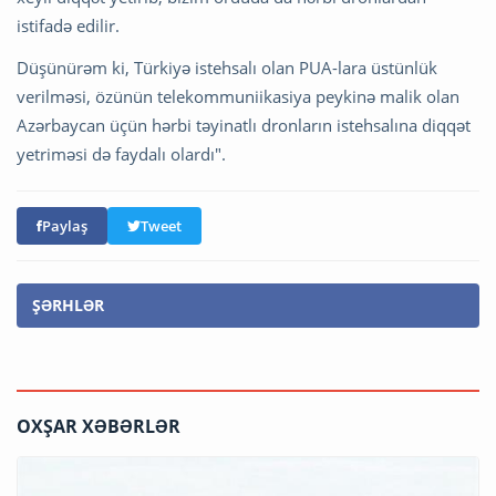
istifadə edilir.
Düşünürəm ki, Türkiyə istehsalı olan PUA-lara üstünlük
verilməsi, özünün telekommuniikasiya peykinə malik olan
Azərbaycan üçün hərbi təyinatlı dronların istehsalına diqqət
yetriməsi də faydalı olardı".
Paylaş
Tweet
ŞƏRHLƏR
OXŞAR XƏBƏRLƏR