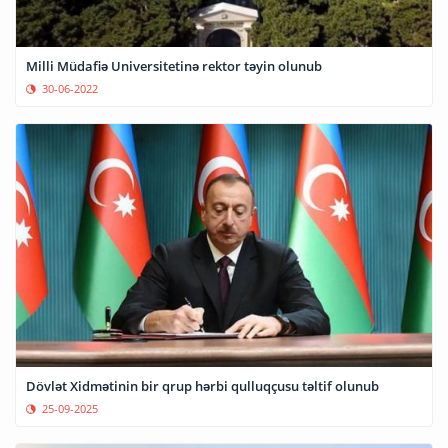
Milli Müdafiə Universitetinə rektor təyin olunub
30-06-2022
Dövlət Xidmətinin bir qrup hərbi qulluqçusu təltif olunub
25-09-2025