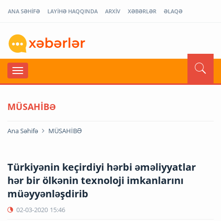
ANA SƏHİFƏ
LAYİHƏ HAQQINDA
ARXİV
XƏBƏRLƏR
ƏLAQƏ
MÜSAHİBƏ
Ana Səhifə
MÜSAHİBƏ
Türkiyənin keçirdiyi hərbi əməliyyatlar
hər bir ölkənin texnoloji imkanlarını
müəyyənləşdirib
02-03-2020
15:46