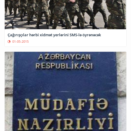
Çağırışçılar hərbi xidmət yerlərini SMS-lə öyrənəcək
01-05-2015