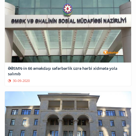
ƏƏSMN-in 66 əməkdaşı səfərbərlik üzrə hərbi xidmətə yola
salınıb
30-09-2020