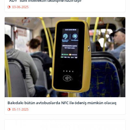
"ADY" süni intellektin tətbiqinə hazırlaşır
03-06-2025
Bakıdakı bütün avtobuslarda NFC ilə ödəniş mümkün olacaq
05-11-2025