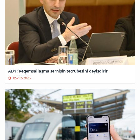
ADY: Rəqəmsallaşma sərnişin təcrübəsini dəyişdirir
05-12-2025