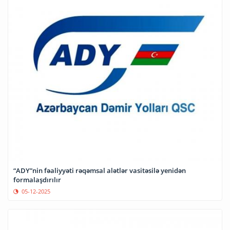
“ADY”nin fəaliyyəti rəqəmsal alətlər vasitəsilə yenidən
formalaşdırılır
05-12-2025