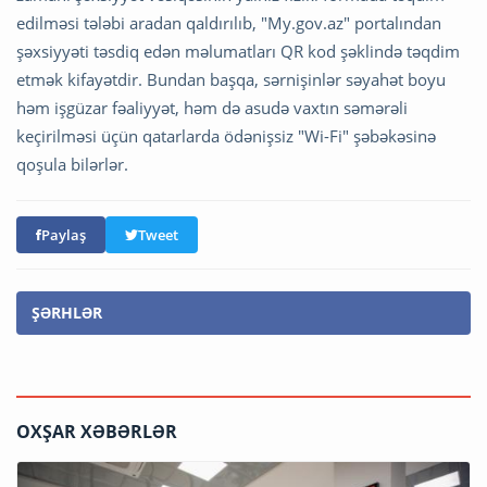
edilməsi tələbi aradan qaldırılıb, "My.gov.az" portalından
şəxsiyyəti təsdiq edən məlumatları QR kod şəklində təqdim
etmək kifayətdir. Bundan başqa, sərnişinlər səyahət boyu
həm işgüzar fəaliyyət, həm də asudə vaxtın səmərəli
keçirilməsi üçün qatarlarda ödənişsiz "Wi-Fi" şəbəkəsinə
qoşula bilərlər.
Paylaş
Tweet
ŞƏRHLƏR
OXŞAR XƏBƏRLƏR