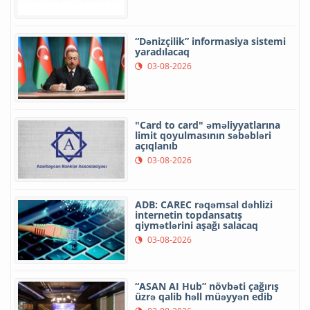
“Dənizçilik” informasiya sistemi
yaradılacaq
03-08-2026
"Card to card" əməliyyatlarına
limit qoyulmasının səbəbləri
açıqlanıb
03-08-2026
ADB: CAREC rəqəmsal dəhlizi
internetin topdansatış
qiymətlərini aşağı salacaq
03-08-2026
“ASAN AI Hub” növbəti çağırış
üzrə qalib həll müəyyən edib