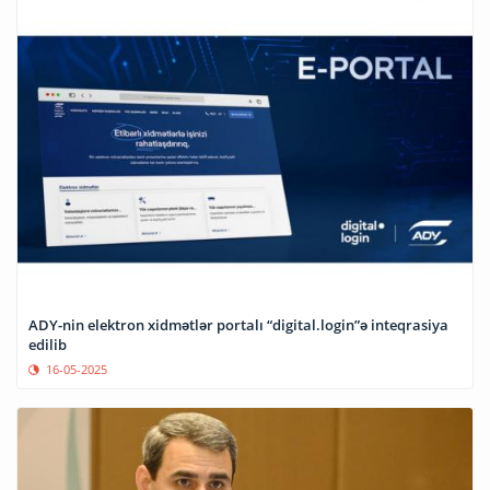
ADY-nin elektron xidmətlər portalı “digital.login”ə inteqrasiya
edilib
16-05-2025