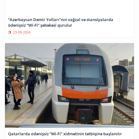
“Azərbaycan Dəmir Yolları”nın vağzal və stansiyalarda
ödənişsiz “Wi-Fi” şəbəkəsi qurulur
23-09-2024
Qatarlarda ödənişsiz “Wi-Fi” xidmətinin tətbiqinə başlanılır