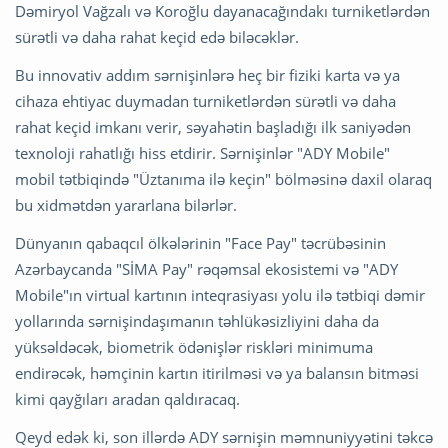
Dəmiryol Vağzalı və Koroğlu dayanacağındakı turniketlərdən
sürətli və daha rahat keçid edə biləcəklər.
Bu innovativ addım sərnişinlərə heç bir fiziki karta və ya
cihaza ehtiyac duymadan turniketlərdən sürətli və daha
rahat keçid imkanı verir, səyahətin başladığı ilk saniyədən
texnoloji rahatlığı hiss etdirir. Sərnişinlər "ADY Mobile"
mobil tətbiqində "Üztanıma ilə keçin" bölməsinə daxil olaraq
bu xidmətdən yararlana bilərlər.
Dünyanın qabaqcıl ölkələrinin "Face Pay" təcrübəsinin
Azərbaycanda "SİMA Pay" rəqəmsal ekosistemi və "ADY
Mobile"ın virtual kartının inteqrasiyası yolu ilə tətbiqi dəmir
yollarında sərnişindaşımanın təhlükəsizliyini daha da
yüksəldəcək, biometrik ödənişlər riskləri minimuma
endirəcək, həmçinin kartın itirilməsi və ya balansın bitməsi
kimi qayğıları aradan qaldıracaq.
Qeyd edək ki, son illərdə ADY sərnişin məmnuniyyətini təkcə