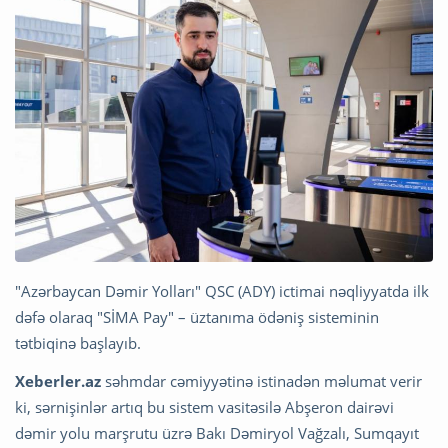
"Azərbaycan Dəmir Yolları" QSC (ADY) ictimai nəqliyyatda ilk
dəfə olaraq "SİMA Pay" – üztanıma ödəniş sisteminin
tətbiqinə başlayıb.
Xeberler.az
səhmdar cəmiyyətinə istinadən məlumat verir
ki, sərnişinlər artıq bu sistem vasitəsilə Abşeron dairəvi
dəmir yolu marşrutu üzrə Bakı Dəmiryol Vağzalı, Sumqayıt