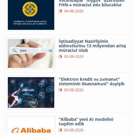
Vətəndaşlar “mygov” üzərindən
FHN-ə müraciət edə biləcəklər
04-08-2026
İqtisadiyyat Nazirliyinin
xidmətlərinə 13 milyondan artıq
müraciət olub
03-08-2026
"Elektron kredit və zəmanət"
sisteminin Əsasnaməsi" dəyişib
03-08-2026
“Alibaba” yeni AI modelini
təqdim edib
03-08-2026