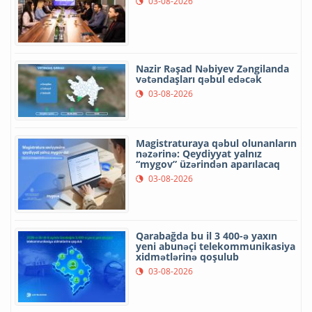
03-08-2026
Nazir Rəşad Nəbiyev Zəngilanda
vətəndaşları qəbul edəcək
03-08-2026
Magistraturaya qəbul olunanların
nəzərinə: Qeydiyyat yalnız
“mygov” üzərindən aparılacaq
03-08-2026
Qarabağda bu il 3 400-ə yaxın
yeni abunəçi telekommunikasiya
xidmətlərinə qoşulub
03-08-2026