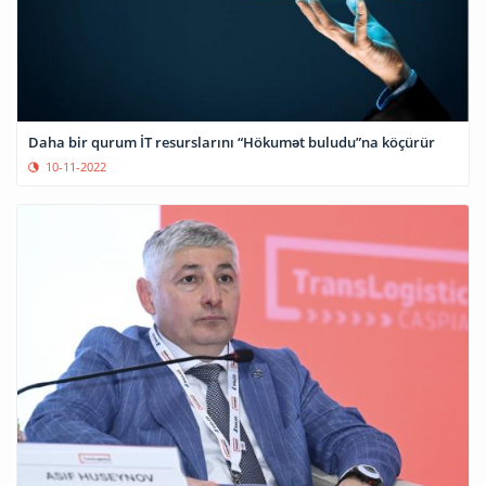
Daha bir qurum İT resurslarını “Hökumət buludu”na köçürür
10-11-2022