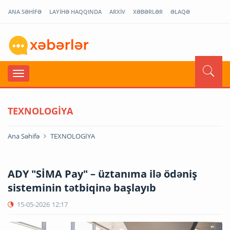
ANA SƏHİFƏ
LAYİHƏ HAQQINDA
ARXİV
XƏBƏRLƏR
ƏLAQƏ
TEXNOLOGİYA
Ana Səhifə
TEXNOLOGİYA
ADY "SİMA Pay" – üztanıma ilə ödəniş
sisteminin tətbiqinə başlayıb
15-05-2026
12:17