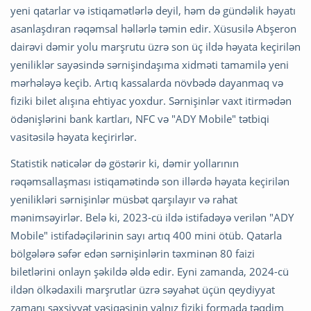
yeni qatarlar və istiqamətlərlə deyil, həm də gündəlik həyatı
asanlaşdıran rəqəmsal həllərlə təmin edir. Xüsusilə Abşeron
dairəvi dəmir yolu marşrutu üzrə son üç ildə həyata keçirilən
yeniliklər sayəsində sərnişindaşıma xidməti tamamilə yeni
mərhələyə keçib. Artıq kassalarda növbədə dayanmaq və
fiziki bilet alışına ehtiyac yoxdur. Sərnişinlər vaxt itirmədən
ödənişlərini bank kartları, NFC və "ADY Mobile" tətbiqi
vasitəsilə həyata keçirirlər.
Statistik nəticələr də göstərir ki, dəmir yollarının
rəqəmsallaşması istiqamətində son illərdə həyata keçirilən
yenilikləri sərnişinlər müsbət qarşılayır və rahat
mənimsəyirlər. Belə ki, 2023-cü ildə istifadəyə verilən "ADY
Mobile" istifadəçilərinin sayı artıq 400 mini ötüb. Qatarla
bölgələrə səfər edən sərnişinlərin təxminən 80 faizi
biletlərini onlayn şəkildə əldə edir. Eyni zamanda, 2024-cü
ildən ölkədaxili marşrutlar üzrə səyahət üçün qeydiyyat
zamanı şəxsiyyət vəsiqəsinin yalnız fiziki formada təqdim