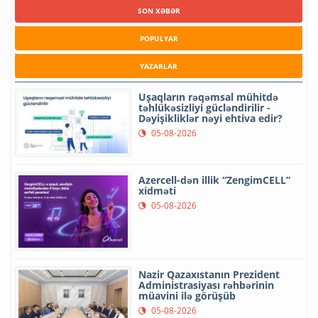
SON XƏBƏR
POPULYAR
YAZARLAR
Uşaqların rəqəmsal mühitdə
təhlükəsizliyi gücləndirilir -
Dəyişikliklər nəyi ehtiva edir?
05-08-2026
Azercell-dən illik “ZengimCELL”
xidməti
05-08-2026
Nazir Qazaxıstanın Prezident
Administrasiyası rəhbərinin
müavini ilə görüşüb
05-08-2026