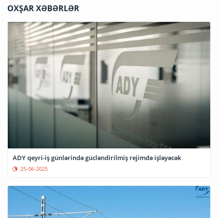
OXŞAR XƏBƏRLƏR
ADY qeyri-iş günlərində gücləndirilmiş rejimdə işləyəcək
25-06-2025