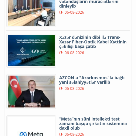
vətəndaşların müraciətlərini
dinləyib
06-08-2026
Xəzər dənizinin dibi ilə Trans-
Xəzər Fiber-Optik Kabel Xəttinin
çəkilişi başa çatıb
06-08-2026
AZCON-a "Azərkosmos"la bağlı
yeni səlahiyyətlər verilib
06-08-2026
“Meta”nın süni intellekti test
zamanı başqa şirkətin sisteminə
daxil olub
06-08-2026