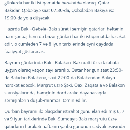
günlərdə hər iki istiqamətdə hərəkətdə olacaq. Qatar
Bakıdan Qəbələyə saat 07:30-da, Qəbələdən Bakıya isə
19:00-da yola düşəcək.
Hazırda Bakı–Qəbələ–Bakı sürətli sərnişin qatarları həftənin
həm şənbə, həm də bazar günləri hər iki istiqamətdə hərəkət
edir, o cümlədən 7 və 8 iyun tarixlərində eyni qaydada
fəaliyyət göstərəcək.
Bayram günlərində Bakı–Balakən–Bakı xətti üzrə tələbata
uyğun olaraq vaqon sayı artırılıb. Qatar hər gün saat 23:50-
də Bakıdan Balakənə, saat 22:00-da Balakəndən Bakıya
hərəkət edəcək. Marşrut üzrə Şəki, Qax, Zaqatala və Balakən
stansiyalarında, həmçinin dörd aralıq dayanacaqda
sərnişinlərin düşüb-minməsi təmin edilir.
Qurban bayramı ilə əlaqədar istirahət günü elan edilmiş 6, 7
və 9 iyun tarixlərində Bakı-Sumqayıt-Bakı marşrutu üzrə
qatarların hərəkəti həftənin şənbə gününün cədvəli əsasında