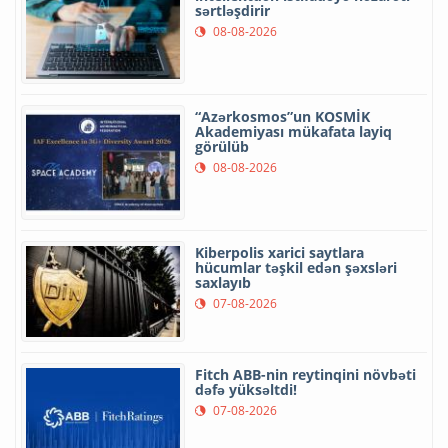
sərtləşdirir
08-08-2026
“Azərkosmos”un KOSMİK
Akademiyası mükafata layiq
görülüb
08-08-2026
Kiberpolis xarici saytlara
hücumlar təşkil edən şəxsləri
saxlayıb
07-08-2026
Fitch ABB-nin reytinqini növbəti
dəfə yüksəltdi!
07-08-2026