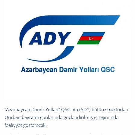
“Azərbaycan Dəmir Yolları” QSC-nin (ADY) bütün strukturları
Qurban bayramı günlərində gücləndirilmiş iş rejimində
fəaliyyət göstərəcək.