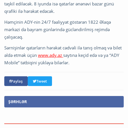
təşkil ediləcək. 8 iyunda isə qatarlar ənənəvi bazar günü
qrafiki ilə hərəkət edəcək.
Həmçinin ADY-nin 24/7 fəaliyyət göstərən 1822 Əlaqə
mərkəzi də bayram günlərində gücləndirilmiş rejimdə
çalışacaq.
Sərnişinlər qatarların hərəkət cədvəli ilə tanış olmaq və bilet
əldə etmək üçün
www.ady.az
saytına keçid edə və ya “ADY
Mobile” tətbiqini yükləyə bilərlər.
Paylaş
Tweet
ŞƏRHLƏR