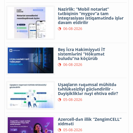
Nazirlik: “Mobil notariat”
tətbiqinin “mygov”a tam
inteqrasiyası istiqamətində işlər
davam etdirilir
06-08-2026
Beş İcra Hakimiyyəti İT
sistemlərini “Hökumət
buludu”na köçürüb
06-08-2026
Uşaqların rəqəmsal mühitdə
təhlükəsizliyi gücləndirilir -
Dəyişikliklər nəyi ehtiva edir?
05-08-2026
Azercell-dən illik “ZengimCELL”
xidməti
05-08-2026