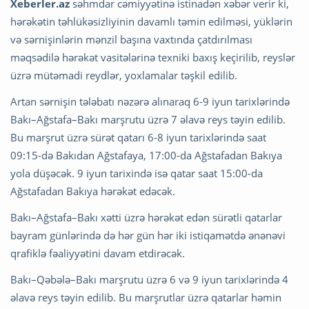
Xeberler.az
səhmdar cəmiyyətinə istinadən xəbər verir ki,
hərəkətin təhlükəsizliyinin davamlı təmin edilməsi, yüklərin
və sərnişinlərin mənzil başına vaxtında çatdırılması
məqsədilə hərəkət vasitələrinə texniki baxış keçirilib, reyslər
üzrə mütəmadi reydlər, yoxlamalar təşkil edilib.
Artan sərnişin tələbatı nəzərə alınaraq 6-9 iyun tarixlərində
Bakı–Ağstafa–Bakı marşrutu üzrə 7 əlavə reys təyin edilib.
Bu marşrut üzrə sürət qatarı 6-8 iyun tarixlərində saat
09:15-də Bakıdan Ağstafaya, 17:00-da Ağstafadan Bakıya
yola düşəcək. 9 iyun tarixində isə qatar saat 15:00-da
Ağstafadan Bakıya hərəkət edəcək.
Bakı–Ağstafa–Bakı xətti üzrə hərəkət edən sürətli qatarlar
bayram günlərində də hər gün hər iki istiqamətdə ənənəvi
qrafiklə fəaliyyətini davam etdirəcək.
Bakı–Qəbələ–Bakı marşrutu üzrə 6 və 9 iyun tarixlərində 4
əlavə reys təyin edilib. Bu marşrutlar üzrə qatarlar həmin