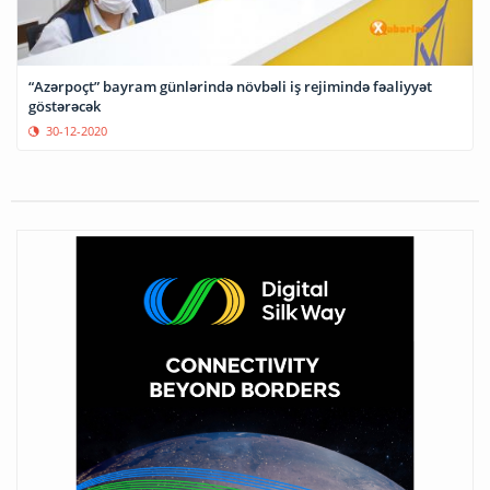
“Azərpoçt” bayram günlərində növbəli iş rejimində fəaliyyət
göstərəcək
30-12-2020