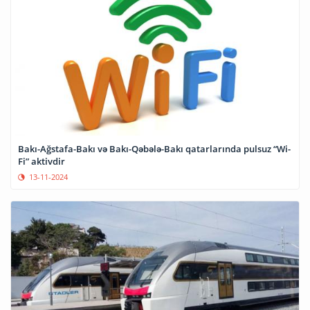
Bakı-Ağstafa-Bakı və Bakı-Qəbələ-Bakı qatarlarında pulsuz “Wi-
Fi” aktivdir
13-11-2024