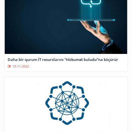
Daha bir qurum İT resurslarını “Hökumət buludu”na köçürür
10-11-2022