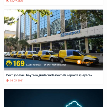
05-07-2022
Poçt şöbələri bayram günlərində növbəli rejimdə işləyəcək
08-05-2021