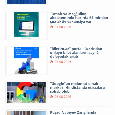
“Əmək və Məşğulluq”
altsistemində hazırda 65 mindən
çox aktiv vakansiya var
07-08-2026
“Biletim.az” portalı üzərindən
onlayn bilet alanların sayı 2
dəfəyədək artıb
07-08-2026
“Google”un məlumat emalı
mərkəzi Hindistanda etirazlara
səbəb olub
06-08-2026
Rəşad Nəbiyev Zəngilanda