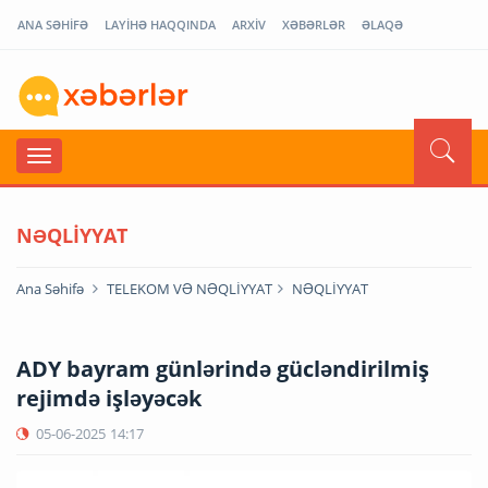
ANA SƏHİFƏ
LAYİHƏ HAQQINDA
ARXİV
XƏBƏRLƏR
ƏLAQƏ
NƏQLİYYAT
Ana Səhifə
TELEKOM VƏ NƏQLİYYAT
NƏQLİYYAT
ADY bayram günlərində gücləndirilmiş
rejimdə işləyəcək
05-06-2025
14:17