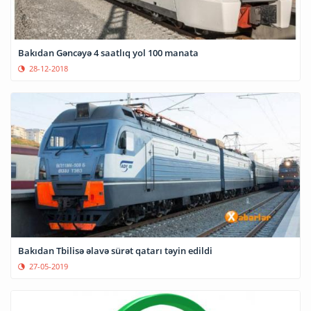
Bakıdan Gəncəyə 4 saatlıq yol 100 manata
28-12-2018
Bakıdan Tbilisə əlavə sürət qatarı təyin edildi
27-05-2019