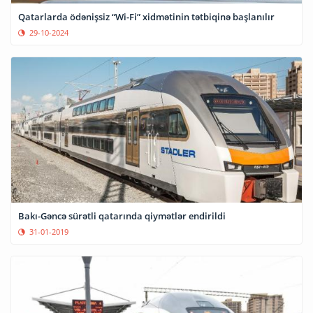
Qatarlarda ödənişsiz “Wi-Fi” xidmətinin tətbiqinə başlanılır
29-10-2024
Bakı-Gəncə sürətli qatarında qiymətlər endirildi
31-01-2019