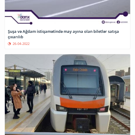
Şuşa və Ağdam istiqamətində may ayına olan biletlər satışa
çıxarılıb
26-04-2022