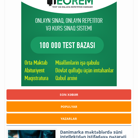
SON XƏBƏR
POPULYAR
YAZARLAR
Danimarka məktəblərdə süni
intellektdən istifadəyə nəzarəti