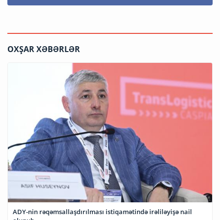
OXŞAR XƏBƏRLƏR
ADY-nin rəqəmsallaşdırılması istiqamətində irəliləyişə nail