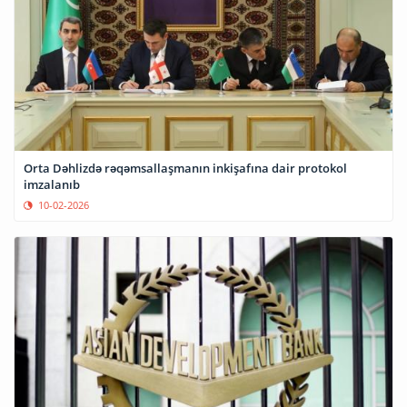
Orta Dəhlizdə rəqəmsallaşmanın inkişafına dair protokol
imzalanıb
10-02-2026