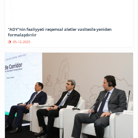
“ADY”nin fəaliyyəti rəqəmsal alətlər vasitəsilə yenidən
formalaşdırılır
05-12-2025