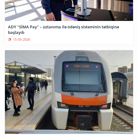
ADY "SİMA Pay" – üztanıma ilə ödəniş sisteminin tətbiqinə
başlayıb
15-05-2026