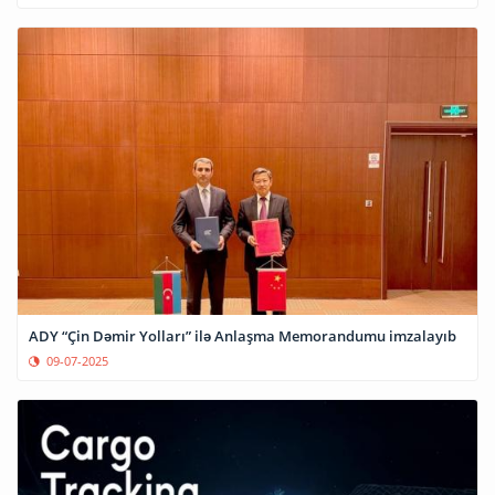
ADY “Çin Dəmir Yolları” ilə Anlaşma Memorandumu imzalayıb
09-07-2025