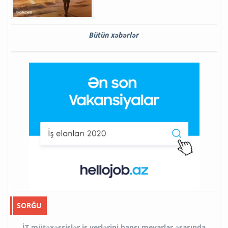
Bütün xəbərlər
SORĞU
İT mütəxəssislər iş yerlərini hansı meyarlar əsasında