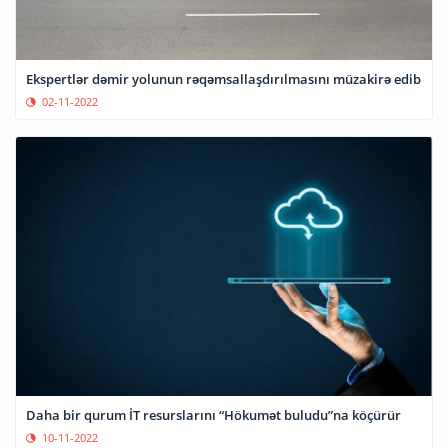
Ekspertlər dəmir yolunun rəqəmsallaşdırılmasını müzakirə edib
02-11-2022
Daha bir qurum İT resurslarını “Hökumət buludu”na köçürür
10-11-2022