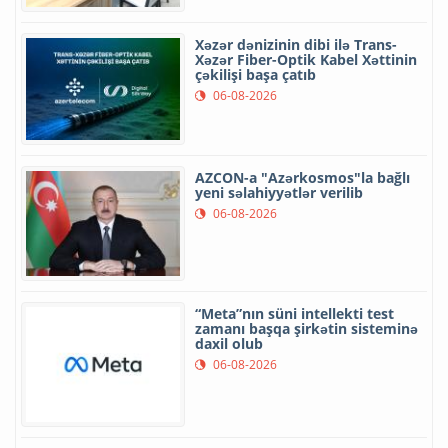
Xəzər dənizinin dibi ilə Trans-
Xəzər Fiber-Optik Kabel Xəttinin
çəkilişi başa çatıb
06-08-2026
AZCON-a "Azərkosmos"la bağlı
yeni səlahiyyətlər verilib
06-08-2026
“Meta”nın süni intellekti test
zamanı başqa şirkətin sisteminə
daxil olub
06-08-2026