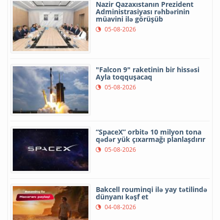
Nazir Qazaxıstanın Prezident
Administrasiyası rəhbərinin
müavini ilə görüşüb
05-08-2026
"Falcon 9" raketinin bir hissəsi
Ayla toqquşacaq
05-08-2026
“SpaceX” orbitə 10 milyon tona
qədər yük çıxarmağı planlaşdırır
05-08-2026
Bakcell rouminqi ilə yay tətilində
dünyanı kəşf et
04-08-2026