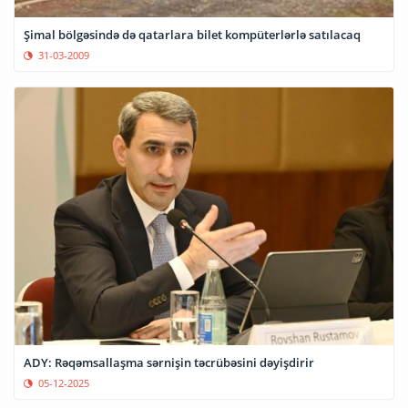
Şimal bölgəsində də qatarlara bilet kompüterlərlə satılacaq
31-03-2009
ADY: Rəqəmsallaşma sərnişin təcrübəsini dəyişdirir
05-12-2025