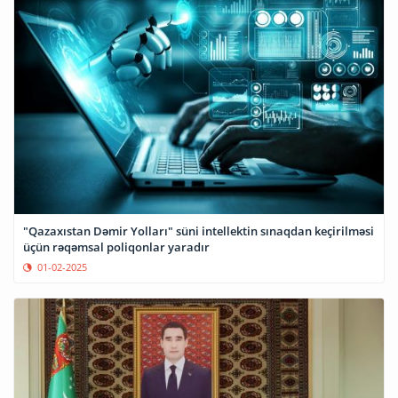
"Qazaxıstan Dəmir Yolları" süni intellektin sınaqdan keçirilməsi
üçün rəqəmsal poliqonlar yaradır
01-02-2025