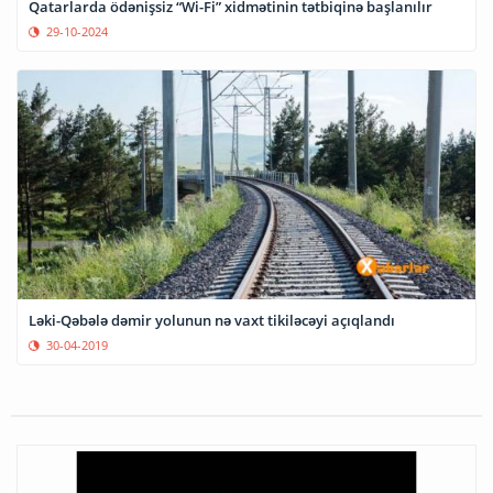
Qatarlarda ödənişsiz “Wi-Fi” xidmətinin tətbiqinə başlanılır
29-10-2024
Ləki-Qəbələ dəmir yolunun nə vaxt tikiləcəyi açıqlandı
30-04-2019