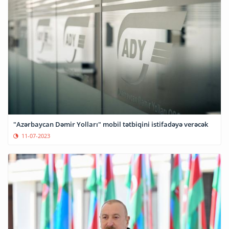
"Azərbaycan Dəmir Yolları" mobil tətbiqini istifadəyə verəcək
11-07-2023