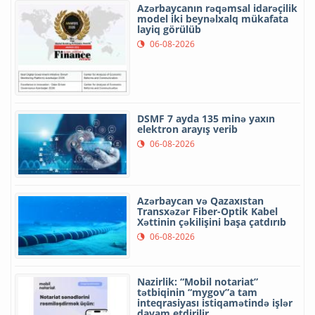
Azərbaycanın rəqəmsal idarəçilik
model iki beynəlxalq mükafata
layiq görülüb
06-08-2026
DSMF 7 ayda 135 minə yaxın
elektron arayış verib
06-08-2026
Azərbaycan və Qazaxıstan
Transxəzər Fiber-Optik Kabel
Xəttinin çəkilişini başa çatdırıb
06-08-2026
Nazirlik: “Mobil notariat”
tətbiqinin “mygov”a tam
inteqrasiyası istiqamətində işlər
davam etdirilir