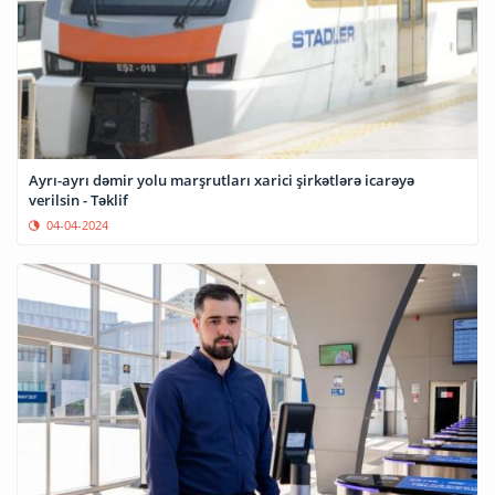
Ayrı-ayrı dəmir yolu marşrutları xarici şirkətlərə icarəyə
verilsin - Təklif
04-04-2024