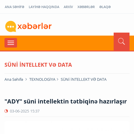
ANA SƏHİFƏ
LAYİHƏ HAQQINDA
ARXİV
XƏBƏRLƏR
ƏLAQƏ
SÜNİ İNTELLEKT VƏ DATA
Ana Səhifə
TEXNOLOGİYA
SÜNİ İNTELLEKT VƏ DATA
"ADY" süni intellektin tətbiqinə hazırlaşır
03-06-2025
15:37