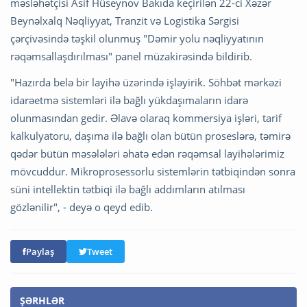
məsləhətçisi Asif Hüseynov Bakıda keçirilən 22-ci Xəzər
Beynəlxalq Nəqliyyat, Tranzit və Logistika Sərgisi
çərçivəsində təşkil olunmuş "Dəmir yolu nəqliyyatının
rəqəmsallaşdırılması" panel müzakirəsində bildirib.
"Hazırda belə bir layihə üzərində işləyirik. Söhbət mərkəzi
idarəetmə sistemləri ilə bağlı yükdaşımaların idarə
olunmasından gedir. Əlavə olaraq kommersiya işləri, tarif
kalkulyatoru, daşıma ilə bağlı olan bütün proseslərə, təmirə
qədər bütün məsələləri əhatə edən rəqəmsal layihələrimiz
mövcuddur. Mikroprosessorlu sistemlərin tətbiqindən sonra
süni intellektin tətbiqi ilə bağlı addımların atılması
gözlənilir", - deyə o qeyd edib.
Paylaş
Tweet
ŞƏRHLƏR