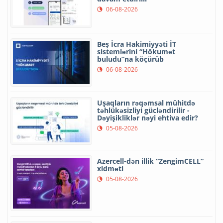
06-08-2026
Beş İcra Hakimiyyəti İT
sistemlərini “Hökumət
buludu”na köçürüb
06-08-2026
Uşaqların rəqəmsal mühitdə
təhlükəsizliyi gücləndirilir -
Dəyişikliklər nəyi ehtiva edir?
05-08-2026
Azercell-dən illik “ZengimCELL”
xidməti
05-08-2026