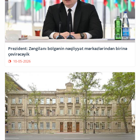
Prezident: Zəngilanı bölgənin nəqliyyat mərkəzlərindən birinə
çevirəcəyik
10-05-2026