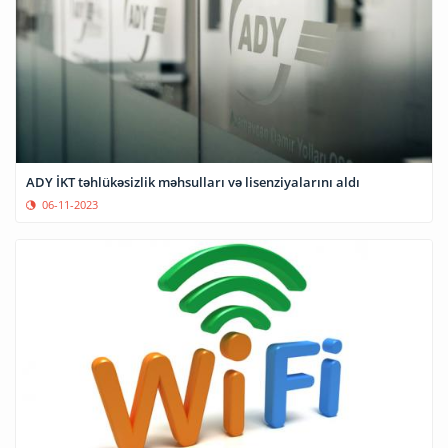
ADY İKT təhlükəsizlik məhsulları və lisenziyalarını aldı
06-11-2023