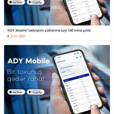
“ADY Mobile” tətbiqinin yüklənmə sayı 180 minə çatıb
22-01-2025