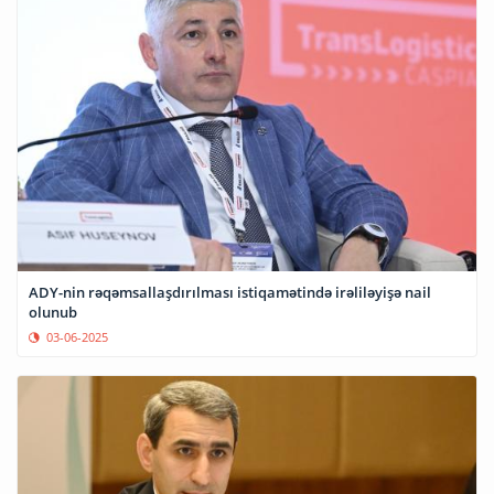
ADY-nin rəqəmsallaşdırılması istiqamətində irəliləyişə nail
olunub
03-06-2025