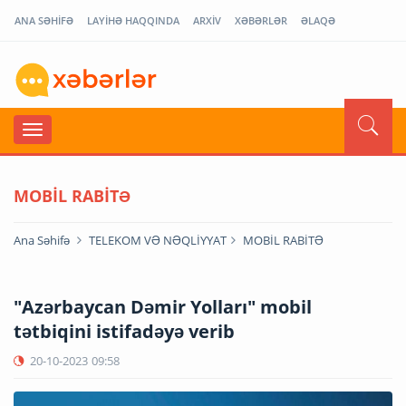
ANA SƏHİFƏ
LAYİHƏ HAQQINDA
ARXİV
XƏBƏRLƏR
ƏLAQƏ
MOBİL RABİTƏ
Ana Səhifə
TELEKOM VƏ NƏQLİYYAT
MOBİL RABİTƏ
"Azərbaycan Dəmir Yolları" mobil
tətbiqini istifadəyə verib
20-10-2023
09:58