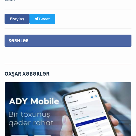
Paylaş
Tweet
ŞƏRHLƏR
OXŞAR XƏBƏRLƏR