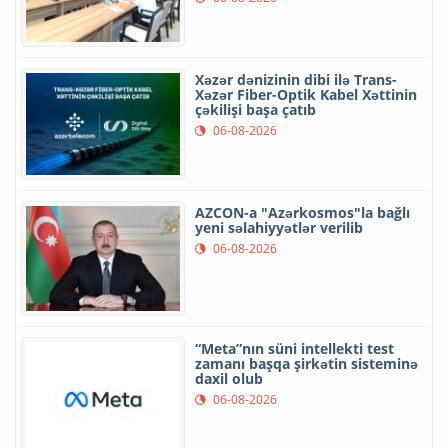
Xəzər dənizinin dibi ilə Trans-
Xəzər Fiber-Optik Kabel Xəttinin
çəkilişi başa çatıb
06-08-2026
AZCON-a "Azərkosmos"la bağlı
yeni səlahiyyətlər verilib
06-08-2026
“Meta”nın süni intellekti test
zamanı başqa şirkətin sisteminə
daxil olub
06-08-2026