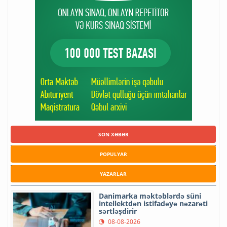
SON XƏBƏR
POPULYAR
YAZARLAR
Danimarka məktəblərdə süni
intellektdən istifadəyə nəzarəti
sərtləşdirir
08-08-2026