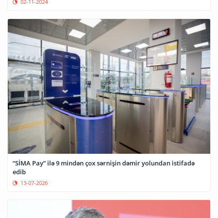
02-11-2024
“SİMA Pay” ilə 9 mindən çox sərnişin dəmir yolundan istifadə
edib
13-07-2026