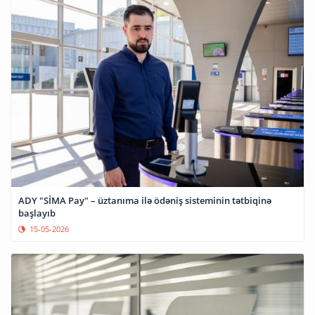
ADY "SİMA Pay" – üztanıma ilə ödəniş sisteminin tətbiqinə
başlayıb
15-05-2026