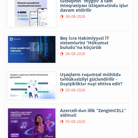
tətbiqinin “mygov”a tam
inteqrasiyası istiqamətində işlər
davam etdirilir
06-08-2026
Beş İcra Hakimiyyəti İT
sistemlərini “Hökumət
buludu”na köçürüb
06-08-2026
Uşaqların rəqəmsal mühitdə
təhlükəsizliyi gücləndirilir -
Dəyişikliklər nəyi ehtiva edir?
05-08-2026
Azercell-dən illik “ZengimCELL”
xidməti
05-08-2026