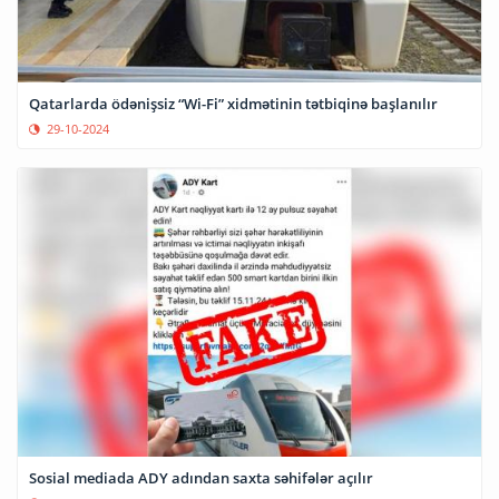
Qatarlarda ödənişsiz “Wi-Fi” xidmətinin tətbiqinə başlanılır
29-10-2024
Sosial mediada ADY adından saxta səhifələr açılır