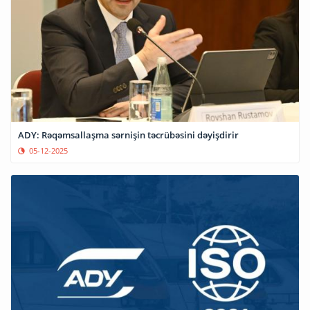
ADY: Rəqəmsallaşma sərnişin təcrübəsini dəyişdirir
05-12-2025