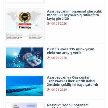
Azərbaycanın rəqəmsal idarəçilik
model iki beynəlxalq mükafata
layiq görülüb
06-08-2026
DSMF 7 ayda 135 minə yaxın
elektron arayış verib
06-08-2026
Azərbaycan və Qazaxıstan
Transxəzər Fiber-Optik Kabel
Xəttinin çəkilişini başa çatdırıb
06-08-2026
Nazirlik: “Mobil notariat”