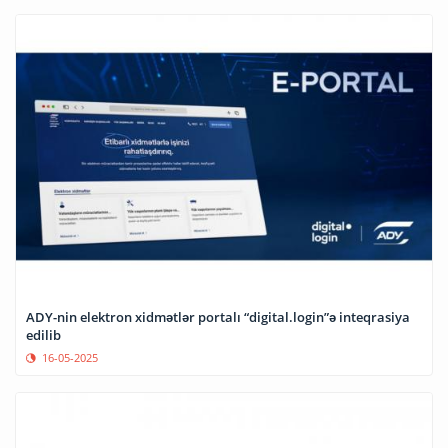
ADY-nin elektron xidmətlər portalı “digital.login”ə inteqrasiya
edilib
16-05-2025