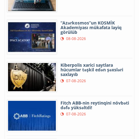
“Azərkosmos”un KOSMİK
Akademiyası mükafata layiq
görülüb
08-08-2026
Kiberpolis xarici saytlara
hücumlar təşkil edən şəxsləri
saxlayıb
07-08-2026
Fitch ABB-nin reytinqini növbəti
dəfə yüksəltdi!
07-08-2026