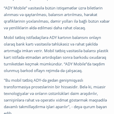
“ADY Mobile” vasitəsilə bütün istiqamətlər üzrə biletlərin
alınması və qaytarılması, balansın artırılması, hərəkət
qrafiklərinin yoxlanılması, dəmir yolları ilə bağlı bütün xəbər
və yeniliklərin əldə edilməsi daha rahat olacaq.
Mobil tətbiq istifadəçilərə ADY kartının balansını onlayn
olaraq bank kartı vasitəsilə təhlükəsiz və rahat şəkildə
artırmağa imkan verir. Mobil tətbiq vasitəsilə balansı plastik
kart istifadə etmədən artırdıqdan sonra barkodu oxudaraq
turniketdən keçmək mümkündür. “ADY Mobile”da təqdim
olunmuş barkod oflayn rejimdə də çalışacaq.
"Bu mobil tətbiq ADY-də gedən genişmiqyaslı
transformasiya proseslərinin bir hissəsidir. Belə ki, müasir
texnologiyalar və onların üstünlükləri daim araşdırılır,
sərnişinlərə rahat və operativ xidmət göstərmək məqsədilə
davamlı təkmilləşdirmə işləri aparılır", - deyə qurum bəyan
edib.