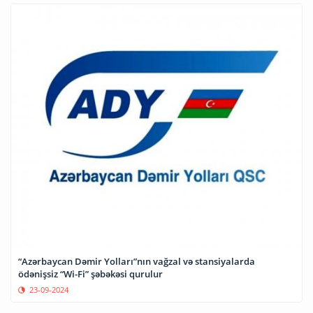
“Azərbaycan Dəmir Yolları”nın vağzal və stansiyalarda
ödənişsiz “Wi-Fi” şəbəkəsi qurulur
23-09-2024