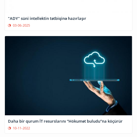
"ADY" süni intellektin tətbiqinə hazırlaşır
03-06-2025
Daha bir qurum İT resurslarını “Hökumət buludu”na köçürür
10-11-2022