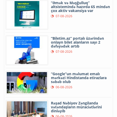
“Əmək və Məşğulluq”
altsistemində hazırda 65 mindən
çox aktiv vakansiya var
07-08-2026
“Biletim.az” portalı üzərindən
onlayn bilet alanların sayı 2
dəfəyədək artıb
07-08-2026
“Google”un məlumat emalı
mərkəzi Hindistanda etirazlara
səbəb olub
06-08-2026
Rəşad Nəbiyev Zəngilanda
vətəndaşların müraciətlərini
dinləyib
06-08-2026