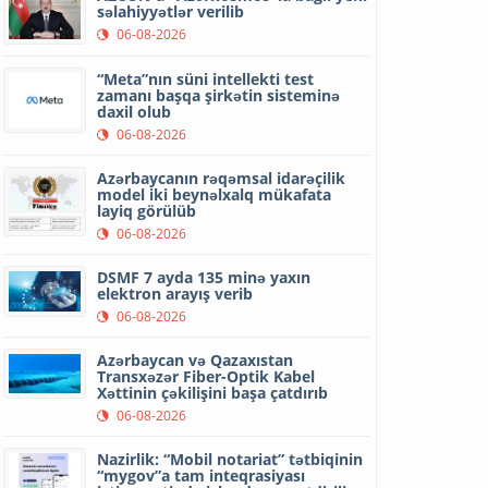
səlahiyyətlər verilib
06-08-2026
“Meta”nın süni intellekti test
zamanı başqa şirkətin sisteminə
daxil olub
06-08-2026
Azərbaycanın rəqəmsal idarəçilik
model iki beynəlxalq mükafata
layiq görülüb
06-08-2026
DSMF 7 ayda 135 minə yaxın
elektron arayış verib
06-08-2026
Azərbaycan və Qazaxıstan
Transxəzər Fiber-Optik Kabel
Xəttinin çəkilişini başa çatdırıb
06-08-2026
Nazirlik: “Mobil notariat” tətbiqinin
“mygov”a tam inteqrasiyası