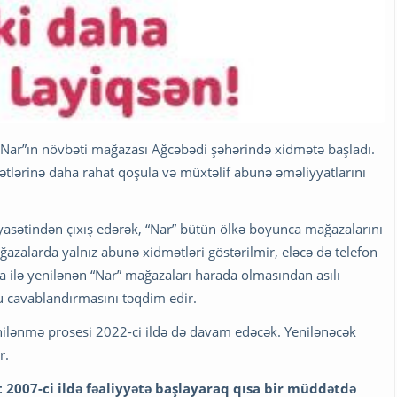
 “Nar”ın növbəti mağazası Ağcəbədi şəhərində xidmətə başladı.
tlərinə daha rahat qoşula və müxtəlif abunə əməliyyatlarını
iyasətindən çıxış edərək, “Nar” bütün ölkə boyunca mağazalarını
ğazalarda yalnız abunə xidmətləri göstərilmir, eləcə də telefon
ya ilə yenilənən “Nar” mağazaları harada olmasından asılı
u cavablandırmasını təqdim edir.
nilənmə prosesi 2022-ci ildə də davam edəcək. Yenilənəcək
r.
rt 2007-ci ildə fəaliyyətə başlayaraq qısa bir müddətdə