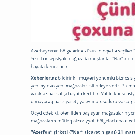
Azərbaycanın bölgələrinə xüsusi diqqətilə seçilən
Yeni konsepsiyalı mağazada müştərilər “Nar” xidmə
həyata keçirə bilir.
Xeberler.az
bildirir ki, müştəri yönümlü biznes s
yeniləyir və yeni mağazalar istifadəyə verir. Bu ma
və aksesuar satışı həyata keçirilir. Vahid konsepsi
olmayaraq hər ziyarətçiyə eyni proseduru və sorğ
Qeyd edək ki, ötən ildən başlayan mağazaların ye
mağazaların mütləq əksəriyyəti bölgələri əhatə edi
“Azerfon” şirkəti (“Nar” ticarət nişanı) 21 ma