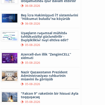
istiqamətində işlər davam etdirilir
06-08-2026
Beş İcra Hakimiyyəti İT sistemlərini
“Hökumət buludu”na köçürüb
06-08-2026
Uşaqların rəqəmsal mühitdə
təhlükəsizliyi gücləndirilir -
Dəyişikliklər nəyi ehtiva edir?
05-08-2026
Azercell-dən illik “ZengimCELL”
xidməti
05-08-2026
Nazir Qazaxıstanın Prezident
Administrasiyası rəhbərinin
müavini ilə görüşüb
05-08-2026
"Falcon 9" raketinin bir hissəsi Ayla
toqquşacaq
05-08-2026