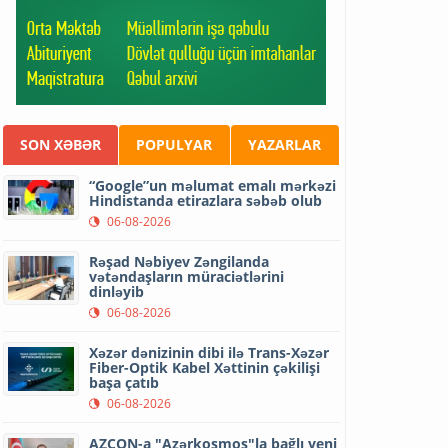
SON XƏBƏR
POPULYAR
YAZARLAR
“Google”un məlumat emalı mərkəzi
Hindistanda etirazlara səbəb olub
06-08-2026
Rəşad Nəbiyev Zəngilanda
vətəndaşların müraciətlərini
dinləyib
06-08-2026
Xəzər dənizinin dibi ilə Trans-Xəzər
Fiber-Optik Kabel Xəttinin çəkilişi
başa çatıb
06-08-2026
AZCON-a "Azərkosmos"la bağlı yeni