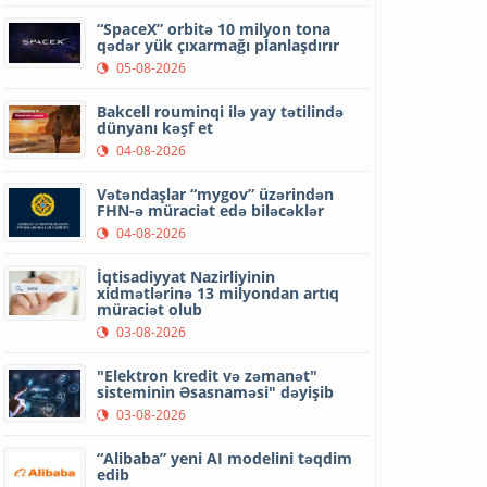
“SpaceX” orbitə 10 milyon tona
qədər yük çıxarmağı planlaşdırır
05-08-2026
Bakcell rouminqi ilə yay tətilində
dünyanı kəşf et
04-08-2026
Vətəndaşlar “mygov” üzərindən
FHN-ə müraciət edə biləcəklər
04-08-2026
İqtisadiyyat Nazirliyinin
xidmətlərinə 13 milyondan artıq
müraciət olub
03-08-2026
"Elektron kredit və zəmanət"
sisteminin Əsasnaməsi" dəyişib
03-08-2026
“Alibaba” yeni AI modelini təqdim
edib