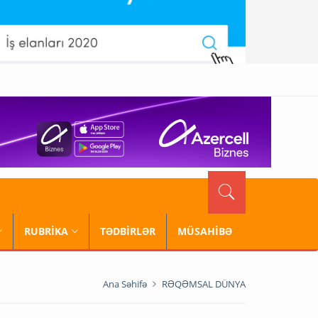
RUBRİKA
TƏDBİRLƏR
MÜSAHİBƏ
Ana Səhifə
RƏQƏMSAL DÜNYA