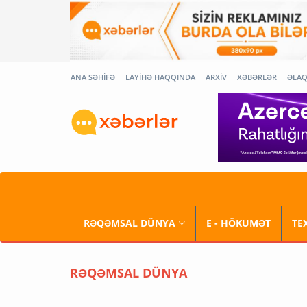
ANA SƏHİFƏ
LAYİHƏ HAQQINDA
ARXİV
XƏBƏRLƏR
ƏLA
RƏQƏMSAL DÜNYA
E - HÖKUMƏT
TE
RƏQƏMSAL DÜNYA