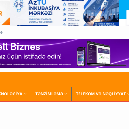
QƏ
XNOLOGİYA
TƏNZİMLƏMƏ
TELEKOM VƏ NƏQLİYYAT