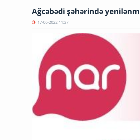
Ağcəbədi şəhərində yenilənmi
17-06-2022
11:37