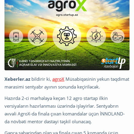
Xeberler.az
bildirir ki,
agroX
Müsabiqəsinin yekun təqdimat
mərasimi sentyabr ayının sonunda keçiriləcək.
Hazırda 2-ci mərhələyə keçən 12 agro startap ilkin
versiyaların hazırlanması üzərində işləyirlər. Sentyabrın
əvvəli AgroX-da finala çıxan komandalar üçün İNNOLAND-
da növbəti mentor dəstəyi təşkil olunacaq.
Gəncə şəhərindən olan və finala çıxan 5 komanda üçün