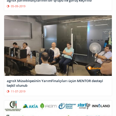
agroX yarımfinalçılarının bir qrupu ilə görüş keçirilib
05-09-2019
agroX Müsabiqəsinin YarımFinalçıları üçün MENTOR dəstəyi
təşkil olunub
11-07-2019