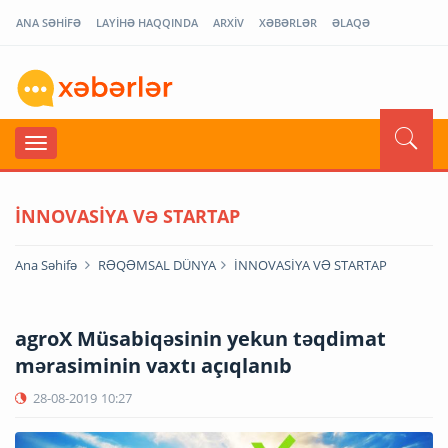
ANA SƏHİFƏ
LAYİHƏ HAQQINDA
ARXİV
XƏBƏRLƏR
ƏLAQƏ
İNNOVASİYA VƏ STARTAP
Ana Səhifə
RƏQƏMSAL DÜNYA
İNNOVASİYA VƏ STARTAP
agroX Müsabiqəsinin yekun təqdimat
mərasiminin vaxtı açıqlanıb
28-08-2019
10:27