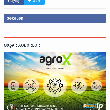
Paylaş
Tweet
ŞƏRHLƏR
OXŞAR XƏBƏRLƏR