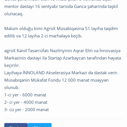
mentor dəstəyi 16 sentyabr tarixdə Gəncə şəhərində təşkil
olunacaq.
Məlum olduğu kimi AgroX Müsabiqəsinə 51 layihə təqdim
edilib və 12 layihə 2-ci mərhələyə keçib.
agroX Kənd Təsərrüfatı Nazilriyinin Aqrar Elm və İnnovasiya
Mərkəzinin dəstəyi ilə Startap Azərbaycan tərəfindən həyata
keçirilir.
Layihəyə İNNOLAND Akselerasiya Mərkəzi də dəstək verir.
Müsabiqənin Mükafat Fondu 12 000 manat müəyyən
olunub.
1-ci yer - 6000 manat
2- ci yer - 4000 manat
3- cü yer - 2000 manat