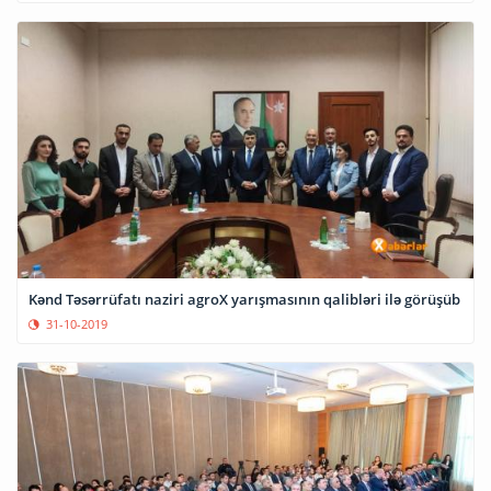
Kənd Təsərrüfatı naziri agroX yarışmasının qalibləri ilə görüşüb
31-10-2019