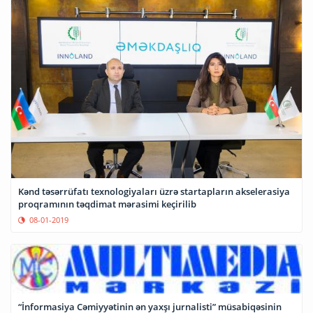
Kənd təsərrüfatı texnologiyaları üzrə startapların akselerasiya
proqramının təqdimat mərasimi keçirilib
08-01-2019
“İnformasiya Cəmiyyətinin ən yaxşı jurnalisti” müsabiqəsinin