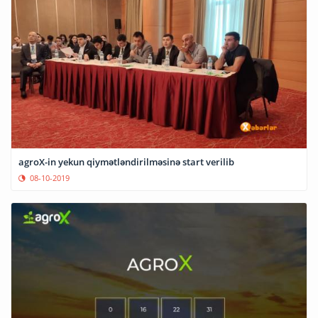
agroX-in yekun qiymətləndirilməsinə start verilib
08-10-2019