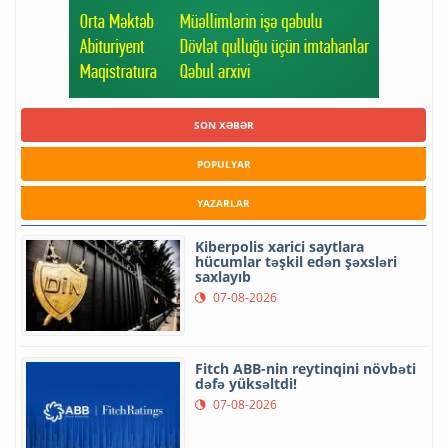
SON XƏBƏR
POPULYAR
YAZARLAR
Kiberpolis xarici saytlara
hücumlar təşkil edən şəxsləri
saxlayıb
07-08-2026
Fitch ABB-nin reytinqini növbəti
dəfə yüksəltdi!
07-08-2026