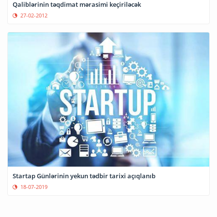
Qaliblərinin təqdimat mərasimi keçiriləcək
27-02-2012
Startap Günlərinin yekun tədbir tarixi açıqlanıb
18-07-2019