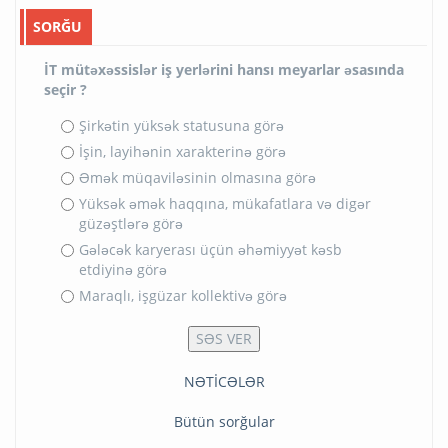
SORĞU
İT mütəxəssislər iş yerlərini hansı meyarlar əsasında
seçir ?
Şirkətin yüksək statusuna görə
İşin, layihənin xarakterinə görə
Əmək müqaviləsinin olmasına görə
Yüksək əmək haqqına, mükafatlara və digər
güzəştlərə görə
Gələcək karyerası üçün əhəmiyyət kəsb
etdiyinə görə
Maraqlı, işgüzar kollektivə görə
NƏTİCƏLƏR
Bütün sorğular