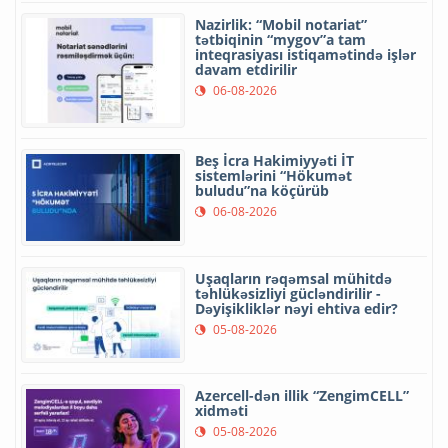
Nazirlik: “Mobil notariat”
tətbiqinin “mygov”a tam
inteqrasiyası istiqamətində işlər
davam etdirilir
06-08-2026
Beş İcra Hakimiyyəti İT
sistemlərini “Hökumət
buludu”na köçürüb
06-08-2026
Uşaqların rəqəmsal mühitdə
təhlükəsizliyi gücləndirilir -
Dəyişikliklər nəyi ehtiva edir?
05-08-2026
Azercell-dən illik “ZengimCELL”
xidməti
05-08-2026