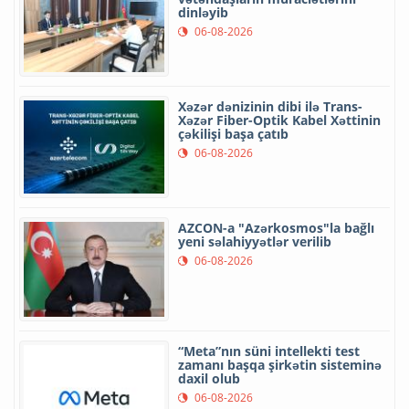
dinləyib
06-08-2026
Xəzər dənizinin dibi ilə Trans-
Xəzər Fiber-Optik Kabel Xəttinin
çəkilişi başa çatıb
06-08-2026
AZCON-a "Azərkosmos"la bağlı
yeni səlahiyyətlər verilib
06-08-2026
“Meta”nın süni intellekti test
zamanı başqa şirkətin sisteminə
daxil olub
06-08-2026