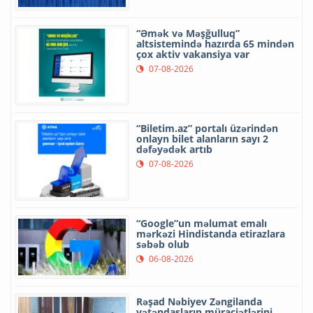
“Əmək və Məşğulluq”
altsistemində hazırda 65 mindən
çox aktiv vakansiya var
07-08-2026
“Biletim.az” portalı üzərindən
onlayn bilet alanların sayı 2
dəfəyədək artıb
07-08-2026
“Google”un məlumat emalı
mərkəzi Hindistanda etirazlara
səbəb olub
06-08-2026
Rəşad Nəbiyev Zəngilanda
vətəndaşların müraciətlərini