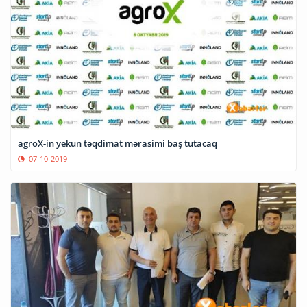
agroX-in yekun təqdimat mərasimi baş tutacaq
07-10-2019