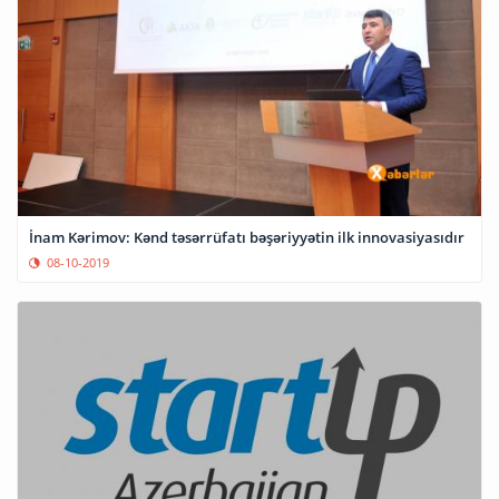
İnam Kərimov: Kənd təsərrüfatı bəşəriyyətin ilk innovasiyasıdır
08-10-2019