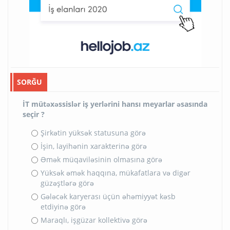
SORĞU
İT mütəxəssislər iş yerlərini hansı meyarlar əsasında
seçir ?
Şirkətin yüksək statusuna görə
İşin, layihənin xarakterinə görə
Əmək müqaviləsinin olmasına görə
Yüksək əmək haqqına, mükafatlara və digər
güzəştlərə görə
Gələcək karyerası üçün əhəmiyyət kəsb
etdiyinə görə
Maraqlı, işgüzar kollektivə görə