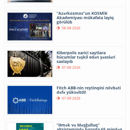
“Azərkosmos”un KOSMİK
Akademiyası mükafata layiq
görülüb
08-08-2026
Kiberpolis xarici saytlara
hücumlar təşkil edən şəxsləri
saxlayıb
07-08-2026
Fitch ABB-nin reytinqini növbəti
dəfə yüksəltdi!
07-08-2026
“Əmək və Məşğulluq”
altsistemində hazırda 65 mindən