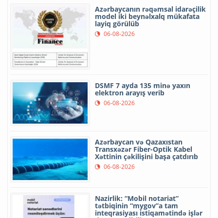
Azərbaycanın rəqəmsal idarəçilik
model iki beynəlxalq mükafata
layiq görülüb
06-08-2026
DSMF 7 ayda 135 minə yaxın
elektron arayış verib
06-08-2026
Azərbaycan və Qazaxıstan
Transxəzər Fiber-Optik Kabel
Xəttinin çəkilişini başa çatdırıb
06-08-2026
Nazirlik: “Mobil notariat”
tətbiqinin “mygov”a tam
inteqrasiyası istiqamətində işlər