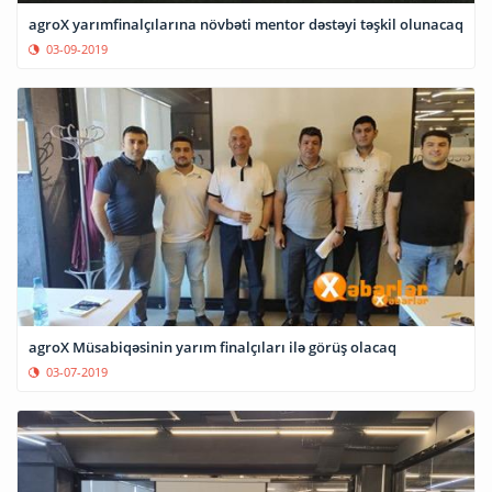
agroX yarımfinalçılarına növbəti mentor dəstəyi təşkil olunacaq
03-09-2019
agroX Müsabiqəsinin yarım finalçıları ilə görüş olacaq
03-07-2019