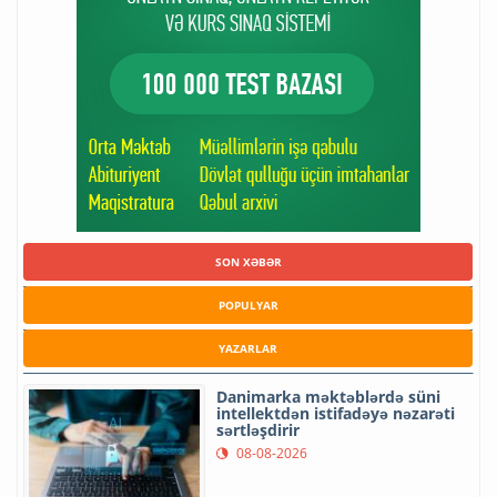
SON XƏBƏR
POPULYAR
YAZARLAR
Danimarka məktəblərdə süni
intellektdən istifadəyə nəzarəti
sərtləşdirir
08-08-2026