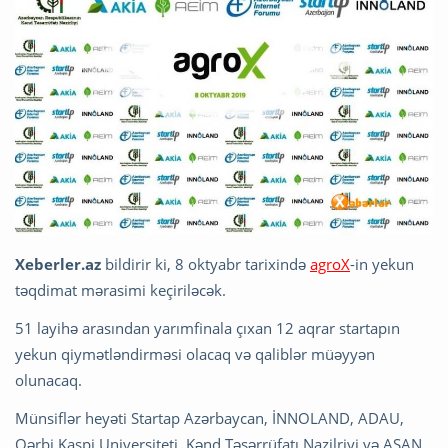
Xeberler.az
bildirir ki, 8 oktyabr tarixində
agroX
-in yekun
təqdimat mərasimi keçiriləcək.
51 layihə arasından yarımfinala çıxan 12 aqrar startapın
yekun qiymətləndirməsi olacaq və qaliblər müəyyən
olunacaq.
Münsiflər heyəti Startap Azərbaycan, İNNOLAND, ADAU,
Qərbi Kaspi Universiteti, Kənd Təsərrüfatı Nazilriyi və ASAN