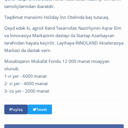
təmsilçilərindən ibarətdir.
Təqdimat mərasimi Holiday İnn Otelində baş tutacaq.
Qeyd edək ki, agroX Kənd Təsərrüfatı Nazirliyinin Aqrar Elm
və İnnovasiya Mərkəzinin dəstəyi ilə Startap Azərbaycan
tərəfindən həyata keçirilir. Layihəyə İNNOLAND Akselerasiya
Mərkəzi də dəstək verir.
Müsabiqənin Mükafat Fondu 12 000 manat müəyyən
olunub.
1-ci yer - 6000 manat
2- ci yer - 4000 manat
3- cü yer - 2000 manat
Paylaş
Tweet