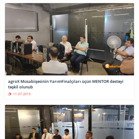
agroX Müsabiqəsinin YarımFinalçıları üçün MENTOR dəstəyi
təşkil olunub
11-07-2019