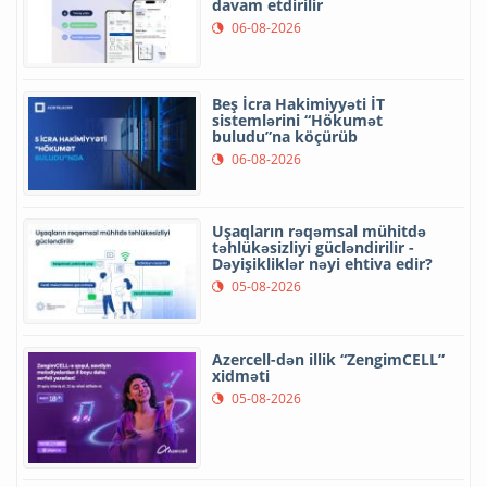
davam etdirilir
06-08-2026
Beş İcra Hakimiyyəti İT
sistemlərini “Hökumət
buludu”na köçürüb
06-08-2026
Uşaqların rəqəmsal mühitdə
təhlükəsizliyi gücləndirilir -
Dəyişikliklər nəyi ehtiva edir?
05-08-2026
Azercell-dən illik “ZengimCELL”
xidməti
05-08-2026