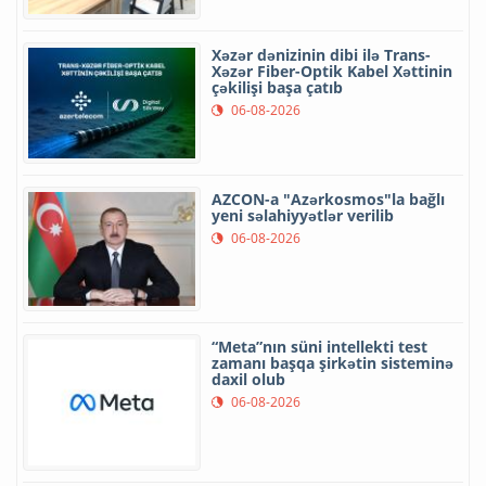
Xəzər dənizinin dibi ilə Trans-
Xəzər Fiber-Optik Kabel Xəttinin
çəkilişi başa çatıb
06-08-2026
AZCON-a "Azərkosmos"la bağlı
yeni səlahiyyətlər verilib
06-08-2026
“Meta”nın süni intellekti test
zamanı başqa şirkətin sisteminə
daxil olub
06-08-2026