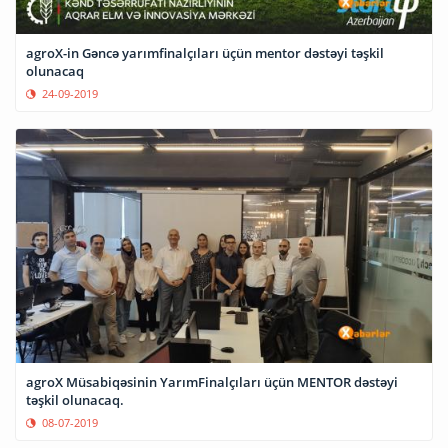
agroX-in Gəncə yarımfinalçıları üçün mentor dəstəyi təşkil
olunacaq
24-09-2019
agroX Müsabiqəsinin YarımFinalçıları üçün MENTOR dəstəyi
təşkil olunacaq.
08-07-2019