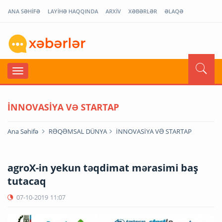
ANA SƏHİFƏ
LAYİHƏ HAQQINDA
ARXİV
XƏBƏRLƏR
ƏLAQƏ
İNNOVASİYA VƏ STARTAP
Ana Səhifə
RƏQƏMSAL DÜNYA
İNNOVASİYA VƏ STARTAP
agroX-in yekun təqdimat mərasimi baş
tutacaq
07-10-2019
11:07