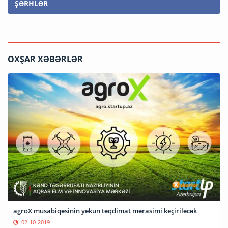
ŞƏRHLƏR
OXŞAR XƏBƏRLƏR
agroX müsabiqəsinin yekun təqdimat mərasimi keçiriləcək
02-10-2019