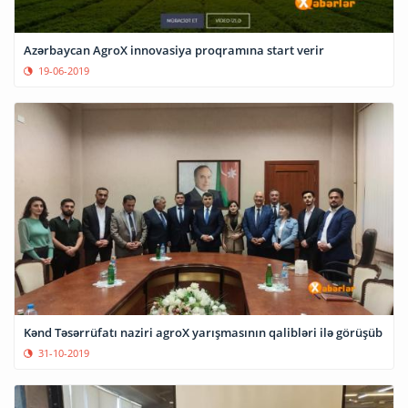
Azərbaycan AgroX innovasiya proqramına start verir
19-06-2019
Kənd Təsərrüfatı naziri agroX yarışmasının qalibləri ilə görüşüb
31-10-2019