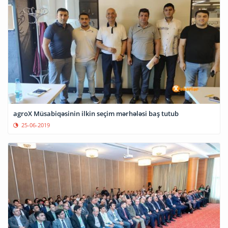
agroX Müsabiqəsinin ilkin seçim mərhələsi baş tutub
25-06-2019