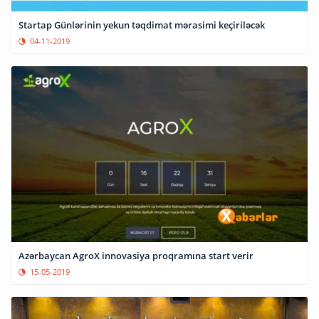
Startap Günlərinin yekun təqdimat mərasimi keçiriləcək
04-11-2019
Azərbaycan AgroX innovasiya proqramına start verir
15-05-2019