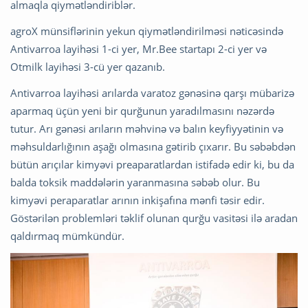
almaqla qiymətləndiriblər.
agroX münsiflərinin yekun qiymətləndirilməsi nəticəsində
Antivarroa layihəsi 1-ci yer, Mr.Bee startapı 2-ci yer və
Otmilk layihəsi 3-cü yer qazanıb.
Antivarroa layihəsi arılarda varatoz gənəsinə qarşı mübarizə
aparmaq üçün yeni bir qurğunun yaradılmasını nəzərdə
tutur. Arı gənəsi arıların məhvinə və balın keyfiyyətinin və
məhsuldarlığının aşağı olmasına gətirib çıxarır. Bu səbəbdən
bütün arıçılar kimyəvi preaparatlardan istifadə edir ki, bu da
balda toksik maddələrin yaranmasına səbəb olur. Bu
kimyəvi peraparatlar arının inkişafına mənfi təsir edir.
Göstərilən problemləri təklif olunan qurğu vasitəsi ilə aradan
qaldırmaq mümkündür.