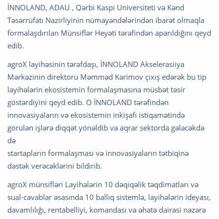
İNNOLAND, ADAU , Qərbi Kaspi Universiteti və Kənd
Təsərrüfatı Nazirliyinin nümayəndələrindən ibarət olmaqla
formalaşdırılan Münsiflər Heyəti tərəfindən aparıldığını qeyd
edib.
agroX layihəsinin tərəfdaşı, İNNOLAND Akselerasiiya
Mərkəzinin direktoru Məmməd Kərimov çıxış edərək bu tip
layihələrin ekosistemin formalaşmasına müsbət təsir
göstərdiyini qeyd edib. O İNNOLAND tərəfindən
innovasiyaların və ekosistemin inkişafı istiqamətində
görülən işlərə diqqət yönəldib və aqrar sektorda gələcəkdə
də
startapların formalaşması və innovasiyaların tətbiqinə
dəstək verəcəklərini bildirib.
agroX münsifləri Layihələrin 10 dəqiqəlik təqdimatları və
sual-cavablar əsasında 10 ballıq sistemlə, layihələrin ideyası,
davamlılığı, rentabelliyi, komandası və əhatə dairəsi nəzərə