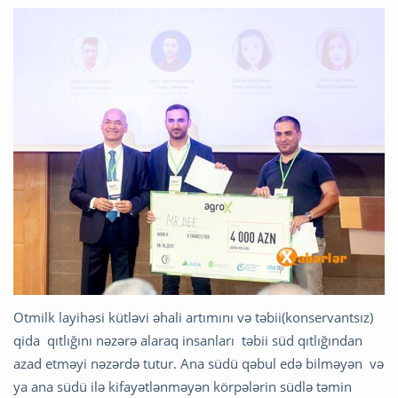
Otmilk layihəsi kütləvi əhali artımını və təbii(konservantsız)
qida qıtlığını nəzərə alaraq insanları təbii süd qıtlığından
azad etməyi nəzərdə tutur. Ana südü qəbul edə bilməyən və
ya ana südü ilə kifayətlənməyən körpələrin südlə təmin