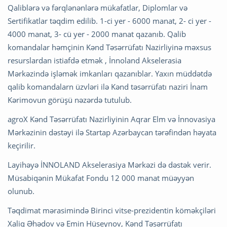
Qaliblərə və fərqlənənlərə mükafatlar, Diplomlar və
Sertifikatlar təqdim edilib. 1-ci yer - 6000 manat, 2- ci yer -
4000 manat, 3- cü yer - 2000 manat qazanıb. Qalib
komandalar həmçinin Kənd Təsərrüfatı Nazirliyinə məxsus
resurslardan istiafdə etmək , İnnoland Akselerasia
Mərkəzində işləmək imkanları qazanıblar. Yaxın müddətdə
qalib komandalarn üzvləri ilə Kənd təsərrüfatı naziri İnam
Kərimovun görüşü nəzərdə tutulub.
agroX Kənd Təsərrüfatı Nazirliyinin Aqrar Elm və İnnovasiya
Mərkəzinin dəstəyi ilə Startap Azərbaycan tərəfindən həyata
keçirilir.
Layihəyə İNNOLAND Akselerasiya Mərkəzi də dəstək verir.
Müsabiqənin Mükafat Fondu 12 000 manat müəyyən
olunub.
Təqdimat mərasimində Birinci vitse-prezidentin köməkçiləri
Xaliq Əhədov və Emin Hüseynov, Kənd Təsərrüfatı