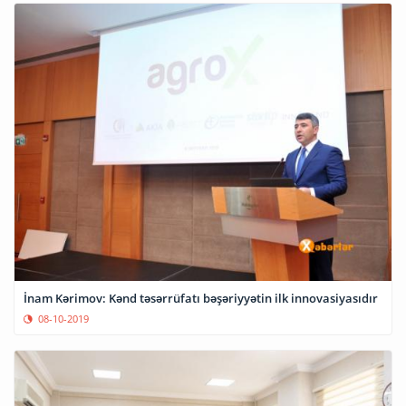
İnam Kərimov: Kənd təsərrüfatı bəşəriyyətin ilk innovasiyasıdır
08-10-2019