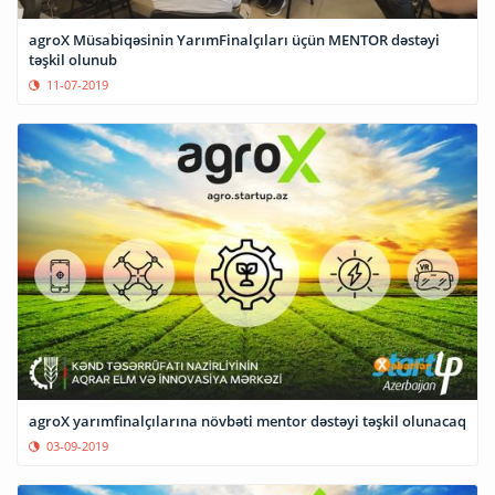
agroX Müsabiqəsinin YarımFinalçıları üçün MENTOR dəstəyi
təşkil olunub
11-07-2019
agroX yarımfinalçılarına növbəti mentor dəstəyi təşkil olunacaq
03-09-2019