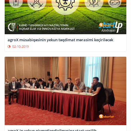
agroX müsabiqəsinin yekun təqdimat mərasimi keçiriləcək
02-10-2019
agroX-in yekun qiymətləndirilməsinə start verilib