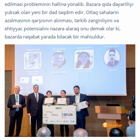
edilməsi probleminin həllinə yönəlib. Bazara qida dəyərliliyi
yüksək olan yeni bir dad təqdim edir. Otlaq sahələrin
azalmasının qarşısının alınması, tərkib zənginliyini və
ehtiyyac potensialını nəzərə alaraq onu demək olar ki,
bazarda rəqabət yarada biləcək bir məhsuldur.