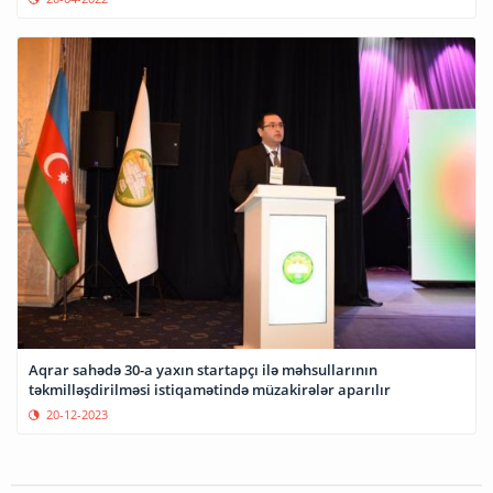
Aqrar sahədə 30-a yaxın startapçı ilə məhsullarının
təkmilləşdirilməsi istiqamətində müzakirələr aparılır
20-12-2023