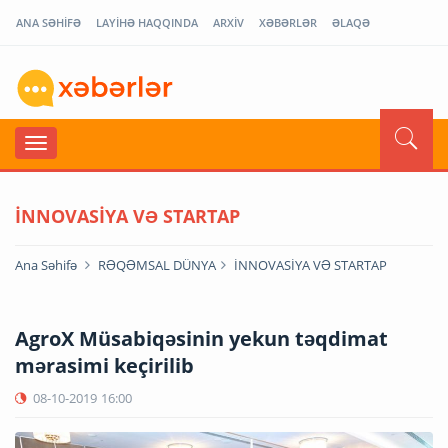
ANA SƏHİFƏ
LAYİHƏ HAQQINDA
ARXİV
XƏBƏRLƏR
ƏLAQƏ
İNNOVASİYA VƏ STARTAP
Ana Səhifə
RƏQƏMSAL DÜNYA
İNNOVASİYA VƏ STARTAP
AgroX Müsabiqəsinin yekun təqdimat
mərasimi keçirilib
08-10-2019
16:00