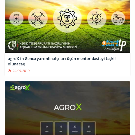
agroX-in Gəncə yarımfinalçıları üçün mentor dəstəyi təşkil
olunacaq
24-09-2019