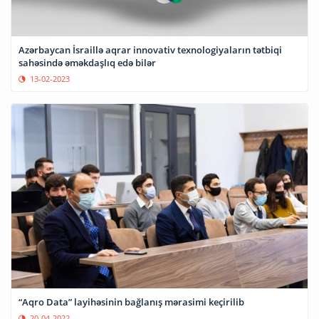
Azərbaycan İsraillə aqrar innovativ texnologiyaların tətbiqi
sahəsində əməkdaşlıq edə bilər
13-02-2023
“Aqro Data” layihəsinin bağlanış mərasimi keçirilib
20-04-2022