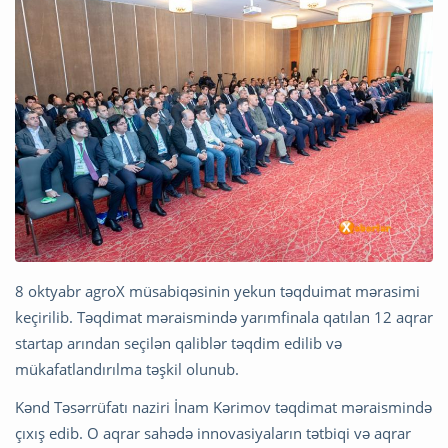
8 oktyabr agroX müsabiqəsinin yekun təqduimat mərasimi
keçirilib. Təqdimat məraismində yarımfinala qatılan 12 aqrar
startap arından seçilən qaliblər təqdim edilib və
mükafatlandırılma təşkil olunub.
Kənd Təsərrüfatı naziri İnam Kərimov təqdimat məraismində
çıxış edib. O aqrar sahədə innovasiyaların tətbiqi və aqrar