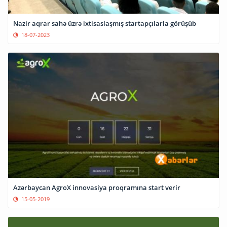
Nazir aqrar sahə üzrə ixtisaslaşmış startapçılarla görüşüb
18-07-2023
Azərbaycan AgroX innovasiya proqramına start verir
15-05-2019