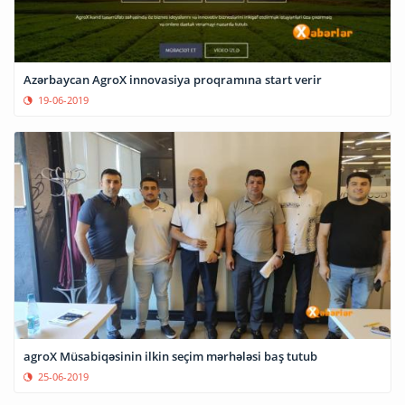
Azərbaycan AgroX innovasiya proqramına start verir
19-06-2019
agroX Müsabiqəsinin ilkin seçim mərhələsi baş tutub
25-06-2019