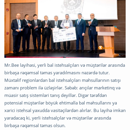
Mr.Bee layihəsi, yerli bal istehsalçıları və müştərilər arasında
birbaşa rəqəmsal təmas yaradılmasını nəzərdə tutur.
Müxtəlif regionlardan bal istehsalçıları məhsullarının satışı
zamanı problem ilə üzləşirlər. Səbəb: arıçılar marketinq və
müasir satış sistemləri tanış deyillər. Digər tərəfdən
potensial müştərilər böyük ehtimalla bal məhsullarını ya
xarici istehsal yaxudda vasitəçilərdən alırlar. Bu layihə imkan
yaradacaq ki, yerli istehsalçılar və müştərilər arasında
birbaşa rəqəmsal təmas olsun.