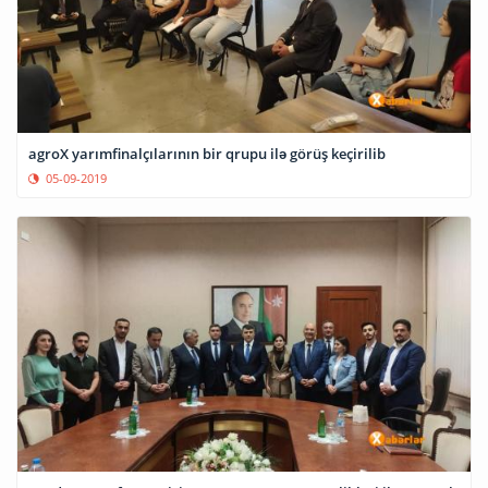
agroX yarımfinalçılarının bir qrupu ilə görüş keçirilib
05-09-2019