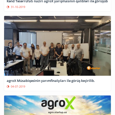
Kənd Təsərrüfatı naziri agroX yarışmasının qalibləri ilə görüşüb
31-10-2019
agroX Müsabiqəsinin yarımfinalçıları ilə görüş keçirilib.
04-07-2019