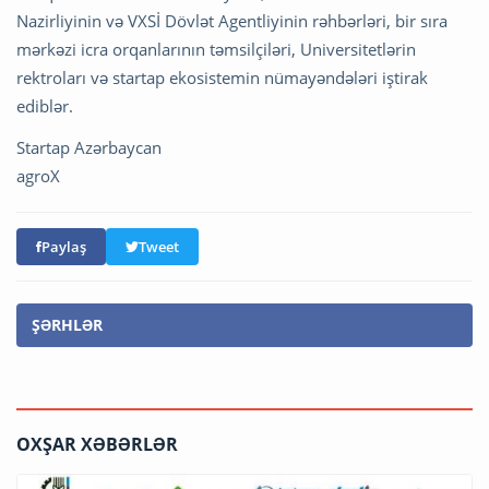
Nazirliyinin və VXSİ Dövlət Agentliyinin rəhbərləri, bir sıra
mərkəzi icra orqanlarının təmsilçiləri, Universitetlərin
rektroları və startap ekosistemin nümayəndələri iştirak
ediblər.
Startap Azərbaycan
agroX
Paylaş
Tweet
ŞƏRHLƏR
OXŞAR XƏBƏRLƏR