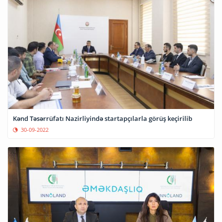
Kənd Təsərrüfatı Nazirliyində startapçılarla görüş keçirilib
30-09-2022