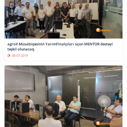
agroX Müsabiqəsinin YarımFinalçıları üçün MENTOR dəstəyi
təşkil olunacaq.
08-07-2019