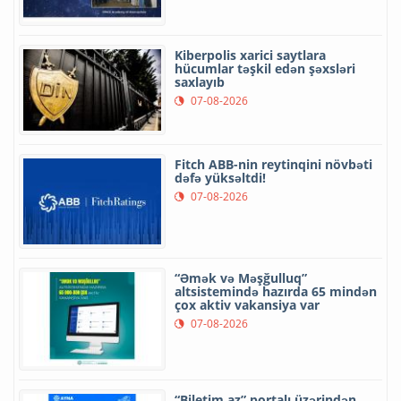
Kiberpolis xarici saytlara
hücumlar təşkil edən şəxsləri
saxlayıb
07-08-2026
Fitch ABB-nin reytinqini növbəti
dəfə yüksəltdi!
07-08-2026
“Əmək və Məşğulluq”
altsistemində hazırda 65 mindən
çox aktiv vakansiya var
07-08-2026
“Biletim.az” portalı üzərindən