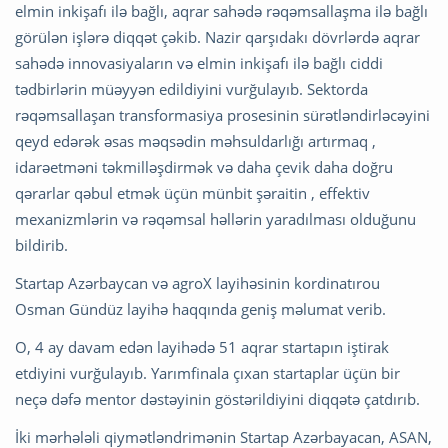
elmin inkişafı ilə bağlı, aqrar sahədə rəqəmsallaşma ilə bağlı
görülən işlərə diqqət çəkib. Nazir qarşıdakı dövrlərdə aqrar
sahədə innovasiyaların və elmin inkişafı ilə bağlı ciddi
tədbirlərin müəyyən edildiyini vurğulayıb. Sektorda
rəqəmsallaşan transformasiya prosesinin sürətləndirləcəyini
qeyd edərək əsas məqsədin məhsuldarlığı artırmaq ,
idarəetməni təkmilləşdirmək və daha çevik daha doğru
qərarlar qəbul etmək üçün münbit şəraitin , effektiv
mexanizmlərin və rəqəmsal həllərin yaradılması olduğunu
bildirib.
Startap Azərbaycan və agroX layihəsinin kordinatırou
Osman Gündüz layihə haqqında geniş məlumat verib.
O, 4 ay davam edən layihədə 51 aqrar startapın iştirak
etdiyini vurğulayıb. Yarımfinala çıxan startaplar üçün bir
neçə dəfə mentor dəstəyinin göstərildiyini diqqətə çatdırıb.
İki mərhələli qiymətləndrimənin Startap Azərbayacan, ASAN,