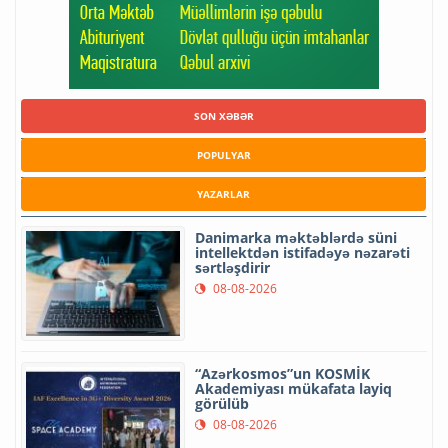
SON XƏBƏR
POPULYAR
YAZARLAR
Danimarka məktəblərdə süni
intellektdən istifadəyə nəzarəti
sərtləşdirir
08-08-2026
“Azərkosmos”un KOSMİK
Akademiyası mükafata layiq
görülüb
08-08-2026