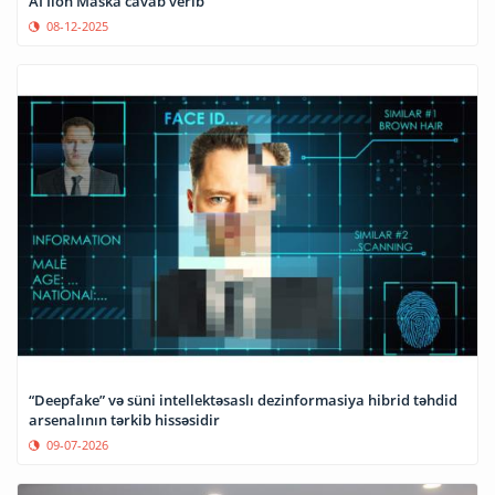
Aİ İlon Maska cavab verib
08-12-2025
“Deepfake” və süni intellektəsaslı dezinformasiya hibrid təhdid
arsenalının tərkib hissəsidir
09-07-2026