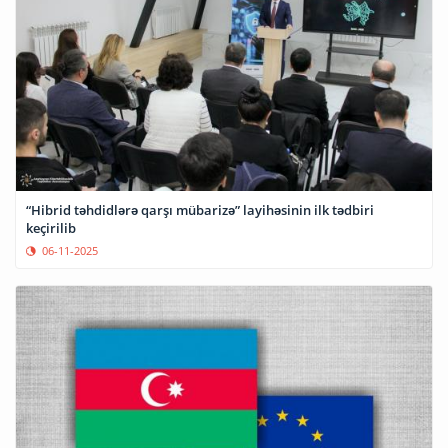
“Hibrid təhdidlərə qarşı mübarizə” layihəsinin ilk tədbiri
keçirilib
06-11-2025