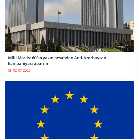
Milli Məclis: 600-ə yaxın hesabdan Anti-Azərbaycan
kampaniyası aparılır
02-07-2025