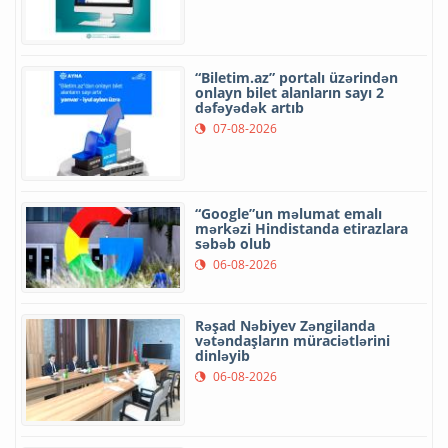
“Biletim.az” portalı üzərindən
onlayn bilet alanların sayı 2
dəfəyədək artıb
07-08-2026
“Google”un məlumat emalı
mərkəzi Hindistanda etirazlara
səbəb olub
06-08-2026
Rəşad Nəbiyev Zəngilanda
vətəndaşların müraciətlərini
dinləyib
06-08-2026