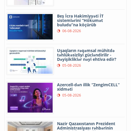
Beş İcra Hakimiyyəti İT
sistemlərini “Hökumət
buludu”na köçürüb
06-08-2026
Uşaqların rəqəmsal mühitdə
təhlükəsizliyi gücləndirilir -
Dəyişikliklər nəyi ehtiva edir?
05-08-2026
Azercell-dən illik “ZengimCELL”
xidməti
05-08-2026
Nazir Qazaxıstanın Prezident
Administrasiyası rəhbərinin