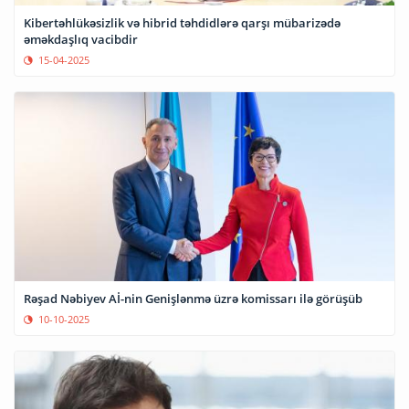
Kibertəhlükəsizlik və hibrid təhdidlərə qarşı mübarizədə
əməkdaşlıq vacibdir
15-04-2025
Rəşad Nəbiyev Aİ-nin Genişlənmə üzrə komissarı ilə görüşüb
10-10-2025