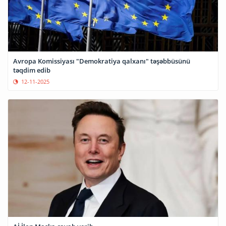
Avropa Komissiyası "Demokratiya qalxanı" təşəbbüsünü
təqdim edib
12-11-2025