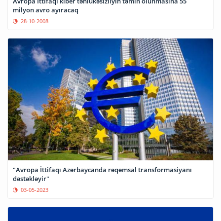
Avropa İttifaqı kiber təhlükəsizliyin təmin olunmasına 55
milyon avro ayıracaq
28-10-2008
"Avropa İttifaqı Azərbaycanda rəqəmsal transformasiyanı
dəstəkləyir"
03-05-2023