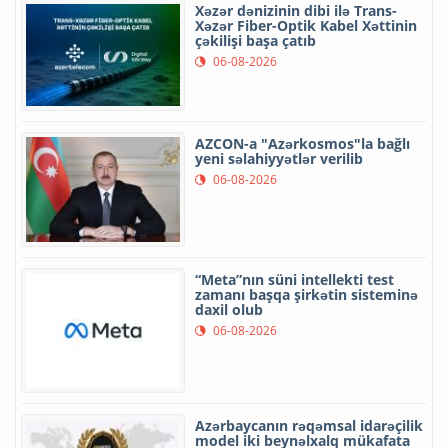
Xəzər dənizinin dibi ilə Trans-
Xəzər Fiber-Optik Kabel Xəttinin
çəkilişi başa çatıb
06-08-2026
AZCON-a "Azərkosmos"la bağlı
yeni səlahiyyətlər verilib
06-08-2026
“Meta”nın süni intellekti test
zamanı başqa şirkətin sisteminə
daxil olub
06-08-2026
Azərbaycanın rəqəmsal idarəçilik
model iki beynəlxalq mükafata