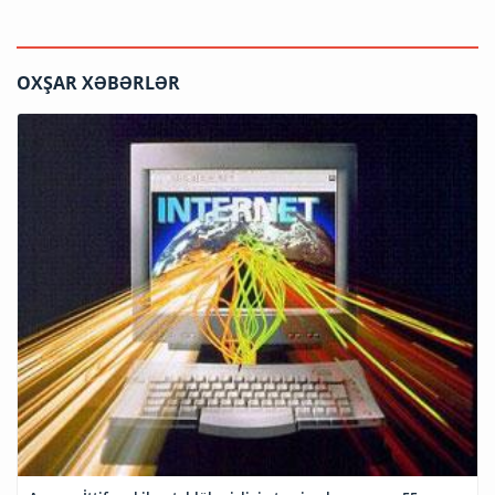
OXŞAR XƏBƏRLƏR