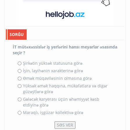
SORĞU
İT mütəxəssislər iş yerlərini hansı meyarlar əsasında
seçir ?
Şirkətin yüksək statusuna görə
İşin, layihənin xarakterinə görə
Əmək müqaviləsinin olmasına görə
Yüksək əmək haqqına, mükafatlara və digər
güzəştlərə görə
Gələcək karyerası üçün əhəmiyyət kəsb
etdiyinə görə
Maraqlı, işgüzar kollektivə görə