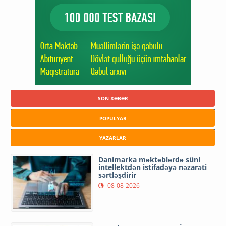
SON XƏBƏR
POPULYAR
YAZARLAR
Danimarka məktəblərdə süni
intellektdən istifadəyə nəzarəti
sərtləşdirir
08-08-2026