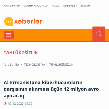
ANA SƏHİFƏ
LAYİHƏ HAQQINDA
ARXİV
XƏBƏRLƏR
ƏLAQƏ
TƏHLÜKƏSİZLİK
Ana Səhifə
TEXNOLOGİYA
TƏHLÜKƏSİZLİK
Aİ Ermənistana kiberhücumların
qarşısının alınması üçün 12 milyon avro
ayıracaq
02-12-2025
13:55