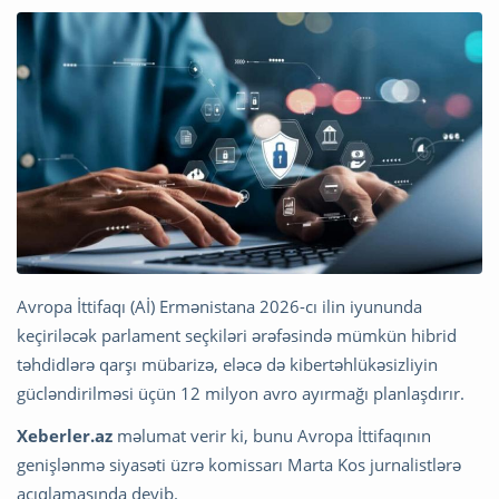
Avropa İttifaqı (Aİ) Ermənistana 2026-cı ilin iyununda
keçiriləcək parlament seçkiləri ərəfəsində mümkün hibrid
təhdidlərə qarşı mübarizə, eləcə də kibertəhlükəsizliyin
gücləndirilməsi üçün 12 milyon avro ayırmağı planlaşdırır.
Xeberler.az
məlumat verir ki, bunu Avropa İttifaqının
genişlənmə siyasəti üzrə komissarı Marta Kos jurnalistlərə
açıqlamasında deyib.