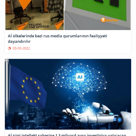
Aİ ölkələrində bəzi rus media qurumlarının fəaliyyəti
dayandırılır
03-03-2022
Aİ süni intellekt sahəsinə 1,3 milyard avro investisiya yatıracaq