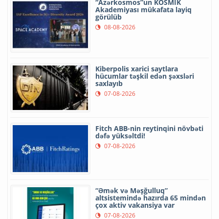
“Azərkosmos”un KOSMİK
Akademiyası mükafata layiq
görülüb
08-08-2026
Kiberpolis xarici saytlara
hücumlar təşkil edən şəxsləri
saxlayıb
07-08-2026
Fitch ABB-nin reytinqini növbəti
dəfə yüksəltdi!
07-08-2026
“Əmək və Məşğulluq”
altsistemində hazırda 65 mindən
çox aktiv vakansiya var
07-08-2026