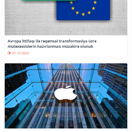
Avropa İttifaqı ilə rəqəmsal transformasiya üzrə
mütəxəssislərin hazırlanması müzakirə olunub
01-12-2022