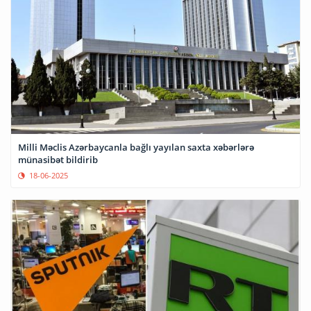
Milli Məclis Azərbaycanla bağlı yayılan saxta xəbərlərə
münasibət bildirib
18-06-2025