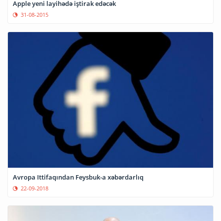
Apple yeni layihədə iştirak edəcək
31-08-2015
Avropa Ittifaqından Feysbuk-a xəbərdarlıq
22-09-2018