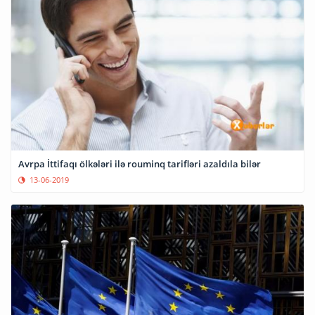
Avrpa İttifaqı ölkələri ilə rouminq tarifləri azaldıla bilər
13-06-2019