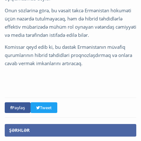
Onun sözlərinə görə, bu vəsait təkcə Ermənistan hökuməti
üçün nəzərdə tutulmayacaq, həm də hibrid təhdidlərlə
effektiv mübarizədə mühüm rol oynayan vətəndaş cəmiyyəti
və media tərəfindən istifadə edilə bilər.
Komissar qeyd edib ki, bu dəstək Ermənistanın müvafiq
qurumlarının hibrid təhdidləri proqnozlaşdırmaq və onlara
cavab vermək imkanlarını artıracaq.
Paylaş
Tweet
ŞƏRHLƏR