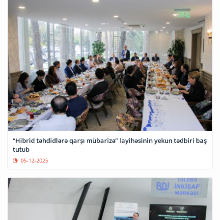
“Hibrid təhdidlərə qarşı mübarizə” layihəsinin yekun tədbiri baş
tutub
05-12-2025