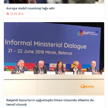
Avropa mobil rouminqi ləğv edir
22-09-2016
Rəqəmli bazarların uyğunlaşdırılması iclasında ölkəmiz də
təmsil olunub