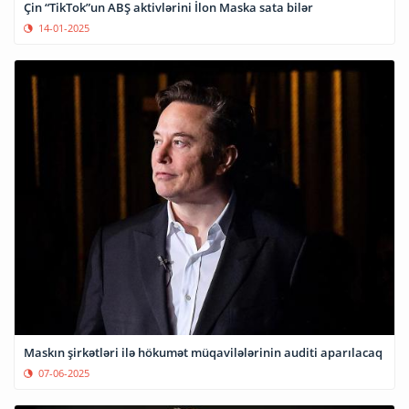
Çin “TikTok”un ABŞ aktivlərini İlon Maska sata bilər
14-01-2025
Maskın şirkətləri ilə hökumət müqavilələrinin auditi aparılacaq
07-06-2025