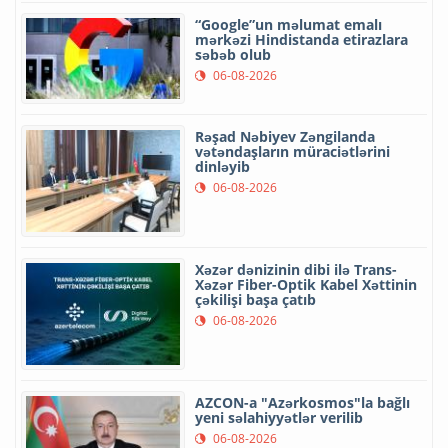
“Google”un məlumat emalı
mərkəzi Hindistanda etirazlara
səbəb olub
06-08-2026
Rəşad Nəbiyev Zəngilanda
vətəndaşların müraciətlərini
dinləyib
06-08-2026
Xəzər dənizinin dibi ilə Trans-
Xəzər Fiber-Optik Kabel Xəttinin
çəkilişi başa çatıb
06-08-2026
AZCON-a "Azərkosmos"la bağlı
yeni səlahiyyətlər verilib
06-08-2026