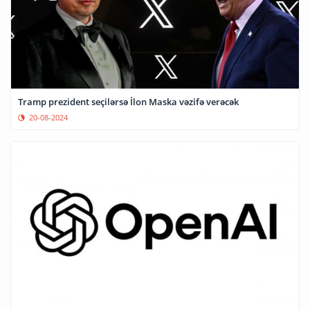
Tramp prezident seçilərsə İlon Maska vəzifə verəcək
20-08-2024