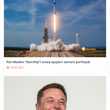
İlon Maskın “Starship”i sınaq uçuşları zamanı partlayıb
03-02-2021