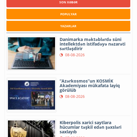
SON XƏBƏR
POPULYAR
YAZARLAR
Danimarka məktəblərdə süni
intellektdən istifadəyə nəzarəti
sərtləşdirir
08-08-2026
“Azərkosmos”un KOSMİK
Akademiyası mükafata layiq
görülüb
08-08-2026
Kiberpolis xarici saytlara
hücumlar təşkil edən şəxsləri
saxlayıb