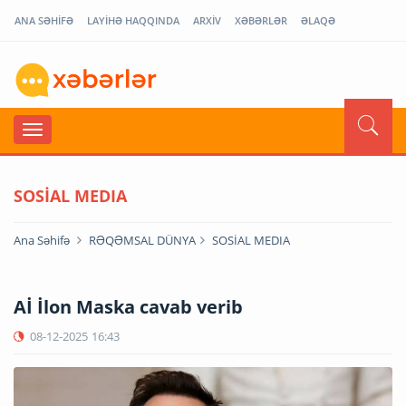
ANA SƏHİFƏ
LAYİHƏ HAQQINDA
ARXİV
XƏBƏRLƏR
ƏLAQƏ
SOSİAL MEDIA
Ana Səhifə
RƏQƏMSAL DÜNYA
SOSİAL MEDIA
Aİ İlon Maska cavab verib
08-12-2025
16:43