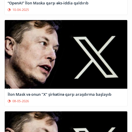
“OpenAI” İlon Maska qarşı əks-iddia qaldırıb
10-04-2025
İlon Mask və onun "X" şirkətinə qarşı araşdırma başlayıb
08-05-2026