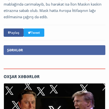
məbləğində cərimələyib, bu hərəkət isə İlon Maskın kəskin
etirazına səbəb olub. Mask hətta Avropa İttifaqının ləğv
edilməsinə çağırış da edib.
Paylaş
Tweet
ŞƏRHLƏR
OXŞAR XƏBƏRLƏR