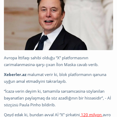
Avropa İttifaqı sahibi olduğu “X” platformasının
cərimələnməsinə qarşı çıxan İlon Maska cavab verib.
Xeberler.az
məlumat verir ki, blok platformanın qanuna
uyğun əməl etmədiyini təkrarlayıb.
“İcazə verin deyim ki, tamamilə sərsəmcəsinə söylənilən
bəyanatları paylaşmaq da söz azadlığının bir hissəsidir”, - Aİ
sözçüsü Paula Pinho bildirib.
Qeyd edək ki, bundan əvvəl Aİ “X” şirkətini
120 milyon
avro