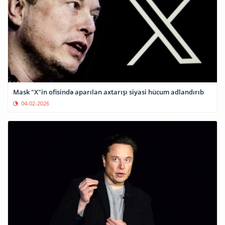
Mask "X"in ofisində aparılan axtarışı siyasi hücum adlandırıb
04-02-2026