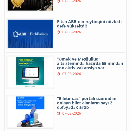
07-08-2026
Fitch ABB-nin reytinqini növbəti
dəfə yüksəltdi!
07-08-2026
“Əmək və Məşğulluq”
altsistemində hazırda 65 mindən
çox aktiv vakansiya var
07-08-2026
“Biletim.az” portalı üzərindən
onlayn bilet alanların sayı 2
dəfəyədək artıb
07-08-2026