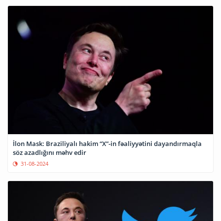
İlon Mask: Braziliyalı hakim “X”-in fəaliyyətini dayandırmaqla
söz azadlığını məhv edir
31-08-2024