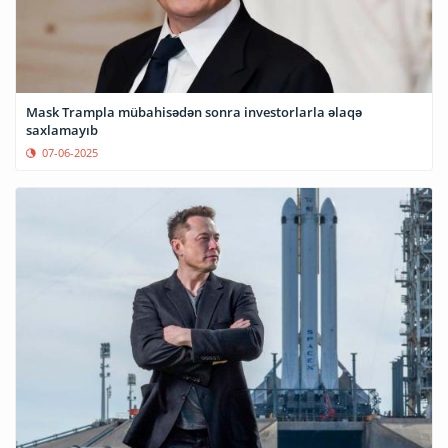
Mask Trampla mübahisədən sonra investorlarla əlaqə
saxlamayıb
07-06-2025