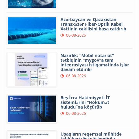
Azərbaycan və Qazaxıstan
Transxəzər Fiber-Optik Kabel
Xəttinin çəkilişini başa çatdırıb
06-08-2026
Nazirlik: “Mobil notariat”
tətbiqinin “mygov”a tam
inteqrasiyası istiqamətində işlər
davam etdirilir
06-08-2026
Beş İcra Hakimiyyəti İT
sistemlərini “Hökumət
buludu”na köçürüb
06-08-2026
Uşaqların rəqəmsal mühitdə
təhlükəsizliyi gücləndirilir -