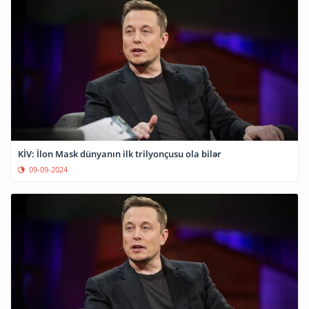
KİV: İlon Mask dünyanın ilk trilyonçusu ola bilər
09-09-2024