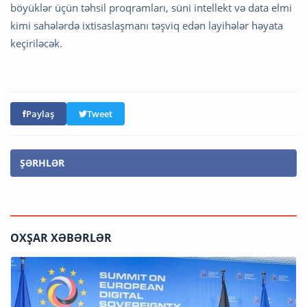
böyüklər üçün təhsil proqramları, süni intellekt və data elmi
kimi sahələrdə ixtisaslaşmanı təşviq edən layihələr həyata
keçiriləcək.
Paylaş
Tweet
ŞƏRHLƏR
OXŞAR XƏBƏRLƏR