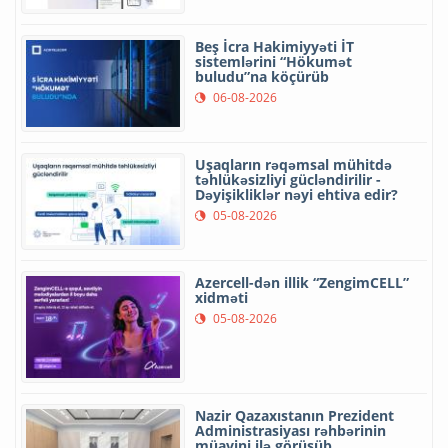
Beş İcra Hakimiyyəti İT
sistemlərini “Hökumət
buludu”na köçürüb
06-08-2026
Uşaqların rəqəmsal mühitdə
təhlükəsizliyi gücləndirilir -
Dəyişikliklər nəyi ehtiva edir?
05-08-2026
Azercell-dən illik “ZengimCELL”
xidməti
05-08-2026
Nazir Qazaxıstanın Prezident
Administrasiyası rəhbərinin
müavini ilə görüşüb