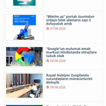
“Biletim.az” portalı üzərindən
onlayn bilet alanların sayı 2
dəfəyədək artıb
07-08-2026
“Google”un məlumat emalı
mərkəzi Hindistanda etirazlara
səbəb olub
06-08-2026
Rəşad Nəbiyev Zəngilanda
vətəndaşların müraciətlərini
dinləyib
06-08-2026