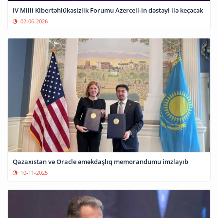
IV Milli Kibertəhlükəsizlik Forumu Azercell-in dəstəyi ilə keçəcək
02-06-2026
Qazaxıstan və Oracle əməkdaşlıq memorandumu imzlayıb
10-11-2025