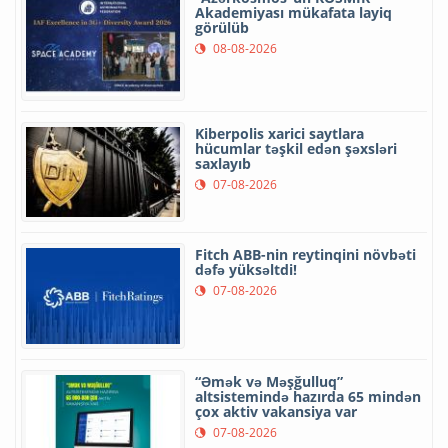
Akademiyası mükafata layiq
görülüb
08-08-2026
Kiberpolis xarici saytlara
hücumlar təşkil edən şəxsləri
saxlayıb
07-08-2026
Fitch ABB-nin reytinqini növbəti
dəfə yüksəltdi!
07-08-2026
“Əmək və Məşğulluq”
altsistemində hazırda 65 mindən
çox aktiv vakansiya var
07-08-2026