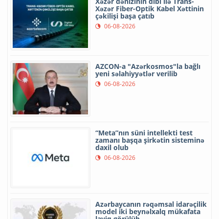
Xəzər dənizinin dibi ilə Trans-
Xəzər Fiber-Optik Kabel Xəttinin
çəkilişi başa çatıb
06-08-2026
AZCON-a "Azərkosmos"la bağlı
yeni səlahiyyətlər verilib
06-08-2026
“Meta”nın süni intellekti test
zamanı başqa şirkətin sisteminə
daxil olub
06-08-2026
Azərbaycanın rəqəmsal idarəçilik
model iki beynəlxalq mükafata
layiq görülüb