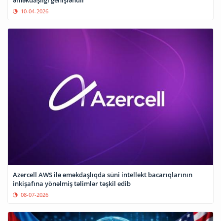
əməkdaşlığı genişləndir
10-04-2026
Azercell AWS ilə əməkdaşlıqda süni intellekt bacarıqlarının
inkişafına yönəlmiş təlimlər təşkil edib
08-07-2026