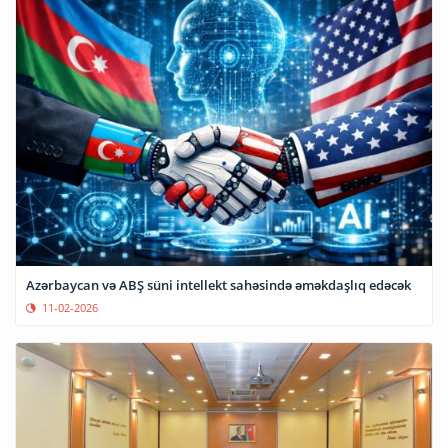
Azərbaycan və ABŞ süni intellekt sahəsində əməkdaşlıq edəcək
11-02-2026