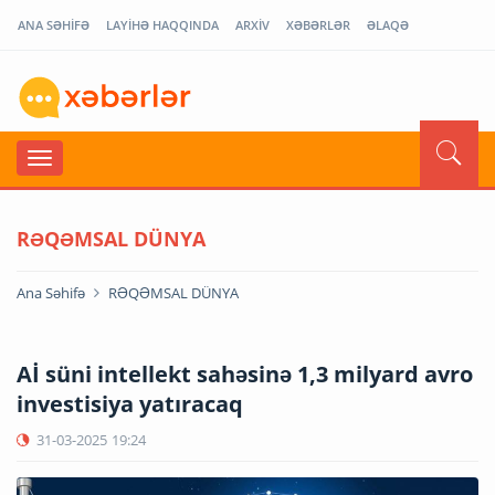
ANA SƏHİFƏ
LAYİHƏ HAQQINDA
ARXİV
XƏBƏRLƏR
ƏLAQƏ
RƏQƏMSAL DÜNYA
Ana Səhifə
RƏQƏMSAL DÜNYA
Aİ süni intellekt sahəsinə 1,3 milyard avro
investisiya yatıracaq
31-03-2025
19:24