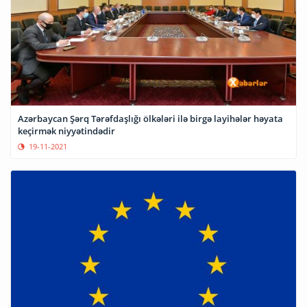
Azərbaycan Şərq Tərəfdaşlığı ölkələri ilə birgə layihələr həyata
keçirmək niyyətindədir
19-11-2021