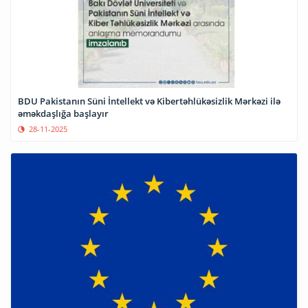
BDU Pakistanın Süni İntellekt və Kibertəhlükəsizlik Mərkəzi ilə
əməkdaşlığa başlayır
28-11-2025