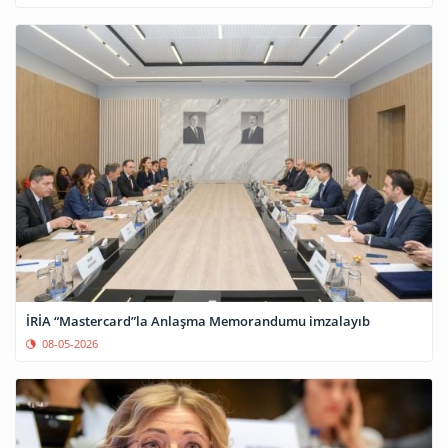
İRİA “Mastercard”la Anlaşma Memorandumu imzalayıb
08-05-2026