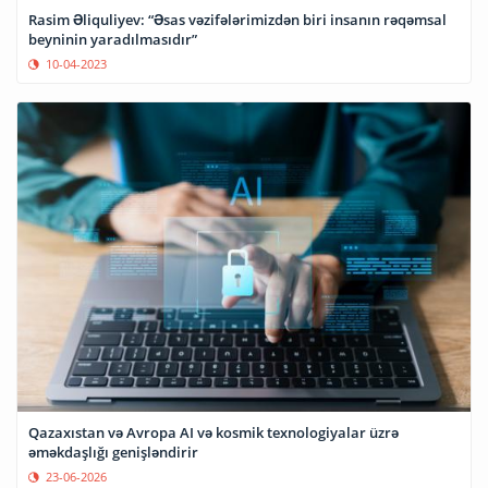
Rasim Əliquliyev: “Əsas vəzifələrimizdən biri insanın rəqəmsal
beyninin yaradılmasıdır”
10-04-2023
Qazaxıstan və Avropa AI və kosmik texnologiyalar üzrə
əməkdaşlığı genişləndirir
23-06-2026