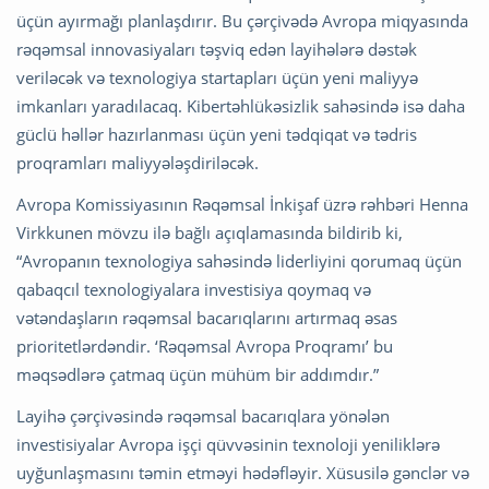
üçün ayırmağı planlaşdırır. Bu çərçivədə Avropa miqyasında
rəqəmsal innovasiyaları təşviq edən layihələrə dəstək
veriləcək və texnologiya startapları üçün yeni maliyyə
imkanları yaradılacaq. Kibertəhlükəsizlik sahəsində isə daha
güclü həllər hazırlanması üçün yeni tədqiqat və tədris
proqramları maliyyələşdiriləcək.
Avropa Komissiyasının Rəqəmsal İnkişaf üzrə rəhbəri Henna
Virkkunen mövzu ilə bağlı açıqlamasında bildirib ki,
“Avropanın texnologiya sahəsində liderliyini qorumaq üçün
qabaqcıl texnologiyalara investisiya qoymaq və
vətəndaşların rəqəmsal bacarıqlarını artırmaq əsas
prioritetlərdəndir. ‘Rəqəmsal Avropa Proqramı’ bu
məqsədlərə çatmaq üçün mühüm bir addımdır.”
Layihə çərçivəsində rəqəmsal bacarıqlara yönələn
investisiyalar Avropa işçi qüvvəsinin texnoloji yeniliklərə
uyğunlaşmasını təmin etməyi hədəfləyir. Xüsusilə gənclər və