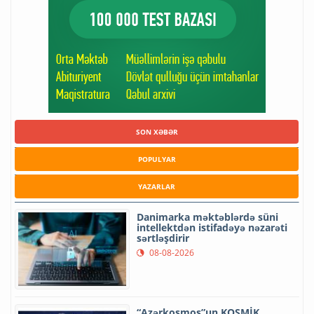
SON XƏBƏR
POPULYAR
YAZARLAR
Danimarka məktəblərdə süni
intellektdən istifadəyə nəzarəti
sərtləşdirir
08-08-2026
“Azərkosmos”un KOSMİK