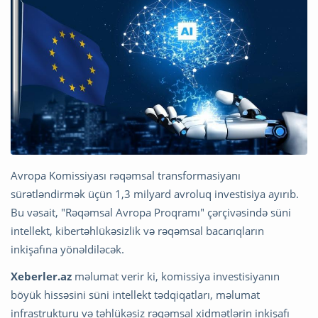
Avropa Komissiyası rəqəmsal transformasiyanı
sürətləndirmək üçün 1,3 milyard avroluq investisiya ayırıb.
Bu vəsait, "Rəqəmsal Avropa Proqramı" çərçivəsində süni
intellekt, kibertəhlükəsizlik və rəqəmsal bacarıqların
inkişafına yönəldiləcək.
Xeberler.az
məlumat verir ki, komissiya investisiyanın
böyük hissəsini süni intellekt tədqiqatları, məlumat
infrastrukturu və təhlükəsiz rəqəmsal xidmətlərin inkişafı