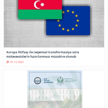
Avropa İttifaqı ilə rəqəmsal transformasiya üzrə
mütəxəssislərin hazırlanması müzakirə olunub
01-12-2022