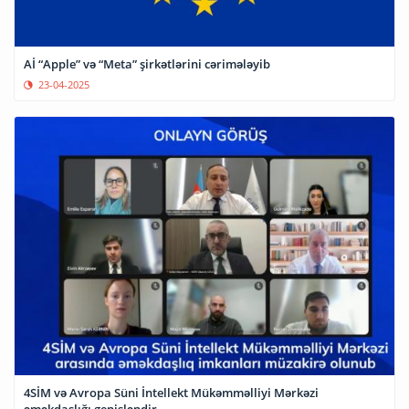
Aİ “Apple” və “Meta” şirkətlərini cərimələyib
23-04-2025
4SİM və Avropa Süni İntellekt Mükəmməlliyi Mərkəzi