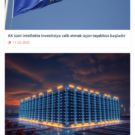
AK süni intellektə investisiya cəlb etmək üçün təşəbbüs başladır
11-02-2025