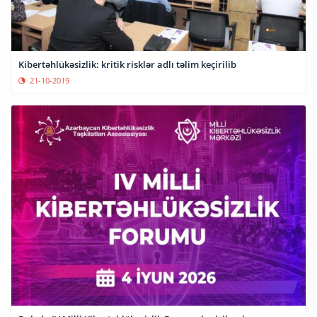
Kibertəhlükəsizlik: kritik risklər adlı təlim keçirilib
21-10-2019