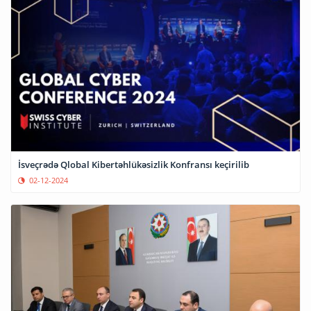
İsveçrədə Qlobal Kibertəhlükəsizlik Konfransı keçirilib
02-12-2024