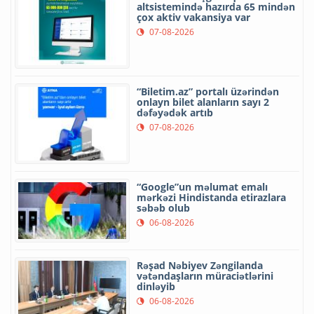
altsistemində hazırda 65 mindən
çox aktiv vakansiya var
07-08-2026
“Biletim.az” portalı üzərindən
onlayn bilet alanların sayı 2
dəfəyədək artıb
07-08-2026
“Google”un məlumat emalı
mərkəzi Hindistanda etirazlara
səbəb olub
06-08-2026
Rəşad Nəbiyev Zəngilanda
vətəndaşların müraciətlərini
dinləyib
06-08-2026