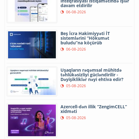
inteqrasiyası istiqamətində işlər
davam etdirilir
06-08-2026
Beş İcra Hakimiyyəti İT
sistemlərini “Hökumət
buludu”na köçürüb
06-08-2026
Uşaqların rəqəmsal mühitdə
təhlükəsizliyi gücləndirilir -
Dəyişikliklər nəyi ehtiva edir?
05-08-2026
Azercell-dən illik “ZengimCELL”
xidməti
05-08-2026