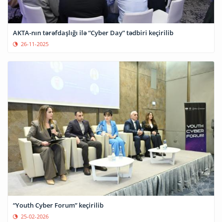
AKTA-nın tərəfdaşlığı ilə “Cyber Day” tədbiri keçirilib
26-11-2025
“Youth Cyber Forum” keçirilib
25-02-2026