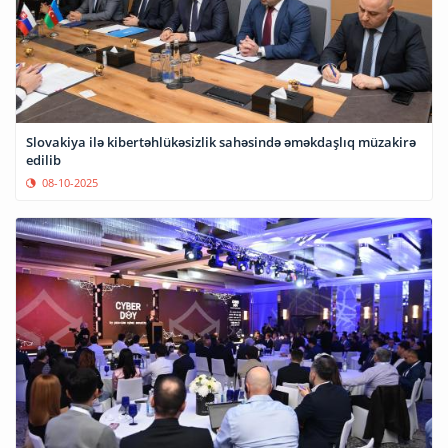
Slovakiya ilə kibertəhlükəsizlik sahəsində əməkdaşlıq müzakirə
edilib
08-10-2025