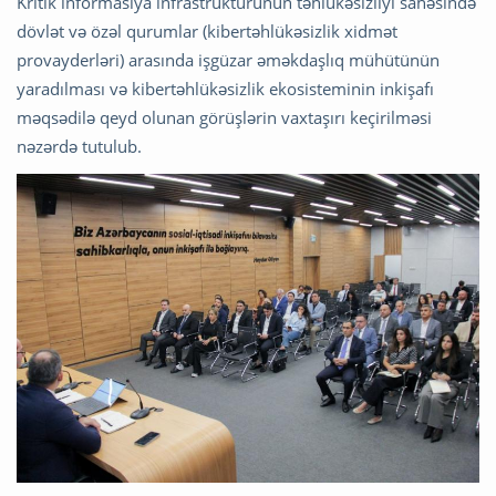
Kritik informasiya infrastrukturunun təhlükəsizliyi sahəsində
dövlət və özəl qurumlar (kibertəhlükəsizlik xidmət
provayderləri) arasında işgüzar əməkdaşlıq mühütünün
yaradılması və kibertəhlükəsizlik ekosisteminin inkişafı
məqsədilə qeyd olunan görüşlərin vaxtaşırı keçirilməsi
nəzərdə tutulub.