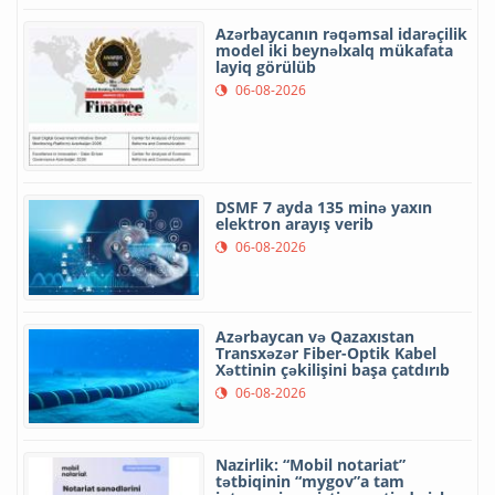
Azərbaycanın rəqəmsal idarəçilik
model iki beynəlxalq mükafata
layiq görülüb
06-08-2026
DSMF 7 ayda 135 minə yaxın
elektron arayış verib
06-08-2026
Azərbaycan və Qazaxıstan
Transxəzər Fiber-Optik Kabel
Xəttinin çəkilişini başa çatdırıb
06-08-2026
Nazirlik: “Mobil notariat”
tətbiqinin “mygov”a tam