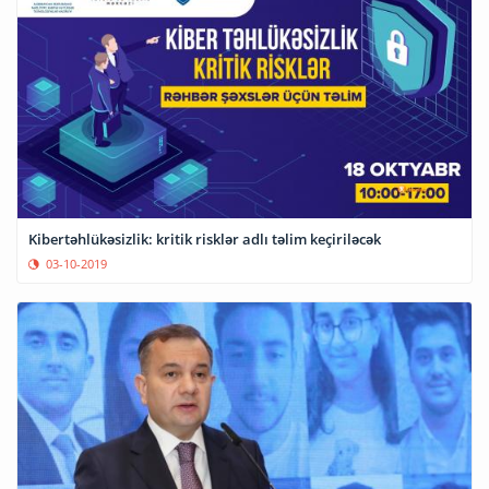
Kibertəhlükəsizlik: kritik risklər adlı təlim keçiriləcək
03-10-2019