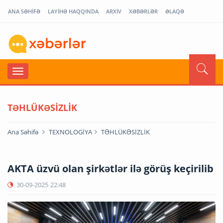
ANA SƏHİFƏ
LAYİHƏ HAQQINDA
ARXİV
XƏBƏRLƏR
ƏLAQƏ
TƏHLÜKƏSİZLİK
Ana Səhifə
TEXNOLOGİYA
TƏHLÜKƏSİZLİK
AKTA üzvü olan şirkətlər ilə görüş keçirilib
30-09-2025
22:48