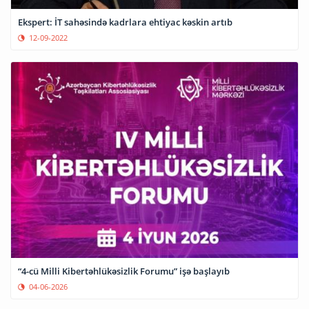
Ekspert: İT sahəsində kadrlara ehtiyac kəskin artıb
12-09-2022
“4-cü Milli Kibertəhlükəsizlik Forumu” işə başlayıb
04-06-2026