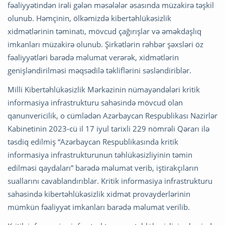
fəaliyyətindən irəli gələn məsələlər əsasında müzakirə təşkil
olunub. Həmçinin, ölkəmizdə kibertəhlükəsizlik
xidmətlərinin təminatı, mövcud çağırışlar və əməkdaşlıq
imkanları müzakirə olunub. Şirkətlərin rəhbər şəxsləri öz
fəaliyyətləri barədə məlumat verərək, xidmətlərin
genişləndirilməsi məqsədilə təkliflərini səsləndiriblər.
Milli Kibertəhlükəsizlik Mərkəzinin nümayəndələri kritik
informasiya infrastrukturu sahəsində mövcud olan
qanunvericilik, o cümlədən Azərbaycan Respublikası Nazirlər
Kabinetinin 2023-cü il 17 iyul tarixli 229 nömrəli Qərarı ilə
təsdiq edilmiş “Azərbaycan Respublikasında kritik
informasiya infrastrukturunun təhlükəsizliyinin təmin
edilməsi qaydaları” barədə məlumat verib, iştirakçıların
suallarını cavablandırıblar. Kritik informasiya infrastrukturu
sahəsində kibertəhlükəsizlik xidmət provayderlərinin
mümkün fəaliyyət imkanları barədə məlumat verilib.