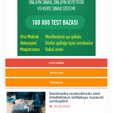
SON XƏBƏR
POPULYAR
YAZARLAR
Danimarka məktəblərdə süni
intellektdən istifadəyə nəzarəti
sərtləşdirir
08-08-2026