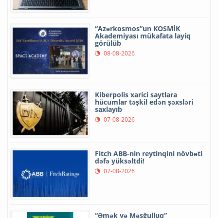
“Azərkosmos”un KOSMİK
Akademiyası mükafata layiq
görülüb
08-08-2026
Kiberpolis xarici saytlara
hücumlar təşkil edən şəxsləri
saxlayıb
07-08-2026
Fitch ABB-nin reytinqini növbəti
dəfə yüksəltdi!
07-08-2026
“Əmək və Məşğulluq”