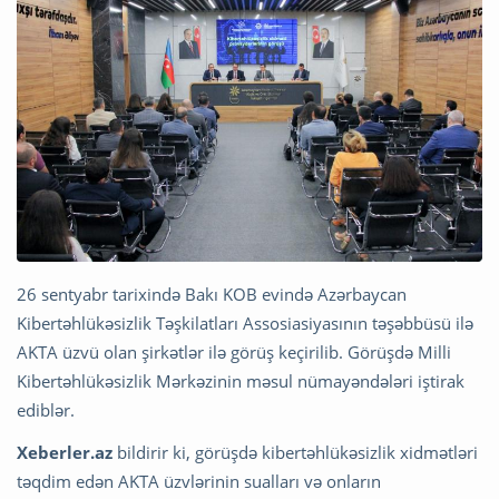
26 sentyabr tarixində Bakı KOB evində Azərbaycan
Kibertəhlükəsizlik Təşkilatları Assosiasiyasının təşəbbüsü ilə
AKTA üzvü olan şirkətlər ilə görüş keçirilib. Görüşdə Milli
Kibertəhlükəsizlik Mərkəzinin məsul nümayəndələri iştirak
ediblər.
Xeberler.az
bildirir ki, görüşdə kibertəhlükəsizlik xidmətləri
təqdim edən AKTA üzvlərinin sualları və onların