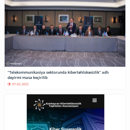
"Telekommunikasiya sektorunda kibertəhlükəsizlik" adlı
dəyirmi masa keçirilib
07-02-2025