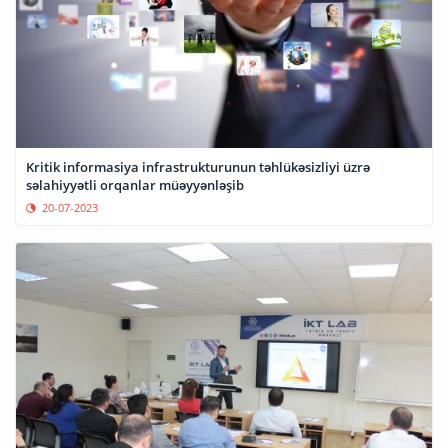
Kritik informasiya infrastrukturunun təhlükəsizliyi üzrə
səlahiyyətli orqanlar müəyyənləşib
20-07-2023