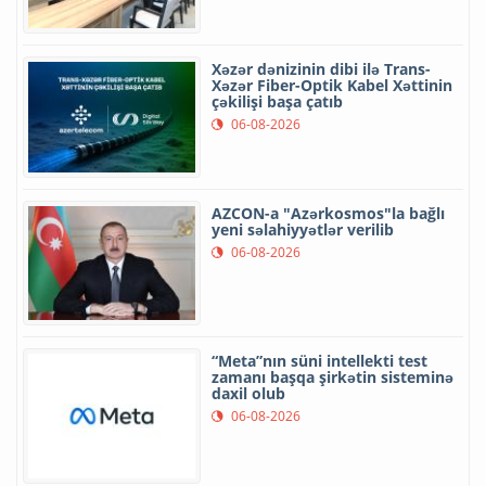
Xəzər dənizinin dibi ilə Trans-
Xəzər Fiber-Optik Kabel Xəttinin
çəkilişi başa çatıb
06-08-2026
AZCON-a "Azərkosmos"la bağlı
yeni səlahiyyətlər verilib
06-08-2026
“Meta”nın süni intellekti test
zamanı başqa şirkətin sisteminə
daxil olub
06-08-2026