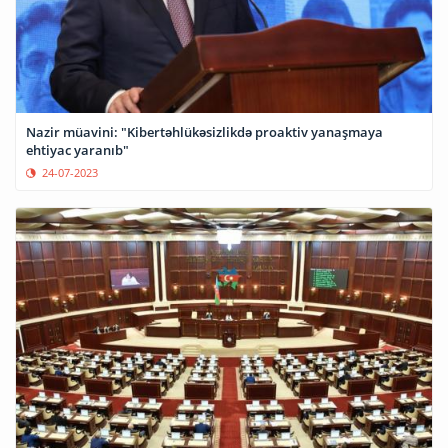
Nazir müavini: "Kibertəhlükəsizlikdə proaktiv yanaşmaya
ehtiyac yaranıb"
24-07-2023