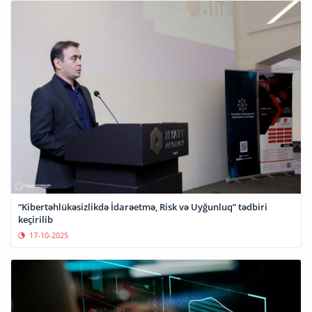
“Kibertəhlükəsizlikdə İdarəetmə, Risk və Uyğunluq” tədbiri
keçirilib
17-10-2025