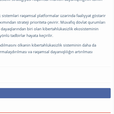
ik sistemləri rəqəmsal platformalar üzərində fəaliyyət göstərir
axımından strateji prioritetə çevirir. Müvafiq dövlət qurumları
 dayaqlarından biri olan kibertəhlükəsizlik ekosisteminin
nlü tədbirlər həyata keçirilir.
adılmasını ölkənin kibertəhlükəsizlik sisteminin daha da
malaşdırılması və rəqəmsal dayanıqlılığın artırılması