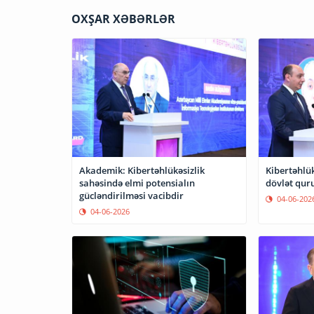
OXŞAR XƏBƏRLƏR
Akademik: Kibertəhlükəsizlik
Kibertəhlük
sahəsində elmi potensialın
dövlət qur
gücləndirilməsi vacibdir
04-06-202
04-06-2026