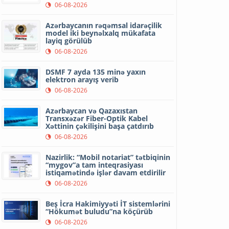
06-08-2026
Azərbaycanın rəqəmsal idarəçilik
model iki beynəlxalq mükafata
layiq görülüb
06-08-2026
DSMF 7 ayda 135 minə yaxın
elektron arayış verib
06-08-2026
Azərbaycan və Qazaxıstan
Transxəzər Fiber-Optik Kabel
Xəttinin çəkilişini başa çatdırıb
06-08-2026
Nazirlik: “Mobil notariat” tətbiqinin
“mygov”a tam inteqrasiyası
istiqamətində işlər davam etdirilir
06-08-2026
Beş İcra Hakimiyyəti İT sistemlərini
“Hökumət buludu”na köçürüb
06-08-2026