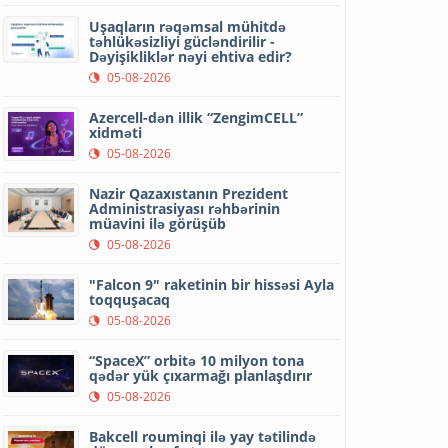
Uşaqların rəqəmsal mühitdə
təhlükəsizliyi gücləndirilir -
Dəyişikliklər nəyi ehtiva edir?
05-08-2026
Azercell-dən illik “ZengimCELL”
xidməti
05-08-2026
Nazir Qazaxıstanın Prezident
Administrasiyası rəhbərinin
müavini ilə görüşüb
05-08-2026
"Falcon 9" raketinin bir hissəsi Ayla
toqquşacaq
05-08-2026
“SpaceX” orbitə 10 milyon tona
qədər yük çıxarmağı planlaşdırır
05-08-2026
Bakcell rouminqi ilə yay tətilində