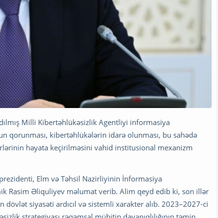
ılmış Milli Kibertəhlükəsizlik Agentliyi informasiya
unun qorunması, kibertəhlükələrin idarə olunması, bu sahədə
rlərinin həyata keçirilməsini vahid institusional mexanizm
prezidenti, Elm və Təhsil Nazirliyinin İnformasiya
k Rasim Əliquliyev məlumat verib. Alim qeyd edib ki, son illər
n dövlət siyasəti ardıcıl və sistemli xarakter alıb. 2023–2027-ci
kəsizlik strategiyası rəqəmsal mühitin dayanıqlılığının təmin