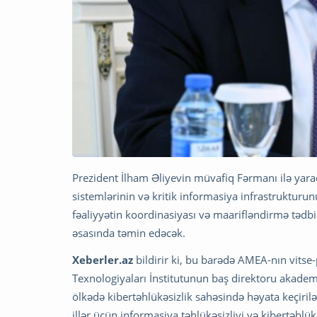
Prezident İlham Əliyevin müvafiq Fərmanı ilə yarad
sistemlərinin və kritik informasiya infrastruktur
fəaliyyətin koordinasiyası və maarifləndirmə tədbi
əsasında təmin edəcək.
Xeberler.az
bildirir ki, bu barədə AMEA-nın vitse-
Texnologiyaları İnstitutunun baş direktoru akademi
ölkədə kibertəhlükəsizlik sahəsində həyata keçirilə
illər üçün informasiya təhlükəsizliyi və kibertəhlü