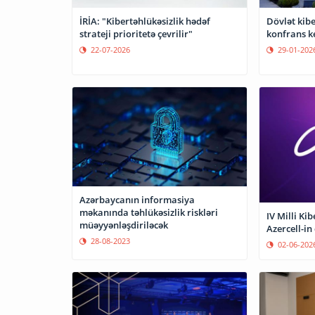
İRİA: "Kibertəhlükəsizlik hədəf
Dövlət kibe
strateji prioritetə çevrilir"
konfrans ke
22-07-2026
29-01-202
Azərbaycanın informasiya
məkanında təhlükəsizlik riskləri
IV Milli Ki
müəyyənləşdiriləcək
Azercell-in
28-08-2023
02-06-202