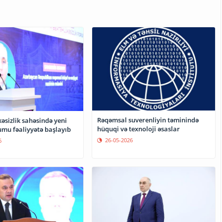
Rəqəmsal suverenliyin təminində
əsizlik sahəsində yeni
hüquqi və texnoloji əsaslar
umu fəaliyyətə başlayıb
26-05-2026
6