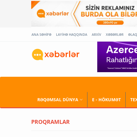
ANA SƏHİFƏ
LAYİHƏ HAQQINDA
ARXİV
XƏBƏRLƏR
ƏLA
RƏQƏMSAL DÜNYA
E - HÖKUMƏT
TE
PROQRAMLAR