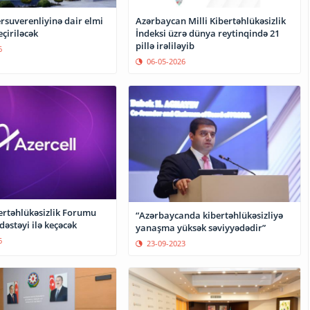
rsuverenliyinə dair elmi
Azərbaycan Milli Kibertəhlükəsizlik
çiriləcək
İndeksi üzrə dünya reytinqində 21
pillə irəliləyib
6
06-05-2026
bertəhlükəsizlik Forumu
“Azərbaycanda kibertəhlükəsizliyə
 dəstəyi ilə keçəcək
yanaşma yüksək səviyyədədir”
6
23-09-2023