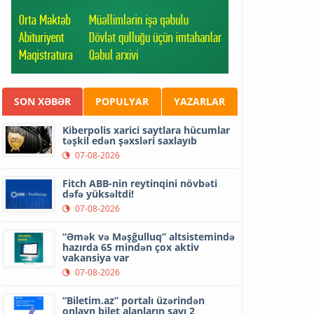
SON XƏBƏR
POPULYAR
YAZARLAR
Kiberpolis xarici saytlara hücumlar
təşkil edən şəxsləri saxlayıb
07-08-2026
Fitch ABB-nin reytinqini növbəti
dəfə yüksəltdi!
07-08-2026
“Əmək və Məşğulluq” altsistemində
hazırda 65 mindən çox aktiv
vakansiya var
07-08-2026
“Biletim.az” portalı üzərindən
onlayn bilet alanların sayı 2