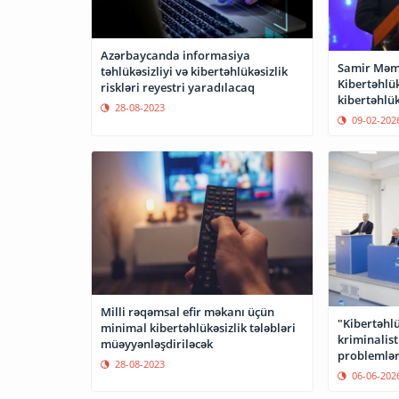
Azərbaycanda informasiya
Samir Mə
təhlükəsizliyi və kibertəhlükəsizlik
Kibertəhlük
riskləri reyestri yaradılacaq
kibertəhlük
28-08-2023
gücləndirir
09-02-202
Milli rəqəmsal efir məkanı üçün
"Kibertəhlü
minimal kibertəhlükəsizlik tələbləri
kriminalist
müəyyənləşdiriləcək
problemləri
28-08-2023
06-06-202