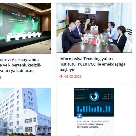
İnformasiya Texnologiyaları
bərov: Azərbaycanda
İnstitutu JPCERT/CC ilə əməkdaşlığa
 və kibertəhlükəsizlik
başlayır
yaları yaradılacaq
06-03-2026
4