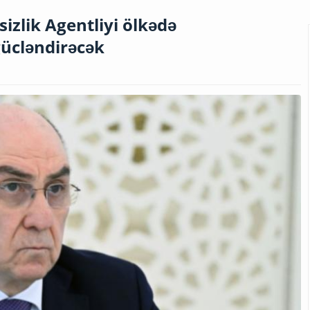
izlik Agentliyi ölkədə
gücləndirəcək