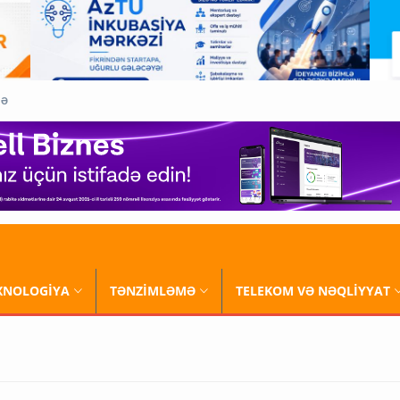
QƏ
XNOLOGİYA
TƏNZİMLƏMƏ
TELEKOM VƏ NƏQLİYYAT