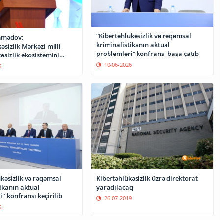
“Kibertəhlükəsizlik və rəqəmsal
mmədov:
kriminalistikanın aktual
əsizlik Mərkəzi milli
problemləri” konfransı başa çatıb
əsizlik ekosistemini
10-06-2026
6
kəsizlik və rəqəmsal
Kibertəhlükəsizlik üzrə direktorat
ikanın aktual
yaradılacaq
" konfransı keçirilib
26-07-2019
6