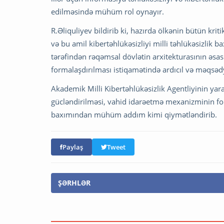
edilməsində mühüm rol oynayır.
R.Əliquliyev bildirib ki, hazırda ölkənin bütün krit
və bu amil kibertəhlükəsizliyi milli təhlükəsizlik b
tərəfindən rəqəmsal dövlətin arxitekturasının əsas
formalaşdırılması istiqamətində ardıcıl və məqsədyö
Akademik Milli Kibertəhlükəsizlik Agentliyinin yar
gücləndirilməsi, vahid idarəetmə mexanizminin for
baxımından mühüm addım kimi qiymətləndirib.
Paylaş
Tweet
ŞƏRHLƏR