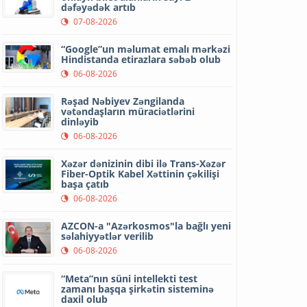
dəfəyədək artıb
07-08-2026
“Google”un məlumat emalı mərkəzi
Hindistanda etirazlara səbəb olub
06-08-2026
Rəşad Nəbiyev Zəngilanda
vətəndaşların müraciətlərini
dinləyib
06-08-2026
Xəzər dənizinin dibi ilə Trans-Xəzər
Fiber-Optik Kabel Xəttinin çəkilişi
başa çatıb
06-08-2026
AZCON-a "Azərkosmos"la bağlı yeni
səlahiyyətlər verilib
06-08-2026
“Meta”nın süni intellekti test
zamanı başqa şirkətin sisteminə
daxil olub