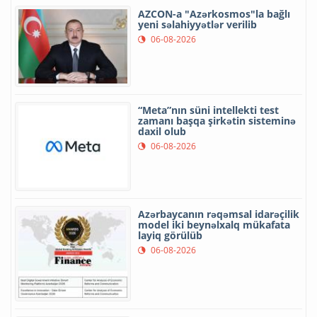
AZCON-a "Azərkosmos"la bağlı
yeni səlahiyyətlər verilib
06-08-2026
“Meta”nın süni intellekti test
zamanı başqa şirkətin sisteminə
daxil olub
06-08-2026
Azərbaycanın rəqəmsal idarəçilik
model iki beynəlxalq mükafata
layiq görülüb
06-08-2026