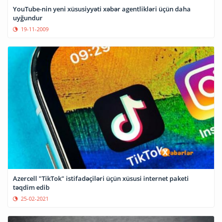
YouTube-nin yeni xüsusiyyəti xəbər agentlikləri üçün daha
uyğundur
19-11-2009
Azercell "TikTok" istifadəçiləri üçün xüsusi internet paketi
təqdim edib
25-02-2021