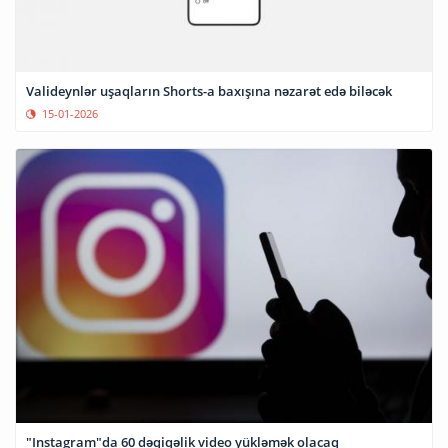
Valideynlər uşaqların Shorts-a baxışına nəzarət edə biləcək
15-01-2026
"Instagram"da 60 dəqiqəlik video yükləmək olacaq