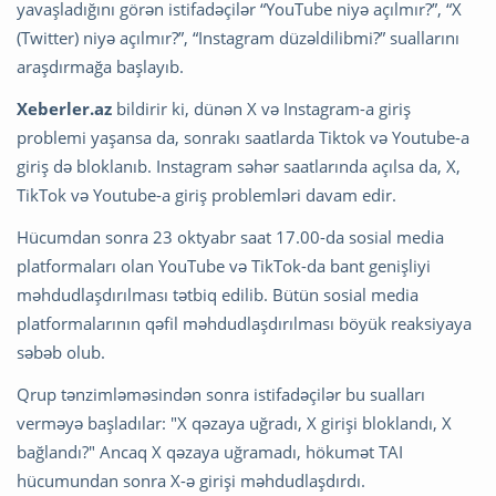
yavaşladığını görən istifadəçilər “YouTube niyə açılmır?”, “X
(Twitter) niyə açılmır?”, “Instagram düzəldilibmi?” suallarını
araşdırmağa başlayıb.
Xeberler.az
bildirir ki, dünən X və Instagram-a giriş
problemi yaşansa da, sonrakı saatlarda Tiktok və Youtube-a
giriş də bloklanıb. Instagram səhər saatlarında açılsa da, X,
TikTok və Youtube-a giriş problemləri davam edir.
Hücumdan sonra 23 oktyabr saat 17.00-da sosial media
platformaları olan YouTube və TikTok-da bant genişliyi
məhdudlaşdırılması tətbiq edilib. Bütün sosial media
platformalarının qəfil məhdudlaşdırılması böyük reaksiyaya
səbəb olub.
Qrup tənzimləməsindən sonra istifadəçilər bu sualları
verməyə başladılar: "X qəzaya uğradı, X girişi bloklandı, X
bağlandı?" Ancaq X qəzaya uğramadı, hökumət TAI
hücumundan sonra X-ə girişi məhdudlaşdırdı.