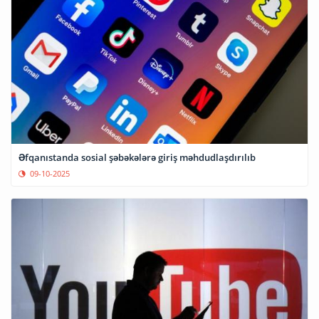
Əfqanıstanda sosial şəbəkələrə giriş məhdudlaşdırılıb
09-10-2025