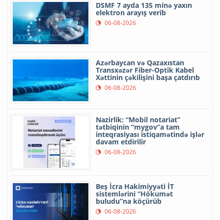
DSMF 7 ayda 135 minə yaxın
elektron arayış verib
06-08-2026
Azərbaycan və Qazaxıstan
Transxəzər Fiber-Optik Kabel
Xəttinin çəkilişini başa çatdırıb
06-08-2026
Nazirlik: “Mobil notariat”
tətbiqinin “mygov”a tam
inteqrasiyası istiqamətində işlər
davam etdirilir
06-08-2026
Beş İcra Hakimiyyəti İT
sistemlərini “Hökumət
buludu”na köçürüb
06-08-2026