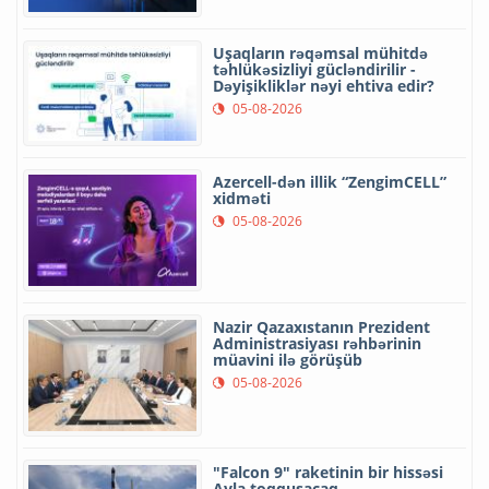
Uşaqların rəqəmsal mühitdə
təhlükəsizliyi gücləndirilir -
Dəyişikliklər nəyi ehtiva edir?
05-08-2026
Azercell-dən illik “ZengimCELL”
xidməti
05-08-2026
Nazir Qazaxıstanın Prezident
Administrasiyası rəhbərinin
müavini ilə görüşüb
05-08-2026
"Falcon 9" raketinin bir hissəsi
Ayla toqquşacaq