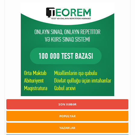
SON XƏBƏR
POPULYAR
YAZARLAR