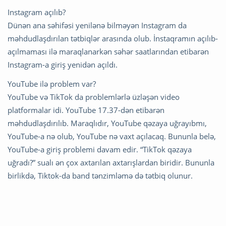
Instagram açılıb?
Dünən ana səhifəsi yenilənə bilməyən Instagram da
məhdudlaşdırılan tətbiqlər arasında olub. İnstaqramın açılıb-
açılmaması ilə maraqlanarkən səhər saatlarından etibarən
Instagram-a giriş yenidən açıldı.
YouTube ilə problem var?
YouTube və TikTok da problemlərlə üzləşən video
platformalar idi. YouTube 17.37-dən etibarən
məhdudlaşdırılıb. Maraqlıdır, YouTube qəzaya uğrayıbmı,
YouTube-a nə olub, YouTube nə vaxt açılacaq. Bununla belə,
YouTube-a giriş problemi davam edir. “TikTok qəzaya
uğradı?” sualı ən çox axtarılan axtarışlardan biridir. Bununla
birlikdə, Tiktok-da band tənzimləmə də tətbiq olunur.