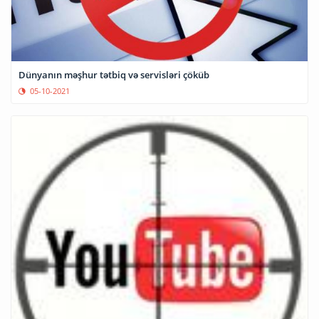
Dünyanın məşhur tətbiq və servisləri çöküb
05-10-2021