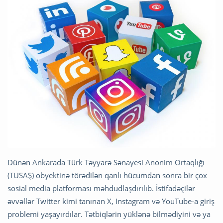
Dünən Ankarada Türk Təyyarə Sənayesi Anonim Ortaqlığı
(TUSAŞ) obyektinə törədilən qanlı hücumdan sonra bir çox
sosial media platforması məhdudlaşdırılıb. İstifadəçilər
əvvəllər Twitter kimi tanınan X, Instagram və YouTube-a giriş
problemi yaşayırdılar. Tətbiqlərin yüklənə bilmədiyini və ya