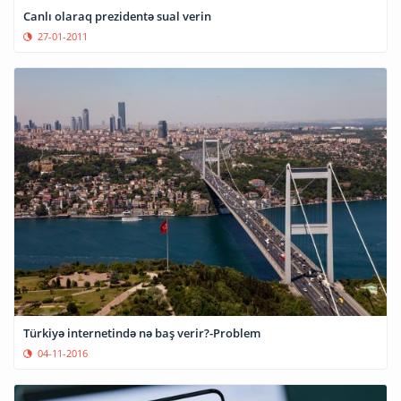
Canlı olaraq prezidentə sual verin
27-01-2011
Türkiyə internetində nə baş verir?-Problem
04-11-2016