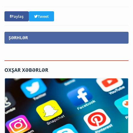
Paylaş
Tweet
ŞƏRHLƏR
OXŞAR XƏBƏRLƏR