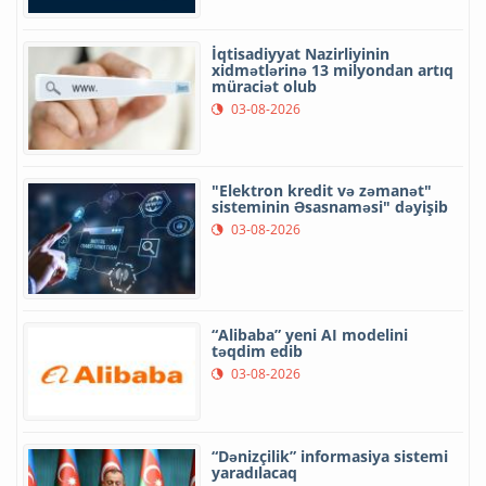
İqtisadiyyat Nazirliyinin
xidmətlərinə 13 milyondan artıq
müraciət olub
03-08-2026
"Elektron kredit və zəmanət"
sisteminin Əsasnaməsi" dəyişib
03-08-2026
“Alibaba” yeni AI modelini
təqdim edib
03-08-2026
“Dənizçilik” informasiya sistemi
yaradılacaq