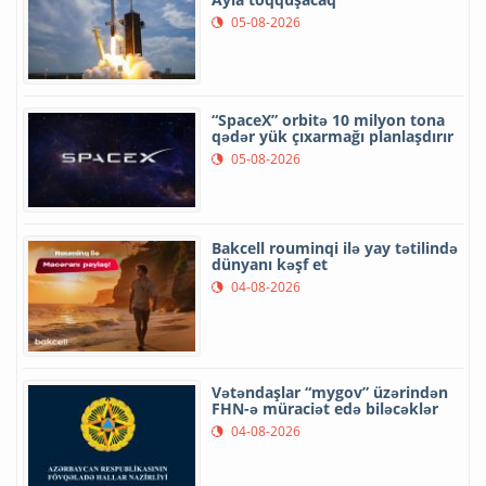
05-08-2026
“SpaceX” orbitə 10 milyon tona
qədər yük çıxarmağı planlaşdırır
05-08-2026
Bakcell rouminqi ilə yay tətilində
dünyanı kəşf et
04-08-2026
Vətəndaşlar “mygov” üzərindən
FHN-ə müraciət edə biləcəklər
04-08-2026