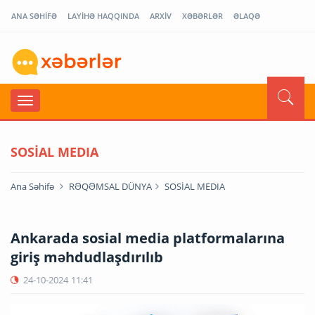
ANA SƏHİFƏ
LAYİHƏ HAQQINDA
ARXİV
XƏBƏRLƏR
ƏLAQƏ
SOSİAL MEDIA
Ana Səhifə
RƏQƏMSAL DÜNYA
SOSİAL MEDIA
Ankarada sosial media platformalarına
giriş məhdudlaşdırılıb
24-10-2024
11:41