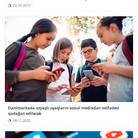
22-10-2015
Danimarkada azyaşlı uşaqların sosial mediadan istifadəsi
qadağan ediləcək
08-11-2025